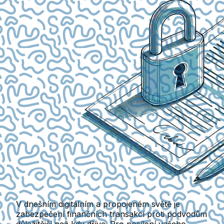
V dnešním digitálním a propojeném světě je
zabezpečení finančních transakcí proti podvodům