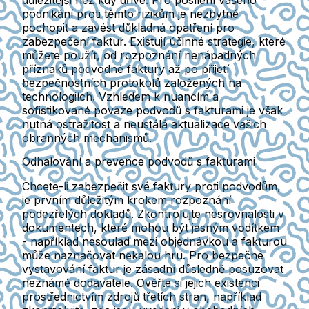
důležitější než kdy dříve. Pro posílení vašeho
podnikání proti těmto rizikům je nezbytné
pochopit a zavést důkladná opatření pro
zabezpečení faktur. Existují účinné strategie, které
můžete použít, od rozpoznání nenápadných
příznaků podvodné faktury až po přijetí
bezpečnostních protokolů založených na
technologiích. Vzhledem k nuancím a
sofistikované povaze podvodů s fakturami je však
nutná ostražitost a neustálá aktualizace vašich
obranných mechanismů.
Odhalování a prevence podvodů s fakturami
Chcete-li zabezpečit své faktury proti podvodům,
je prvním důležitým krokem rozpoznání
podezřelých dokladů. Zkontrolujte nesrovnalosti v
dokumentech, které mohou být jasným vodítkem
- například nesoulad mezi objednávkou a fakturou
může naznačovat nekalou hru. Pro bezpečné
vystavování faktur je zásadní důsledně posuzovat
neznámé dodavatele. Ověřte si jejich existenci
prostřednictvím zdrojů třetích stran, například