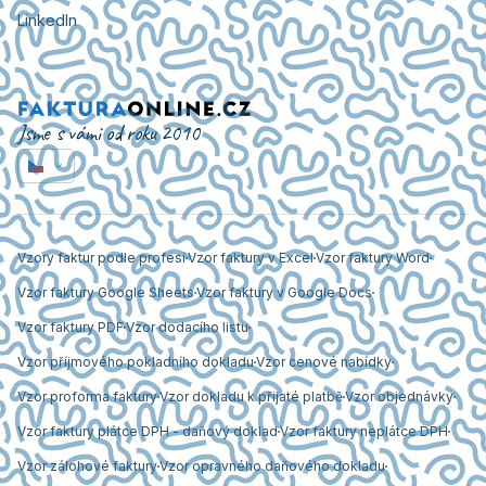
LinkedIn
Jsme s vámi od roku 2010
Vzory faktur podle profesí
Vzor faktury v Excel
Vzor faktury Word
Vzor faktury Google Sheets
Vzor faktury v Google Docs
Vzor faktury PDF
Vzor dodacího listu
Vzor příjmového pokladního dokladu
Vzor cenové nabídky
Vzor proforma faktury
Vzor dokladu k přijaté platbě
Vzor objednávky
Vzor faktury plátce DPH - daňový doklad
Vzor faktury neplátce DPH
Vzor zálohové faktury
Vzor opravného daňového dokladu