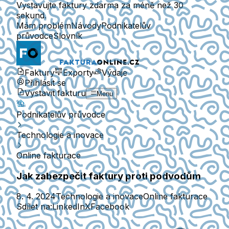
Vystavujte faktury zdarma za méně než 30
sekund.
Mám problém
Návody
Podnikatelův
průvodce
Slovník
Faktury
Exporty
Výdaje
Přihlásit se
Vystavit fakturu
Menu
Podnikatelův průvodce
Technologie a inovace
Online fakturace
Jak zabezpečit faktury proti podvodům
8. 4. 2024
Technologie a inovace
Online fakturace
Sdílet na:
LinkedIn
X
Facebook