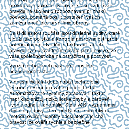
proklouzly skulinami. Klíčové je také vzdělávání;
pravidelné školení o rozpoznávání příznaků
podvodu pomáhá posílit postavení vašich
zaměstnanců jako první linie obrany.
Další důležitou součástí jsou důsledné audity, které
slouží jako pojistka a kontrola nesrovnalostí proti
potenciálním podvodům s fakturami. Jejich
pravidelným prováděním dáváte jasně najevo, že
vaše společnost dbá na ostražitost a poctivost.
Využití technických nástrojů k posílení
bezpečnosti faktur
V dnešní digitální době nabízí technologie
výkonná řešení pro zabezpečení faktur.
Automatizované systémy zpracování faktur
například snižují riziko lidské chyby a zároveň
rychle odhalují anomálie. Stále větší význam mají
digitální podpisy, které představují spolehlivou
metodu ověření identity odesílatele a jejichž
pravost lze ověřit rychle a bezpečně.