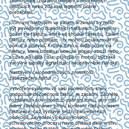
zkontrolujte, zda jsou uvedeni v obchodních
rejstřících nebo zda mají legitimní online
prezentaci.
Účinným nástrojem ve vašem arzenálu by mělo
být povědomí o duplicitních fakturách. Dávejte si
pozor na faktury, které se shodují částkou, číslem
faktury nebo popisem - ty mohou poukazovat na
pokus o podvod. Kromě toho si dejte pozor na
faktury, které obsahují obecné popisy zboží nebo
služeb a kulatá čísla, protože to mohou být také
varovné signály signalizující neoprávněné nároky.
Nastavení celopodnikových protokolů
zabezpečení faktur
Vytvoření systému ve vaší společnosti, který
podporuje bezpečnost faktur, je zásadní. Začněte
rozdělením povinností; to zabrání tomu, aby měl
jediný zaměstnanec plnou kontrolu nad procesem
fakturace, což výrazně sníží riziko interních
podvodů. Zavedení víceúrovňového
schvalovacího procesu navíc přidává další vrstvu
kontroly, takže je těžší, aby podvodné faktury