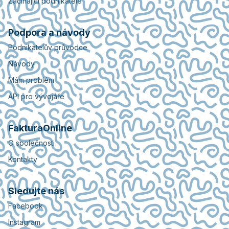
Začínající podnikatelé
Podpora a návody
Podnikatelův průvodce
Návody
Mám problém
API pro vývojáře
FakturaOnline
O společnosti
Kontakty
Sledujte nás
Facebook
Instagram