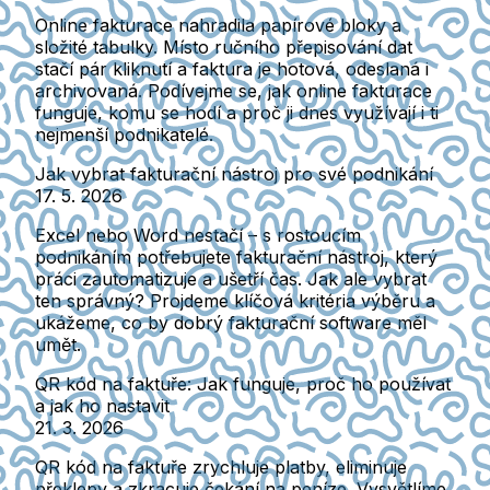
Online fakturace nahradila papírové bloky a
složité tabulky. Místo ručního přepisování dat
stačí pár kliknutí a faktura je hotová, odeslaná i
archivovaná. Podívejme se, jak online fakturace
funguje, komu se hodí a proč ji dnes využívají i ti
nejmenší podnikatelé.
Jak vybrat fakturační nástroj pro své podnikání
17. 5. 2026
Excel nebo Word nestačí – s rostoucím
podnikáním potřebujete fakturační nástroj, který
práci zautomatizuje a ušetří čas. Jak ale vybrat
ten správný? Projdeme klíčová kritéria výběru a
ukážeme, co by dobrý fakturační software měl
umět.
QR kód na faktuře: Jak funguje, proč ho používat
a jak ho nastavit
21. 3. 2026
QR kód na faktuře zrychluje platby, eliminuje
překlepy a zkracuje čekání na peníze. Vysvětlíme,