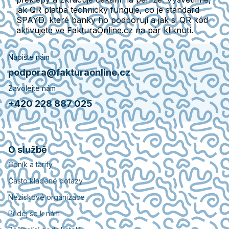
jak QR platba technicky funguje, co je standard
SPAYD, které banky ho podporují a jak si QR kód
aktivujete ve FakturaOnline.cz na pár kliknutí.
Napište nám
podpora@fakturaonline.cz
Zavolejte nám
+420 228 887 025
O službě
Ceník a tarify
Často kladené dotazy
Neziskové organizace
Přidej se k nám