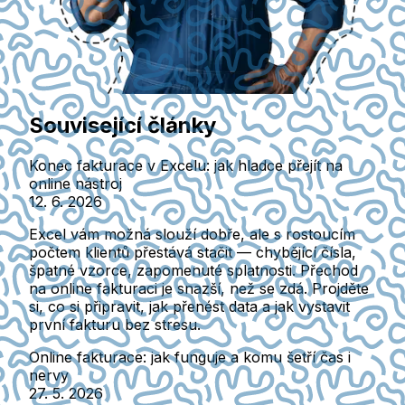
Související články
Konec fakturace v Excelu: jak hladce přejít na
online nástroj
12. 6. 2026
Excel vám možná slouží dobře, ale s rostoucím
počtem klientů přestává stačit — chybějící čísla,
špatné vzorce, zapomenuté splatnosti. Přechod
na online fakturaci je snazší, než se zdá. Projděte
si, co si připravit, jak přenést data a jak vystavit
první fakturu bez stresu.
Online fakturace: jak funguje a komu šetří čas i
nervy
27. 5. 2026