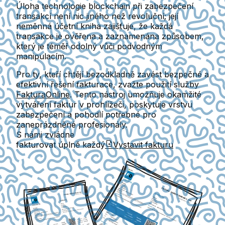
Úloha technologie blockchain při zabezpečení
transakcí není nic jiného než revoluční; její
neměnná účetní kniha zajišťuje, že každá
transakce je ověřena a zaznamenána způsobem,
který je téměř odolný vůči podvodným
manipulacím.
Pro ty, kteří chtějí bezodkladně zavést bezpečné a
efektivní řešení fakturace, zvažte použití služby
FakturaOnline
. Tento nástroj umožňuje okamžité
vytváření faktur v prohlížeči, poskytuje vrstvu
zabezpečení a pohodlí potřebné pro
zaneprázdněné profesionály.
S námi zvládne
fakturovat úplně každý
Vystavit fakturu