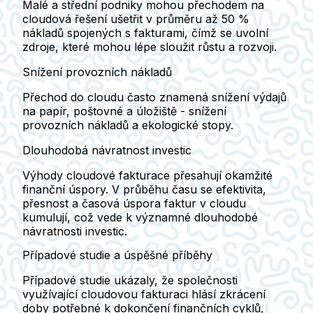
Malé a střední podniky mohou přechodem na
cloudová řešení ušetřit v průměru až 50 %
nákladů spojených s fakturami, čímž se uvolní
zdroje, které mohou lépe sloužit růstu a rozvoji.
Snížení provozních nákladů
Přechod do cloudu často znamená snížení výdajů
na papír, poštovné a úložiště - snížení
provozních nákladů a ekologické stopy.
Dlouhodobá návratnost investic
Výhody cloudové fakturace přesahují okamžité
finanční úspory. V průběhu času se efektivita,
přesnost a časová úspora faktur v cloudu
kumulují, což vede k významné dlouhodobé
návratnosti investic.
Případové studie a úspěšné příběhy
Případové studie ukázaly, že společnosti
využívající cloudovou fakturaci hlásí zkrácení
doby potřebné k dokončení finančních cyklů,