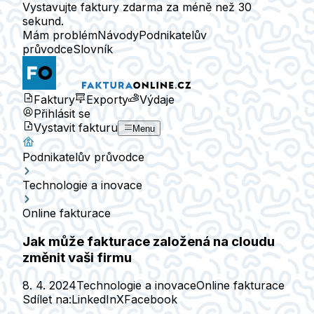
Vystavujte faktury zdarma za méně než 30
sekund.
Mám problém
Návody
Podnikatelův
průvodce
Slovník
Faktury
Exporty
Výdaje
Přihlásit se
Vystavit fakturu
Menu
Podnikatelův průvodce
Technologie a inovace
Online fakturace
Jak může fakturace založená na cloudu
změnit vaši firmu
8. 4. 2024
Technologie a inovace
Online fakturace
Sdílet na:
LinkedIn
X
Facebook