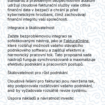
standardů a pravidelným bezpečnostním auditům
udržují cloudové fakturační služby vaše citlivá
finanční data v bezpečí a chrání je před
kybernetickými hrozbami, čímž zachovávají
finanční integritu vaší společnosti.
Integrace a škálovatelnost
Zažijte bezproblémovou integraci se
sofistikovanými nástroji, jako je
FakturaOnline
,
které rozšiřují možnosti vašeho stávajícího
podnikového softwaru a zajišťují efektivní a
harmonický pracovní tok. Tato propojená sada
nástrojů funguje synchronizovaně a maximalizuje
efektivitu podnikání a pracovních postupů.
Škálovatelnost pro růst podnikání
Cloudová řešení pro fakturaci jsou navržena tak,
aby podporovala rozšiřování vašeho podnikání,
aniž by vyžadovala rozsáhlé revize systému.
Úspora nákladů a návratnost investic