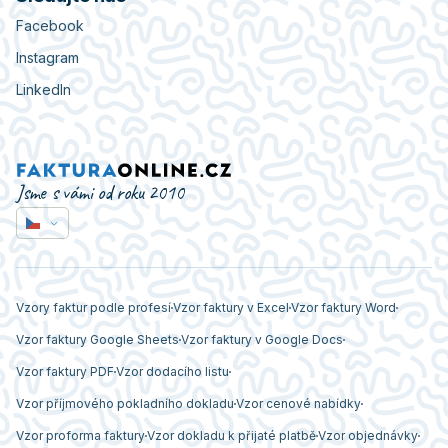
Facebook
Instagram
LinkedIn
Jsme s vámi od roku 2010
Vzory faktur podle profesí
Vzor faktury v Excel
Vzor faktury Word
Vzor faktury Google Sheets
Vzor faktury v Google Docs
Vzor faktury PDF
Vzor dodacího listu
Vzor příjmového pokladního dokladu
Vzor cenové nabídky
Vzor proforma faktury
Vzor dokladu k přijaté platbě
Vzor objednávky