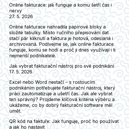
Online fakturace: jak funguje a komu šetří čas i
nervy
27. 5. 2026
Online fakturace nahradila papírové bloky a
složité tabulky. Místo ručního přepisování dat
stačí pár kliknutí a faktura je hotová, odeslaná i
archivovaná. Podívejme se, jak online fakturace
funguje, komu se hodí a proč ji dnes využívají i ti
nejmenší podnikatelé.
Jak vybrat fakturační nástroj pro své podnikání
17. 5. 2026
Excel nebo Word nestačí – s rostoucím
podnikáním potřebujete fakturační nástroj, který
práci zautomatizuje a ušetří čas. Jak ale vybrat
ten správný? Projdeme klíčová kritéria výběru a
ukážeme, co by dobrý fakturační software měl
umět.
QR kód na faktuře: Jak funguje, proč ho používat
a jak ho nastavit