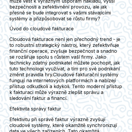
může vést k výrazným úsporám nákladů, vyšší
bezpečnosti a zefektivnění provozu, ale jak
přesně se bude integrovat s vašimi stávajícími
systémy a přizpůsobovat se růstu firmy?
Úvod do cloudové fakturace
Cloudová fakturace není jen přechodný trend - je
to robustní strategický nástroj, který zefektivňuje
finanční operace, zvyšuje bezpečnost a snadno
se rozšiřuje spolu s růstem vaší firmy. Jako
technicky zdatný podnikatel můžete pochopit, jak
tuto technologii využívat, a tím pro své podnikání
změnit pravidla hry.Cloudové fakturační systémy
fungují na internetových platformách a nabízejí
přístup odkudkoli a kdykoli. Tento moderní přístup
k fakturaci může výrazně zlepšit správu a
sledování faktur a financí.
Efektivita správy faktur
Efektivitu při správě faktur výrazně zvyšují
cloudové systémy, které okamžitě synchronizují
data ve všech zařízeních. Tato okamžitá