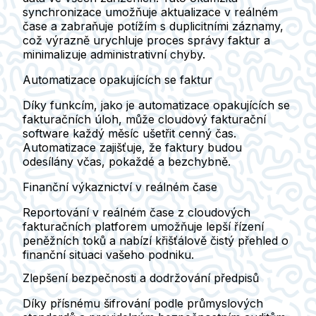
synchronizace umožňuje aktualizace v reálném
čase a zabraňuje potížím s duplicitními záznamy,
což výrazně urychluje proces správy faktur a
minimalizuje administrativní chyby.
Automatizace opakujících se faktur
Díky funkcím, jako je automatizace opakujících se
fakturačních úloh, může cloudový fakturační
software každý měsíc ušetřit cenný čas.
Automatizace zajišťuje, že faktury budou
odesílány včas, pokaždé a bezchybně.
Finanční výkaznictví v reálném čase
Reportování v reálném čase z cloudových
fakturačních platforem umožňuje lepší řízení
peněžních toků a nabízí křišťálově čistý přehled o
finanční situaci vašeho podniku.
Zlepšení bezpečnosti a dodržování předpisů
Díky přísnému šifrování podle průmyslových