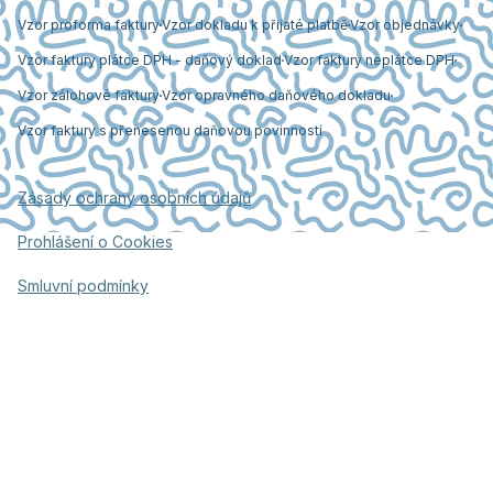
Vzor proforma faktury
Vzor dokladu k přijaté platbě
Vzor objednávky
Vzor faktury plátce DPH - daňový doklad
Vzor faktury neplátce DPH
Vzor zálohové faktury
Vzor opravného daňového dokladu
Vzor faktury s přenesenou daňovou povinností
Zásady ochrany osobních údajů
Prohlášení o Cookies
Smluvní podmínky