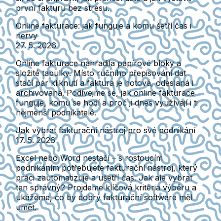
první fakturu bez stresu.
Online fakturace: jak funguje a komu šetří čas i
nervy
27. 5. 2026
Online fakturace nahradila papírové bloky a
složité tabulky. Místo ručního přepisování dat
stačí pár kliknutí a faktura je hotová, odeslaná i
archivovaná. Podívejme se, jak online fakturace
funguje, komu se hodí a proč ji dnes využívají i ti
nejmenší podnikatelé.
Jak vybrat fakturační nástroj pro své podnikání
17. 5. 2026
Excel nebo Word nestačí – s rostoucím
podnikáním potřebujete fakturační nástroj, který
práci zautomatizuje a ušetří čas. Jak ale vybrat
ten správný? Projdeme klíčová kritéria výběru a
ukážeme, co by dobrý fakturační software měl
umět.