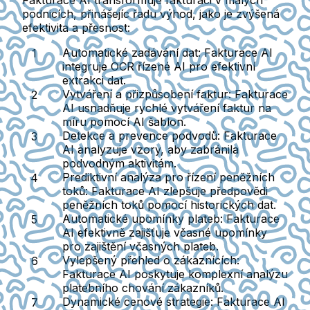
Fakturace AI transformuje fakturaci v malých
podnicích, přinášejíc řadu výhod, jako je zvýšená
efektivita a přesnost:
Automatické zadávání dat:
Fakturace AI
integruje OCR řízené AI pro efektivní
extrakci dat.
Vytváření a přizpůsobení faktur:
Fakturace
AI usnadňuje rychlé vytváření faktur na
míru pomocí AI šablon.
Detekce a prevence podvodů:
Fakturace
AI analyzuje vzory, aby zabránila
podvodným aktivitám.
Prediktivní analýza pro řízení peněžních
toků:
Fakturace AI zlepšuje předpovědi
peněžních toků pomocí historických dat.
Automatické upomínky plateb:
Fakturace
AI efektivně zajišťuje včasné upomínky
pro zajištění včasných plateb.
Vylepšený přehled o zákaznících:
Fakturace AI poskytuje komplexní analýzu
platebního chování zákazníků.
Dynamické cenové strategie:
Fakturace AI