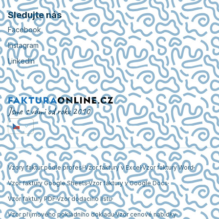
Sledujte nás
Facebook
Instagram
LinkedIn
Jsme s vámi od roku 2010
Vzory faktur podle profesí
Vzor faktury v Excel
Vzor faktury Word
Vzor faktury Google Sheets
Vzor faktury v Google Docs
Vzor faktury PDF
Vzor dodacího listu
Vzor příjmového pokladního dokladu
Vzor cenové nabídky