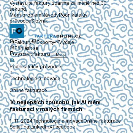
Vystavujte faktury zdarma za méně než 30
sekund.
Mám problém
Návody
Podnikatelův
průvodce
Slovník
Faktury
Exporty
Výdaje
Přihlásit se
Vystavit fakturu
Menu
Podnikatelův průvodce
Technologie a inovace
Online fakturace
10 nejlepších způsobů, jak AI mění
fakturaci v malých firmách
1. 11. 2024
Technologie a inovace
Online fakturace
Sdílet na:
LinkedIn
X
Facebook