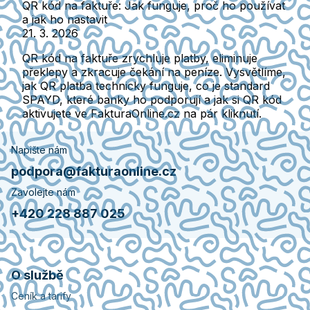
QR kód na faktuře: Jak funguje, proč ho používat
a jak ho nastavit
21. 3. 2026
QR kód na faktuře zrychluje platby, eliminuje
překlepy a zkracuje čekání na peníze. Vysvětlíme,
jak QR platba technicky funguje, co je standard
SPAYD, které banky ho podporují a jak si QR kód
aktivujete ve FakturaOnline.cz na pár kliknutí.
Napište nám
podpora@fakturaonline.cz
Zavolejte nám
+420 228 887 025
O službě
Ceník a tarify