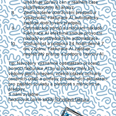
umožňuje úpravu cen v reálném čase
prostřednictvím AI analýz.
Zjednodušené dodržování předpisů a
výkaznictví:
Fakturace AI automaticky
zajišťuje dodržování předpisů.
Optimalizace zdrojů a snižování nákladů:
Fakturace AI efektivně snižuje provozní
náklady prostřednictvím automatizace.
Dostupnost a podpora 24 hodin denně 7
dní v týdnu:
Fakturace AI zajišťuje
nepřetržitý přístup a podporu řízenou AI.
Tip:
Navzdory významné optimalizaci procesů
pomocí fakturace AI by si podniky měly být
vědomy jejích omezení, včetně otázek ochrany
osobních údajů a potřeby pravidelných aktualizací
pro zajištění souladu a přesnosti s měnícími se
předpisy.
S námi zvládne
fakturovat úplně každý
Vystavit fakturu