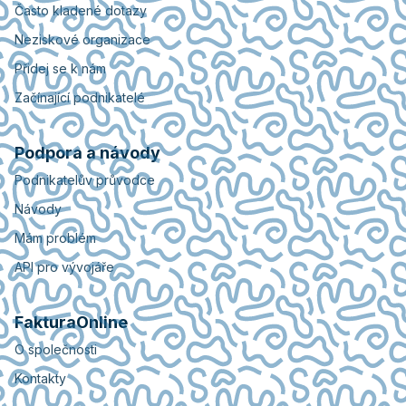
Často kladené dotazy
Neziskové organizace
Přidej se k nám
Začínající podnikatelé
Podpora a návody
Podnikatelův průvodce
Návody
Mám problém
API pro vývojáře
FakturaOnline
O společnosti
Kontakty