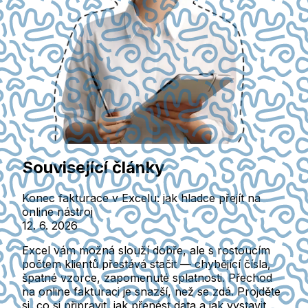
Související články
Konec fakturace v Excelu: jak hladce přejít na
online nástroj
12. 6. 2026
Excel vám možná slouží dobře, ale s rostoucím
počtem klientů přestává stačit — chybějící čísla,
špatné vzorce, zapomenuté splatnosti. Přechod
na online fakturaci je snazší, než se zdá. Projděte
si, co si připravit, jak přenést data a jak vystavit