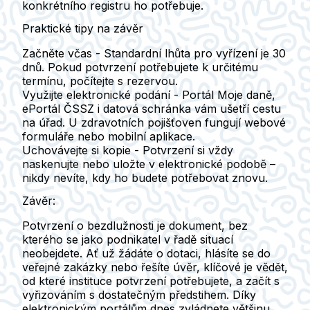
konkrétního registru ho potřebuje.
Praktické tipy na závěr
Začněte včas -
Standardní lhůta pro vyřízení je 30
dnů. Pokud potvrzení potřebujete k určitému
termínu, počítejte s rezervou.
Využijte elektronické podání -
Portál Moje daně,
ePortál ČSSZ i datová schránka vám ušetří cestu
na úřad. U zdravotních pojišťoven fungují webové
formuláře nebo mobilní aplikace.
Uchovávejte si kopie -
Potvrzení si vždy
naskenujte nebo uložte v elektronické podobě –
nikdy nevíte, kdy ho budete potřebovat znovu.
Závěr:
Potvrzení o bezdlužnosti je dokument, bez
kterého se jako podnikatel v řadě situací
neobejdete. Ať už žádáte o dotaci, hlásíte se do
veřejné zakázky nebo řešíte úvěr, klíčové je vědět,
od které instituce potvrzení potřebujete, a začít s
vyřizováním s dostatečným předstihem. Díky
elektronickým portálům dnes zvládnete většinu