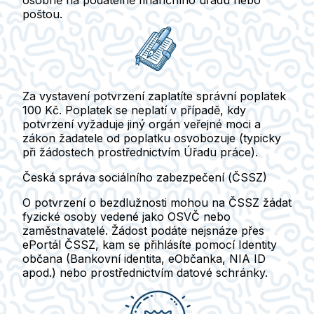
osobně na podatelně finančního úřadu nebo
poštou.
Za vystavení potvrzení zaplatíte správní poplatek
100 Kč.
Poplatek se neplatí v případě, kdy
potvrzení vyžaduje jiný orgán veřejné moci a
zákon žadatele od poplatku osvobozuje (typicky
při žádostech prostřednictvím Úřadu práce).
Česká správa sociálního zabezpečení (ČSSZ)
O potvrzení o bezdlužnosti mohou na ČSSZ žádat
fyzické osoby vedené jako OSVČ nebo
zaměstnavatelé.
Žádost podáte nejsnáze přes
ePortál ČSSZ, kam se přihlásíte pomocí Identity
občana (Bankovní identita, eObčanka, NIA ID
apod.) nebo prostřednictvím datové schránky.