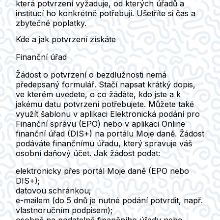
která potvrzení vyžaduje, od kterých úřadů a
institucí ho konkrétně potřebují.
Ušetříte si čas a
zbytečné poplatky.
Kde a jak potvrzení získáte
Finanční úřad
Žádost o potvrzení o bezdlužnosti nemá
předepsaný formulář.
Stačí napsat krátký dopis,
ve kterém uvedete, o co žádáte, kdo jste a k
jakému datu potvrzení potřebujete. Můžete také
využít šablonu v aplikaci Elektronická podání pro
Finanční správu (EPO) nebo v aplikaci Online
finanční úřad (DIS+) na portálu Moje daně.
Žádost
podáváte finančnímu úřadu, který spravuje váš
osobní daňový účet. Jak žádost podat:
elektronicky přes portál Moje daně
(EPO nebo
DIS+);
datovou schránkou;
e-mailem
(do 5 dnů je nutné podání potvrdit, např.
vlastnoručním podpisem);