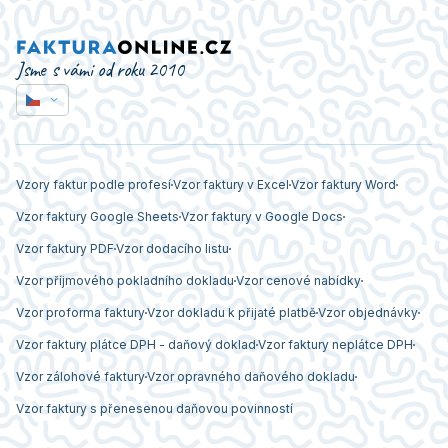
Jsme s vámi od roku 2010
Vzory faktur podle profesí
Vzor faktury v Excel
Vzor faktury Word
Vzor faktury Google Sheets
Vzor faktury v Google Docs
Vzor faktury PDF
Vzor dodacího listu
Vzor příjmového pokladního dokladu
Vzor cenové nabídky
Vzor proforma faktury
Vzor dokladu k přijaté platbě
Vzor objednávky
Vzor faktury plátce DPH - daňový doklad
Vzor faktury neplátce DPH
Vzor zálohové faktury
Vzor opravného daňového dokladu
Vzor faktury s přenesenou daňovou povinností