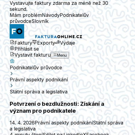
Vystavujte faktury zdarma za méně než 30
sekund.
Mám problém
Návody
Podnikatelův
průvodce
Slovník
Faktury
Exporty
Výdaje
Přihlásit se
Vystavit fakturu
Menu
Podnikatelův průvodce
Právní aspekty podnikání
Státní správa a legislativa
Potvrzení o bezdlužnosti: Získání a
význam pro podnikatele
14. 4. 2026
Právní aspekty podnikání
Státní správa
a legislativa
4 minuty čtení
Sdílet na:
LinkedIn
X
Facebook