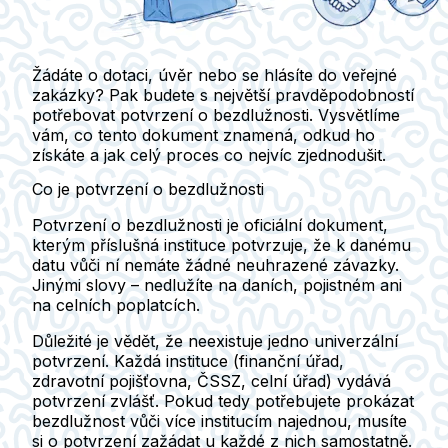
Žádáte o dotaci, úvěr nebo se hlásíte do veřejné
zakázky? Pak budete s největší pravděpodobností
potřebovat potvrzení o bezdlužnosti. Vysvětlíme
vám, co tento dokument znamená, odkud ho
získáte a jak celý proces co nejvíc zjednodušit.
Co je potvrzení o bezdlužnosti
Potvrzení o bezdlužnosti je oficiální dokument,
kterým příslušná instituce potvrzuje, že k danému
datu vůči ní nemáte žádné neuhrazené závazky.
Jinými slovy – nedlužíte na daních, pojistném ani
na celních poplatcích.
Důležité je vědět, že neexistuje jedno univerzální
potvrzení. Každá instituce (finanční úřad,
zdravotní pojišťovna, ČSSZ, celní úřad) vydává
potvrzení zvlášť.
Pokud tedy potřebujete prokázat
bezdlužnost vůči více institucím najednou, musíte
si o potvrzení zažádat u každé z nich samostatně.