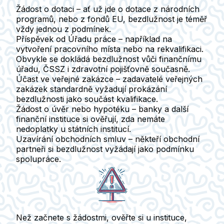
Žádost o dotaci –
ať už jde o dotace z národních
programů, nebo z fondů EU, bezdlužnost je téměř
vždy jednou z podmínek.
Příspěvek od Úřadu práce –
například na
vytvoření pracovního místa nebo na rekvalifikaci.
Obvykle se dokládá bezdlužnost vůči finančnímu
úřadu, ČSSZ i zdravotní pojišťovně současně.
Účast ve veřejné zakázce –
zadavatelé veřejných
zakázek standardně vyžadují prokázání
bezdlužnosti jako součást kvalifikace.
Žádost o úvěr nebo hypotéku –
banky a další
finanční instituce si ověřují, zda nemáte
nedoplatky u státních institucí.
Uzavírání obchodních smluv –
někteří obchodní
partneři si bezdlužnost vyžádají jako podmínku
spolupráce.
Než začnete s žádostmi, ověřte si u instituce,