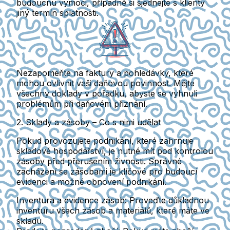
budoucnu vymoci, případně si sjednejte s klienty
jiný termín splatnosti.
Nezapomeňte na faktury a pohledávky
, které
mohou ovlivnit vaši daňovou povinnost. Mějte
všechny doklady v pořádku, abyste se vyhnuli
problémům při daňovém přiznání.
2. Sklady a zásoby – Co s nimi udělat
Pokud provozujete podnikání, které zahrnuje
skladové hospodářství, je nutné mít pod kontrolou
zásoby před přerušením živnosti. Správné
zacházení se zásobami je klíčové pro budoucí
evidenci a možné obnovení podnikání.
Inventura a evidence zásob
: Proveďte důkladnou
inventuru všech zásob a materiálů, které máte ve
skladu.