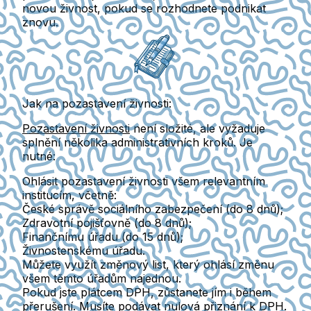
novou živnost, pokud se rozhodnete podnikat
znovu.
Jak na pozastavení živnosti:
Pozastavení živnosti
není složité, ale vyžaduje
splnění několika administrativních kroků. Je
nutné:
Ohlásit pozastavení živnosti
všem relevantním
institucím, včetně:
České správě sociálního zabezpečení (do 8 dnů);
Zdravotní pojišťovně (do 8 dnů);
Finančnímu úřadu (do 15 dnů);
Živnostenskému úřadu.
Můžete využít
změnový list
, který ohlásí změnu
všem těmto úřadům najednou.
Pokud jste plátcem DPH
, zůstanete jím i během
přerušení. Musíte podávat nulová přiznání k DPH.