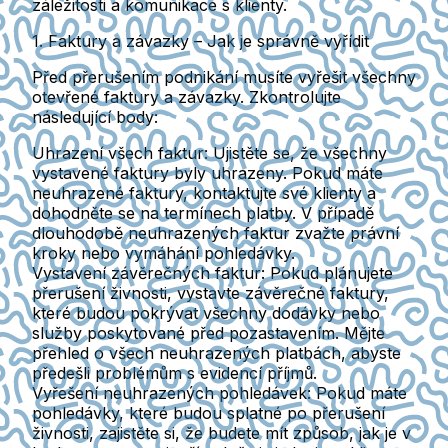
záležitosti a komunikace s klienty.
1. Faktury a závazky – Jak je správně vyřídit
Před přerušením podnikání musíte vyřešit všechny
otevřené faktury a závazky. Zkontrolujte
následující body:
Uhrazení všech faktur
: Ujistěte se, že všechny
vystavené faktury byly uhrazeny. Pokud máte
neuhrazené faktury, kontaktujte své klienty a
dohodněte se na termínech platby. V případě
dlouhodobě neuhrazených faktur zvažte právní
kroky nebo vymáhání pohledávky.
Vystavení závěrečných faktur
: Pokud plánujete
přerušení živnosti, vystavte závěrečné faktury,
které budou pokrývat všechny dodávky nebo
služby poskytované před pozastavením. Mějte
přehled o všech neuhrazených platbách, abyste
předešli problémům s evidencí příjmů.
Vyřešení neuhrazených pohledávek
: Pokud máte
pohledávky, které budou splatné po přerušení
živnosti, zajistěte si, že budete mít způsob, jak je v