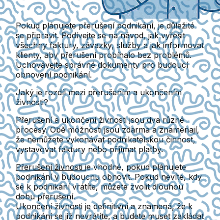
Pokud plánujete přerušení podnikání, je důležité
se připravit. Podívejte se na návod, jak vyřešit
všechny faktury, závazky, služby a jak informovat
klienty, aby přerušení probíhalo bez problémů.
Uchovávejte správné dokumenty pro budoucí
obnovení podnikání.
Jaký je rozdíl mezi přerušením a ukončením
živnosti?
Přerušení a ukončení živnosti jsou dva různé
procesy. Obě možnosti jsou zdarma a znamenají,
že nemůžete vykonávat podnikatelskou činnost,
vystavovat faktury nebo přijímat platby.
Přerušení živnosti
je vhodné, pokud plánujete
podnikání v budoucnu obnovit. Pokud nevíte, kdy
se k podnikání vrátíte, můžete zvolit dlouhou
dobu přerušení.
Ukončení živnosti
je definitivní a znamená, že k
podnikání se již nevrátíte, a budete muset zakládat