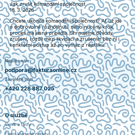
Jak zrušit komanditní společnost
16. 3. 2026
Chcete ukončit komanditní společnost? Ať už jde
o dobrovolné rozhodnutí, nebo nucený krok,
proces má jasná pravidla. Shrnujeme důvody
zrušení, rozdíl mezi likvidací a zrušením bez ní i
konkrétní postup až po výmaz z rejstříku.
Napište nám
podpora@fakturaonline.cz
Zavolejte nám
+420 228 887 025
O službě
Ceník a tarify
Často kladené dotazy