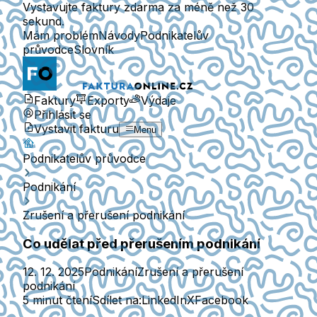
Vystavujte faktury zdarma za méně než 30
sekund.
Mám problém
Návody
Podnikatelův
průvodce
Slovník
Faktury
Exporty
Výdaje
Přihlásit se
Vystavit fakturu
Menu
Podnikatelův průvodce
Podnikání
Zrušení a přerušení podnikání
Co udělat před přerušením podnikání
12. 12. 2025
Podnikání
Zrušení a přerušení
podnikání
5 minut čtení
Sdílet na:
LinkedIn
X
Facebook