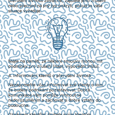
přerušení živnosti zbytečné, zajistěte jeho zrušení
nebo přechod na jiný typ pokrytí, pokud to vaše
situace vyžaduje.
Mějte na paměti, že některé smlouvy mohou mít
podmínky pro zrušení
(např. výpovědní lhůtu).
4. Informování klientů o přerušení živnosti
Nezapomeňte včas informovat své klienty o tom,
že budete podnikání pozastavovat. Dobrá
komunikace vám pomůže vyhnout se
nedorozuměním a zachovat si dobré vztahy do
budoucna.
Oznámení klientům
: Pošlete svým klientům