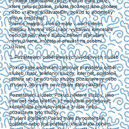
Prodejte neprodané zboží
: Pokud máte zboží,
které není prodané, zvažte možnost jeho prodeje
nebo vrácení dodavatelům, pokud to podmínky
smluv umožňují.
Přenos majetku
: Pokud máte v obchodním
majetku hmotné věci (např. vybavení kanceláře
nebo stroje), které budou během přerušení
nevyužívané, můžete je převést na osobní
užívání.
3. Pozastavení odběratelských/výdajových služeb
Pokud vaše podnikání zahrnuje pravidelný odběr
služeb (např. telefonní služby, internet, pojištění),
ujistěte se, že jsou tyto služby pozastaveny nebo
zrušeny, aby vám nevznikaly další náklady.
Pozastavení služeb
: Pokud některé služby, jako
internet nebo telefon, již nebudete potřebovat,
kontaktujte poskytovatele a zrušte nebo
pozastavte tyto služby.
Zrušení pojištění
: Pokud máte živnostenské
pojištění nebo jiné pojištění, které bude během