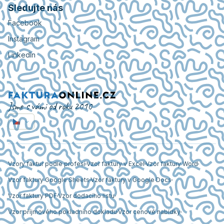
Sledujte nás
Facebook
Instagram
LinkedIn
Jsme s vámi od roku 2010
Vzory faktur podle profesí
Vzor faktury v Excel
Vzor faktury Word
Vzor faktury Google Sheets
Vzor faktury v Google Docs
Vzor faktury PDF
Vzor dodacího listu
Vzor příjmového pokladního dokladu
Vzor cenové nabídky