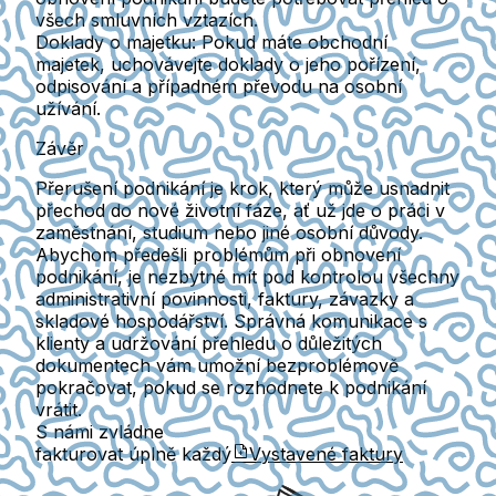
všech smluvních vztazích.
Doklady o majetku
: Pokud máte obchodní
majetek, uchovávejte doklady o jeho pořízení,
odpisování a případném převodu na osobní
užívání.
Závěr
Přerušení podnikání je krok, který může usnadnit
přechod do nové životní fáze, ať už jde o práci v
zaměstnání, studium nebo jiné osobní důvody.
Abychom předešli problémům při obnovení
podnikání, je nezbytné mít pod kontrolou všechny
administrativní povinnosti, faktury, závazky a
skladové hospodářství. Správná komunikace s
klienty a udržování přehledu o důležitých
dokumentech vám umožní bezproblémově
pokračovat, pokud se rozhodnete k podnikání
vrátit.
S námi zvládne
fakturovat úplně každý
Vystavené faktury