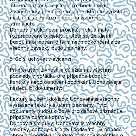
informaci o tom, že jste se rozhodli přerušit
živnost a kdy přesně se to stane. Můžete využít e-
mail, dopis nebo oznámení na webových
stránkách.
Dohody o dokončení projektů
: Pokud máte
rozpracované projekty, ujistěte se, že klienti
budou informováni o termínech dokončení a že
všechny závazky budou splněny.
5. Co si uchovat v evidenci
Při přerušení živnosti je důležité mít všechny
podklady v pořádku pro případné budoucí
kontroly nebo obnovení podnikání. Uchovávejte
následující dokumenty:
Faktury a účetní doklady
: Uchovejte si všechny
vystavené faktury a účetní záznamy. Tyto
dokumenty budou klíčové pro daňové přiznání a
případné zpětné kontroly.
Dohody a smlouvy
: Uchovávejte všechny
smlouvy, dohody s klienty i dodavateli. V případě
obnovení podnikání budete potřebovat přehled o