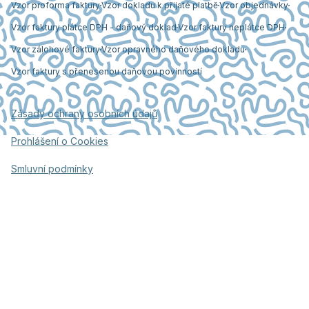
Vzor proforma faktury
Vzor dokladu k přijaté platbě
Vzor objednávky
Vzor faktury plátce DPH - daňový doklad
Vzor faktury neplátce DPH
Vzor zálohové faktury
Vzor opravného daňového dokladu
Vzor faktury s přenesenou daňovou povinností
Zásady ochrany osobních údajů
Prohlášení o Cookies
Smluvní podmínky