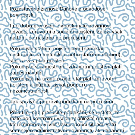
Pozastavená živnost: Daňové a odvodové
povinnosti
I po dobu přerušení živnosti máte povinnost
odvádět zdravotní a sociální pojištění. Záleží však
na tom, co nastane po přerušení:
Pokud jste státním pojištěncem
(například
nastoupíte na mateřskou nebo starobní důchod),
stát za vás platí pojištění.
Pokud jste v zaměstnání
, zdravotní pojištění platí
zaměstnavatel.
Pokud jste na úřadu práce
, stát platí zdravotní
pojištění a můžete získat podporu v
nezaměstnanosti.
Jak správně připravit podnikání na přerušení
Před tím, než přerušíte podnikání, se ujistěte, že
máte pod kontrolou všechny důležité oblasti,
které mohou ovlivnit vaši budoucí situaci. Patří
sem nejen administrativní povinnosti, ale i finanční