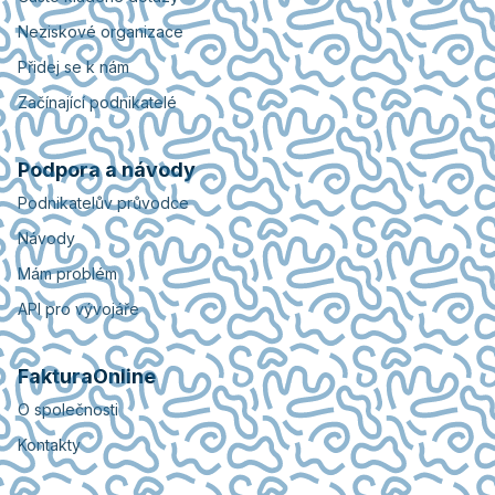
Neziskové organizace
Přidej se k nám
Začínající podnikatelé
Podpora a návody
Podnikatelův průvodce
Návody
Mám problém
API pro vývojáře
FakturaOnline
O společnosti
Kontakty