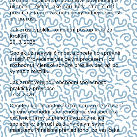
oznámení úřadům až po daňové povinnosti po
ukončení. Zjistíte, jaké jsou lhůty, na co si dát
pozor a zda pro vás nebude výhodnější živnost
jen přerušit.
Jak zrušit spolek: kompletní postup krok za
krokem
20. 3. 2026
Spolek už nevyvíjí činnost a chcete ho správně
zrušit? Provedeme vás celým procesem – od
rozhodnutí členské schůze přes likvidaci až po
výmaz z rejstříku.
Jak zrušit veřejnou obchodní společnost:
praktický průvodce
17. 3. 2026
Chcete ukončit podnikání formou v.o.s.? Zrušení
veřejné obchodní společnosti má svá specifika –
existence firmy je přímo navázaná na její
společníky a ti ručí za dluhy celým svým
majetkem. Přinášíme přehled toho, co vás čeká.