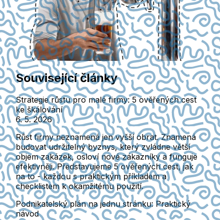
Související články
Strategie růstu pro malé firmy: 5 ověřených cest
ke škálování
6. 5. 2026
Růst firmy neznamená jen vyšší obrat. Znamená
budovat udržitelný byznys, který zvládne větší
objem zakázek, osloví nové zákazníky a funguje
efektivněji. Představujeme 5 ověřených cest, jak
na to - každou s praktickým příkladem a
checklistem k okamžitému použití.
Podnikatelský plán na jednu stránku: Praktický
návod