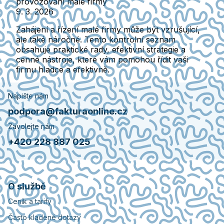
provozování malé firmy
9. 3. 2026
Zahájení a řízení malé firmy může být vzrušující,
ale také náročné. Tento kontrolní seznam
obsahuje praktické rady, efektivní strategie a
cenné nástroje, které vám pomohou řídit vaši
firmu hladce a efektivně.
Napište nám
podpora@fakturaonline.cz
Zavolejte nám
+420 228 887 025
O službě
Ceník a tarify
Často kladené dotazy