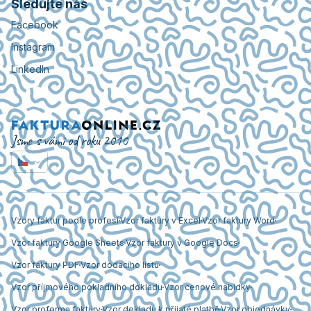
Sledujte nás
Facebook
Instagram
LinkedIn
Jsme s vámi od roku 2010
Vzory faktur podle profesí
Vzor faktury v Excel
Vzor faktury Word
Vzor faktury Google Sheets
Vzor faktury v Google Docs
Vzor faktury PDF
Vzor dodacího listu
Vzor příjmového pokladního dokladu
Vzor cenové nabídky
Vzor proforma faktury
Vzor dokladu k přijaté platbě
Vzor objednávky