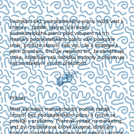
Podnikání bez podnikatelského plánu může vést k
chaosu - zjistěte, jaký je účel psaní
podnikatelského plánu před vstupem na trh.
Napsání podnikatelského plánu vám poskytne
směr, protože stanoví vaši vizi, cíle a strategie k
jejich dosažení. Snižuje nejistotu tím, že identifikuje
rizika, objasňuje vaši nabídku hodnoty a připravuje
vás na efektivní využití příležitostí.
Příklad
Malý začínající maloobchodní podnik zahájil
činnost bez podnikatelského plánu a rychle se
potýkal s problémy. Přehnali výdaje na marketing,
aniž by rozuměli své cílové skupině, došly jim
finanční prostředky a během šesti měsíců ukončili