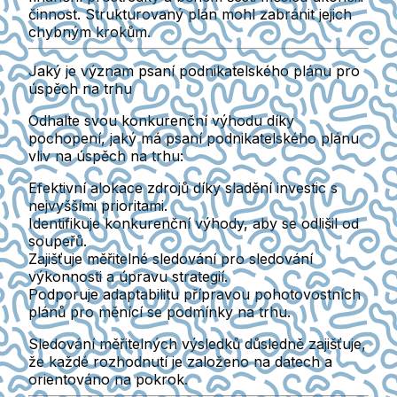
činnost. Strukturovaný plán mohl zabránit jejich
chybným krokům.
Jaký je význam psaní podnikatelského plánu pro
úspěch na trhu
Odhalte svou konkurenční výhodu díky
pochopení, jaký má psaní podnikatelského plánu
vliv na úspěch na trhu:
Efektivní alokace zdrojů
díky sladění investic s
nejvyššími prioritami.
Identifikuje konkurenční výhody
, aby se odlišil od
soupeřů.
Zajišťuje měřitelné sledování
pro sledování
výkonnosti a úpravu strategií.
Podporuje adaptabilitu
přípravou pohotovostních
plánů pro měnící se podmínky na trhu.
Sledování měřitelných výsledků důsledně zajišťuje,
že každé rozhodnutí je založeno na datech a
orientováno na pokrok.