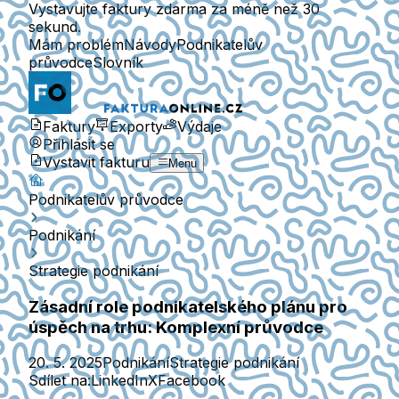
Vystavujte faktury zdarma za méně než 30
sekund.
Mám problém
Návody
Podnikatelův
průvodce
Slovník
Faktury
Exporty
Výdaje
Přihlásit se
Vystavit fakturu
Menu
Podnikatelův průvodce
Podnikání
Strategie podnikání
Zásadní role podnikatelského plánu pro
úspěch na trhu: Komplexní průvodce
20. 5. 2025
Podnikání
Strategie podnikání
Sdílet na:
LinkedIn
X
Facebook