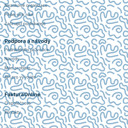
Neziskové organizace
Přidej se k nám
Začínající podnikatelé
Podpora a návody
Podnikatelův průvodce
Návody
Mám problém
API pro vývojáře
FakturaOnline
O společnosti
Kontakty