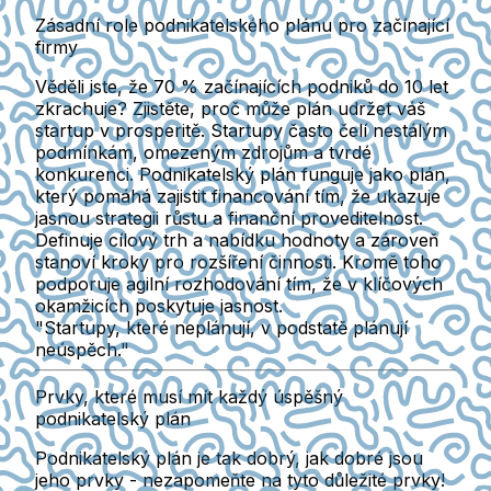
Zásadní role podnikatelského plánu pro začínající
firmy
Věděli jste, že 70 % začínajících podniků do 10 let
zkrachuje? Zjistěte, proč může plán udržet váš
startup v prosperitě. Startupy často čelí nestálým
podmínkám, omezeným zdrojům a tvrdé
konkurenci. Podnikatelský plán funguje jako plán,
který pomáhá zajistit financování tím, že ukazuje
jasnou strategii růstu a finanční proveditelnost.
Definuje cílový trh a nabídku hodnoty a zároveň
stanoví kroky pro rozšíření činnosti. Kromě toho
podporuje agilní rozhodování tím, že v klíčových
okamžicích poskytuje jasnost.
"Startupy, které neplánují, v podstatě plánují
neúspěch."
Prvky, které musí mít každý úspěšný
podnikatelský plán
Podnikatelský plán je tak dobrý, jak dobré jsou
jeho prvky - nezapomeňte na tyto důležité prvky!