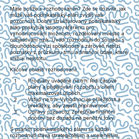
Máte potíže s rozhodováním? Zde se dozvíte, jak
může váš podnikatelský plán zvýšit vaši
pozornost. Dobře strukturovaný podnikatelský
plán poskytuje jasnou referenci pro
vyhodnocování možností, rozdělování investic a
odhadování rizik. Uvádí rozhodnutí do souladu s
dlouhodobou vizí společnosti a zároveň nabízí
poznatky z průzkumu trhu a finanční údaje, které
snižují nejistotu.
Klíčové oblasti rozhodování:
Produkty uváděné na trh
: Řídí časové
plány a přidělování rozpočtu s cílem
maximalizovat úspěch.
Vstup na trh
: Vyhodnocuje příležitosti a
překážky, aby zajistil připravenost.
Úpravy rozpočtu
: Zpřesňuje finanční
priority bez dopadu na peněžní toky.
S psaním podnikatelského plánu se každé
rozhodnutí stává strategičtějším a ucelenějším,