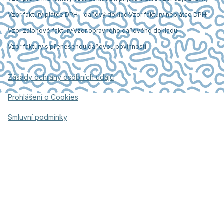
Vzor faktury plátce DPH - daňový doklad
Vzor faktury neplátce DPH
Vzor zálohové faktury
Vzor opravného daňového dokladu
Vzor faktury s přenesenou daňovou povinností
Zásady ochrany osobních údajů
Prohlášení o Cookies
Smluvní podmínky