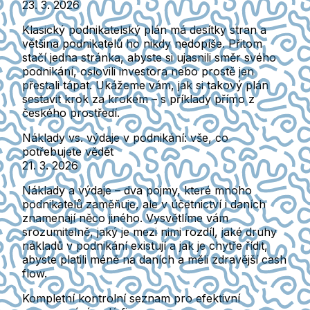
23. 3. 2026
Klasický podnikatelský plán má desítky stran a
většina podnikatelů ho nikdy nedopíše. Přitom
stačí jedna stránka, abyste si ujasnili směr svého
podnikání, oslovili investora nebo prostě jen
přestali tápat. Ukážeme vám, jak si takový plán
sestavit krok za krokem – s příklady přímo z
českého prostředí.
Náklady vs. výdaje v podnikání: vše, co
potřebujete vědět
21. 3. 2026
Náklady a výdaje – dva pojmy, které mnoho
podnikatelů zaměňuje, ale v účetnictví i daních
znamenají něco jiného. Vysvětlíme vám
srozumitelně, jaký je mezi nimi rozdíl, jaké druhy
nákladů v podnikání existují a jak je chytře řídit,
abyste platili méně na daních a měli zdravější cash
flow.
Kompletní kontrolní seznam pro efektivní