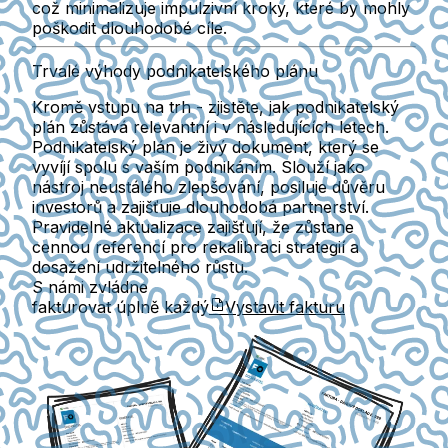
což minimalizuje impulzivní kroky, které by mohly
poškodit dlouhodobé cíle.
Trvalé výhody podnikatelského plánu
Kromě vstupu na trh - zjistěte, jak podnikatelský
plán zůstává relevantní i v následujících letech.
Podnikatelský plán je živý dokument, který se
vyvíjí spolu s vaším podnikáním. Slouží jako
nástroj neustálého zlepšování, posiluje důvěru
investorů a zajišťuje dlouhodobá partnerství.
Pravidelné aktualizace zajišťují, že zůstane
cennou referencí pro rekalibraci strategií a
dosažení udržitelného růstu.
S námi zvládne
fakturovat úplně každý
Vystavit fakturu