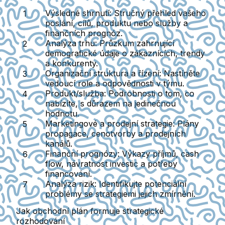
Výsledné shrnutí
: Stručný přehled vašeho
poslání, cílů, produktu nebo služby a
finančních prognóz.
Analýza trhu
: Průzkum zahrnující
demografické údaje o zákaznících, trendy
a konkurenty.
Organizační struktura a řízení
: Nastíněte
vedoucí role a odpovědnosti v týmu.
Produkt/služba
: Podrobnosti o tom, co
nabízíte, s důrazem na jedinečnou
hodnotu.
Marketingové a prodejní strategie
: Plány
propagace, cenotvorby a prodejních
kanálů.
Finanční prognózy
: Výkazy příjmů, cash
flow, návratnost investic a potřeby
financování.
Analýza rizik
: Identifikujte potenciální
problémy se strategiemi jejich zmírnění.
Jak obchodní plán formuje strategické
rozhodování