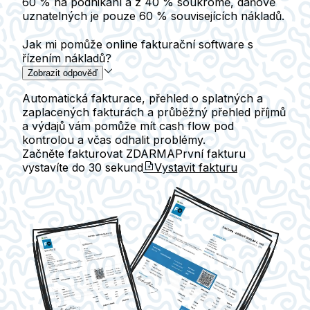
60 % na podnikání a z 40 % soukromě, daňově
uznatelných je pouze 60 % souvisejících nákladů.
Jak mi pomůže online fakturační software s
řízením nákladů?
Zobrazit odpověď
Automatická fakturace, přehled o splatných a
zaplacených fakturách a průběžný přehled příjmů
a výdajů vám pomůže mít cash flow pod
kontrolou a včas odhalit problémy.
Začněte fakturovat ZDARMA
První fakturu
vystavíte do
30 sekund
Vystavit fakturu