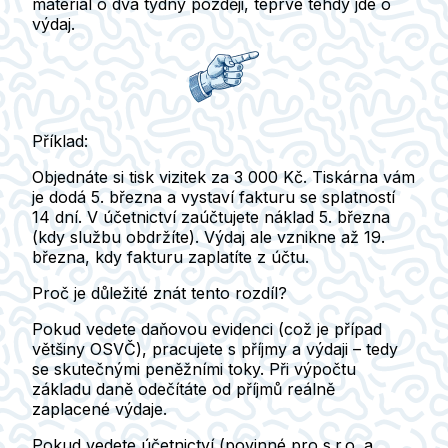
materiál o dva týdny později, teprve tehdy jde o
výdaj.
Příklad:
Objednáte si tisk vizitek za 3 000 Kč. Tiskárna vám
je dodá 5. března a vystaví fakturu se splatností
14 dní. V účetnictví zaúčtujete náklad 5. března
(kdy službu obdržíte). Výdaj ale vznikne až 19.
března, kdy fakturu zaplatíte z účtu.
Proč je důležité znát tento rozdíl?
Pokud vedete
daňovou evidenci
(což je případ
většiny OSVČ), pracujete s příjmy a výdaji – tedy
se skutečnými peněžními toky. Při výpočtu
základu daně odečítáte od příjmů reálně
zaplacené výdaje.
Pokud vedete
účetnictví
(povinné pro s.r.o. a