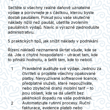
Sečtěte si všechny reálné daňově uznatelné
výdaje a porovnejte je s částkou, kterou byste
dostali paušálem. Pokud jsou vaše skutečné
náklady nižší než paušál, ušetříte zvolením
paušálních výdajů. Navíc si výrazně zjednodušíte
administrativu.
5 praktických tipů, jak snížit náklady v podnikání
Řízení nákladů neznamená škrtat všude, kde se
dá. Jde o chytré hospodaření – utrácet tam, kde
to přináší hodnotu, a šetřit tam, kde to nebolí.
Pravidelně auditujte své výdaje.
Jednou za
čtvrtletí si projděte všechny opakované
platby. Nevyužívané softwarové licence,
předplatné služeb, které nepoužíváte,
nebo zbytečně drahý mobilní tarif – to
jsou oblasti, kde se dá ušetřit bez
jakéhokoli dopadu na vaše podnikání.
Automatizujte rutinní procesy.
Ruční
fakturace, evidence plateb nebo