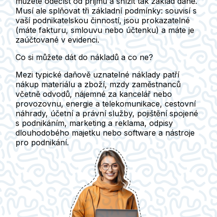
můžete odečíst od příjmů a snížit tak základ daně.
Musí ale splňovat tři základní podmínky: souvisí s
vaší podnikatelskou činností, jsou prokazatelné
(máte fakturu, smlouvu nebo účtenku) a máte je
zaúčtované v evidenci.
Co si můžete dát do nákladů a co ne?
Mezi typické
daňově uznatelné náklady
patří
nákup materiálu a zboží, mzdy zaměstnanců
včetně odvodů, nájemné za kancelář nebo
provozovnu, energie a telekomunikace, cestovní
náhrady, účetní a právní služby, pojištění spojené
s podnikáním, marketing a reklama, odpisy
dlouhodobého majetku nebo software a nástroje
pro podnikání.