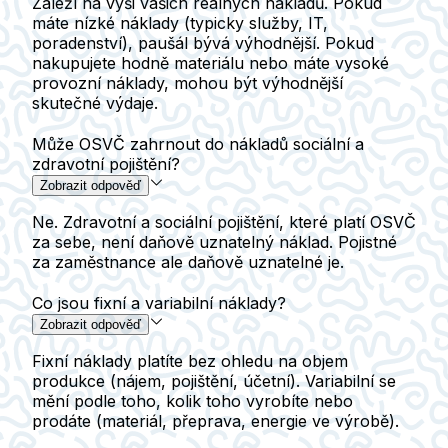
Záleží na výši vašich reálných nákladů. Pokud
máte nízké náklady (typicky služby, IT,
poradenství), paušál bývá výhodnější. Pokud
nakupujete hodně materiálu nebo máte vysoké
provozní náklady, mohou být výhodnější
skutečné výdaje.
Může OSVČ zahrnout do nákladů sociální a
zdravotní pojištění?
Zobrazit odpověď
Ne. Zdravotní a sociální pojištění, které platí OSVČ
za sebe, není daňově uznatelný náklad. Pojistné
za zaměstnance ale daňově uznatelné je.
Co jsou fixní a variabilní náklady?
Zobrazit odpověď
Fixní náklady platíte bez ohledu na objem
produkce (nájem, pojištění, účetní). Variabilní se
mění podle toho, kolik toho vyrobíte nebo
prodáte (materiál, přeprava, energie ve výrobě).