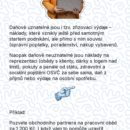
Daňově uznatelné jsou i tzv. zřizovací výdaje –
náklady, které vznikly ještě před samotným
startem podnikání, ale přímo s ním souvisí
(správní poplatky, poradenství, nákup vybavení).
Naopak
daňově neuznatelné
jsou náklady na
reprezentaci (obědy s klienty, dárky s logem nad
limit), pokuty a penále od státu, zdravotní a
sociální pojištění OSVČ za sebe sama, daň z
příjmů nebo výdaje na osobní spotřebu.
Příklad:
Pozvete obchodního partnera na pracovní oběd
za 1 200 Kč. I když vám to pomůže uzavřít