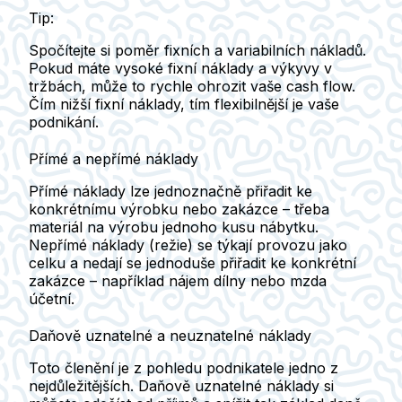
Tip:
Spočítejte si poměr fixních a variabilních nákladů.
Pokud máte vysoké fixní náklady a výkyvy v
tržbách, může to rychle ohrozit vaše cash flow.
Čím nižší fixní náklady, tím flexibilnější je vaše
podnikání.
Přímé a nepřímé náklady
Přímé náklady lze jednoznačně přiřadit ke
konkrétnímu výrobku nebo zakázce – třeba
materiál na výrobu jednoho kusu nábytku.
Nepřímé náklady (režie) se týkají provozu jako
celku a nedají se jednoduše přiřadit ke konkrétní
zakázce – například nájem dílny nebo mzda
účetní.
Daňově uznatelné a neuznatelné náklady
Toto členění je z pohledu podnikatele jedno z
nejdůležitějších. Daňově uznatelné náklady si