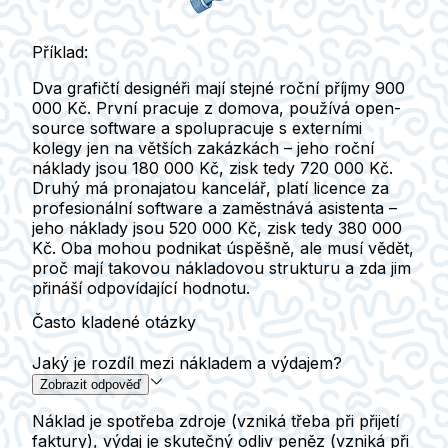
Příklad:
Dva grafičtí designéři mají stejné roční příjmy 900
000 Kč. První pracuje z domova, používá open-
source software a spolupracuje s externími
kolegy jen na větších zakázkách – jeho roční
náklady jsou 180 000 Kč, zisk tedy 720 000 Kč.
Druhý má pronajatou kancelář, platí licence za
profesionální software a zaměstnává asistenta –
jeho náklady jsou 520 000 Kč, zisk tedy 380 000
Kč. Oba mohou podnikat úspěšně, ale musí vědět,
proč mají takovou nákladovou strukturu a zda jim
přináší odpovídající hodnotu.
Často kladené otázky
Jaký je rozdíl mezi nákladem a výdajem?
Zobrazit odpověď
Náklad je spotřeba zdroje (vzniká třeba při přijetí
faktury), výdaj je skutečný odliv peněz (vzniká při