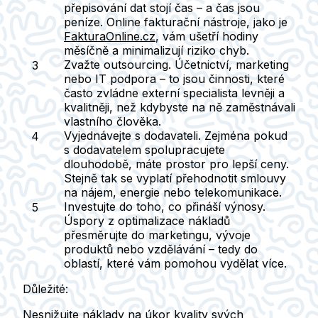
přepisování dat stojí čas – a čas jsou
peníze. Online fakturační nástroje, jako je
FakturaOnline.cz
, vám ušetří hodiny
měsíčně a minimalizují riziko chyb.
Zvažte outsourcing.
Účetnictví, marketing
nebo IT podpora – to jsou činnosti, které
často zvládne externí specialista levněji a
kvalitněji, než kdybyste na ně zaměstnávali
vlastního člověka.
Vyjednávejte s dodavateli.
Zejména pokud
s dodavatelem spolupracujete
dlouhodobě, máte prostor pro lepší ceny.
Stejně tak se vyplatí přehodnotit smlouvy
na nájem, energie nebo telekomunikace.
Investujte do toho, co přináší výnosy.
Úspory z optimalizace nákladů
přesměrujte do marketingu, vývoje
produktů nebo vzdělávání – tedy do
oblastí, které vám pomohou vydělat více.
Důležité:
Nesnižujte náklady na úkor kvality svých