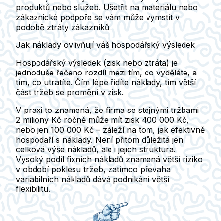
produktů nebo služeb. Ušetřit na materiálu nebo
zákaznické podpoře se vám může vymstít v
podobě ztráty zákazníků.
Jak náklady ovlivňují váš hospodářský výsledek
Hospodářský výsledek (zisk nebo ztráta) je
jednoduše řečeno rozdíl mezi tím, co vyděláte, a
tím, co utratíte. Čím lépe řídíte náklady, tím větší
část tržeb se promění v zisk.
V praxi to znamená, že firma se stejnými tržbami
2 miliony Kč ročně může mít zisk 400 000 Kč,
nebo jen 100 000 Kč – záleží na tom, jak efektivně
hospodaří s náklady. Není přitom důležitá jen
celková výše nákladů, ale i jejich struktura.
Vysoký podíl fixních nákladů znamená větší riziko
v období poklesu tržeb, zatímco převaha
variabilních nákladů dává podnikání větší
flexibilitu.