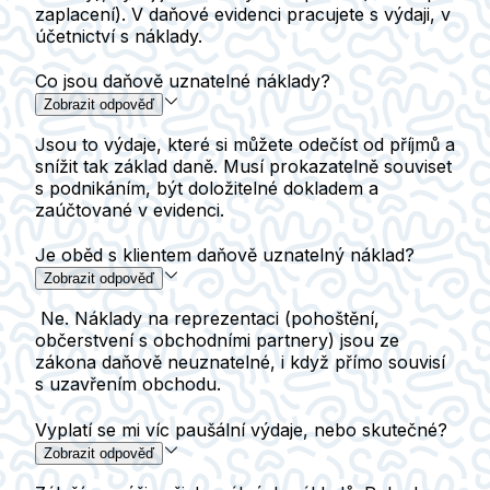
zaplacení). V daňové evidenci pracujete s výdaji, v
účetnictví s náklady.
Co jsou daňově uznatelné náklady?
Zobrazit odpověď
Jsou to výdaje, které si můžete odečíst od příjmů a
snížit tak základ daně. Musí prokazatelně souviset
s podnikáním, být doložitelné dokladem a
zaúčtované v evidenci.
Je oběd s klientem daňově uznatelný náklad?
Zobrazit odpověď
Ne. Náklady na reprezentaci (pohoštění,
občerstvení s obchodními partnery) jsou ze
zákona daňově neuznatelné, i když přímo souvisí
s uzavřením obchodu.
Vyplatí se mi víc paušální výdaje, nebo skutečné?
Zobrazit odpověď