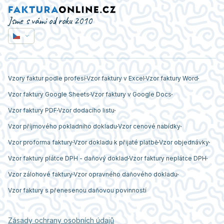
Jsme s vámi od roku 2010
Vzory faktur podle profesí
Vzor faktury v Excel
Vzor faktury Word
Vzor faktury Google Sheets
Vzor faktury v Google Docs
Vzor faktury PDF
Vzor dodacího listu
Vzor příjmového pokladního dokladu
Vzor cenové nabídky
Vzor proforma faktury
Vzor dokladu k přijaté platbě
Vzor objednávky
Vzor faktury plátce DPH - daňový doklad
Vzor faktury neplátce DPH
Vzor zálohové faktury
Vzor opravného daňového dokladu
Vzor faktury s přenesenou daňovou povinností
Zásady ochrany osobních údajů