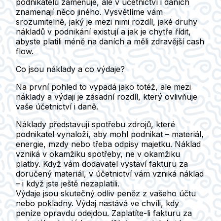
podnikatelů zaměňuje, ale v účetnictví i daních
znamenají něco jiného. Vysvětlíme vám
srozumitelně, jaký je mezi nimi rozdíl, jaké druhy
nákladů v podnikání existují a jak je chytře řídit,
abyste platili méně na daních a měli zdravější cash
flow.
Co jsou náklady a co výdaje?
Na první pohled to vypadá jako totéž, ale mezi
náklady a výdaji je zásadní rozdíl, který ovlivňuje
vaše účetnictví i daně.
Náklady
představují spotřebu zdrojů, které
podnikatel vynaloží, aby mohl podnikat – materiál,
energie, mzdy nebo třeba odpisy majetku. Náklad
vzniká v okamžiku spotřeby, ne v okamžiku
platby. Když vám dodavatel vystaví fakturu za
doručený materiál, v účetnictví vám vzniká náklad
– i když jste ještě nezaplatili.
Výdaje
jsou skutečný odliv peněz z vašeho účtu
nebo pokladny. Výdaj nastává ve chvíli, kdy
peníze opravdu odejdou. Zaplatíte-li fakturu za