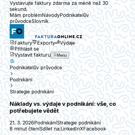
Vystavujte faktury zdarma za méně než 30
sekund.
Mám problém
Návody
Podnikatelův
průvodce
Slovník
Faktury
Exporty
Výdaje
Přihlásit se
Vystavit fakturu
Menu
Podnikatelův průvodce
Podnikání
Strategie podnikání
Náklady vs. výdaje v podnikání: vše, co
potřebujete vědět
21. 3. 2026
Podnikání
Strategie podnikání
8 minut čtení
Sdílet na:
LinkedIn
X
Facebook