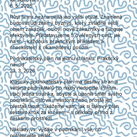
6. 5. 2026
Růst firmy neznamená jen vyšší obrat. Znamená
budovat udržitelný byznys, který zvládne větší
objem zakázek, osloví nové zákazníky a funguje
efektivněji. Představujeme 5 ověřených cest, jak
na to - každou s praktickým příkladem a
checklistem k okamžitému použití.
Podnikatelský plán na jednu stránku: Praktický
návod
23. 3. 2026
Klasický podnikatelský plán má desítky stran a
většina podnikatelů ho nikdy nedopíše. Přitom
stačí jedna stránka, abyste si ujasnili směr svého
podnikání, oslovili investora nebo prostě jen
přestali tápat. Ukážeme vám, jak si takový plán
sestavit krok za krokem – s příklady přímo z
českého prostředí.
Náklady vs. výdaje v podnikání: vše, co
potřebujete vědět