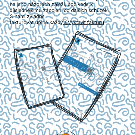
na jeho názorech záleží, což vede k
důslednějšímu zapojení do dalších schůzek.
S námi zvládne
fakturovat úplně každý
Vystavit fakturu