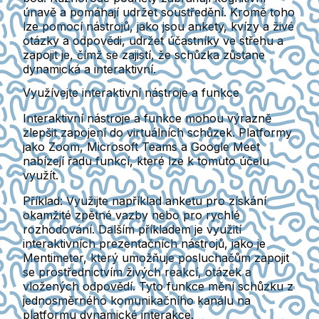
únavě a pomáhají udržet soustředění. Kromě toho
lze pomocí nástrojů, jako jsou ankety, kvízy a živé
otázky a odpovědi, udržet účastníky ve střehu a
zapojit je, čímž se zajistí, že schůzka zůstane
dynamická a interaktivní.
Využívejte interaktivní nástroje a funkce
Interaktivní nástroje a funkce mohou výrazně
zlepšit zapojení do virtuálních schůzek. Platformy
jako Zoom, Microsoft Teams a Google Meet
nabízejí řadu funkcí, které lze k tomuto účelu
využít.
Příklad:
Využijte například anketu pro získání
okamžité zpětné vazby nebo pro rychlé
rozhodování. Dalším příkladem je využití
interaktivních prezentačních nástrojů, jako je
Mentimeter, který umožňuje posluchačům zapojit
se prostřednictvím živých reakcí, otázek a
vložených odpovědí. Tyto funkce mění schůzku z
jednosměrného komunikačního kanálu na
platformu dynamické interakce.