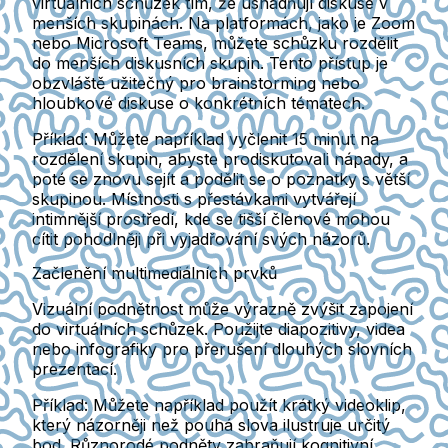
virtuálních schůzek tím, že usnadňují diskuse v
menších skupinách. Na platformách, jako je Zoom
nebo Microsoft Teams, můžete schůzku rozdělit
do menších diskusních skupin. Tento přístup je
obzvláště užitečný pro brainstorming nebo
hloubkové diskuse o konkrétních tématech.
Příklad:
Můžete například vyčlenit 15 minut na
rozdělení skupin, abyste prodiskutovali nápady, a
poté se znovu sejít a podělit se o poznatky s větší
skupinou. Místnosti s přestávkami vytvářejí
intimnější prostředí, kde se tišší členové mohou
cítit pohodlněji při vyjadřování svých názorů.
Začlenění multimediálních prvků
Vizuální podnětnost může výrazně zvýšit zapojení
do virtuálních schůzek. Použijte diapozitivy, videa
nebo infografiky pro přerušení dlouhých slovních
prezentací.
Příklad:
Můžete například použít krátký videoklip,
který názorněji než pouhá slova ilustruje určitý
bod. Různorodé podněty zabraňují kognitivní