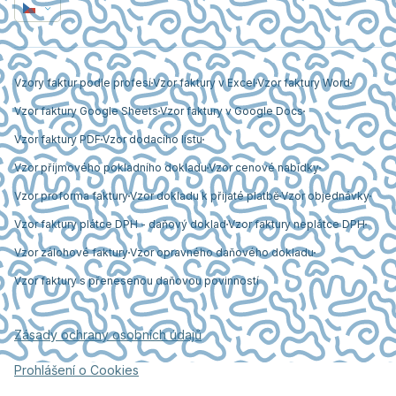
Vzory faktur podle profesí
Vzor faktury v Excel
Vzor faktury Word
Vzor faktury Google Sheets
Vzor faktury v Google Docs
Vzor faktury PDF
Vzor dodacího listu
Vzor příjmového pokladního dokladu
Vzor cenové nabídky
Vzor proforma faktury
Vzor dokladu k přijaté platbě
Vzor objednávky
Vzor faktury plátce DPH - daňový doklad
Vzor faktury neplátce DPH
Vzor zálohové faktury
Vzor opravného daňového dokladu
Vzor faktury s přenesenou daňovou povinností
Zásady ochrany osobních údajů
Prohlášení o Cookies