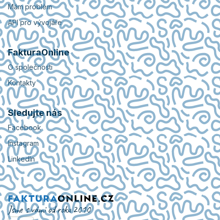
Mám problém
API pro vývojáře
FakturaOnline
O společnosti
Kontakty
Sledujte nás
Facebook
Instagram
LinkedIn
Jsme s vámi od roku 2010