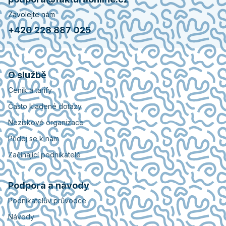
Zavolejte nám
+420 228 887 025
O službě
Ceník a tarify
Často kladené dotazy
Neziskové organizace
Přidej se k nám
Začínající podnikatelé
Podpora a návody
Podnikatelův průvodce
Návody