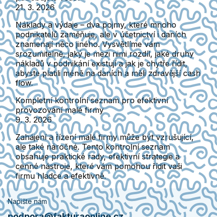
21. 3. 2026
Náklady a výdaje – dva pojmy, které mnoho
podnikatelů zaměňuje, ale v účetnictví i daních
znamenají něco jiného. Vysvětlíme vám
srozumitelně, jaký je mezi nimi rozdíl, jaké druhy
nákladů v podnikání existují a jak je chytře řídit,
abyste platili méně na daních a měli zdravější cash
flow.
Kompletní kontrolní seznam pro efektivní
provozování malé firmy
9. 3. 2026
Zahájení a řízení malé firmy může být vzrušující,
ale také náročné. Tento kontrolní seznam
obsahuje praktické rady, efektivní strategie a
cenné nástroje, které vám pomohou řídit vaši
firmu hladce a efektivně.
Napište nám
podpora@fakturaonline.cz