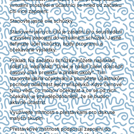
virtuální prostředí a účastníci se hned od začátku
cítí více zapojeni.
Stanovte jasné cíle schůzky
Stanovení jasných cílů je zásadní pro soustředění
a zvýšení zapojení do virtuálních schůzek. Jasně
definujte účel schůzky, body programu a
očekávané výsledky.
Příklad:
Na začátku schůzky můžete například
sdělit cíl, například: "Dnes je naším cílem dokončit
časový plán projektu a přidělit úkoly". Tím
stanovíte jasná očekávání a pomůžete účastníkům
pochopit důležitost jejich příspěvků. Když členové
týmu vědí, co mohou očekávat a co se od nich
očekává, je pravděpodobnější, že se budou
aktivně účastnit.
Využívejte místnosti s přestávkami pro diskuse
malých skupin
Přestávkové místnosti podporují zapojení do