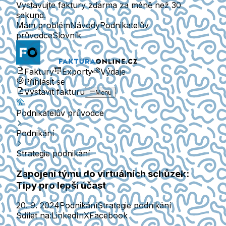
Vystavujte faktury zdarma za méně než 30
sekund.
Mám problém
Návody
Podnikatelův
průvodce
Slovník
Faktury
Exporty
Výdaje
Přihlásit se
Vystavit fakturu
Menu
Podnikatelův průvodce
Podnikání
Strategie podnikání
Zapojení týmu do virtuálních schůzek:
Tipy pro lepší účast
20. 9. 2024
Podnikání
Strategie podnikání
Sdílet na:
LinkedIn
X
Facebook