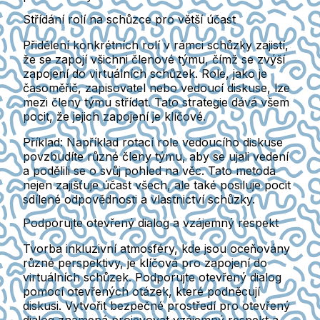
Střídání rolí na schůzce pro větší účast
Přidělení konkrétních rolí v rámci schůzky zajistí,
že se zapojí všichni členové týmu, čímž se zvýší
zapojení do virtuálních schůzek. Role, jako je
časoměřič, zapisovatel nebo vedoucí diskuse, lze
mezi členy týmu střídat. Tato strategie dává všem
pocit, že jejich zapojení je klíčové.
Příklad:
Například rotací role vedoucího diskuse
povzbudíte různé členy týmu, aby se ujali vedení
a podělili se o svůj pohled na věc. Tato metoda
nejen zajišťuje účast všech, ale také posiluje pocit
sdílené odpovědnosti a vlastnictví schůzky.
Podporujte otevřený dialog a vzájemný respekt
Tvorba inkluzivní atmosféry, kde jsou oceňovány
různé perspektivy, je klíčová pro zapojení do
virtuálních schůzek. Podporujte otevřený dialog
pomocí otevřených otázek, které podněcují
diskusi. Vytvořit bezpečné prostředí pro otevřený