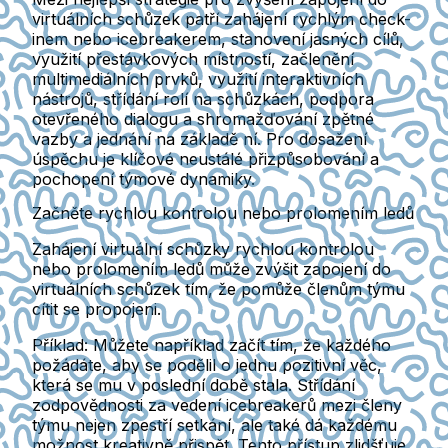
virtuálních schůzek patří zahájení rychlým check-
inem nebo icebreakerem, stanovení jasných cílů,
využití přestávkových místností, začlenění
multimediálních prvků, využití interaktivních
nástrojů, střídání rolí na schůzkách, podpora
otevřeného dialogu a shromažďování zpětné
vazby a jednání na základě ní. Pro dosažení
úspěchu je klíčové neustálé přizpůsobování a
pochopení týmové dynamiky.
Začněte rychlou kontrolou nebo prolomením ledů
Zahájení virtuální schůzky rychlou kontrolou
nebo prolomením ledů může zvýšit zapojení do
virtuálních schůzek tím, že pomůže členům týmu
cítit se propojeni.
Příklad:
Můžete například začít tím, že každého
požádáte, aby se podělil o jednu pozitivní věc,
která se mu v poslední době stala. Střídání
zodpovědnosti za vedení icebreakerů mezi členy
týmu nejen zpestří setkání, ale také dá každému
možnost kreativně přispět. Tento přístup zlidšťuje