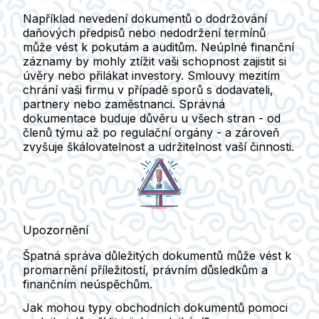
Například nevedení dokumentů o dodržování
daňových předpisů nebo nedodržení termínů
může vést k pokutám a auditům. Neúplné finanční
záznamy by mohly ztížit vaši schopnost zajistit si
úvěry nebo přilákat investory. Smlouvy mezitím
chrání vaši firmu v případě sporů s dodavateli,
partnery nebo zaměstnanci. Správná
dokumentace buduje důvěru u všech stran - od
členů týmu až po regulační orgány - a zároveň
zvyšuje škálovatelnost a udržitelnost vaší činnosti.
Upozornění
Špatná správa důležitých dokumentů může vést k
promarnění příležitostí, právním důsledkům a
finančním neúspěchům.
Jak mohou typy obchodních dokumentů pomoci