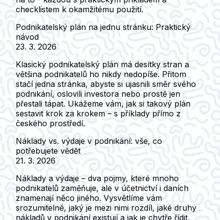
checklistem k okamžitému použití.
Podnikatelský plán na jednu stránku: Praktický
návod
23. 3. 2026
Klasický podnikatelský plán má desítky stran a
většina podnikatelů ho nikdy nedopíše. Přitom
stačí jedna stránka, abyste si ujasnili směr svého
podnikání, oslovili investora nebo prostě jen
přestali tápat. Ukážeme vám, jak si takový plán
sestavit krok za krokem – s příklady přímo z
českého prostředí.
Náklady vs. výdaje v podnikání: vše, co
potřebujete vědět
21. 3. 2026
Náklady a výdaje – dva pojmy, které mnoho
podnikatelů zaměňuje, ale v účetnictví i daních
znamenají něco jiného. Vysvětlíme vám
srozumitelně, jaký je mezi nimi rozdíl, jaké druhy
nákladů v podnikání existují a jak je chytře řídit,