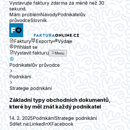
Vystavujte faktury zdarma za méně než 30
sekund.
Mám problém
Návody
Podnikatelův
průvodce
Slovník
Faktury
Exporty
Výdaje
Přihlásit se
Vystavit fakturu
Menu
Podnikatelův průvodce
Podnikání
Strategie podnikání
Základní typy obchodních dokumentů,
které by měl znát každý podnikatel
14. 2. 2025
Podnikání
Strategie podnikání
Sdílet na:
LinkedIn
X
Facebook