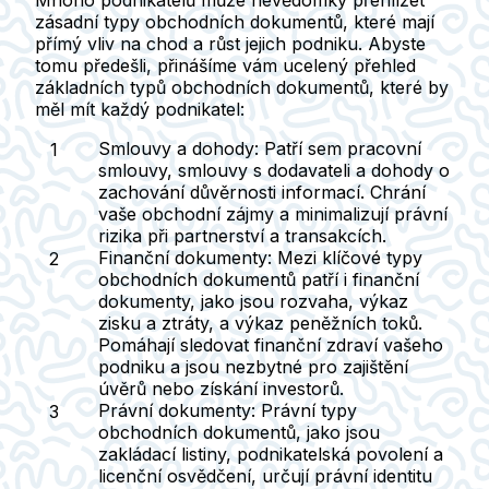
Mnoho podnikatelů může nevědomky přehlížet
zásadní typy obchodních dokumentů, které mají
přímý vliv na chod a růst jejich podniku. Abyste
tomu předešli, přinášíme vám ucelený přehled
základních typů obchodních dokumentů, které by
měl mít každý podnikatel:
Smlouvy a dohody:
Patří sem pracovní
smlouvy, smlouvy s dodavateli a dohody o
zachování důvěrnosti informací. Chrání
vaše obchodní zájmy a minimalizují právní
rizika při partnerství a transakcích.
Finanční dokumenty:
Mezi klíčové typy
obchodních dokumentů patří i finanční
dokumenty, jako jsou rozvaha, výkaz
zisku a ztráty, a výkaz peněžních toků.
Pomáhají sledovat finanční zdraví vašeho
podniku a jsou nezbytné pro zajištění
úvěrů nebo získání investorů.
Právní dokumenty:
Právní typy
obchodních dokumentů, jako jsou
zakládací listiny, podnikatelská povolení a
licenční osvědčení, určují právní identitu