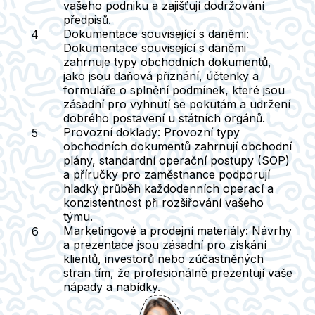
vašeho podniku a zajišťují dodržování
předpisů.
Dokumentace související s daněmi:
Dokumentace související s daněmi
zahrnuje typy obchodních dokumentů,
jako jsou daňová přiznání, účtenky a
formuláře o splnění podmínek, které jsou
zásadní pro vyhnutí se pokutám a udržení
dobrého postavení u státních orgánů.
Provozní doklady:
Provozní typy
obchodních dokumentů zahrnují obchodní
plány, standardní operační postupy (SOP)
a příručky pro zaměstnance podporují
hladký průběh každodenních operací a
konzistentnost při rozšiřování vašeho
týmu.
Marketingové a prodejní materiály:
Návrhy
a prezentace jsou zásadní pro získání
klientů, investorů nebo zúčastněných
stran tím, že profesionálně prezentují vaše
nápady a nabídky.