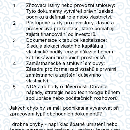
Zřizovací listiny nebo provozní smlouvy:
Tyto dokumenty vytvářejí právní základ
podniku a definují role nebo vlastnictví.
Přístupové karty pro investory:
Jasné a
přesvědčivé prezentace, které pomáhají
zajistit financování od investorů.
Dokumentace k tabulce kapitalizace:
Sleduje alokaci vlastního kapitálu a
vlastnické podíly, což je důležité během
kol získávání finančních prostředků.
Zaměstnanecké a smluvní smlouvy:
Zásadní pro formalizaci vztahů s prvními
zaměstnanci a zajištění duševního
vlastnictví.
NDA a dohody o důvěrnosti:
Chraňte
nápady, strategie nebo technologie během
spolupráce nebo počátečních rozhovorů.
Jakých chyb by se měli podnikatelé vyvarovat při
zpracování typů obchodních dokumentů?
I drobné chyby - například špatné umístění nebo
špatné vypracování smlouvy - mohou časem vést