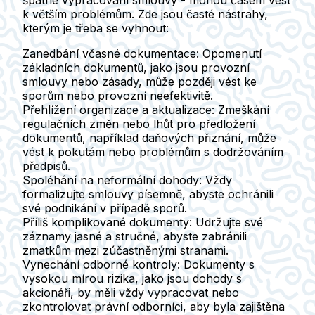
k větším problémům. Zde jsou časté nástrahy,
kterým je třeba se vyhnout:
Zanedbání včasné dokumentace:
Opomenutí
základních dokumentů, jako jsou provozní
smlouvy nebo zásady, může později vést ke
sporům nebo provozní neefektivitě.
Přehlížení organizace a aktualizace:
Zmeškání
regulačních změn nebo lhůt pro předložení
dokumentů, například daňových přiznání, může
vést k pokutám nebo problémům s dodržováním
předpisů.
Spoléhání na neformální dohody:
Vždy
formalizujte smlouvy písemně, abyste ochránili
své podnikání v případě sporů.
Příliš komplikované dokumenty:
Udržujte své
záznamy jasné a stručné, abyste zabránili
zmatkům mezi zúčastněnými stranami.
Vynechání odborné kontroly:
Dokumenty s
vysokou mírou rizika, jako jsou dohody s
akcionáři, by měli vždy vypracovat nebo
zkontrolovat právní odborníci, aby byla zajištěna