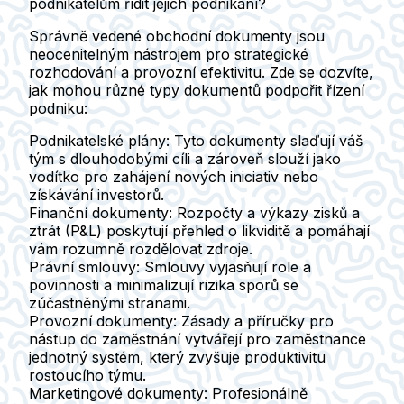
podnikatelům řídit jejich podnikání?
Správně vedené obchodní dokumenty jsou
neocenitelným nástrojem pro strategické
rozhodování a provozní efektivitu. Zde se dozvíte,
jak mohou různé typy dokumentů podpořit řízení
podniku:
Podnikatelské plány:
Tyto dokumenty slaďují váš
tým s dlouhodobými cíli a zároveň slouží jako
vodítko pro zahájení nových iniciativ nebo
získávání investorů.
Finanční dokumenty:
Rozpočty a výkazy zisků a
ztrát (P&L) poskytují přehled o likviditě a pomáhají
vám rozumně rozdělovat zdroje.
Právní smlouvy:
Smlouvy vyjasňují role a
povinnosti a minimalizují rizika sporů se
zúčastněnými stranami.
Provozní dokumenty:
Zásady a příručky pro
nástup do zaměstnání vytvářejí pro zaměstnance
jednotný systém, který zvyšuje produktivitu
rostoucího týmu.
Marketingové dokumenty:
Profesionálně