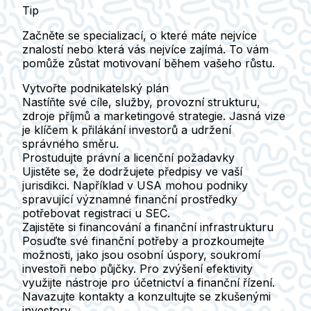
Tip
Začněte se specializací, o které máte nejvíce
znalostí nebo která vás nejvíce zajímá. To vám
pomůže zůstat motivovaní během vašeho růstu.
Vytvořte podnikatelský plán
Nastíňte své cíle, služby, provozní strukturu,
zdroje příjmů a marketingové strategie. Jasná vize
je klíčem k přilákání investorů a udržení
správného směru.
Prostudujte právní a licenční požadavky
Ujistěte se, že dodržujete předpisy ve vaší
jurisdikci. Například v USA mohou podniky
spravující významné finanční prostředky
potřebovat registraci u SEC.
Zajistěte si financování a finanční infrastrukturu
Posuďte své finanční potřeby a prozkoumejte
možnosti, jako jsou osobní úspory, soukromí
investoři nebo půjčky. Pro zvýšení efektivity
využijte nástroje pro účetnictví a finanční řízení.
Navazujte kontakty a konzultujte se zkušenými
investory