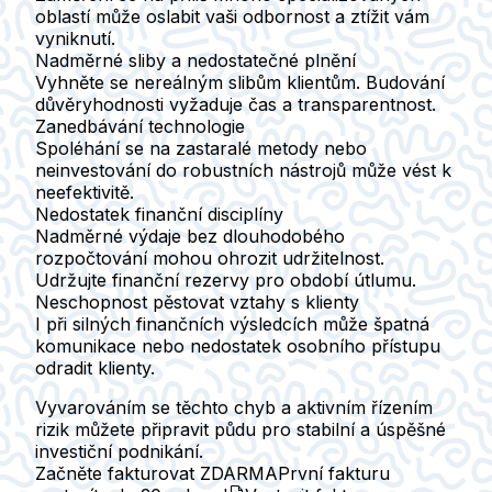
oblastí může oslabit vaši odbornost a ztížit vám
vyniknutí.
Nadměrné sliby a nedostatečné plnění
Vyhněte se nereálným slibům klientům. Budování
důvěryhodnosti vyžaduje čas a transparentnost.
Zanedbávání technologie
Spoléhání se na zastaralé metody nebo
neinvestování do robustních nástrojů může vést k
neefektivitě.
Nedostatek finanční disciplíny
Nadměrné výdaje bez dlouhodobého
rozpočtování mohou ohrozit udržitelnost.
Udržujte finanční rezervy pro období útlumu.
Neschopnost pěstovat vztahy s klienty
I při silných finančních výsledcích může špatná
komunikace nebo nedostatek osobního přístupu
odradit klienty.
Vyvarováním se těchto chyb a aktivním řízením
rizik můžete připravit půdu pro stabilní a úspěšné
investiční podnikání.
Začněte fakturovat ZDARMA
První fakturu