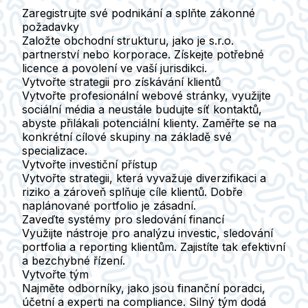
Zaregistrujte své podnikání a splňte zákonné
požadavky
Založte obchodní strukturu, jako je s.r.o.
partnerství nebo korporace. Získejte potřebné
licence a povolení ve vaší jurisdikci.
Vytvořte strategii pro získávání klientů
Vytvořte profesionální webové stránky, využijte
sociální média a neustále budujte síť kontaktů,
abyste přilákali potenciální klienty. Zaměřte se na
konkrétní cílové skupiny na základě své
specializace.
Vytvořte investiční přístup
Vytvořte strategii, která vyvažuje diverzifikaci a
riziko a zároveň splňuje cíle klientů. Dobře
naplánované portfolio je zásadní.
Zaveďte systémy pro sledování financí
Využijte nástroje pro analýzu investic, sledování
portfolia a reporting klientům. Zajistíte tak efektivní
a bezchybné řízení.
Vytvořte tým
Najměte odborníky, jako jsou finanční poradci,
účetní a experti na compliance. Silný tým dodá