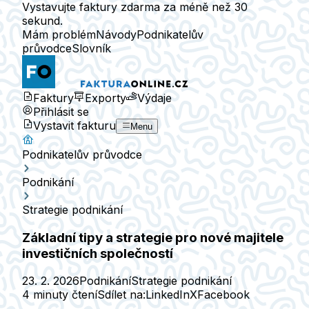
Vystavujte faktury zdarma za méně než 30
sekund.
Mám problém
Návody
Podnikatelův
průvodce
Slovník
Faktury
Exporty
Výdaje
Přihlásit se
Vystavit fakturu
Menu
Podnikatelův průvodce
Podnikání
Strategie podnikání
Základní tipy a strategie pro nové majitele
investičních společností
23. 2. 2026
Podnikání
Strategie podnikání
4 minuty čtení
Sdílet na:
LinkedIn
X
Facebook