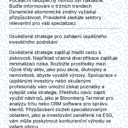
Počáteční neúspěchy mohou být nákladné.
Buďte informováni o tržních trendech
Dynamické ekonomické změny vyžadují
přizpůsobivost. Pravidelně sledujte sektory
relevantní pro vaši specializaci.
Osvědčené strategie pro zahájení úspěšného
investičního podnikání
Osvědčené strategie zajišťují hladší cestu k
ziskovosti. Například včasná diverzifikace zajišťuje
minimalizaci rizika. Rozložte prostředky mezi
různé třídy aktiv, jako jsou akcie, dluhopisy a
nemovitosti, abyste vyvážili výnosy. Spolupráce s
úspěšnými investory nebo zkušenými
profesionály vám umožní získat poznatky a
vylepšit vaše strategie. Efektivitu navíc zajistí
využití nástrojů, jako je Bloomberg Terminal pro
analýzu trhu nebo CRM software pro správu
klientů. Přizpůsobení služeb specializovaným
oblastem, jako je investování zaměřené na ESG,
vám může poskytnout konkurenční výhodu ve
vašem oboru.