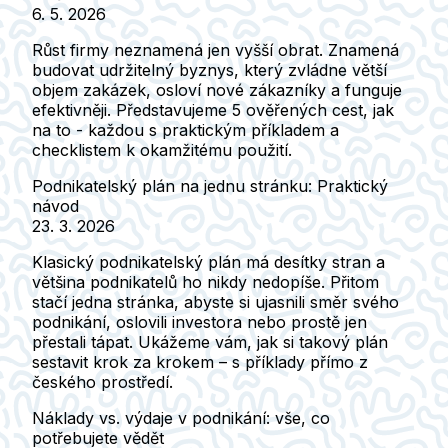
6. 5. 2026
Růst firmy neznamená jen vyšší obrat. Znamená
budovat udržitelný byznys, který zvládne větší
objem zakázek, osloví nové zákazníky a funguje
efektivněji. Představujeme 5 ověřených cest, jak
na to - každou s praktickým příkladem a
checklistem k okamžitému použití.
Podnikatelský plán na jednu stránku: Praktický
návod
23. 3. 2026
Klasický podnikatelský plán má desítky stran a
většina podnikatelů ho nikdy nedopíše. Přitom
stačí jedna stránka, abyste si ujasnili směr svého
podnikání, oslovili investora nebo prostě jen
přestali tápat. Ukážeme vám, jak si takový plán
sestavit krok za krokem – s příklady přímo z
českého prostředí.
Náklady vs. výdaje v podnikání: vše, co
potřebujete vědět