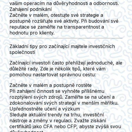
vašim operacím na důvěryhodnosti a odbornosti.
Zahájení podnikání
Začněte v malém, otestujte své strategie a
postupně rozšiřujte své aktivity. Při budování své
reputace se zaměřte na transparentnost a
hodnotu pro klienty.
Základní tipy pro začínající majitele investičních
společností
Začínající investoři často přehlížejí jednoduché, ale
důležité rady. Zde je několik tipů, které vám
pomohou nastartovat správnou cestu:
Začněte v malém a postupně rostěte
Při zahájení činnosti se vyhněte přílišnému
rozptýlení svých zdrojů. Zaměřte se na učení a
zdokonalování svých strategií v menším měřítku.
Upřednostněte učení a výzkum
Sledujte aktuální trendy na trhu, investiční
nástroje a změny v regulaci. Zvažte získání
certifikátů jako CFA nebo CFP, abyste zvýšili svou