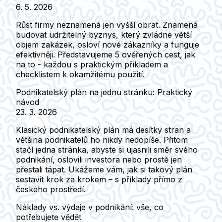
6. 5. 2026
Růst firmy neznamená jen vyšší obrat. Znamená
budovat udržitelný byznys, který zvládne větší
objem zakázek, osloví nové zákazníky a funguje
efektivněji. Představujeme 5 ověřených cest, jak
na to - každou s praktickým příkladem a
checklistem k okamžitému použití.
Podnikatelský plán na jednu stránku: Praktický
návod
23. 3. 2026
Klasický podnikatelský plán má desítky stran a
většina podnikatelů ho nikdy nedopíše. Přitom
stačí jedna stránka, abyste si ujasnili směr svého
podnikání, oslovili investora nebo prostě jen
přestali tápat. Ukážeme vám, jak si takový plán
sestavit krok za krokem – s příklady přímo z
českého prostředí.
Náklady vs. výdaje v podnikání: vše, co
potřebujete vědět