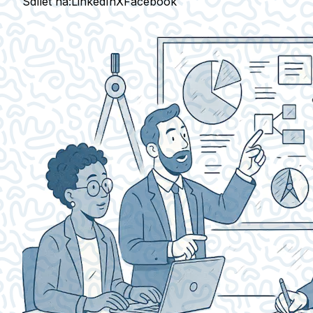
Sdílet na:
LinkedIn
X
Facebook