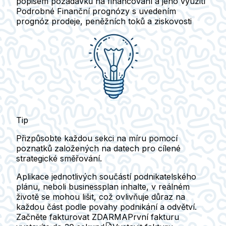
popisem požadavků na financování a jeho využití
Podrobné
Finanční prognózy
s uvedením
prognóz prodeje, peněžních toků a ziskovosti
Tip
Přizpůsobte každou sekci na míru pomocí
poznatků založených na datech pro cílené
strategické směřování.
Aplikace jednotlivých součástí podnikatelského
plánu, neboli businessplan inhalte, v reálném
životě se mohou lišit, což ovlivňuje důraz na
každou část podle povahy podnikání a odvětví.
Začněte fakturovat ZDARMA
První fakturu