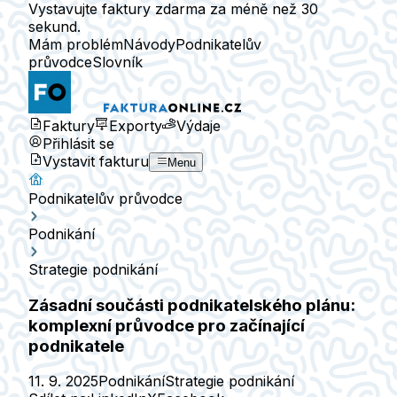
Vystavujte faktury zdarma za méně než 30
sekund.
Mám problém
Návody
Podnikatelův
průvodce
Slovník
Faktury
Exporty
Výdaje
Přihlásit se
Vystavit fakturu
Menu
Podnikatelův průvodce
Podnikání
Strategie podnikání
Zásadní součásti podnikatelského plánu:
komplexní průvodce pro začínající
podnikatele
11. 9. 2025
Podnikání
Strategie podnikání