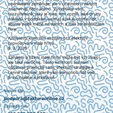
podnikatelů zaměňuje, ale v účetnictví i daních
znamenají něco jiného. Vysvětlíme vám
srozumitelně, jaký je mezi nimi rozdíl, jaké druhy
nákladů v podnikání existují a jak je chytře řídit,
abyste platili méně na daních a měli zdravější cash
flow.
Kompletní kontrolní seznam pro efektivní
provozování malé firmy
9. 3. 2026
Zahájení a řízení malé firmy může být vzrušující,
ale také náročné. Tento kontrolní seznam
obsahuje praktické rady, efektivní strategie a
cenné nástroje, které vám pomohou řídit vaši
firmu hladce a efektivně.
Napište nám
podpora@fakturaonline.cz
Zavolejte nám