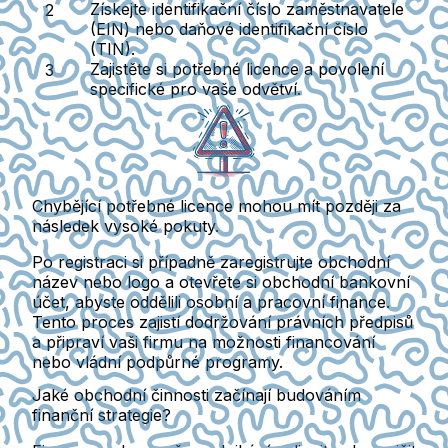
Získejte identifikační číslo zaměstnavatele
(EIN) nebo daňové identifikační číslo
(TIN).
Zajistěte si potřebné licence a povolení
specifické pro vaše odvětví.
Chybějící potřebné licence mohou mít později za
následek vysoké pokuty.
Po registraci si případně zaregistrujte obchodní
název nebo logo a otevřete si obchodní bankovní
účet, abyste oddělili osobní a pracovní finance.
Tento proces zajistí dodržování právních předpisů
a připraví vaši firmu na možnosti financování
nebo vládní podpůrné programy.
Jaké obchodní činnosti začínají budováním
finanční strategie?