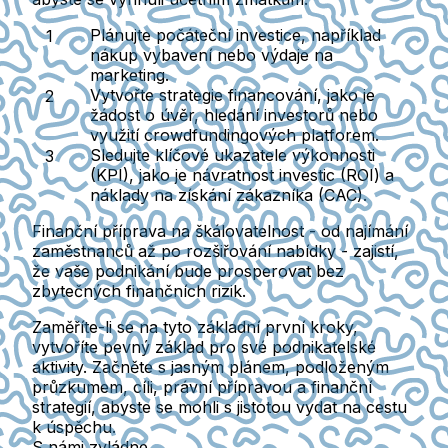
Plánujte počáteční investice, například
nákup vybavení nebo výdaje na
marketing.
Vytvořte strategie financování, jako je
žádost o úvěr, hledání investorů nebo
využití crowdfundingových platforem.
Sledujte klíčové ukazatele výkonnosti
(KPI), jako je návratnost investic (ROI) a
náklady na získání zákazníka (CAC).
Finanční příprava na škálovatelnost - od najímání
zaměstnanců až po rozšiřování nabídky - zajistí,
že vaše podnikání bude prosperovat bez
zbytečných finančních rizik.
Zaměříte-li se na tyto základní první kroky,
vytvoříte pevný základ pro své podnikatelské
aktivity. Začněte s jasným plánem, podloženým
průzkumem, cíli, právní přípravou a finanční
strategií, abyste se mohli s jistotou vydat na cestu
k úspěchu.
S námi zvládne