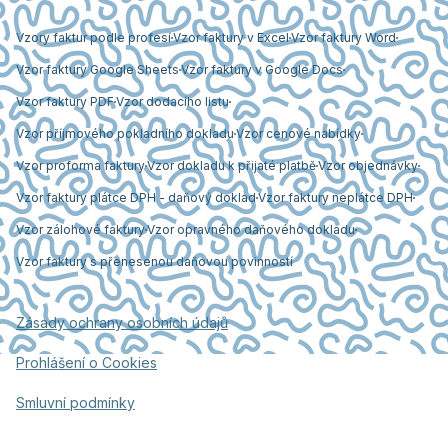
Vzory faktur podle profesí
Vzor faktury v Excel
Vzor faktury Word
Vzor faktury Google Sheets
Vzor faktury v Google Docs
Vzor faktury PDF
Vzor dodacího listu
Vzor příjmového pokladního dokladu
Vzor cenové nabídky
Vzor proforma faktury
Vzor dokladu k přijaté platbě
Vzor objednávky
Vzor faktury plátce DPH - daňový doklad
Vzor faktury neplátce DPH
Vzor zálohové faktury
Vzor opravného daňového dokladu
Vzor faktury s přenesenou daňovou povinností
Zásady ochrany osobních údajů
Prohlášení o Cookies
Smluvní podmínky