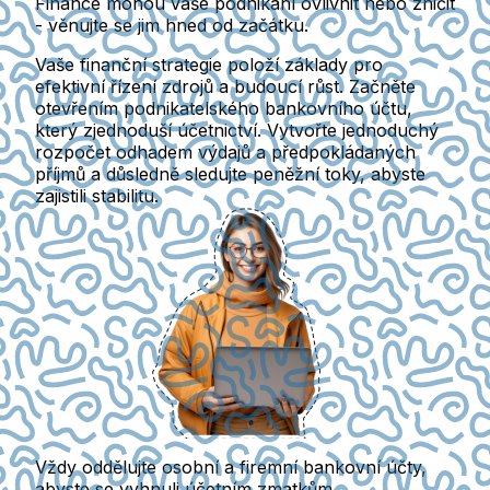
Finance mohou vaše podnikání ovlivnit nebo zničit
- věnujte se jim hned od začátku.
Vaše finanční strategie položí základy pro
efektivní řízení zdrojů a budoucí růst. Začněte
otevřením podnikatelského bankovního účtu,
který zjednoduší účetnictví. Vytvořte jednoduchý
rozpočet odhadem výdajů a předpokládaných
příjmů a důsledně sledujte peněžní toky, abyste
zajistili stabilitu.
Vždy oddělujte osobní a firemní bankovní účty,
abyste se vyhnuli účetním zmatkům.