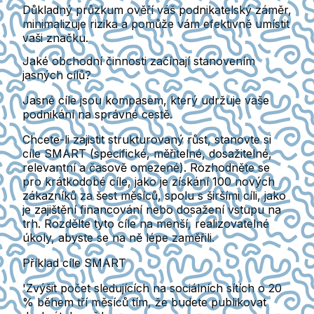
Důkladný průzkum ověří váš podnikatelský záměr,
minimalizuje rizika a pomůže vám efektivně umístit
vaši značku.
Jaké obchodní činnosti začínají stanovením
jasných cílů?
Jasné cíle jsou kompasem, který udržuje vaše
podnikání na správné cestě.
Chcete-li zajistit strukturovaný růst, stanovte si
cíle SMART (specifické, měřitelné, dosažitelné,
relevantní a časově omezené). Rozhodněte se
pro krátkodobé cíle, jako je získání 100 nových
zákazníků za šest měsíců, spolu s širšími cíli, jako
je zajištění financování nebo dosažení vstupu na
trh. Rozdělte tyto cíle na menší, realizovatelné
úkoly, abyste se na ně lépe zaměřili.
Příklad cíle SMART
'Zvýšit počet sledujících na sociálních sítích o 20
% během tří měsíců tím, že budete publikovat