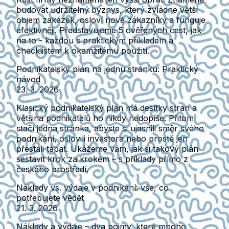
budovat udržitelný byznys, který zvládne větší
objem zakázek, osloví nové zákazníky a funguje
efektivněji. Představujeme 5 ověřených cest, jak
na to - každou s praktickým příkladem a
checklistem k okamžitému použití.
Podnikatelský plán na jednu stránku: Praktický
návod
23. 3. 2026
Klasický podnikatelský plán má desítky stran a
většina podnikatelů ho nikdy nedopíše. Přitom
stačí jedna stránka, abyste si ujasnili směr svého
podnikání, oslovili investora nebo prostě jen
přestali tápat. Ukážeme vám, jak si takový plán
sestavit krok za krokem – s příklady přímo z
českého prostředí.
Náklady vs. výdaje v podnikání: vše, co
potřebujete vědět
21. 3. 2026
Náklady a výdaje – dva pojmy, které mnoho