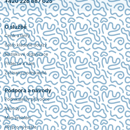
+420 228 887 025
O službě
Ceník a tarify
Často kladené dotazy
Neziskové organizace
Přidej se k nám
Začínající podnikatelé
Podpora a návody
Podnikatelův průvodce
Návody
Mám problém
API pro vývojáře