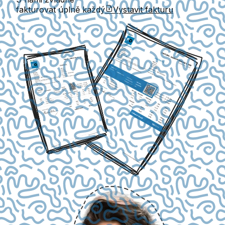
fakturovat úplně každý
Vystavit fakturu