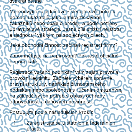
dvakrát denně.'
Měření výkonu je klíčové - sledujte svůj pokrok
pomocí ukazatelů, jako je míra získávání
zákazníků nebo údaje o prodeji, a podle potřeby
upravujte své strategie. Jasné cíle snižují nejistotu
a sjednocují váš tým na společných cílech.
Jaké obchodní činnosti začínají registrací firmy?
Zapomněli jste na papírování? Pak ještě oficiálně
nepodnikáte.
Registrace vašeho podnikání vám zajistí právní a
provozní legitimitu. Začněte výběrem správné
právní struktury, například živnostenského
podnikání nebo společnosti s ručením omezeným,
na základě svých potřeb v oblasti ochrany
odpovědnosti a daňových povinností.
Postupujte podle následujících kroků:
Zaregistrujte se u státních a federálních
úřadů.