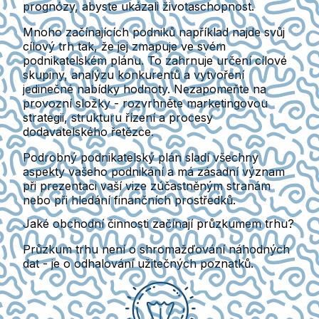
prognózy, abyste ukázali životaschopnost.
Mnoho začínajících podniků například najde svůj
cílový trh tak, že jej zmapuje ve svém
podnikatelském plánu. To zahrnuje určení cílové
skupiny, analýzu konkurentů a vytvoření
jedinečné nabídky hodnoty. Nezapomeňte na
provozní složky - rozvrhněte marketingovou
strategii, strukturu řízení a procesy
dodavatelského řetězce.
Podrobný podnikatelský plán sladí všechny
aspekty vašeho podnikání a má zásadní význam
při prezentaci vaší vize zúčastněným stranám
nebo při hledání finančních prostředků.
Jaké obchodní činnosti začínají průzkumem trhu?
Průzkum trhu není o shromažďování náhodných
dat - je o odhalování užitečných poznatků.