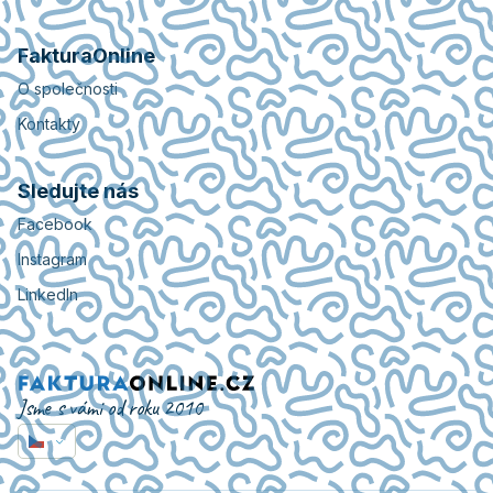
FakturaOnline
O společnosti
Kontakty
Sledujte nás
Facebook
Instagram
LinkedIn
Jsme s vámi od roku 2010