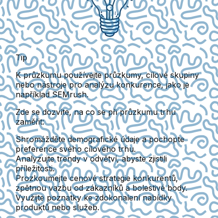
Tip
K průzkumu používejte průzkumy, cílové skupiny
nebo nástroje pro analýzu konkurence, jako je
například SEMrush.
Zde se dozvíte, na co se při průzkumu trhu
zaměřit:
Shromážděte demografické údaje a pochopte
preference svého cílového trhu.
Analyzujte trendy v odvětví, abyste zjistili
příležitosti.
Prozkoumejte cenové strategie konkurentů,
zpětnou vazbu od zákazníků a bolestivé body.
Využijte poznatky ke zdokonalení nabídky
produktů nebo služeb.