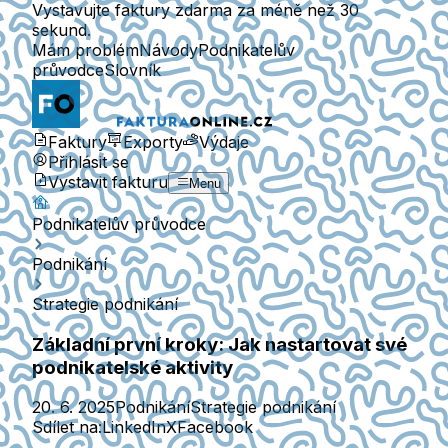
Vystavujte faktury zdarma za méně než 30
sekund.
Mám problém
Návody
Podnikatelův
průvodce
Slovník
Faktury
Exporty
Výdaje
Přihlásit se
Vystavit fakturu
Menu
Podnikatelův průvodce
Podnikání
Strategie podnikání
Základní první kroky: Jak nastartovat své
podnikatelské aktivity
20. 6. 2025
Podnikání
Strategie podnikání
Sdílet na:
LinkedIn
X
Facebook