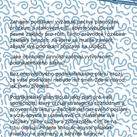
Zahájení podnikání vyžaduje pečlivé plánování,
průzkum a stanovení cílů, abyste vybudovali
pevné základy pro růst. Tento průvodce rozebírá
základní činnosti, na které se musíte zaměřit,
abyste své podnikání připravili na úspěch.
Jaké obchodní činnosti začínají vytvořením
podnikatelského plánu?
Bez přesvědčivého podnikatelského plánu hrozí,
že vaše podnikání nebude mít směr. Zde je návod,
jak tomu předejít:
Podnikatelský plán slouží jako plán pro vaši
společnost, který určuje strategická rozhodnutí a
provozní strukturu. Začněte definicí svého poslání
a vize, abyste si ujasnili svůj cíl. Nastíněte své
výrobky nebo služby a zdůrazněte, čím se na
trhu odlišují. Přidejte shrnutí, abyste přilákali
investory a partnery, a zahrňte finanční