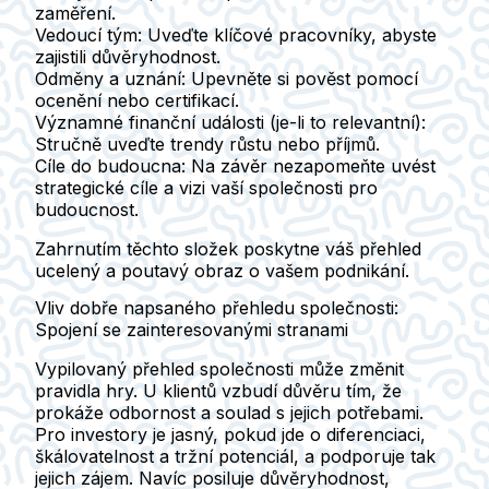
zaměření.
Vedoucí tým:
Uveďte klíčové pracovníky, abyste
zajistili důvěryhodnost.
Odměny a uznání:
Upevněte si pověst pomocí
ocenění nebo certifikací.
Významné finanční události (je-li to relevantní):
Stručně uveďte trendy růstu nebo příjmů.
Cíle do budoucna:
Na závěr nezapomeňte uvést
strategické cíle a vizi vaší společnosti pro
budoucnost.
Zahrnutím těchto složek poskytne váš přehled
ucelený a poutavý obraz o vašem podnikání.
Vliv dobře napsaného přehledu společnosti:
Spojení se zainteresovanými stranami
Vypilovaný přehled společnosti může změnit
pravidla hry. U klientů vzbudí důvěru tím, že
prokáže odbornost a soulad s jejich potřebami.
Pro investory je jasný, pokud jde o diferenciaci,
škálovatelnost a tržní potenciál, a podporuje tak
jejich zájem. Navíc posiluje důvěryhodnost,