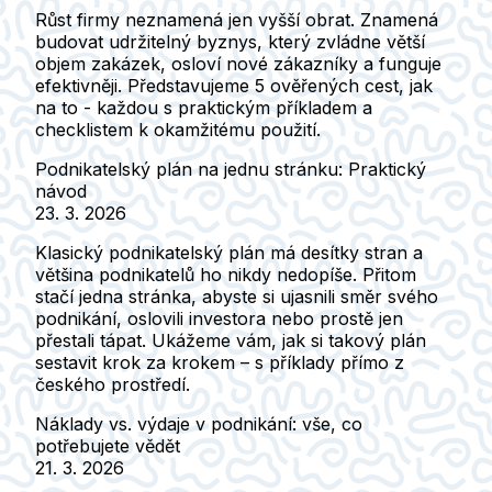
Růst firmy neznamená jen vyšší obrat. Znamená
budovat udržitelný byznys, který zvládne větší
objem zakázek, osloví nové zákazníky a funguje
efektivněji. Představujeme 5 ověřených cest, jak
na to - každou s praktickým příkladem a
checklistem k okamžitému použití.
Podnikatelský plán na jednu stránku: Praktický
návod
23. 3. 2026
Klasický podnikatelský plán má desítky stran a
většina podnikatelů ho nikdy nedopíše. Přitom
stačí jedna stránka, abyste si ujasnili směr svého
podnikání, oslovili investora nebo prostě jen
přestali tápat. Ukážeme vám, jak si takový plán
sestavit krok za krokem – s příklady přímo z
českého prostředí.
Náklady vs. výdaje v podnikání: vše, co
potřebujete vědět
21. 3. 2026