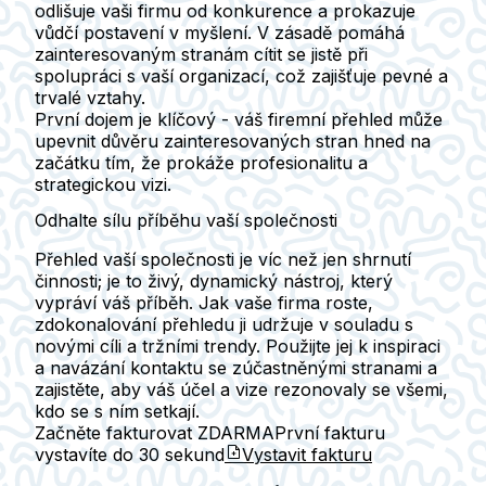
odlišuje vaši firmu od konkurence a prokazuje
vůdčí postavení v myšlení. V zásadě pomáhá
zainteresovaným stranám cítit se jistě při
spolupráci s vaší organizací, což zajišťuje pevné a
trvalé vztahy.
První dojem je klíčový - váš firemní přehled může
upevnit důvěru zainteresovaných stran hned na
začátku tím, že prokáže profesionalitu a
strategickou vizi.
Odhalte sílu příběhu vaší společnosti
Přehled vaší společnosti je víc než jen shrnutí
činnosti; je to živý, dynamický nástroj, který
vypráví váš příběh. Jak vaše firma roste,
zdokonalování přehledu ji udržuje v souladu s
novými cíli a tržními trendy. Použijte jej k inspiraci
a navázání kontaktu se zúčastněnými stranami a
zajistěte, aby váš účel a vize rezonovaly se všemi,
kdo se s ním setkají.
Začněte fakturovat ZDARMA
První fakturu
vystavíte do
30 sekund
Vystavit fakturu