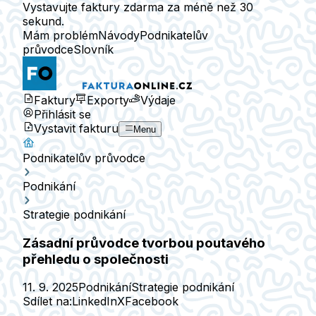
Vystavujte faktury zdarma za méně než 30
sekund.
Mám problém
Návody
Podnikatelův
průvodce
Slovník
Faktury
Exporty
Výdaje
Přihlásit se
Vystavit fakturu
Menu
Podnikatelův průvodce
Podnikání
Strategie podnikání
Zásadní průvodce tvorbou poutavého
přehledu o společnosti
11. 9. 2025
Podnikání
Strategie podnikání
Sdílet na:
LinkedIn
X
Facebook