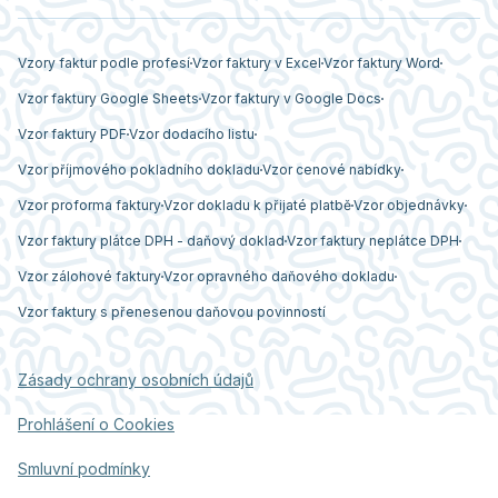
Vzory faktur podle profesí
Vzor faktury v Excel
Vzor faktury Word
Vzor faktury Google Sheets
Vzor faktury v Google Docs
Vzor faktury PDF
Vzor dodacího listu
Vzor příjmového pokladního dokladu
Vzor cenové nabídky
Vzor proforma faktury
Vzor dokladu k přijaté platbě
Vzor objednávky
Vzor faktury plátce DPH - daňový doklad
Vzor faktury neplátce DPH
Vzor zálohové faktury
Vzor opravného daňového dokladu
Vzor faktury s přenesenou daňovou povinností
Zásady ochrany osobních údajů
Prohlášení o Cookies
Smluvní podmínky