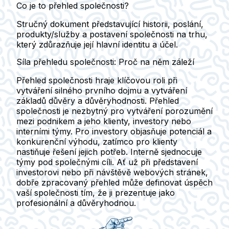
Co je to přehled společnosti?
Stručný dokument představující historii, poslání,
produkty/služby a postavení společnosti na trhu,
který zdůrazňuje její hlavní identitu a účel.
Síla přehledu společnosti: Proč na něm záleží
Přehled společnosti hraje klíčovou roli při
vytváření silného prvního dojmu a vytváření
základů důvěry a důvěryhodnosti. Přehled
společnosti je nezbytný pro vytváření porozumění
mezi podnikem a jeho klienty, investory nebo
interními týmy. Pro investory objasňuje potenciál a
konkurenční výhodu, zatímco pro klienty
nastiňuje řešení jejich potřeb. Interně sjednocuje
týmy pod společnými cíli. Ať už při představení
investorovi nebo při návštěvě webových stránek,
dobře zpracovaný přehled může definovat úspěch
vaší společnosti tím, že ji prezentuje jako
profesionální a důvěryhodnou.