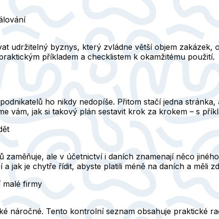
álování
 udržitelný byznys, který zvládne větší objem zakázek, os
praktickým příkladem a checklistem k okamžitému použití.
podnikatelů ho nikdy nedopíše. Přitom stačí jedna stránka, 
eme vám, jak si takový plán sestavit krok za krokem – s pří
dět
 zaměňuje, ale v účetnictví i daních znamenají něco jiného
 a jak je chytře řídit, abyste platili méně na daních a měli z
 malé firmy
také náročné. Tento kontrolní seznam obsahuje praktické rady