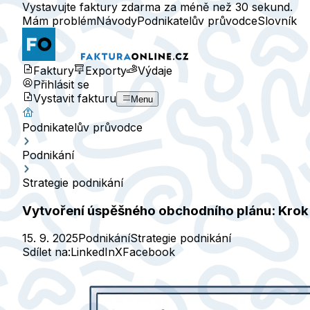
Vystavujte faktury zdarma za méně než 30 sekund.
Mám problém
Návody
Podnikatelův průvodce
Slovník
Faktury
Exporty
Výdaje
Přihlásit se
Vystavit fakturu
Menu
Podnikatelův průvodce
Podnikání
Strategie podnikání
Vytvoření úspěšného obchodního plánu: Kro
15. 9. 2025
Podnikání
Strategie podnikání
Sdílet na:
LinkedIn
X
Facebook