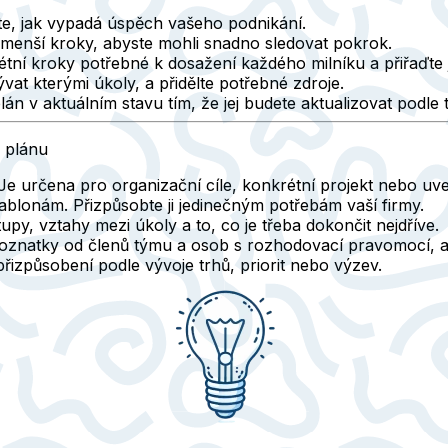
e, jak vypadá úspěch vašeho podnikání.
a menší kroky, abyste mohli snadno sledovat pokrok.
tní kroky potřebné k dosažení každého milníku a přiřaďte 
t kterými úkoly, a přidělte potřebné zdroje.
án v aktuálním stavu tím, že jej budete aktualizovat podle
 plánu
 Je určena pro organizační cíle, konkrétní projekt nebo uv
lonám. Přizpůsobte ji jedinečným potřebám vaší firmy.
py, vztahy mezi úkoly a to, co je třeba dokončit nejdříve.
natky od členů týmu a osob s rozhodovací pravomocí, abys
izpůsobení podle vývoje trhů, priorit nebo výzev.