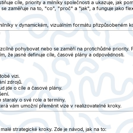
astiňuje cíle, priority a milníky společnosti a ukazuje, jak
e zaměřuje na to, "co", "proč" a "jak", a funguje jako fle
čové milníky v dynamickém, vizuálním formátu přizpůsobeném
cílně pohybovat nebo se zaměří na protichůdné priority. Pl
ím, že jasně definuje cíle, časové plány a odpovědnosti.
obé vizi.
ání zdrojů.
d jde o cíle a časové plány.
šení.
staraly o své role a termíny.
 která vám umožní přeměnit vize v realizovatelné kroky.
malé strategické kroky. Zde je návod, jak na to: