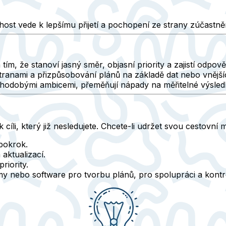
host vede k lepšímu přijetí a pochopení ze strany zúčastně
tím, že stanoví jasný směr, objasní priority a zajistí odpov
tranami a přizpůsobování plánů na základě dat nebo vnějš
uhodobými ambicemi, přeměňují nápady na měřitelné výsled
cíli, který již nesledujete. Chcete-li udržet svou cestovní 
 pokrok.
aktualizací.
riority.
ramy nebo software pro tvorbu plánů, pro spolupráci a kontr