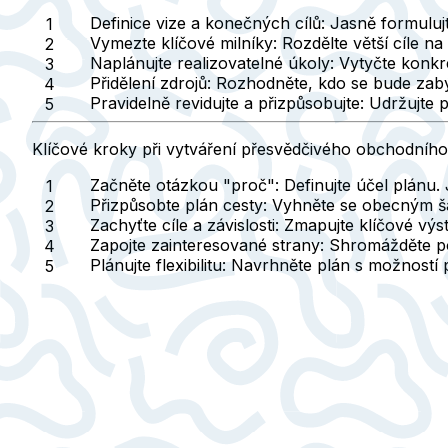
Definice vize a konečných cílů:
Jasně formulujt
Vymezte klíčové milníky:
Rozdělte větší cíle n
Naplánujte realizovatelné úkoly:
Vytyčte konkré
Přidělení zdrojů:
Rozhodněte, kdo se bude zabýva
Pravidelně revidujte a přizpůsobujte:
Udržujte pl
Klíčové kroky při vytváření přesvědčivého obchodního
Začněte otázkou "proč":
Definujte účel plánu.
Přizpůsobte plán cesty:
Vyhněte se obecným šab
Zachyťte cíle a závislosti:
Zmapujte klíčové výstu
Zapojte zainteresované strany:
Shromážděte poz
Plánujte flexibilitu:
Navrhněte plán s možností př