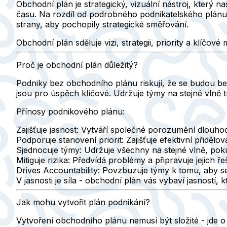
Obchodní plán je strategický, vizuální nástroj, který n
času. Na rozdíl od podrobného podnikatelského plánu s
strany, aby pochopily strategické směřování.
Obchodní plán sděluje vizi, strategii, priority a klí
Proč je obchodní plán důležitý?
Podniky bez obchodního plánu riskují, že se budou bez
jsou pro úspěch klíčové. Udržuje týmy na stejné vlně t
Přínosy podnikového plánu:
Zajišťuje jasnost:
Vytváří společné porozumění dlouhod
Podporuje stanovení priorit:
Zajišťuje efektivní přidělov
Sjednocuje týmy:
Udržuje všechny na stejné vlně, poku
Mitiguje rizika:
Předvídá problémy a připravuje jejich ře
Drives Accountability:
Povzbuzuje týmy k tomu, aby se 
V jasnosti je síla - obchodní plán vás vybaví jasností,
Jak mohu vytvořit plán podnikání?
Vytvoření obchodního plánu nemusí být složité - jde o 