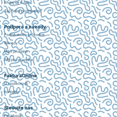
Přidej se k nám
Začínající podnikatelé
Podpora a návody
Podnikatelův průvodce
Návody
Mám problém
API pro vývojáře
FakturaOnline
O společnosti
Kontakty
Sledujte nás
Facebook