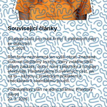
Související články
Strategie růstu pro malé firmy: 5 ověřených cest
ke škálování
6. 5. 2026
Růst firmy neznamená jen vyšší obrat. Znamená
budovat udržitelný byznys, který zvládne větší
objem zakázek, osloví nové zákazníky a funguje
efektivněji. Představujeme 5 ověřených cest, jak
na to - každou s praktickým příkladem a
checklistem k okamžitému použití.
Podnikatelský plán na jednu stránku: Praktický
návod
23. 3. 2026