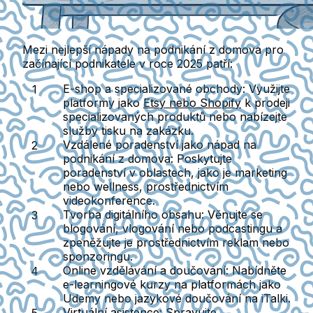
Mezi nejlepší nápady na podnikání z domova pro
začínající podnikatele v roce 2025 patří:
E-shop a specializované obchody
: Využijte
platformy jako
Etsy nebo Shopify
k prodeji
specializovaných produktů nebo nabízejte
služby tisku na zakázku.
Vzdálené poradenství jako nápad na
podnikání z domova
: Poskytujte
poradenství v oblastech, jako je marketing
nebo wellness, prostřednictvím
videokonference.
Tvorba digitálního obsahu
: Věnujte se
blogování, vlogování nebo podcastingu a
zpeněžujte je prostřednictvím reklam nebo
sponzoringu.
Online vzdělávání a doučování
: Nabídněte
e-learningové kurzy na platformách jako
Udemy nebo jazykové doučování na iTalki.
Virtuální asistence
: Spravujte