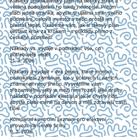
Klasický podnikatelský plán má desítky stran a
většina podnikatelů ho nikdy nedopíše. Přitom
stačí jedna stránka, abyste si ujasnili směr svého
podnikání, oslovili investora nebo prostě jen
přestali tápat. Ukážeme vám, jak si takový plán
sestavit krok za krokem – s příklady přímo z
českého prostředí.
Náklady vs. výdaje v podnikání: vše, co
potřebujete vědět
21. 3. 2026
Náklady a výdaje – dva pojmy, které mnoho
podnikatelů zaměňuje, ale v účetnictví i daních
znamenají něco jiného. Vysvětlíme vám
srozumitelně, jaký je mezi nimi rozdíl, jaké druhy
nákladů v podnikání existují a jak je chytře řídit,
abyste platili méně na daních a měli zdravější cash
flow.
Kompletní kontrolní seznam pro efektivní
provozování malé firmy
9. 3. 2026