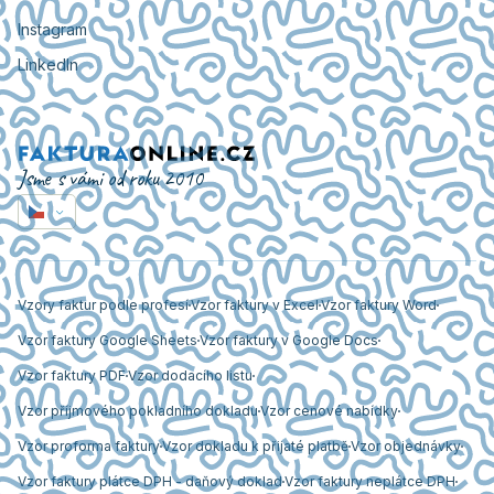
Instagram
LinkedIn
Jsme s vámi od roku 2010
Vzory faktur podle profesí
Vzor faktury v Excel
Vzor faktury Word
Vzor faktury Google Sheets
Vzor faktury v Google Docs
Vzor faktury PDF
Vzor dodacího listu
Vzor příjmového pokladního dokladu
Vzor cenové nabídky
Vzor proforma faktury
Vzor dokladu k přijaté platbě
Vzor objednávky
Vzor faktury plátce DPH - daňový doklad
Vzor faktury neplátce DPH