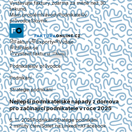
Vystavujte faktury zdarma za méně než 30
sekund.
Mám problém
Návody
Podnikatelův
průvodce
Slovník
Faktury
Exporty
Výdaje
Přihlásit se
Vystavit fakturu
Menu
Podnikatelův průvodce
Podnikání
Strategie podnikání
Nejlepší podnikatelské nápady z domova
pro začínající podnikatele v roce 2025
6. 11. 2025
Podnikání
Strategie podnikání
2 minuty čtení
Sdílet na:
LinkedIn
X
Facebook