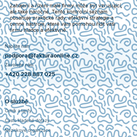
Zahájení a řízení malé firmy může být vzrušující,
ale také náročné. Tento kontrolní seznam
obsahuje praktické rady, efektivní strategie a
cenné nástroje, které vám pomohou řídit vaši
firmu hladce a efektivně.
Napište nám
podpora@fakturaonline.cz
Zavolejte nám
+420 228 887 025
O službě
Ceník a tarify
Často kladené dotazy
Neziskové organizace