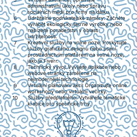
administrativní úkoly nebo správu
sociálních médií pro firmy na dálku.
Udržitelné podnikatelské záměry
: Začněte
vyrábět ekologicky šetrné výrobky nebo
nabízejte poradenství v oblasti
udržitelnosti.
Kreativní služby na volné noze
: Poskytujte
služby grafického designu nebo psaní
prostřednictvím platforem na volné noze,
jako je Fiverr.
Technický vývoj
: Vyvíjejte aplikace nebo
webové stránky zaměřené na
nejmodernější technologie.
Virtuální plánování akcí
: Organizujte online
workshopy nebo virtuální večírky.
Služby předplatného
: Vytvářejte tematické
krabice pro specifické trhy.