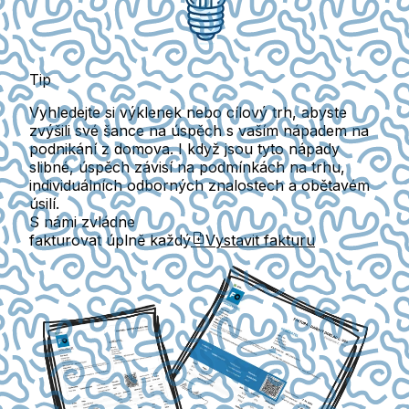
Tip
Vyhledejte si výklenek nebo cílový trh, abyste
zvýšili své šance na úspěch s vaším nápadem na
podnikání z domova. I když jsou tyto nápady
slibné, úspěch závisí na podmínkách na trhu,
individuálních odborných znalostech a obětavém
úsilí.
S námi zvládne
fakturovat úplně každý
Vystavit fakturu