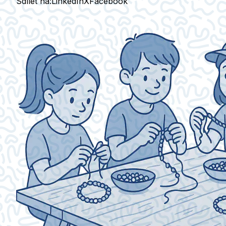
Sdílet na:
LinkedIn
X
Facebook