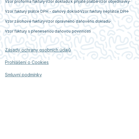
Vzor proforma faktury
Vzor dokladu k přijaté platbě
Vzor objednávky
Vzor faktury plátce DPH - daňový doklad
Vzor faktury neplátce DPH
Vzor zálohové faktury
Vzor opravného daňového dokladu
Vzor faktury s přenesenou daňovou povinností
Zásady ochrany osobních údajů
Prohlášení o Cookies
Smluvní podmínky