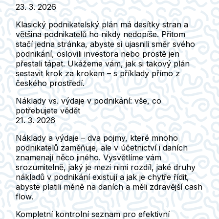
23. 3. 2026
Klasický podnikatelský plán má desítky stran a
většina podnikatelů ho nikdy nedopíše. Přitom
stačí jedna stránka, abyste si ujasnili směr svého
podnikání, oslovili investora nebo prostě jen
přestali tápat. Ukážeme vám, jak si takový plán
sestavit krok za krokem – s příklady přímo z
českého prostředí.
Náklady vs. výdaje v podnikání: vše, co
potřebujete vědět
21. 3. 2026
Náklady a výdaje – dva pojmy, které mnoho
podnikatelů zaměňuje, ale v účetnictví i daních
znamenají něco jiného. Vysvětlíme vám
srozumitelně, jaký je mezi nimi rozdíl, jaké druhy
nákladů v podnikání existují a jak je chytře řídit,
abyste platili méně na daních a měli zdravější cash
flow.
Kompletní kontrolní seznam pro efektivní