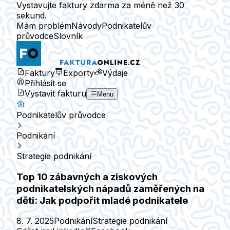
Vystavujte faktury zdarma za méně než 30
sekund.
Mám problém
Návody
Podnikatelův
průvodce
Slovník
Faktury
Exporty
Výdaje
Přihlásit se
Vystavit fakturu
Menu
Podnikatelův průvodce
Podnikání
Strategie podnikání
Top 10 zábavných a ziskových
podnikatelských nápadů zaměřených na
děti: Jak podpořit mladé podnikatele
8. 7. 2025
Podnikání
Strategie podnikání