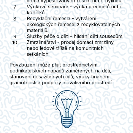
doma vypěstovaných rostlin nebo bylinek.
Výukové semináře
- výuka předmětů nebo
koníčků.
Recyklační řemesla
- vytváření
ekologických řemesel z recyklovatelných
materiálů.
Služby péče o děti
- hlídání dětí sousedům.
Zmrzlinářství
- prodej domácí zmrzliny
nebo ledové tříště na komunitních
setkáních.
Povzbuzení může přijít prostřednictvím
podnikatelských nápadů zaměřených na děti,
stanovení dosažitelných cílů, výuky finanční
gramotnosti a podpory inovativního prostředí.