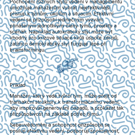
Pochopení různých stylů vedení v managementu
umožňuje manažerům vybrat nejefektivnější
přístup k týmům, úkolům a situacím. Efektivní
vedení se přizpůsobí jedinečným výzvám
přinášeným jednotlivými členy týmů, projekty a
scénáři. Například autokratický styl může být
vhodný pro krizové situace kvůli úspoře zdrojů,
zatímco demokratický styl funguje lépe při
brainstormingu.
Příklad
Manažer, který vede tvůrčí tým, může přejít od
transakční struktury k transformačnímu vedení,
aby inspiroval generování nápadů, a prokázat tak
přizpůsobivost na základě potřeb týmu.
Sebeuvědomění a schopnost přizpůsobit se
posilují efektivitu vedení, podporují spokojenost,