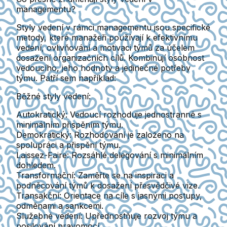
managementu?
Styly vedení v rámci managementu jsou specifické
metody, které manažeři používají k efektivnímu
vedení, ovlivňování a motivaci týmů za účelem
dosažení organizačních cílů. Kombinují osobnost
vedoucího, jeho hodnoty a jedinečné potřeby
týmu. Patří sem například:
Běžné styly vedení:
Autokratický
: Vedoucí rozhoduje jednostranně s
minimálním přispěním týmu.
Demokratický
: Rozhodování je založeno na
spolupráci a přispění týmu.
Laissez-Faire
: Rozsáhlé delegování s minimálním
dohledem.
Transformační
: Zaměřte se na inspiraci a
podněcování týmů k dosažení přesvědčivé vize.
Transakční
: Orientace na cíle s jasnými postupy,
odměnami a sankcemi.
Služebné vedení
: Upřednostňuje rozvoj týmu a
posilování pravomocí.