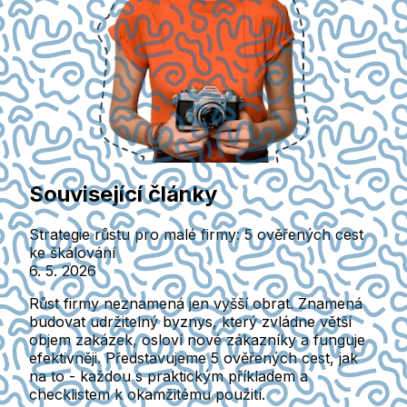
Související články
Strategie růstu pro malé firmy: 5 ověřených cest
ke škálování
6. 5. 2026
Růst firmy neznamená jen vyšší obrat. Znamená
budovat udržitelný byznys, který zvládne větší
objem zakázek, osloví nové zákazníky a funguje
efektivněji. Představujeme 5 ověřených cest, jak
na to - každou s praktickým příkladem a
checklistem k okamžitému použití.