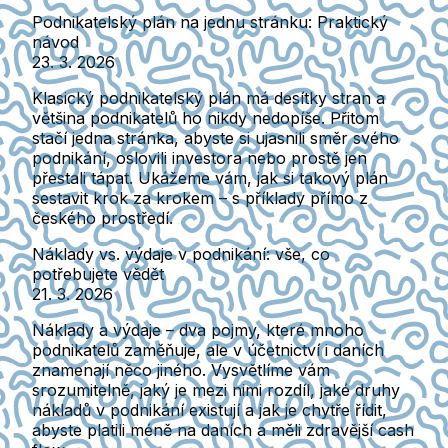
Podnikatelský plán na jednu stránku: Praktický
návod
23. 3. 2026
Klasický podnikatelský plán má desítky stran a
většina podnikatelů ho nikdy nedopíše. Přitom
stačí jedna stránka, abyste si ujasnili směr svého
podnikání, oslovili investora nebo prostě jen
přestali tápat. Ukážeme vám, jak si takový plán
sestavit krok za krokem – s příklady přímo z
českého prostředí.
Náklady vs. výdaje v podnikání: vše, co
potřebujete vědět
21. 3. 2026
Náklady a výdaje – dva pojmy, které mnoho
podnikatelů zaměňuje, ale v účetnictví i daních
znamenají něco jiného. Vysvětlíme vám
srozumitelně, jaký je mezi nimi rozdíl, jaké druhy
nákladů v podnikání existují a jak je chytře řídit,
abyste platili méně na daních a měli zdravější cash