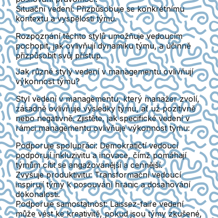
Situační vedení
: Přizpůsobuje se konkrétnímu
kontextu a vyspělosti týmu.
Rozpoznání těchto stylů umožňuje vedoucím
pochopit, jak ovlivňují dynamiku týmu, a účinně
přizpůsobit svůj přístup.
Jak různé styly vedení v managementu ovlivňují
výkonnost týmu?
Styl vedení v managementu, který manažer zvolí,
zásadně ovlivňuje výsledky týmu, ať už pozitivně
nebo negativně. Zjistěte, jak specifické vedení v
rámci managementu ovlivňuje výkonnost týmu:
Podporuje spolupráci
: Demokratičtí vedoucí
podporují inkluzivitu a inovace, čímž pomáhají
týmům cítit se angažovanější a cennější.
Zvyšuje produktivitu
: Transformační vedoucí
inspirují týmy k posouvání hranic a dosahování
dokonalosti.
Podporuje samostatnost
: Laissez-faire vedení
může vést ke kreativitě, pokud jsou týmy zkušené,