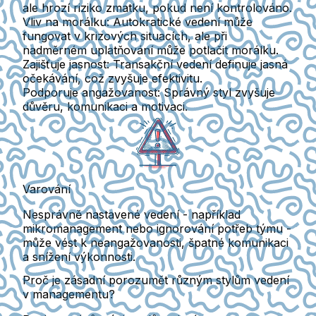
ale hrozí riziko zmatku, pokud není kontrolováno.
Vliv na morálku
: Autokratické vedení může
fungovat v krizových situacích, ale při
nadměrném uplatňování může potlačit morálku.
Zajišťuje jasnost
: Transakční vedení definuje jasná
očekávání, což zvyšuje efektivitu.
Podporuje angažovanost
: Správný styl zvyšuje
důvěru, komunikaci a motivaci.
Varování
Nesprávně nastavené vedení - například
mikromanagement nebo ignorování potřeb týmu -
může vést k neangažovanosti, špatné komunikaci
a snížení výkonnosti.
Proč je zásadní porozumět různým stylům vedení
v managementu?