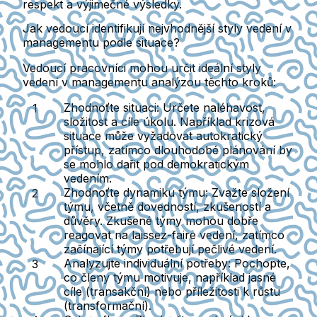
respekt a výjimečné výsledky.
Jak vedoucí identifikují nejvhodnější styly vedení v
managementu podle situace?
Vedoucí pracovníci mohou určit ideální styly
vedení v managementu analýzou těchto kroků:
Zhodnoťte situaci
: Určete naléhavost,
složitost a cíle úkolu. Například krizová
situace může vyžadovat autokratický
přístup, zatímco dlouhodobé plánování by
se mohlo dařit pod demokratickým
vedením.
Zhodnoťte dynamiku týmu
: Zvažte složení
týmu, včetně dovedností, zkušeností a
důvěry. Zkušené týmy mohou dobře
reagovat na laissez-faire vedení, zatímco
začínající týmy potřebují pečlivé vedení.
Analyzujte individuální potřeby
: Pochopte,
co členy týmu motivuje, například jasné
cíle (transakční) nebo příležitosti k růstu
(transformační).