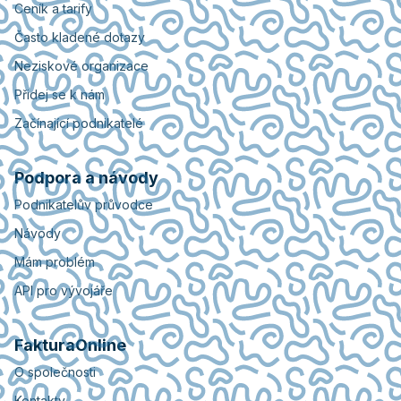
Ceník a tarify
Často kladené dotazy
Neziskové organizace
Přidej se k nám
Začínající podnikatelé
Podpora a návody
Podnikatelův průvodce
Návody
Mám problém
API pro vývojáře
FakturaOnline
O společnosti
Kontakty