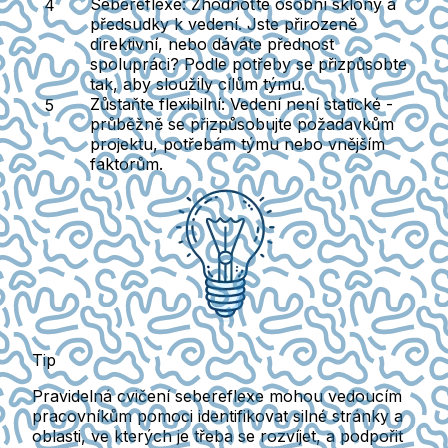
Sebereflexe
: Zhodnoťte osobní sklony a
předsudky k vedení. Jste přirozeně
direktivní, nebo dáváte přednost
spolupráci? Podle potřeby se přizpůsobte
tak, aby sloužily cílům týmu.
Zůstaňte flexibilní
: Vedení není statické -
průběžně se přizpůsobujte požadavkům
projektu, potřebám týmu nebo vnějším
faktorům.
Tip
Pravidelná cvičení sebereflexe mohou vedoucím
pracovníkům pomoci identifikovat silné stránky a
oblasti, ve kterých je třeba se rozvíjet, a podpořit