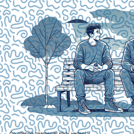
Co přesně znamenají styly vedení v