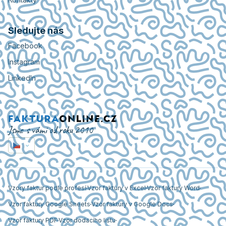
Sledujte nás
Facebook
Instagram
LinkedIn
Jsme s vámi od roku 2010
Vzory faktur podle profesí
Vzor faktury v Excel
Vzor faktury Word
Vzor faktury Google Sheets
Vzor faktury v Google Docs
Vzor faktury PDF
Vzor dodacího listu