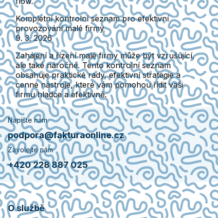
flow.
Kompletní kontrolní seznam pro efektivní
provozování malé firmy
9. 3. 2026
Zahájení a řízení malé firmy může být vzrušující,
ale také náročné. Tento kontrolní seznam
obsahuje praktické rady, efektivní strategie a
cenné nástroje, které vám pomohou řídit vaši
firmu hladce a efektivně.
Napište nám
podpora@fakturaonline.cz
Zavolejte nám
+420 228 887 025
O službě