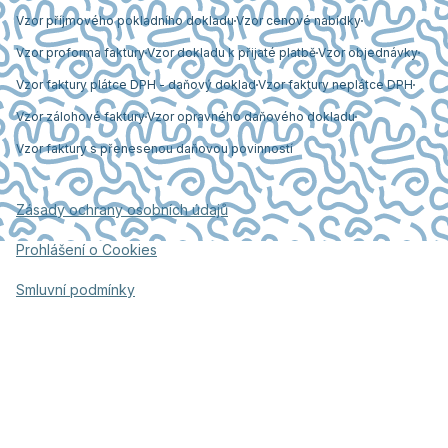
Vzor příjmového pokladního dokladu
Vzor cenové nabídky
Vzor proforma faktury
Vzor dokladu k přijaté platbě
Vzor objednávky
Vzor faktury plátce DPH - daňový doklad
Vzor faktury neplátce DPH
Vzor zálohové faktury
Vzor opravného daňového dokladu
Vzor faktury s přenesenou daňovou povinností
Zásady ochrany osobních údajů
Prohlášení o Cookies
Smluvní podmínky