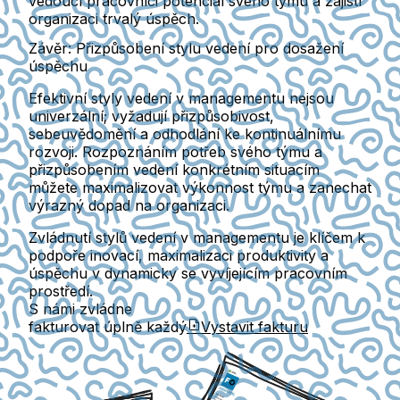
vedoucí pracovníci potenciál svého týmu a zajistí
organizaci trvalý úspěch.
Závěr: Přizpůsobení stylu vedení pro dosažení
úspěchu
Efektivní styly vedení v managementu nejsou
univerzální; vyžadují přizpůsobivost,
sebeuvědomění a odhodlání ke kontinuálnímu
rozvoji. Rozpoznáním potřeb svého týmu a
přizpůsobením vedení konkrétním situacím
můžete maximalizovat výkonnost týmu a zanechat
výrazný dopad na organizaci.
Zvládnutí stylů vedení v managementu je klíčem k
podpoře inovací, maximalizaci produktivity a
úspěchu v dynamicky se vyvíjejícím pracovním
prostředí.
S námi zvládne
fakturovat úplně každý
Vystavit fakturu