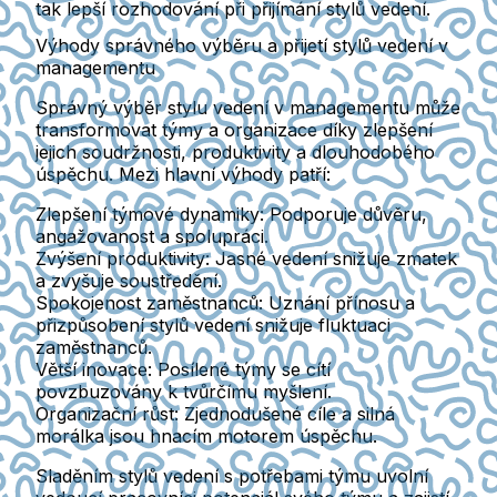
tak lepší rozhodování při přijímání stylů vedení.
Výhody správného výběru a přijetí stylů vedení v
managementu
Správný výběr stylu vedení v managementu může
transformovat týmy a organizace díky zlepšení
jejich soudržnosti, produktivity a dlouhodobého
úspěchu. Mezi hlavní výhody patří:
Zlepšení týmové dynamiky
: Podporuje důvěru,
angažovanost a spolupráci.
Zvýšení produktivity
: Jasné vedení snižuje zmatek
a zvyšuje soustředění.
Spokojenost zaměstnanců
: Uznání přínosu a
přizpůsobení stylů vedení snižuje fluktuaci
zaměstnanců.
Větší inovace
: Posílené týmy se cítí
povzbuzovány k tvůrčímu myšlení.
Organizační růst
: Zjednodušené cíle a silná
morálka jsou hnacím motorem úspěchu.
Sladěním stylů vedení s potřebami týmu uvolní