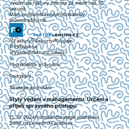
Vystavujte faktury zdarma za méně než 30
sekund.
Mám problém
Návody
Podnikatelův
průvodce
Slovník
Faktury
Exporty
Výdaje
Přihlásit se
Vystavit fakturu
Menu
Podnikatelův průvodce
Podnikání
Strategie podnikání
Styly vedení v managementu: Určení a
přijetí správného přístupu
21. 12. 2024
Podnikání
Strategie podnikání
Sdílet na:
LinkedIn
X
Facebook