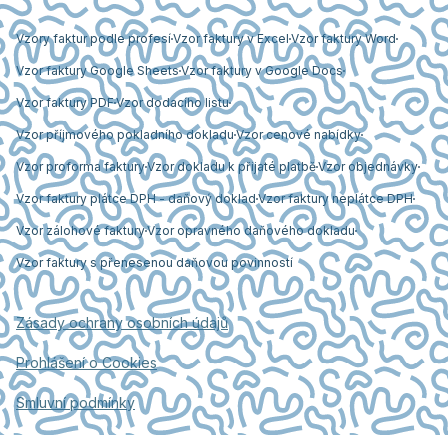
Vzory faktur podle profesí
Vzor faktury v Excel
Vzor faktury Word
Vzor faktury Google Sheets
Vzor faktury v Google Docs
Vzor faktury PDF
Vzor dodacího listu
Vzor příjmového pokladního dokladu
Vzor cenové nabídky
Vzor proforma faktury
Vzor dokladu k přijaté platbě
Vzor objednávky
Vzor faktury plátce DPH - daňový doklad
Vzor faktury neplátce DPH
Vzor zálohové faktury
Vzor opravného daňového dokladu
Vzor faktury s přenesenou daňovou povinností
Zásady ochrany osobních údajů
Prohlášení o Cookies
Smluvní podmínky