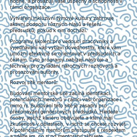
hodně, a prosazují vaše úspěchy a schopnosti v
rámci organizace.
Vytváření inkluzivní týmové kultury zahrnuje
aktivní podporu různých hlasů a řešení
předsudků, pokud k nim dochází.
Programy školení pro vedoucí pracovníky a
vyjednávání vás vybaví dovednostmi, které vám
umožní efektivně se orientovat v předsudcích a
čelit jim. Tyto programy nabízejí nástroje a
techniky pro zvládání náročných rozhovorů a
prosazování autority.
Rozvoj sítě mentorů:
Budování mentorské sítě začíná identifikací
potenciálních mentorů v rámci vaší organizace i
mimo ni. Budování této sítě je zásadní pro
překonávání genderových předsudků. Hledejte
osoby, jejichž kariéru obdivujete a které mají
zkušenosti v oblastech, v nichž se chcete rozvíjet.
K potenciálním mentorům přistupujte s respektem
a sdělte jim, co si od mentorství slibujete.