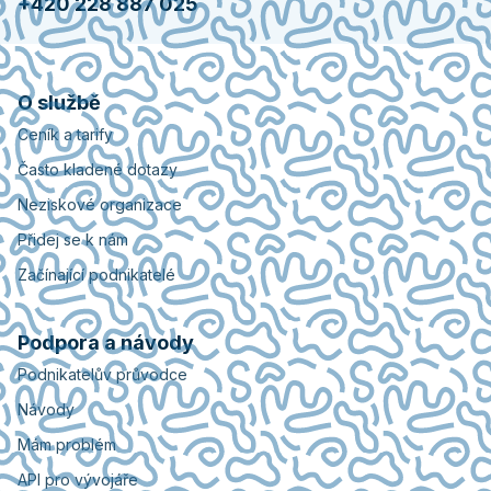
+420 228 887 025
O službě
Ceník a tarify
Často kladené dotazy
Neziskové organizace
Přidej se k nám
Začínající podnikatelé
Podpora a návody
Podnikatelův průvodce
Návody
Mám problém
API pro vývojáře