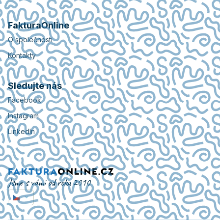
FakturaOnline
O společnosti
Kontakty
Sledujte nás
Facebook
Instagram
LinkedIn
Jsme s vámi od roku 2010