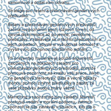
samomluvě a dodat vám odvahu.
Strategie pro řešení a překonávání genderových
předsudků:
Řešení a překonávání genderových předsudků
začíná rozpoznáním jejich různých forem, od
zjevné diskriminace až po jemné, nevědomé
předsudky. Vzdělávejte se o těchto předsudcích a
jejich dopadech, abyste si vybudovali odolnost a
zvýšili svou schopnost asertivního jednání.
Při prezentaci myšlenek je použití argumentů
založených na důkazech zásadní pro
překonávání genderových předsudků, protože
přesouvá pozornost na kvalitu vaší práce, nikoli
na genderové stereotypy. Data a věcné důkazy
mohou pomoci zmírnit předsudky a zajistit, že
vaše příspěvky budou brány vážně.
Mentoring a sponzoring jsou zásadní. Mentoři
poskytují vedení a morální podporu, zatímco
sponzoři se vás zastávají v situacích, kdy jde o