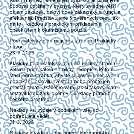
budovat udržitelný byznys, který zvládne větší
objem zakázek, osloví nové zákazníky a funguje
efektivněji. Představujeme 5 ověřených cest, jak
na to - každou s praktickým příkladem a
checklistem k okamžitému použití.
Podnikatelský plán na jednu stránku: Praktický
návod
23. 3. 2026
Klasický podnikatelský plán má desítky stran a
většina podnikatelů ho nikdy nedopíše. Přitom
stačí jedna stránka, abyste si ujasnili směr svého
podnikání, oslovili investora nebo prostě jen
přestali tápat. Ukážeme vám, jak si takový plán
sestavit krok za krokem – s příklady přímo z
českého prostředí.
Náklady vs. výdaje v podnikání: vše, co
potřebujete vědět
21. 3. 2026
Náklady a výdaje – dva pojmy, které mnoho