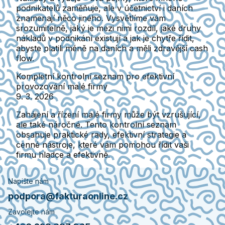
podnikatelů zaměňuje, ale v účetnictví i daních
znamenají něco jiného. Vysvětlíme vám
srozumitelně, jaký je mezi nimi rozdíl, jaké druhy
nákladů v podnikání existují a jak je chytře řídit,
abyste platili méně na daních a měli zdravější cash
flow.
Kompletní kontrolní seznam pro efektivní
provozování malé firmy
9. 3. 2026
Zahájení a řízení malé firmy může být vzrušující,
ale také náročné. Tento kontrolní seznam
obsahuje praktické rady, efektivní strategie a
cenné nástroje, které vám pomohou řídit vaši
firmu hladce a efektivně.
Napište nám
podpora@fakturaonline.cz
Zavolejte nám