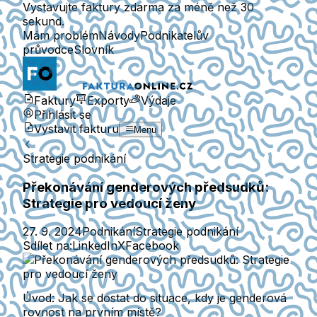
Vystavujte faktury zdarma za méně než 30
sekund.
Mám problém
Návody
Podnikatelův
průvodce
Slovník
Faktury
Exporty
Výdaje
Přihlásit se
Vystavit fakturu
Menu
Strategie podnikání
Překonávání genderových předsudků:
Strategie pro vedoucí ženy
27. 9. 2024
Podnikání
Strategie podnikání
Sdílet na:
LinkedIn
X
Facebook
Úvod: Jak se dostat do situace, kdy je genderová
rovnost na prvním místě?