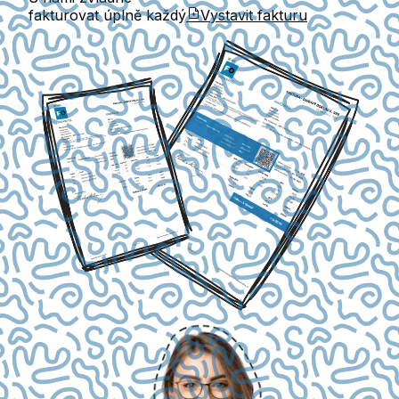
fakturovat úplně každý
Vystavit fakturu