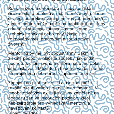
Rozšiřte svou mentorskou síť, abyste získali
širokou škálu pohledů a rad. To může být účinnou
strategií při překonávání genderových předsudků.
Jeden mentor může například nabídnout postřehy
o kariérní strategii, zatímco jiný poskytne
technické znalosti nebo rady týkající se
rovnováhy mezi pracovním a soukromým
životem.
Mentoring by měl být oboustranný. Jakmile
získáte podporu, hledejte způsoby, jak přidat
hodnotu k cílům svého mentora nebo mu oplatit
jeho laskavost. Může to být zpětná vazba, pomoc
při projektech nebo prosté, upřímné ocenění.
Zapojení do profesních sítí a asociací může
rozšířit okruh vašich potenciálních mentorů. V
mnoha odvětvích existují skupiny zaměřené na
podporu žen ve vedoucích pozicích, které
nabízejí zdroje pro vyhledávání mentorů a
navazování kontaktů.
S námi zvládne