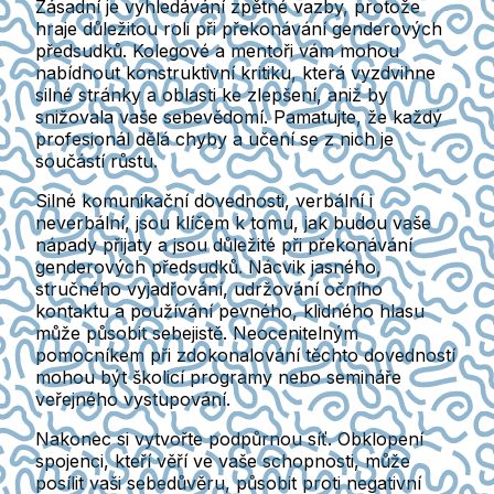
Zásadní je vyhledávání zpětné vazby, protože
hraje důležitou roli při překonávání genderových
předsudků. Kolegové a mentoři vám mohou
nabídnout konstruktivní kritiku, která vyzdvihne
silné stránky a oblasti ke zlepšení, aniž by
snižovala vaše sebevědomí. Pamatujte, že každý
profesionál dělá chyby a učení se z nich je
součástí růstu.
Silné komunikační dovednosti, verbální i
neverbální, jsou klíčem k tomu, jak budou vaše
nápady přijaty a jsou důležité při překonávání
genderových předsudků. Nácvik jasného,
stručného vyjadřování, udržování očního
kontaktu a používání pevného, klidného hlasu
může působit sebejistě. Neocenitelným
pomocníkem při zdokonalování těchto dovedností
mohou být školicí programy nebo semináře
veřejného vystupování.
Nakonec si vytvořte podpůrnou síť. Obklopení
spojenci, kteří věří ve vaše schopnosti, může
posílit vaši sebedůvěru, působit proti negativní