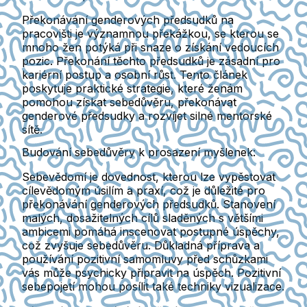
Překonávání genderových předsudků na
pracovišti je významnou překážkou, se kterou se
mnoho žen potýká při snaze o získání vedoucích
pozic. Překonání těchto předsudků je zásadní pro
kariérní postup a osobní růst. Tento článek
poskytuje praktické strategie, které ženám
pomohou získat sebedůvěru, překonávat
genderové předsudky a rozvíjet silné mentorské
sítě.
Budování sebedůvěry k prosazení myšlenek:
Sebevědomí je dovednost, kterou lze vypěstovat
cílevědomým úsilím a praxí, což je důležité pro
překonávání genderových předsudků. Stanovení
malých, dosažitelných cílů sladěných s většími
ambicemi pomáhá inscenovat postupné úspěchy,
což zvyšuje sebedůvěru. Důkladná příprava a
používání pozitivní samomluvy před schůzkami
vás může psychicky připravit na úspěch. Pozitivní
sebepojetí mohou posílit také techniky vizualizace.