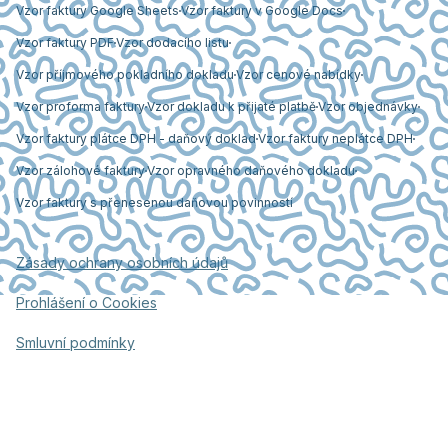
Vzor faktury Google Sheets
Vzor faktury v Google Docs
Vzor faktury PDF
Vzor dodacího listu
Vzor příjmového pokladního dokladu
Vzor cenové nabídky
Vzor proforma faktury
Vzor dokladu k přijaté platbě
Vzor objednávky
Vzor faktury plátce DPH - daňový doklad
Vzor faktury neplátce DPH
Vzor zálohové faktury
Vzor opravného daňového dokladu
Vzor faktury s přenesenou daňovou povinností
Zásady ochrany osobních údajů
Prohlášení o Cookies
Smluvní podmínky