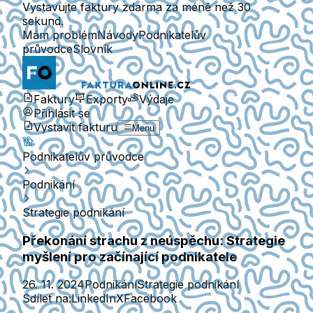
Vystavujte faktury zdarma za méně než 30
sekund.
Mám problém
Návody
Podnikatelův
průvodce
Slovník
Faktury
Exporty
Výdaje
Přihlásit se
Vystavit fakturu
Menu
Podnikatelův průvodce
Podnikání
Strategie podnikání
Překonání strachu z neúspěchu: Strategie
myšlení pro začínající podnikatele
26. 11. 2024
Podnikání
Strategie podnikání
Sdílet na:
LinkedIn
X
Facebook