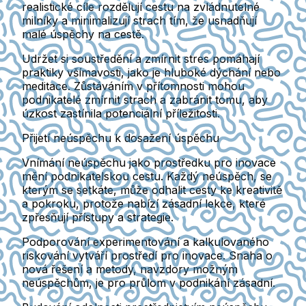
realistické cíle rozdělují cestu na zvládnutelné
milníky a minimalizují strach tím, že usnadňují
malé úspěchy na cestě.
Udržet si soustředění a zmírnit stres pomáhají
praktiky všímavosti, jako je hluboké dýchání nebo
meditace. Zůstáváním v přítomnosti mohou
podnikatelé zmírnit strach a zabránit tomu, aby
úzkost zastínila potenciální příležitosti.
Přijetí neúspěchu k dosažení úspěchu
Vnímání neúspěchu jako prostředku pro inovace
mění podnikatelskou cestu. Každý neúspěch, se
kterým se setkáte, může odhalit cesty ke kreativitě
a pokroku, protože nabízí zásadní lekce, které
zpřesňují přístupy a strategie.
Podporování experimentování a kalkulovaného
riskování vytváří prostředí pro inovace. Snaha o
nová řešení a metody, navzdory možným
neúspěchům, je pro průlom v podnikání zásadní.