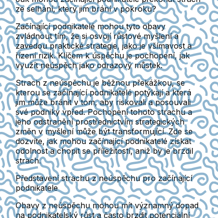
ze selhání, který jim brání v pokroku?
Začínající podnikatelé mohou tyto obavy
zvládnout tím, že si osvojí růstové myšlení a
zavedou praktické strategie, jako je všímavost a
řízení rizik. Klíčem k úspěchu je pochopení, jak
využít neúspěch jako odrazový můstek.
Strach z neúspěchu je běžnou překážkou, se
kterou se začínající podnikatelé potýkají a která
jim může bránit v tom, aby riskovali a posouvali
své podniky vpřed. Pochopení tohoto strachu a
jeho odstranění prostřednictvím strategických
změn v myšlení může být transformující. Zde se
dozvíte, jak mohou začínající podnikatelé získat
odolnost a chopit se příležitostí, aniž by je brzdil
strach.
Představení strachu z neúspěchu pro začínající
podnikatele
Obavy z neúspěchu mohou mít významný dopad
na podnikatelský růst a často brzdit potenciální