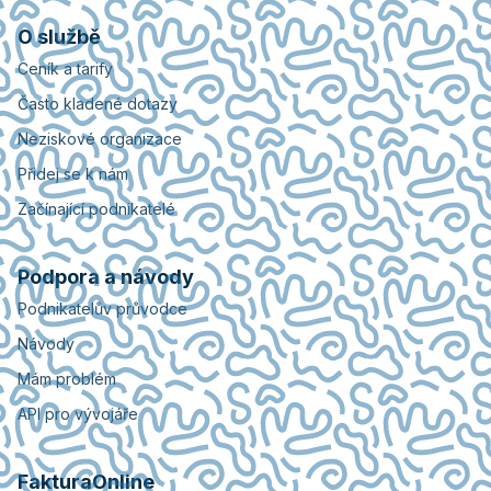
O službě
Ceník a tarify
Často kladené dotazy
Neziskové organizace
Přidej se k nám
Začínající podnikatelé
Podpora a návody
Podnikatelův průvodce
Návody
Mám problém
API pro vývojáře
FakturaOnline