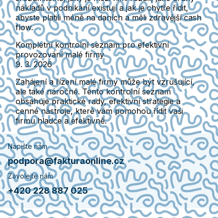
nákladů v podnikání existují a jak je chytře řídit,
abyste platili méně na daních a měli zdravější cash
flow.
Kompletní kontrolní seznam pro efektivní
provozování malé firmy
9. 3. 2026
Zahájení a řízení malé firmy může být vzrušující,
ale také náročné. Tento kontrolní seznam
obsahuje praktické rady, efektivní strategie a
cenné nástroje, které vám pomohou řídit vaši
firmu hladce a efektivně.
Napište nám
podpora@fakturaonline.cz
Zavolejte nám
+420 228 887 025