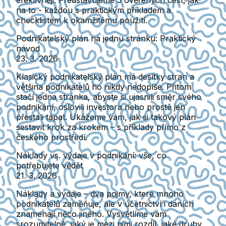
na to - každou s praktickým příkladem a
checklistem k okamžitému použití.
Podnikatelský plán na jednu stránku: Praktický
návod
23. 3. 2026
Klasický podnikatelský plán má desítky stran a
většina podnikatelů ho nikdy nedopíše. Přitom
stačí jedna stránka, abyste si ujasnili směr svého
podnikání, oslovili investora nebo prostě jen
přestali tápat. Ukážeme vám, jak si takový plán
sestavit krok za krokem – s příklady přímo z
českého prostředí.
Náklady vs. výdaje v podnikání: vše, co
potřebujete vědět
21. 3. 2026
Náklady a výdaje – dva pojmy, které mnoho
podnikatelů zaměňuje, ale v účetnictví i daních
znamenají něco jiného. Vysvětlíme vám
srozumitelně, jaký je mezi nimi rozdíl, jaké druhy