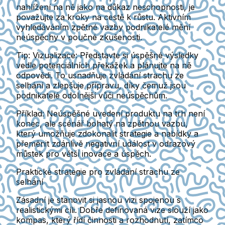
nahlížení na ně jako na důkaz neschopnosti, je
považujte za kroky na cestě k růstu. Aktivním
vyhledáváním zpětné vazby podnikatelé mění
neúspěchy v poučné zkušenosti.
Tip:
Vizualizace: Představte si úspěšné výsledky
vedle potenciálních překážek a plánujte na ně
odpovědi. To usnadňuje zvládání strachu ze
selhání a zlepšuje přípravu, díky čemuž jsou
podnikatelé odolnější vůči neúspěchům.
Příklad:
Neúspěšné uvedení produktu na trh není
konec, ale scénář bohatý na zpětnou vazbu,
který umožňuje zdokonalit strategie a nabídky a
přeměnit zdánlivě negativní událost v odrazový
můstek pro větší inovace a úspěch.
Praktické strategie pro zvládání strachu ze
selhání
Zásadní je stanovit si jasnou vizi spojenou s
realistickými cíli. Dobře definovaná vize slouží jako
kompas, který řídí činnosti a rozhodnutí, zatímco