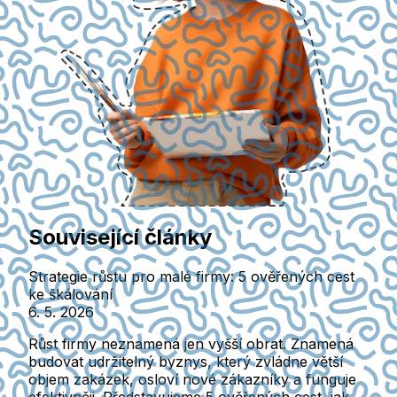
Související články
Strategie růstu pro malé firmy: 5 ověřených cest
ke škálování
6. 5. 2026
Růst firmy neznamená jen vyšší obrat. Znamená
budovat udržitelný byznys, který zvládne větší
objem zakázek, osloví nové zákazníky a funguje
efektivněji. Představujeme 5 ověřených cest, jak