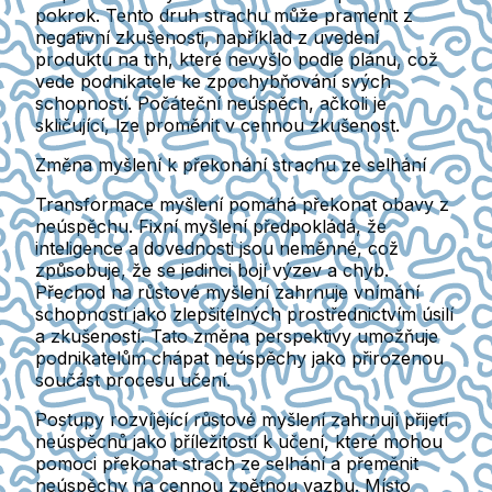
pokrok. Tento druh strachu může pramenit z
negativní zkušenosti, například z uvedení
produktu na trh, které nevyšlo podle plánu, což
vede podnikatele ke zpochybňování svých
schopností. Počáteční neúspěch, ačkoli je
skličující, lze proměnit v cennou zkušenost.
Změna myšlení k překonání strachu ze selhání
Transformace myšlení pomáhá překonat obavy z
neúspěchu. Fixní myšlení předpokládá, že
inteligence a dovednosti jsou neměnné, což
způsobuje, že se jedinci bojí výzev a chyb.
Přechod na růstové myšlení zahrnuje vnímání
schopností jako zlepšitelných prostřednictvím úsilí
a zkušeností. Tato změna perspektivy umožňuje
podnikatelům chápat neúspěchy jako přirozenou
součást procesu učení.
Postupy rozvíjející růstové myšlení zahrnují přijetí
neúspěchů jako příležitostí k učení, které mohou
pomoci překonat strach ze selhání a přeměnit
neúspěchy na cennou zpětnou vazbu. Místo