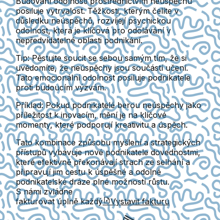
Budování odolnosti prostřednictvím neúspěchu
posiluje vytrvalost. Těžkosti, kterým čelíte v
důsledku neúspěchů, rozvíjejí psychickou
odolnost, která je klíčová pro odolávání v
nepředvídatelné oblasti podnikání.
Tip:
Pěstujte soucit se sebou samým tím, že si
uvědomíte, že neúspěchy jsou součástí učení.
Tato emocionální odolnost posiluje podnikatele
proti budoucím výzvám.
Příklad:
Pokud podnikatelé berou neúspěchy jako
příležitost k inovacím, mění je na klíčové
momenty, které podporují kreativitu a úspěch.
Tato kombinace způsobu myšlení a strategických
přístupů vybavuje nové podnikatele dovednostmi,
které efektivně překonávají strach ze selhání a
připravují jim cestu k úspěšné a odolné
podnikatelské dráze plné možností růstu.
S námi zvládne
fakturovat úplně každý
Vystavit fakturu