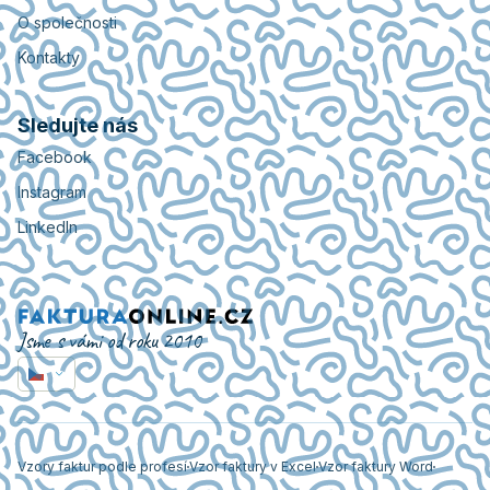
O společnosti
Kontakty
Sledujte nás
Facebook
Instagram
LinkedIn
Jsme s vámi od roku 2010
Vzory faktur podle profesí
Vzor faktury v Excel
Vzor faktury Word