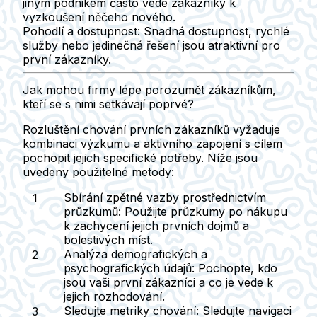
jiným podnikem často vede zákazníky k
vyzkoušení něčeho nového.
Pohodlí a dostupnost
: Snadná dostupnost, rychlé
služby nebo jedinečná řešení jsou atraktivní pro
první zákazníky.
Jak mohou firmy lépe porozumět zákazníkům,
kteří se s nimi setkávají poprvé?
Rozluštění chování prvních zákazníků vyžaduje
kombinaci výzkumu a aktivního zapojení s cílem
pochopit jejich specifické potřeby. Níže jsou
uvedeny použitelné metody:
Sbírání zpětné vazby prostřednictvím
průzkumů
: Použijte průzkumy po nákupu
k zachycení jejich prvních dojmů a
bolestivých míst.
Analýza demografických a
psychografických údajů
: Pochopte, kdo
jsou vaši první zákazníci a co je vede k
jejich rozhodování.
Sledujte metriky chování
: Sledujte navigaci