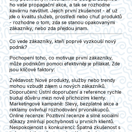
ho vaše propagační akce, a tak se rozhodne
kavárnu navštívit. Jejich první zkušenost - ať už
jde o kvalitu služeb, prostředí nebo chuť produktů
- rozhodne o tom, zda se stanou opakovanými
zákazníky, nebo zda přejdou jinam.
Co vede zákazníky, kteří poprvé vyzkouší nový
podnik?
Pochopení toho, co motivuje první zákazníky,
může podnikům pomoci efektivněji je přilákat. Zde
jsou klíčové faktory:
Zvědavost
: Nové produkty, služby nebo trendy
mohou vzbudit zájem u nových zákazníků.
Doporučení
: Ústní doporučení a reference rychle
budují důvěru mezi nově příchozími klienty.
Marketingové kampaně
: Slevy, bezplatné akce a
reklamy ovlivňují rozhodování prvonákupců.
Online recenze
: Pozitivní recenze a silné sociální
důkazy zmírňují pochybnosti u prvních klientů.
Nespokojenost s konkurencí
: Špatná zkušenost s