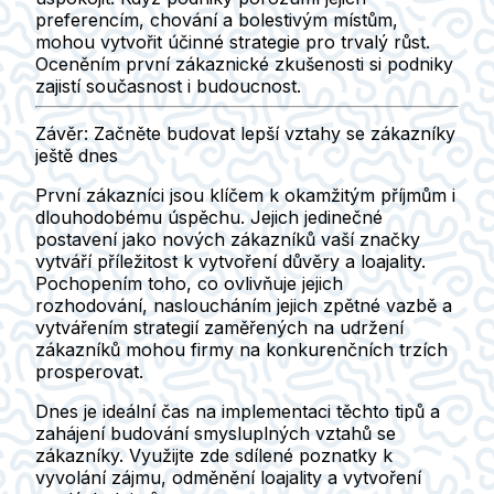
preferencím, chování a bolestivým místům,
mohou vytvořit účinné strategie pro trvalý růst.
Oceněním první zákaznické zkušenosti si podniky
zajistí současnost i budoucnost.
Závěr: Začněte budovat lepší vztahy se zákazníky
ještě dnes
První zákazníci jsou klíčem k okamžitým příjmům i
dlouhodobému úspěchu. Jejich jedinečné
postavení jako nových zákazníků vaší značky
vytváří příležitost k vytvoření důvěry a loajality.
Pochopením toho, co ovlivňuje jejich
rozhodování, nasloucháním jejich zpětné vazbě a
vytvářením strategií zaměřených na udržení
zákazníků mohou firmy na konkurenčních trzích
prosperovat.
Dnes je ideální čas na implementaci těchto tipů a
zahájení budování smysluplných vztahů se
zákazníky. Využijte zde sdílené poznatky k
vyvolání zájmu, odměnění loajality a vytvoření