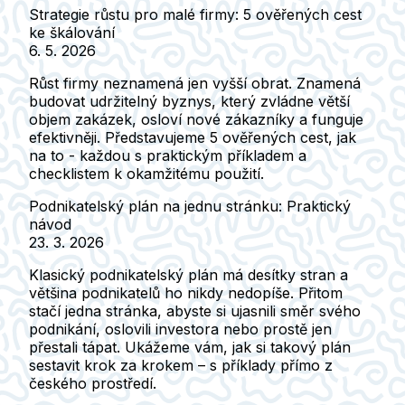
Strategie růstu pro malé firmy: 5 ověřených cest
ke škálování
6. 5. 2026
Růst firmy neznamená jen vyšší obrat. Znamená
budovat udržitelný byznys, který zvládne větší
objem zakázek, osloví nové zákazníky a funguje
efektivněji. Představujeme 5 ověřených cest, jak
na to - každou s praktickým příkladem a
checklistem k okamžitému použití.
Podnikatelský plán na jednu stránku: Praktický
návod
23. 3. 2026
Klasický podnikatelský plán má desítky stran a
většina podnikatelů ho nikdy nedopíše. Přitom
stačí jedna stránka, abyste si ujasnili směr svého
podnikání, oslovili investora nebo prostě jen
přestali tápat. Ukážeme vám, jak si takový plán
sestavit krok za krokem – s příklady přímo z
českého prostředí.