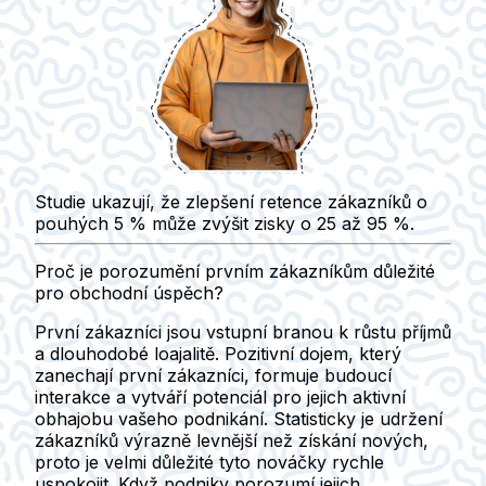
Studie ukazují, že zlepšení retence zákazníků o
pouhých 5 % může zvýšit zisky o 25 až 95 %.
Proč je porozumění prvním zákazníkům důležité
pro obchodní úspěch?
První zákazníci jsou vstupní branou k růstu příjmů
a dlouhodobé loajalitě. Pozitivní dojem, který
zanechají první zákazníci, formuje budoucí
interakce a vytváří potenciál pro jejich aktivní
obhajobu vašeho podnikání. Statisticky je udržení
zákazníků výrazně levnější než získání nových,
proto je velmi důležité tyto nováčky rychle
uspokojit. Když podniky porozumí jejich