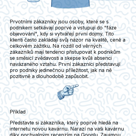
Prvotními zákazníky jsou osoby, které se s
podnikem setkávají poprvé a vstupují do "fáze
objevování", kdy si vytvářejí první dojmy. Tito
klienti často zakládají svůj názor na kvalitě, ceně a
celkovém zážitku. Na rozdíl od věrných
zákazníků mají tendenci přistupovat k podnikům
se směsicí zvědavosti a skepse kvůli absenci
navázaného vztahu. První zákazníci představují
pro podniky jedinečnou příležitost, jak na ně
pozitivně a dlouhodobě zapůsobit.
Příklad
Představte si zákazníka, který poprvé hledá na
internetu novou kavárnu. Narazí na vaši kavárnu
díky pochvalným recenzím na Googlu. Zaujmou