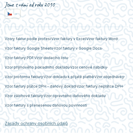
Jsme s vámi od roku 2010
Vzory faktur podle profesí
Vzor faktury v Excel
Vzor faktury Word
Vzor faktury Google Sheets
Vzor faktury v Google Docs
Vzor faktury PDF
Vzor dodacího listu
Vzor příjmového pokladního dokladu
Vzor cenové nabídky
Vzor proforma faktury
Vzor dokladu k přijaté platbě
Vzor objednávky
Vzor faktury plátce DPH - daňový doklad
Vzor faktury neplátce DPH
Vzor zálohové faktury
Vzor opravného daňového dokladu
Vzor faktury s přenesenou daňovou povinností
Zásady ochrany osobních údajů