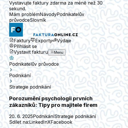
Vystavujte faktury zdarma za méně než 30
sekund.
Mám problém
Návody
Podnikatelův
průvodce
Slovník
Faktury
Exporty
Výdaje
Přihlásit se
Vystavit fakturu
Menu
Podnikatelův průvodce
Podnikání
Strategie podnikání
Porozumění psychologii prvních
zákazníků: Tipy pro majitele firem
20. 6. 2025
Podnikání
Strategie podnikání
Sdílet na:
LinkedIn
X
Facebook