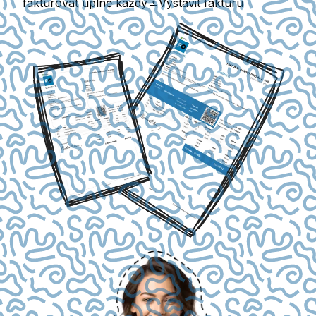
fakturovat úplně každý
Vystavit fakturu