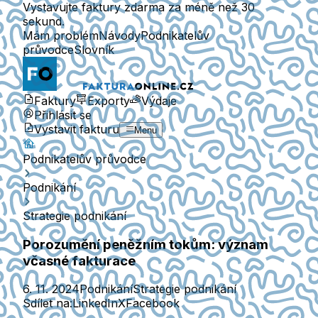
Vystavujte faktury zdarma za méně než 30
sekund.
Mám problém
Návody
Podnikatelův
průvodce
Slovník
Faktury
Exporty
Výdaje
Přihlásit se
Vystavit fakturu
Menu
Podnikatelův průvodce
Podnikání
Strategie podnikání
Porozumění peněžním tokům: význam
včasné fakturace
6. 11. 2024
Podnikání
Strategie podnikání
Sdílet na:
LinkedIn
X
Facebook