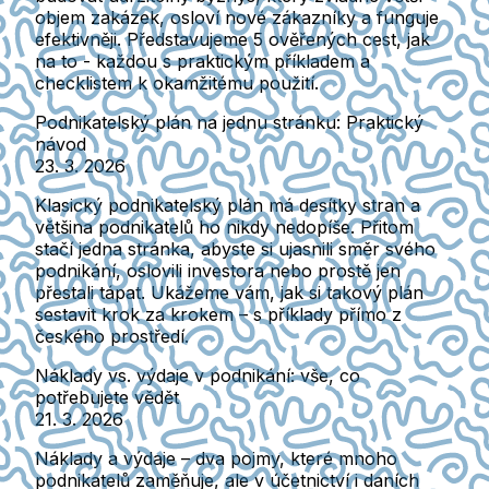
objem zakázek, osloví nové zákazníky a funguje
efektivněji. Představujeme 5 ověřených cest, jak
na to - každou s praktickým příkladem a
checklistem k okamžitému použití.
Podnikatelský plán na jednu stránku: Praktický
návod
23. 3. 2026
Klasický podnikatelský plán má desítky stran a
většina podnikatelů ho nikdy nedopíše. Přitom
stačí jedna stránka, abyste si ujasnili směr svého
podnikání, oslovili investora nebo prostě jen
přestali tápat. Ukážeme vám, jak si takový plán
sestavit krok za krokem – s příklady přímo z
českého prostředí.
Náklady vs. výdaje v podnikání: vše, co
potřebujete vědět
21. 3. 2026
Náklady a výdaje – dva pojmy, které mnoho
podnikatelů zaměňuje, ale v účetnictví i daních