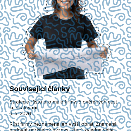
Související články
Strategie růstu pro malé firmy: 5 ověřených cest
ke škálování
6. 5. 2026
Růst firmy neznamená jen vyšší obrat. Znamená
budovat udržitelný byznys, který zvládne větší