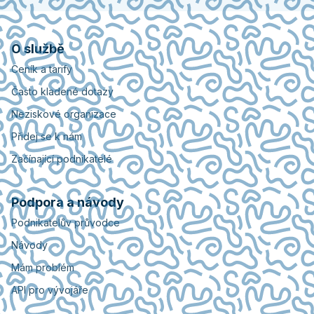
O službě
Ceník a tarify
Často kladené dotazy
Neziskové organizace
Přidej se k nám
Začínající podnikatelé
Podpora a návody
Podnikatelův průvodce
Návody
Mám problém
API pro vývojáře