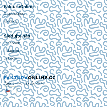
FakturaOnline
O společnosti
Kontakty
Sledujte nás
Facebook
Instagram
LinkedIn
Jsme s vámi od roku 2010