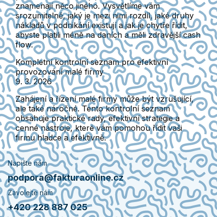
znamenají něco jiného. Vysvětlíme vám
srozumitelně, jaký je mezi nimi rozdíl, jaké druhy
nákladů v podnikání existují a jak je chytře řídit,
abyste platili méně na daních a měli zdravější cash
flow.
Kompletní kontrolní seznam pro efektivní
provozování malé firmy
9. 3. 2026
Zahájení a řízení malé firmy může být vzrušující,
ale také náročné. Tento kontrolní seznam
obsahuje praktické rady, efektivní strategie a
cenné nástroje, které vám pomohou řídit vaši
firmu hladce a efektivně.
Napište nám
podpora@fakturaonline.cz
Zavolejte nám
+420 228 887 025