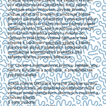
Včasné vystavování faktur má zásadní význam
pro efektivní správu peněžního toku, neboť
urychluje přísun hotovosti, zvyšuje likviditu,
snižuje počet dnů prodlení a umožňuje přesné
finanční plánování. Okamžitým vystavením faktur
po dodání zboží či služeb mohou podniky zajistit
stabilní peněžní tok, který je klíčový pro pokrytí
provozních nákladů a podporu investic do
růstových příležitostí. Včasná fakturace také
přispívá k udržování
pevných vztahů
s klienty
stanovením jasných platebních očekávání a
minimalizuje administrativní překážky díky
zefektivněnému procesu fakturace.
Tip:
Chcete-li maximalizovat přínosy, zajistěte, aby
faktury byly jasné a podrobné, a předejděte tak
zpoždění plateb.
Ačkoli včasná fakturace výrazně zlepšuje správu
peněžních toků, její praktická použitelnost může
variovat podle specifických oborových zvyklostí a
chování klientů.
S námi zvládne