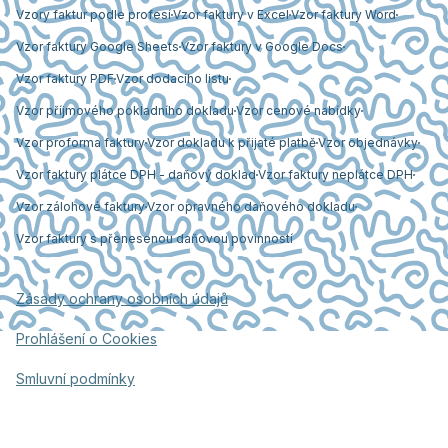
Vzory faktur podle profesí
Vzor faktury v Excel
Vzor faktury Word
Vzor faktury Google Sheets
Vzor faktury v Google Docs
Vzor faktury PDF
Vzor dodacího listu
Vzor příjmového pokladního dokladu
Vzor cenové nabídky
Vzor proforma faktury
Vzor dokladu k přijaté platbě
Vzor objednávky
Vzor faktury plátce DPH - daňový doklad
Vzor faktury neplátce DPH
Vzor zálohové faktury
Vzor opravného daňového dokladu
Vzor faktury s přenesenou daňovou povinností
Zásady ochrany osobních údajů
Prohlášení o Cookies
Smluvní podmínky