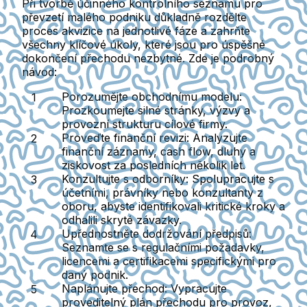
Při tvorbě účinného
kontrolního seznamu pro
převzetí malého podniku
důkladně rozdělte
proces akvizice na jednotlivé fáze a zahrňte
všechny klíčové úkoly, které jsou pro úspěšné
dokončení přechodu nezbytné. Zde je podrobný
návod:
Porozumějte obchodnímu modelu
:
Prozkoumejte silné stránky, výzvy a
provozní strukturu cílové firmy.
Proveďte finanční revizi
: Analyzujte
finanční záznamy, cash flow, dluhy a
ziskovost za posledních několik let.
Konzultujte s odborníky
: Spolupracujte s
účetními, právníky nebo konzultanty z
oboru, abyste identifikovali kritické kroky a
odhalili skryté závazky.
Upřednostněte dodržování předpisů
:
Seznamte se s regulačními požadavky,
licencemi a certifikacemi specifickými pro
daný podnik.
Naplánujte přechod
: Vypracujte
proveditelný plán přechodu pro provoz,