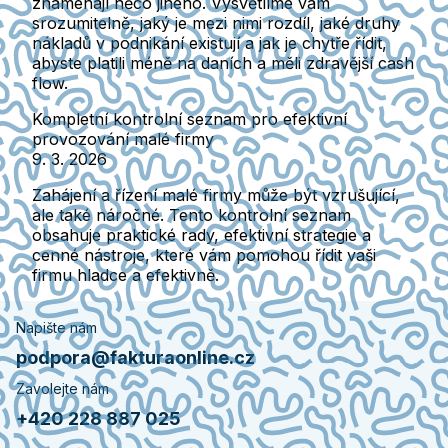
znamenají něco jiného. Vysvětlíme vám
srozumitelně, jaký je mezi nimi rozdíl, jaké druhy
nákladů v podnikání existují a jak je chytře řídit,
abyste platili méně na daních a měli zdravější cash
flow.
Kompletní kontrolní seznam pro efektivní
provozování malé firmy
9. 3. 2026
Zahájení a řízení malé firmy může být vzrušující,
ale také náročné. Tento kontrolní seznam
obsahuje praktické rady, efektivní strategie a
cenné nástroje, které vám pomohou řídit vaši
firmu hladce a efektivně.
Napište nám
podpora@fakturaonline.cz
Zavolejte nám
+420 228 887 025