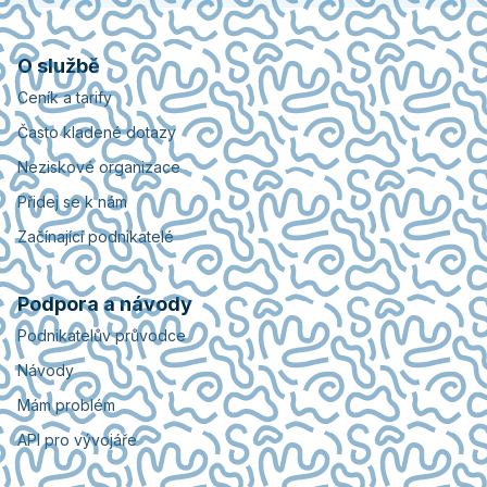
O službě
Ceník a tarify
Často kladené dotazy
Neziskové organizace
Přidej se k nám
Začínající podnikatelé
Podpora a návody
Podnikatelův průvodce
Návody
Mám problém
API pro vývojáře