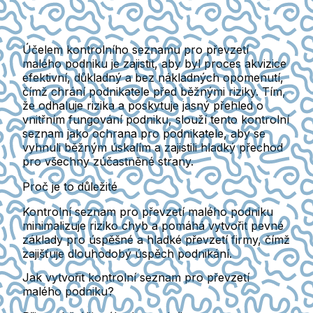
Účelem
kontrolního seznamu pro převzetí
malého podniku
je zajistit, aby byl proces akvizice
efektivní, důkladný a bez nákladných opomenutí,
čímž chrání podnikatele před běžnými riziky. Tím,
že odhaluje rizika a poskytuje jasný přehled o
vnitřním fungování podniku, slouží tento kontrolní
seznam jako ochrana pro podnikatele, aby se
vyhnuli běžným úskalím a zajistili hladký přechod
pro všechny zúčastněné strany.
Proč je to důležité
Kontrolní seznam pro převzetí malého podniku
minimalizuje riziko chyb a pomáhá vytvořit pevné
základy pro úspěšné a hladké převzetí firmy, čímž
zajišťuje dlouhodobý úspěch podnikání.
Jak vytvořit kontrolní seznam pro převzetí
malého podniku?