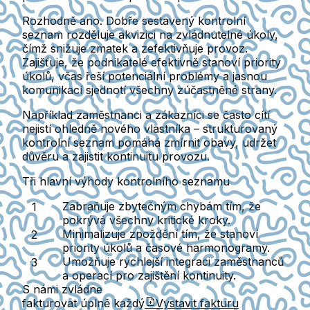
Rozhodně ano. Dobře sestavený kontrolní
seznam rozděluje akvizici na zvládnutelné úkoly,
čímž snižuje zmatek a zefektivňuje provoz.
Zajišťuje, že podnikatelé efektivně stanoví priority
úkolů, včas řeší potenciální problémy a jasnou
komunikací sjednotí všechny zúčastněné strany.
Například zaměstnanci a zákazníci se často cítí
nejistí ohledně nového vlastníka – strukturovaný
kontrolní seznam pomáhá zmírnit obavy, udržet
důvěru a zajistit kontinuitu provozu.
Tři hlavní výhody kontrolního seznamu
Zabraňuje zbytečným chybám tím, že
pokrývá všechny kritické kroky.
Minimalizuje zpoždění tím, že stanoví
priority úkolů a časové harmonogramy.
Umožňuje rychlejší integraci zaměstnanců
a operací pro zajištění kontinuity.
S námi zvládne
fakturovat úplně každý
Vystavit fakturu