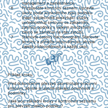
management a zaměstnance.
Přizpůsobte kontrolní seznam
: Upravte
úkoly podle konkrétního typu podniku
(např. společnosti poskytující služby
upřednostňují smlouvy se zákazníky,
zatímco podniky s velkým množstvím
zásob se zaměřují na stav zásob).
Stanovte časový harmonogram
: Stanovte
termíny a přiřaďte odpovědnosti, abyste
zajistili zodpovědnost za každý úkol.
Příklad kroku
Před dokončením převzetí zkontrolujte pracovní
smlouvy, abyste si ujasnili stávající povinnosti a
podmínky.
Jaké jsou základní kroky v kontrolním seznamu
pro převzetí malého podniku?