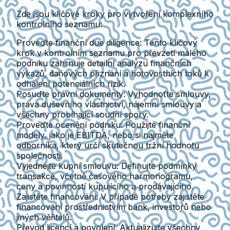
Zde jsou klíčové kroky pro vytvoření komplexního
kontrolního seznamu:
Proveďte finanční due diligence
: Tento klíčový
krok v
kontrolním seznamu pro převzetí malého
podniku
zahrnuje detailní analýzu finančních
výkazů, daňových přiznání a hotovostních toků k
odhalení potenciálních rizik.
Posuďte právní dokumenty
: Vyhodnoťte smlouvy,
práva duševního vlastnictví, nájemní smlouvy a
všechny probíhající soudní spory.
Proveďte ocenění podniku
: Použijte finanční
modely, jako je EBITDA, nebo si najměte
odborníka, který určí skutečnou tržní hodnotu
společnosti.
Vyjednejte kupní smlouvu
: Definujte podmínky
transakce, včetně časového harmonogramu,
ceny a povinností kupujícího a prodávajícího.
Zajistěte financování
: V případě potřeby zajistěte
financování prostřednictvím bank, investorů nebo
jiných věřitelů.
Převod licencí a povolení
: Aktualizujte všechny