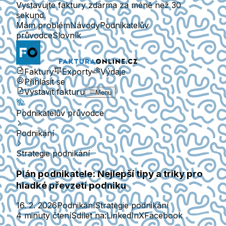
Vystavujte faktury zdarma za méně než 30
sekund.
Mám problém
Návody
Podnikatelův
průvodce
Slovník
Faktury
Exporty
Výdaje
Přihlásit se
Vystavit fakturu
Menu
Podnikatelův průvodce
Podnikání
Strategie podnikání
Plán podnikatele: Nejlepší tipy a triky pro
hladké převzetí podniku
16. 2. 2026
Podnikání
Strategie podnikání
4 minuty čtení
Sdílet na:
LinkedIn
X
Facebook