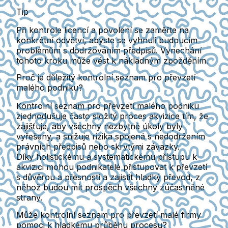
Tip
Při kontrole licencí a povolení se zaměřte na
konkrétní odvětví, abyste se vyhnuli budoucím
problémům s dodržováním předpisů. Vynechání
tohoto kroku může vést k nákladným zpožděním.
Proč je důležitý kontrolní seznam pro převzetí
malého podniku?
Kontrolní seznam pro převzetí malého podniku
zjednodušuje často složitý proces akvizice tím, že
zajišťuje, aby všechny nezbytné úkoly byly
vyřešeny, a snižuje rizika spojená s nedodržením
právních předpisů nebo skrytými závazky.
Díky holistickému a systematickému přístupu k
akvizici mohou podnikatelé přistupovat k převzetí
s důvěrou a přesností a zajistit hladký převod, z
něhož budou mít prospěch všechny zúčastněné
strany.
Může kontrolní seznam pro převzetí malé firmy
pomoci k hladkému průběhu procesu?