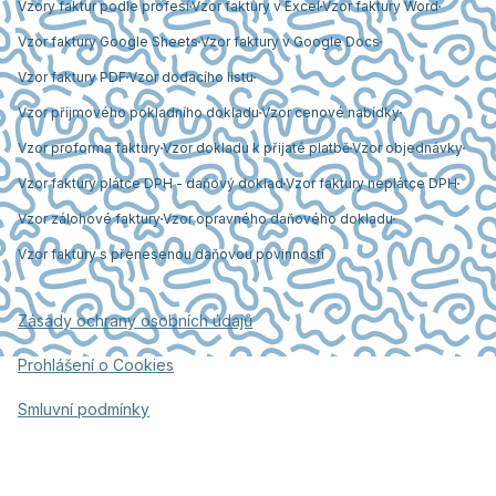
Vzory faktur podle profesí
Vzor faktury v Excel
Vzor faktury Word
Vzor faktury Google Sheets
Vzor faktury v Google Docs
Vzor faktury PDF
Vzor dodacího listu
Vzor příjmového pokladního dokladu
Vzor cenové nabídky
Vzor proforma faktury
Vzor dokladu k přijaté platbě
Vzor objednávky
Vzor faktury plátce DPH - daňový doklad
Vzor faktury neplátce DPH
Vzor zálohové faktury
Vzor opravného daňového dokladu
Vzor faktury s přenesenou daňovou povinností
Zásady ochrany osobních údajů
Prohlášení o Cookies
Smluvní podmínky