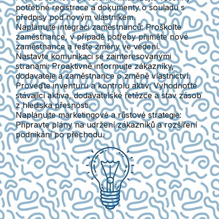
potřebné registrace a dokumenty o souladu s
předpisy pod novým vlastníkem.
Naplánujte integraci zaměstnanců
: Proškolte
zaměstnance, v případě potřeby přijměte nové
zaměstnance a řešte změny ve vedení.
Nastavte komunikaci se zainteresovanými
stranami
: Proaktivně informujte zákazníky,
dodavatele a zaměstnance o změně vlastnictví.
Proveďte inventuru a kontrolu aktiv
: Vyhodnoťte
stávající aktiva, dodavatelské řetězce a stav zásob
z hlediska přesnosti.
Naplánujte marketingové a růstové strategie
:
Připravte plány na udržení zákazníků a rozšíření
podnikání po přechodu.