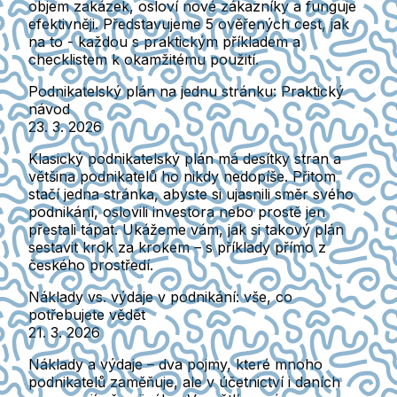
objem zakázek, osloví nové zákazníky a funguje
efektivněji. Představujeme 5 ověřených cest, jak
na to - každou s praktickým příkladem a
checklistem k okamžitému použití.
Podnikatelský plán na jednu stránku: Praktický
návod
23. 3. 2026
Klasický podnikatelský plán má desítky stran a
většina podnikatelů ho nikdy nedopíše. Přitom
stačí jedna stránka, abyste si ujasnili směr svého
podnikání, oslovili investora nebo prostě jen
přestali tápat. Ukážeme vám, jak si takový plán
sestavit krok za krokem – s příklady přímo z
českého prostředí.
Náklady vs. výdaje v podnikání: vše, co
potřebujete vědět
21. 3. 2026
Náklady a výdaje – dva pojmy, které mnoho
podnikatelů zaměňuje, ale v účetnictví i daních