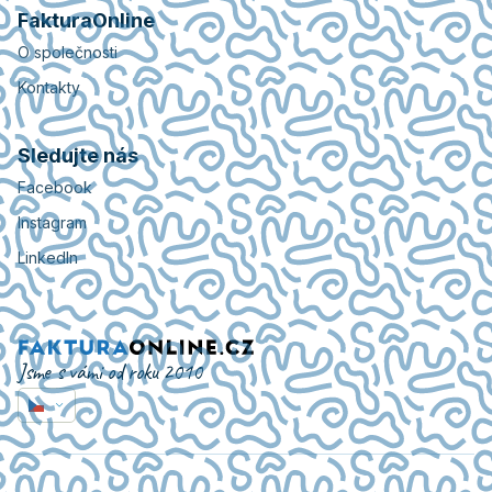
FakturaOnline
O společnosti
Kontakty
Sledujte nás
Facebook
Instagram
LinkedIn
Jsme s vámi od roku 2010