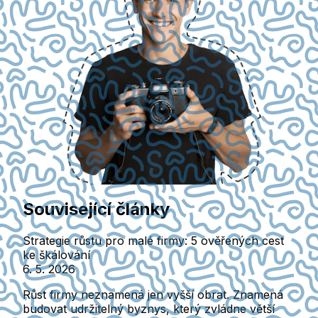
Související články
Strategie růstu pro malé firmy: 5 ověřených cest
ke škálování
6. 5. 2026
Růst firmy neznamená jen vyšší obrat. Znamená
budovat udržitelný byznys, který zvládne větší