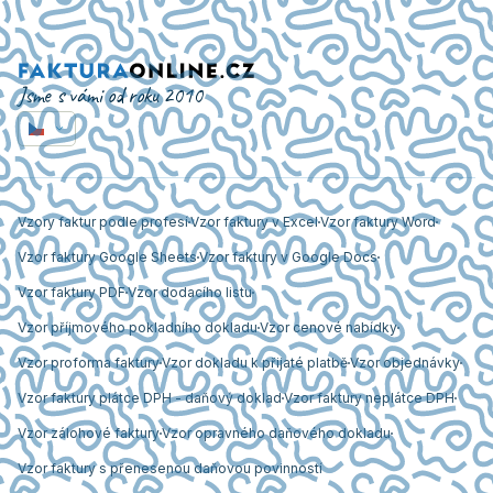
Jsme s vámi od roku 2010
Vzory faktur podle profesí
Vzor faktury v Excel
Vzor faktury Word
Vzor faktury Google Sheets
Vzor faktury v Google Docs
Vzor faktury PDF
Vzor dodacího listu
Vzor příjmového pokladního dokladu
Vzor cenové nabídky
Vzor proforma faktury
Vzor dokladu k přijaté platbě
Vzor objednávky
Vzor faktury plátce DPH - daňový doklad
Vzor faktury neplátce DPH
Vzor zálohové faktury
Vzor opravného daňového dokladu
Vzor faktury s přenesenou daňovou povinností