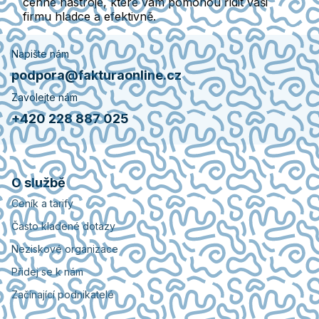
cenné nástroje, které vám pomohou řídit vaši
firmu hladce a efektivně.
Napište nám
podpora@fakturaonline.cz
Zavolejte nám
+420 228 887 025
O službě
Ceník a tarify
Často kladené dotazy
Neziskové organizace
Přidej se k nám
Začínající podnikatelé