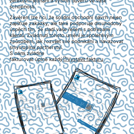
zefektivní jednání a vytvoří důvěru ve vaše
schopnosti.
Závěrem lze říci, že solidní obchodní návrh nejen
zajišťuje zakázky, ale také podporuje dlouhodobý
úspěch tím, že sladí vaše řešení s potřebami
klientů. Zvládnutí tohoto umění je spolehlivým
způsobem, jak rozvíjet své podnikání a navazovat
smysluplná partnerství.
S námi zvládne
fakturovat úplně každý
Vystavit fakturu