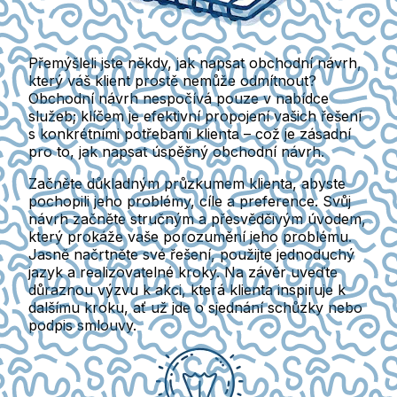
Přemýšleli jste někdy, jak napsat obchodní návrh,
který váš klient prostě nemůže odmítnout?
Obchodní návrh nespočívá pouze v nabídce
služeb; klíčem je efektivní propojení vašich řešení
s konkrétními potřebami klienta – což je zásadní
pro to, jak napsat úspěšný obchodní návrh.
Začněte důkladným průzkumem klienta, abyste
pochopili jeho problémy, cíle a preference. Svůj
návrh začněte stručným a přesvědčivým úvodem,
který prokáže vaše porozumění jeho problému.
Jasně načrtněte své řešení, použijte jednoduchý
jazyk a realizovatelné kroky. Na závěr uveďte
důraznou výzvu k akci, která klienta inspiruje k
dalšímu kroku, ať už jde o sjednání schůzky nebo
podpis smlouvy.