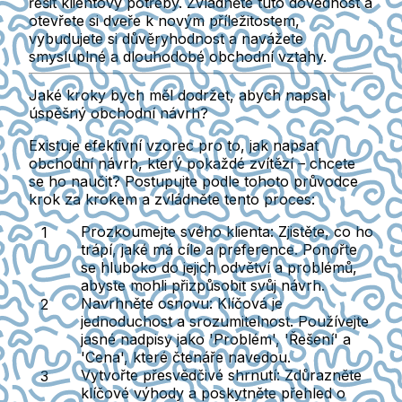
řešit klientovy potřeby. Zvládněte tuto dovednost a
otevřete si dveře k novým příležitostem,
vybudujete si důvěryhodnost a navážete
smysluplné a dlouhodobé obchodní vztahy.
Jaké kroky bych měl dodržet, abych napsal
úspěšný obchodní návrh?
Existuje efektivní vzorec pro to, jak napsat
obchodní návrh, který pokaždé zvítězí – chcete
se ho naučit? Postupujte podle tohoto průvodce
krok za krokem a zvládněte tento proces:
Prozkoumejte svého klienta:
Zjistěte, co ho
trápí, jaké má cíle a preference. Ponořte
se hluboko do jejich odvětví a problémů,
abyste mohli přizpůsobit svůj návrh.
Navrhněte osnovu:
Klíčová je
jednoduchost a srozumitelnost. Používejte
jasné nadpisy jako 'Problém', 'Řešení' a
'Cena', které čtenáře navedou.
Vytvořte přesvědčivé shrnutí:
Zdůrazněte
klíčové výhody a poskytněte přehled o