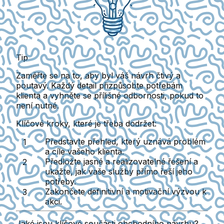
Tip
Zaměřte se na to, aby byl váš návrh čtivý a
poutavý. Každý detail přizpůsobte potřebám
klienta a vyhněte se přílišné odbornosti, pokud to
není nutné.
Klíčové kroky, které je třeba dodržet:
Představte přehled, který uznává problém
a cíle vašeho klienta.
Předložte jasné a realizovatelné řešení a
ukažte, jak vaše služby přímo řeší jeho
potřeby.
Zakončete definitivní a motivační výzvou k
akci.
Jaké jsou klíčové součásti obchodního návrhu?