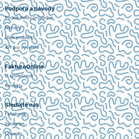
Podpora a návody
Podnikatelův průvodce
Návody
Mám problém
API pro vývojáře
FakturaOnline
O společnosti
Kontakty
Sledujte nás
Facebook
Instagram
LinkedIn