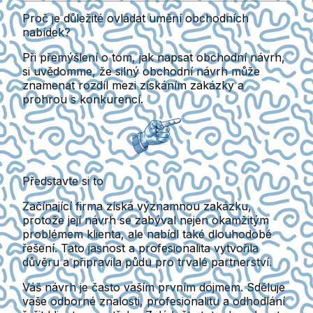
Proč je důležité ovládat umění obchodních
nabídek?
Při přemýšlení o tom, jak napsat obchodní návrh,
si uvědomme, že silný obchodní návrh může
znamenat rozdíl mezi získáním zakázky a
prohrou s konkurencí.
Představte si to
Začínající firma získá významnou zakázku,
protože její návrh se zabýval nejen okamžitým
problémem klienta, ale nabídl také dlouhodobé
řešení. Tato jasnost a profesionalita vytvořila
důvěru a připravila půdu pro trvalé partnerství.
Váš návrh je často vaším prvním dojmem. Sděluje
vaše odborné znalosti, profesionalitu a odhodlání