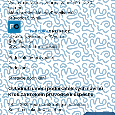
Vystavujte faktury zdarma za méně než 30
sekund.
Mám problém
Návody
Podnikatelův
průvodce
Slovník
Faktury
Exporty
Výdaje
Přihlásit se
Vystavit fakturu
Menu
Podnikatelův průvodce
Podnikání
Strategie podnikání
Ovládnutí umění podnikatelských návrhů:
Krok za krokem průvodce k úspěchu
28. 5. 2025
Podnikání
Strategie podnikání
Sdílet na:
LinkedIn
X
Facebook