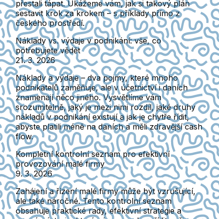
přestali tápat. Ukážeme vám, jak si takový plán
sestavit krok za krokem – s příklady přímo z
českého prostředí.
Náklady vs. výdaje v podnikání: vše, co
potřebujete vědět
21. 3. 2026
Náklady a výdaje – dva pojmy, které mnoho
podnikatelů zaměňuje, ale v účetnictví i daních
znamenají něco jiného. Vysvětlíme vám
srozumitelně, jaký je mezi nimi rozdíl, jaké druhy
nákladů v podnikání existují a jak je chytře řídit,
abyste platili méně na daních a měli zdravější cash
flow.
Kompletní kontrolní seznam pro efektivní
provozování malé firmy
9. 3. 2026
Zahájení a řízení malé firmy může být vzrušující,
ale také náročné. Tento kontrolní seznam
obsahuje praktické rady, efektivní strategie a