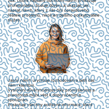
zisk. Dobře napsaný obchodní návrh prokazuje
profesionalitu, buduje důvěru a ukazuje, jak
napsat návrh, který z vás činí opravdového
řešitele problémů, nikoli jen dalšího poskytovatele
služeb.
Jasný návrh urychluje rozhodování a šetří čas
vám i klientovi.
Vytvoření důvěryhodnosti díky promyšlenosti a
preciznosti může vést k doporučením a
spolupráci.
Poskytuje všechny potřebné informace, které