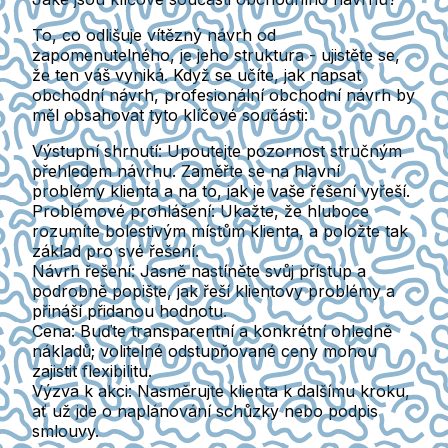
To, co odlišuje vítězný návrh od
zapomenutelného, je jeho struktura - ujistěte se,
že ten váš vyniká. Když se učíte, jak napsat
obchodní návrh, profesionální obchodní návrh by
měl obsahovat tyto klíčové součásti:
Výstupní shrnutí:
Upoutejte pozornost stručným
přehledem návrhu. Zaměřte se na hlavní
problémy klienta a na to, jak je vaše řešení vyřeší.
Problémové prohlášení:
Ukažte, že hluboce
rozumíte bolestivým místům klienta, a položte tak
základ pro své řešení.
Návrh řešení:
Jasně nastíněte svůj přístup a
podrobně popište, jak řeší klientovy problémy a
přináší přidanou hodnotu.
Cena:
Buďte transparentní a konkrétní ohledně
nákladů; volitelné odstupňované ceny mohou
zajistit flexibilitu.
Výzva k akci:
Nasměrujte klienta k dalšímu kroku,
ať už jde o naplánování schůzky nebo podpis
smlouvy.