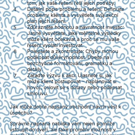
tom, jak vaše řešení řeší jejich potřeby.
Detailní popis problému a řešení:
Definujte
problémy klienta a vysvětlete svůj akční
plán jejich řešení.
Zdůrazněte hodnotu a návratnost investic:
Jasně vysvětlete, jaké měřitelné výsledky
může klient očekávat a proč se mu vaše
řešení vyplatí investovat.
Polepšete a zkontrolujte:
Chyby mohou
podkopat důvěryhodnost. Dbejte na
bezchybné formátování, gramatiku a
detaily.
Zařaďte výzvu k akci:
Ujasněte si, jak
může klient postupovat – naplánovat si
hovor, oslovit se s dotazy nebo podepsat
smlouvu.
Jak může dobře napsaný obchodní návrh vést k
úspěchu?
Správně napsaná nabídka vám nejen pomůže
vstoupit do dveří, ale také promění možnosti v