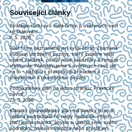
Související články
Strategie růstu pro malé firmy: 5 ověřených cest
ke škálování
6. 5. 2026
Růst firmy neznamená jen vyšší obrat. Znamená
budovat udržitelný byznys, který zvládne větší
objem zakázek, osloví nové zákazníky a funguje
efektivněji. Představujeme 5 ověřených cest, jak
na to - každou s praktickým příkladem a
checklistem k okamžitému použití.
Podnikatelský plán na jednu stránku: Praktický
návod
23. 3. 2026
Klasický podnikatelský plán má desítky stran a
většina podnikatelů ho nikdy nedopíše. Přitom
stačí jedna stránka, abyste si ujasnili směr svého
podnikání, oslovili investora nebo prostě jen