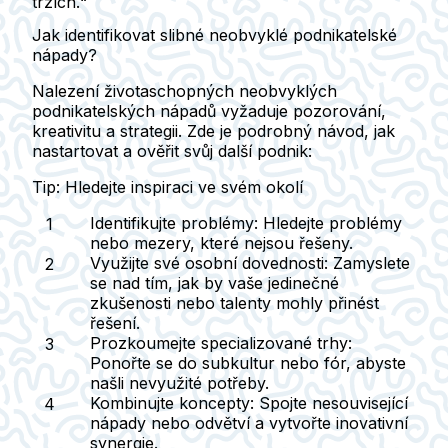
trzích.“
Jak identifikovat slibné neobvyklé podnikatelské
nápady?
Nalezení životaschopných neobvyklých
podnikatelských nápadů vyžaduje pozorování,
kreativitu a strategii. Zde je podrobný návod, jak
nastartovat a ověřit svůj další podnik:
Tip: Hledejte inspiraci ve svém okolí
Identifikujte problémy:
Hledejte problémy
nebo mezery, které nejsou řešeny.
Využijte své osobní dovednosti:
Zamyslete
se nad tím, jak by vaše jedinečné
zkušenosti nebo talenty mohly přinést
řešení.
Prozkoumejte specializované trhy:
Ponořte se do subkultur nebo fór, abyste
našli nevyužité potřeby.
Kombinujte koncepty:
Spojte nesouvisející
nápady nebo odvětví a vytvořte inovativní
synergie.