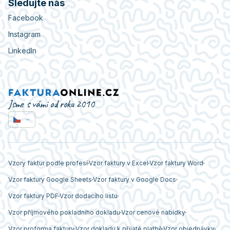
Sledujte nás
Facebook
Instagram
LinkedIn
Jsme s vámi od roku 2010
Vzory faktur podle profesí
Vzor faktury v Excel
Vzor faktury Word
Vzor faktury Google Sheets
Vzor faktury v Google Docs
Vzor faktury PDF
Vzor dodacího listu
Vzor příjmového pokladního dokladu
Vzor cenové nabídky
Vzor proforma faktury
Vzor dokladu k přijaté platbě
Vzor objednávky