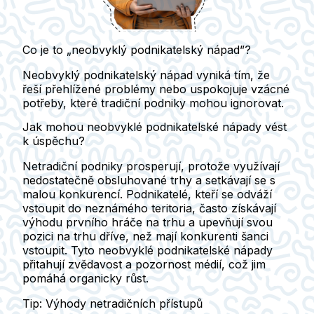
Co je to „neobvyklý podnikatelský nápad”?
Neobvyklý podnikatelský nápad vyniká tím, že
řeší přehlížené problémy nebo uspokojuje vzácné
potřeby, které tradiční podniky mohou ignorovat.
Jak mohou neobvyklé podnikatelské nápady vést
k úspěchu?
Netradiční podniky prosperují, protože využívají
nedostatečně obsluhované trhy a setkávají se s
malou konkurencí. Podnikatelé, kteří se odváží
vstoupit do neznámého teritoria, často získávají
výhodu prvního hráče na trhu a upevňují svou
pozici na trhu dříve, než mají konkurenti šanci
vstoupit. Tyto neobvyklé podnikatelské nápady
přitahují zvědavost a pozornost médií, což jim
pomáhá organicky růst.
Tip: Výhody netradičních přístupů