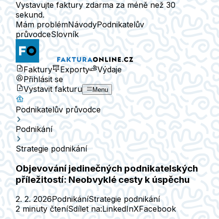
Vystavujte faktury zdarma za méně než 30
sekund.
Mám problém
Návody
Podnikatelův
průvodce
Slovník
Faktury
Exporty
Výdaje
Přihlásit se
Vystavit fakturu
Menu
Podnikatelův průvodce
Podnikání
Strategie podnikání
Objevování jedinečných podnikatelských
příležitostí: Neobvyklé cesty k úspěchu
2. 2. 2026
Podnikání
Strategie podnikání
2 minuty čtení
Sdílet na:
LinkedIn
X
Facebook