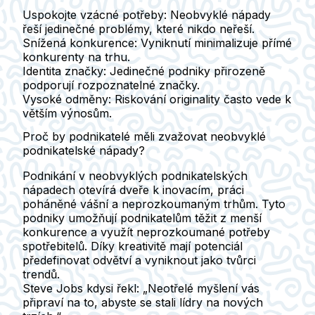
Uspokojte vzácné potřeby:
Neobvyklé nápady
řeší jedinečné problémy, které nikdo neřeší.
Snížená konkurence:
Vyniknutí minimalizuje přímé
konkurenty na trhu.
Identita značky:
Jedinečné podniky přirozeně
podporují rozpoznatelné značky.
Vysoké odměny:
Riskování originality často vede k
větším výnosům.
Proč by podnikatelé měli zvažovat neobvyklé
podnikatelské nápady?
Podnikání v neobvyklých podnikatelských
nápadech otevírá dveře k inovacím, práci
poháněné vášní a neprozkoumaným trhům. Tyto
podniky umožňují podnikatelům těžit z menší
konkurence a využít neprozkoumané potřeby
spotřebitelů. Díky kreativitě mají potenciál
předefinovat odvětví a vyniknout jako tvůrci
trendů.
Steve Jobs kdysi řekl: „Neotřelé myšlení vás
připraví na to, abyste se stali lídry na nových