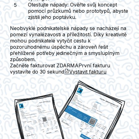
Otestujte nápady:
Ověřte svůj koncept
pomocí průzkumů nebo prototypů, abyste
zjistili jeho poptávku.
Neobvyklé podnikatelské nápady se nacházejí na
pomezí vynalézavosti a příležitostí. Díky kreativitě
mohou podnikatelé vytyčit cestu k
pozoruhodnému úspěchu a zároveň řešit
přehlížené potřeby jedinečným a smysluplným
způsobem.
Začněte fakturovat ZDARMA
První fakturu
vystavíte do
30 sekund
Vystavit fakturu