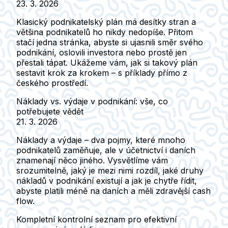
23. 3. 2026
Klasický podnikatelský plán má desítky stran a
většina podnikatelů ho nikdy nedopíše. Přitom
stačí jedna stránka, abyste si ujasnili směr svého
podnikání, oslovili investora nebo prostě jen
přestali tápat. Ukážeme vám, jak si takový plán
sestavit krok za krokem – s příklady přímo z
českého prostředí.
Náklady vs. výdaje v podnikání: vše, co
potřebujete vědět
21. 3. 2026
Náklady a výdaje – dva pojmy, které mnoho
podnikatelů zaměňuje, ale v účetnictví i daních
znamenají něco jiného. Vysvětlíme vám
srozumitelně, jaký je mezi nimi rozdíl, jaké druhy
nákladů v podnikání existují a jak je chytře řídit,
abyste platili méně na daních a měli zdravější cash
flow.
Kompletní kontrolní seznam pro efektivní