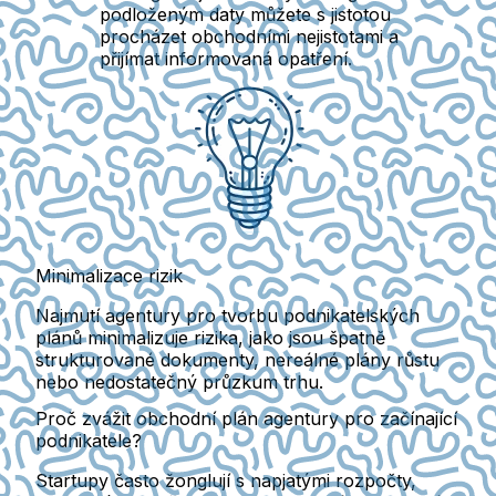
podloženým daty můžete s jistotou
procházet obchodními nejistotami a
přijímat informovaná opatření.
Minimalizace rizik
Najmutí agentury pro tvorbu podnikatelských
plánů minimalizuje rizika, jako jsou špatně
strukturované dokumenty, nereálné plány růstu
nebo nedostatečný průzkum trhu.
Proč zvážit obchodní plán agentury pro začínající
podnikatele?
Startupy často žonglují s napjatými rozpočty,