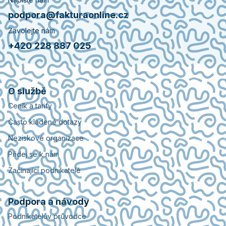
podpora@fakturaonline.cz
Zavolejte nám
+420 228 887 025
O službě
Ceník a tarify
Často kladené dotazy
Neziskové organizace
Přidej se k nám
Začínající podnikatelé
Podpora a návody
Podnikatelův průvodce