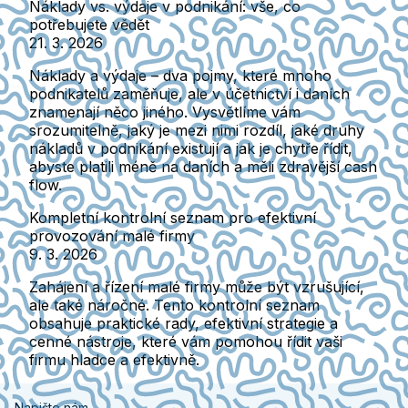
Náklady vs. výdaje v podnikání: vše, co
potřebujete vědět
21. 3. 2026
Náklady a výdaje – dva pojmy, které mnoho
podnikatelů zaměňuje, ale v účetnictví i daních
znamenají něco jiného. Vysvětlíme vám
srozumitelně, jaký je mezi nimi rozdíl, jaké druhy
nákladů v podnikání existují a jak je chytře řídit,
abyste platili méně na daních a měli zdravější cash
flow.
Kompletní kontrolní seznam pro efektivní
provozování malé firmy
9. 3. 2026
Zahájení a řízení malé firmy může být vzrušující,
ale také náročné. Tento kontrolní seznam
obsahuje praktické rady, efektivní strategie a
cenné nástroje, které vám pomohou řídit vaši
firmu hladce a efektivně.
Napište nám