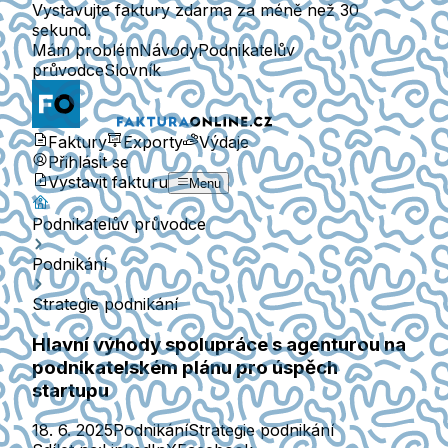
Vystavujte faktury zdarma za méně než 30
sekund.
Mám problém
Návody
Podnikatelův
průvodce
Slovník
Faktury
Exporty
Výdaje
Přihlásit se
Vystavit fakturu
Menu
Podnikatelův průvodce
Podnikání
Strategie podnikání
Hlavní výhody spolupráce s agenturou na
podnikatelském plánu pro úspěch
startupu
18. 6. 2025
Podnikání
Strategie podnikání