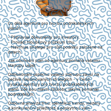
Co dělá agentura pro tvorbu podnikatelských
plánů?
- Připravuje dokumenty pro investory.
- Provádí hloubkový průzkum trhu.
- Navrhuje strategie pro růst podniku založené na
datech.
Jak obchodní plán od agentury pomáhá vašemu
startupu uspět
Odblokování úspěchu vašeho startupu závisí na
pečlivě naplánovaných strategiích - v čemž
vynikají agentury pro tvorbu podnikatelských
plánů. Zde jsou hlavní způsoby, jakými pomáhají
podnikatelům:
Odborná analýza trhu:
Identifikují trendy, mezery
a konkurenční příležitosti a poskytnou vám