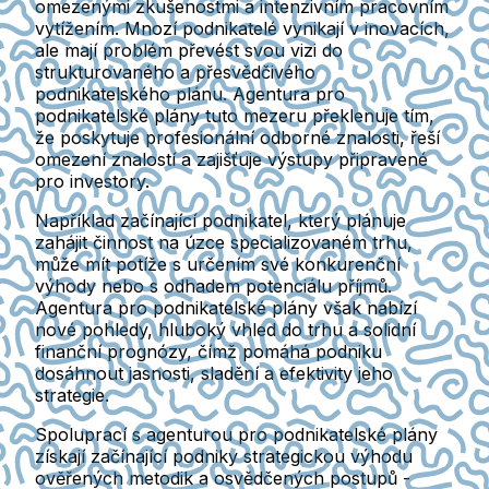
omezenými zkušenostmi a intenzivním pracovním
vytížením. Mnozí podnikatelé vynikají v inovacích,
ale mají problém převést svou vizi do
strukturovaného a přesvědčivého
podnikatelského plánu. Agentura pro
podnikatelské plány tuto mezeru překlenuje tím,
že poskytuje profesionální odborné znalosti, řeší
omezení znalostí a zajišťuje výstupy připravené
pro investory.
Například začínající podnikatel, který plánuje
zahájit činnost na úzce specializovaném trhu,
může mít potíže s určením své konkurenční
výhody nebo s odhadem potenciálu příjmů.
Agentura pro podnikatelské plány však nabízí
nové pohledy, hluboký vhled do trhu a solidní
finanční prognózy, čímž pomáhá podniku
dosáhnout jasnosti, sladění a efektivity jeho
strategie.
Spoluprací s agenturou pro podnikatelské plány
získají začínající podniky strategickou výhodu
ověřených metodik a osvědčených postupů -