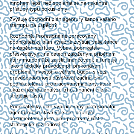
mnohem lepší než spoléhat se na riskantní
přístupy typu pokus-omyl.
Zvyšuje obchodní plán agentury šance vašeho
startupu na úspěch?
Rozhodně. Profesionálně zpracovaný
podnikatelský plán výrazně zvyšuje vaše šance
na úspěch startupu. Vybaví podnikatele
přesvědčivým, na datech založeným příběhem,
který mu pomůže zajistit financování, a funguje
jako praktický průvodce při překonávání
problémů. Investoři a věřitelé budou s větší
pravděpodobností důvěřovat začínajícím
podnikatelům s propracovanými plány, které
ukazují jasnou analýzu trhu, finanční cíle a
strategie růstu.
Podnikatelský plán vypracovaný profesionální
agenturou se stává více než pouhým
dokumentem - je to plán pro trvalý růst a
strategické rozhodování.