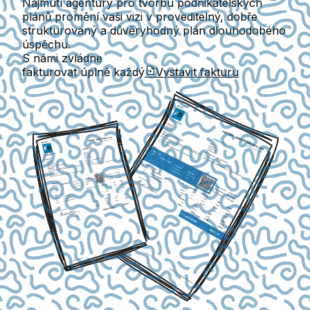
Najmutí agentury pro tvorbu podnikatelských
plánů promění vaši vizi v proveditelný, dobře
strukturovaný a důvěryhodný plán dlouhodobého
úspěchu.
S námi zvládne
fakturovat úplně každý
Vystavit fakturu