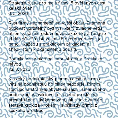
Strategie růstu pro malé firmy: 5 ověřených cest
ke škálování
6. 5. 2026
Růst firmy neznamená jen vyšší obrat. Znamená
budovat udržitelný byznys, který zvládne větší
objem zakázek, osloví nové zákazníky a funguje
efektivněji. Představujeme 5 ověřených cest, jak
na to - každou s praktickým příkladem a
checklistem k okamžitému použití.
Podnikatelský plán na jednu stránku: Praktický
návod
23. 3. 2026
Klasický podnikatelský plán má desítky stran a
většina podnikatelů ho nikdy nedopíše. Přitom
stačí jedna stránka, abyste si ujasnili směr svého
podnikání, oslovili investora nebo prostě jen
přestali tápat. Ukážeme vám, jak si takový plán
sestavit krok za krokem – s příklady přímo z
českého prostředí.