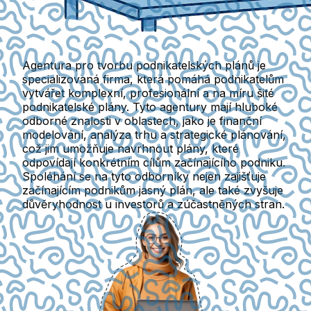
Agentura pro tvorbu podnikatelských plánů je
specializovaná firma, která pomáhá podnikatelům
vytvářet komplexní, profesionální a na míru šité
podnikatelské plány. Tyto agentury mají hluboké
odborné znalosti v oblastech, jako je finanční
modelování, analýza trhu a strategické plánování,
což jim umožňuje navrhnout plány, které
odpovídají konkrétním cílům začínajícího podniku.
Spoléhání se na tyto odborníky nejen zajišťuje
začínajícím podnikům jasný plán, ale také zvyšuje
důvěryhodnost u investorů a zúčastněných stran.