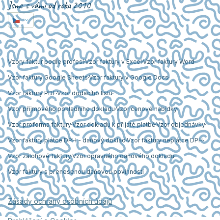
Jsme s vámi od roku 2010
Vzory faktur podle profesí
Vzor faktury v Excel
Vzor faktury Word
Vzor faktury Google Sheets
Vzor faktury v Google Docs
Vzor faktury PDF
Vzor dodacího listu
Vzor příjmového pokladního dokladu
Vzor cenové nabídky
Vzor proforma faktury
Vzor dokladu k přijaté platbě
Vzor objednávky
Vzor faktury plátce DPH - daňový doklad
Vzor faktury neplátce DPH
Vzor zálohové faktury
Vzor opravného daňového dokladu
Vzor faktury s přenesenou daňovou povinností
Zásady ochrany osobních údajů