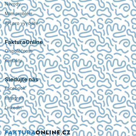
Návody
Mám problém
API pro vývojáře
FakturaOnline
O společnosti
Kontakty
Sledujte nás
Facebook
Instagram
LinkedIn