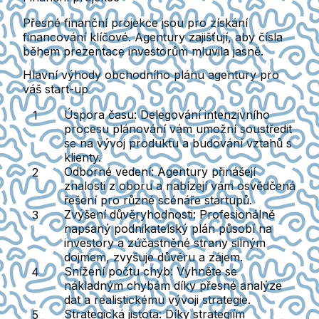
Přesné finanční projekce jsou pro získání
financování klíčové. Agentury zajišťují, aby čísla
během prezentace investorům mluvila jasně.
Hlavní výhody obchodního plánu agentury pro
váš start-up
Úspora času:
Delegování intenzivního
procesu plánování vám umožní soustředit
se na vývoj produktu a budování vztahů s
klienty.
Odborné vedení:
Agentury přinášejí
znalosti z oboru a nabízejí vám osvědčená
řešení pro různé scénáře startupů.
Zvýšení důvěryhodnosti:
Profesionálně
napsaný podnikatelský plán působí na
investory a zúčastněné strany silným
dojmem, zvyšuje důvěru a zájem.
Snížení počtu chyb:
Vyhněte se
nákladným chybám díky přesné analýze
dat a realistickému vývoji strategie.
Strategická jistota:
Díky strategiím