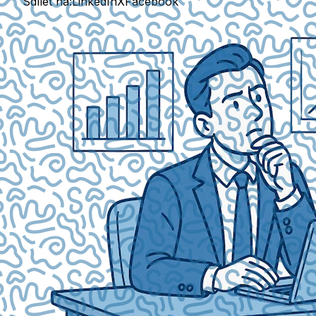
Sdílet na:
LinkedIn
X
Facebook