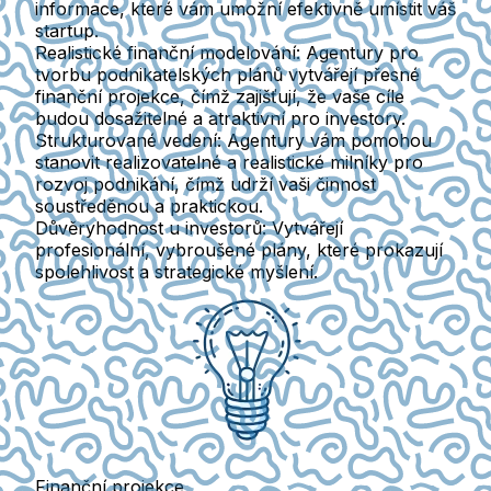
informace, které vám umožní efektivně umístit váš
startup.
Realistické finanční modelování:
Agentury pro
tvorbu podnikatelských plánů vytvářejí přesné
finanční projekce, čímž zajišťují, že vaše cíle
budou dosažitelné a atraktivní pro investory.
Strukturované vedení:
Agentury vám pomohou
stanovit realizovatelné a realistické milníky pro
rozvoj podnikání, čímž udrží vaši činnost
soustředěnou a praktickou.
Důvěryhodnost u investorů:
Vytvářejí
profesionální, vybroušené plány, které prokazují
spolehlivost a strategické myšlení.
Finanční projekce