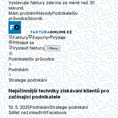
Vystavujte faktury zdarma za méně než 30
sekund.
Mám problém
Návody
Podnikatelův
průvodce
Slovník
Faktury
Exporty
Výdaje
Přihlásit se
Vystavit fakturu
Menu
Podnikatelův průvodce
Podnikání
Strategie podnikání
Nejúčinnější techniky získávání klientů pro
začínající podnikatele
19. 5. 2025
Podnikání
Strategie podnikání
Sdílet na:
LinkedIn
X
Facebook