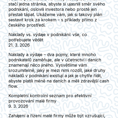
stačí jedna stránka, abyste si ujasnili směr svého
podnikání, oslovili investora nebo prostě jen
přestali tápat. Ukážeme vám, jak si takový plán
sestavit krok za krokem – s příklady přímo z
českého prostředí.
Náklady vs. výdaje v podnikání: vše, co
potřebujete vědět
21. 3. 2026
Náklady a výdaje – dva pojmy, které mnoho
podnikatelů zaměňuje, ale v účetnictví i daních
znamenají něco jiného. Vysvětlíme vám
srozumitelně, jaký je mezi nimi rozdíl, jaké druhy
nákladů v podnikání existují a jak je chytře řídit,
abyste platili méně na daních a měli zdravější cash
flow.
Kompletní kontrolní seznam pro efektivní
provozování malé firmy
9. 3. 2026
Zahájení a řízení malé firmy může být vzrušující,