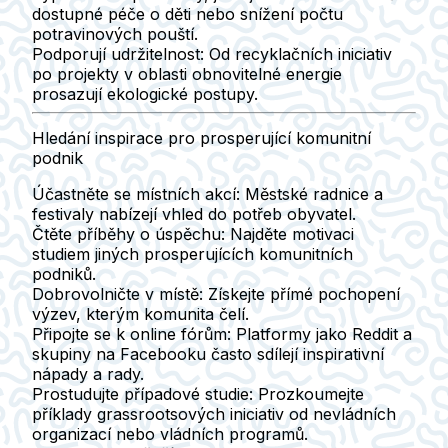
dostupné péče o děti nebo snížení počtu
potravinových pouští.
Podporují udržitelnost:
Od recyklačních iniciativ
po projekty v oblasti obnovitelné energie
prosazují ekologické postupy.
Hledání inspirace pro prosperující komunitní
podnik
Účastněte se místních akcí:
Městské radnice a
festivaly nabízejí vhled do potřeb obyvatel.
Čtěte příběhy o úspěchu:
Najděte motivaci
studiem jiných prosperujících komunitních
podniků.
Dobrovolničte v místě:
Získejte přímé pochopení
výzev, kterým komunita čelí.
Připojte se k online fórům:
Platformy jako Reddit a
skupiny na Facebooku často sdílejí inspirativní
nápady a rady.
Prostudujte případové studie:
Prozkoumejte
příklady grassrootsových iniciativ od nevládních
organizací nebo vládních programů.