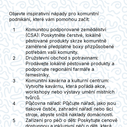
Objevte inspirativní nápady pro komunitní
podnikání, které vám pomohou začít:
Komunitou podporované zemědělství
(CSA):
Poskytněte čerstvé, lokálně
pěstované produkty skrze komunitně
zaměřené předplatné boxy přizpůsobené
potřebám vaší komunity.
Družstevní obchod s potravinami:
Prodávejte lokálně pěstované produkty a
podporujte regionální farmáře a
řemeslníky.
Komunitní kavárna a kulturní centrum:
Vytvořte kavárnu, která pořádá akce,
workshopy nebo výstavy umění místních
tvůrců.
Půjčovna nářadí:
Půjčujte nářadí, jako jsou
tlakové čističe, zahradní nářadí nebo šicí
stroje, abyste snížili náklady domácností.
Zařízení pro péči o děti:
Poskytujte cenově
dostupnou a inkluzivní péči o děti, která