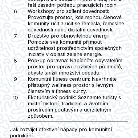
řeší zásadní potřebu pracujících rodin.
Workshopy pro sdílení dovedností:
Provozujte prostor, kde mohou členové
komunity učit a učit se řemesla, řemeslné
dovednosti nebo digitální dovednosti.
Družstvo pro obnovitelnou energii:
Pomozte své komunitě přijmout
udržitelnost prostřednictvím společných
iniciativ v oblasti zelené energie.
Pop-up opravna:
Nabídněte obyvatelům
prostor pro opravu rozbitých předmětů,
abyste snížili množství odpadu.
Komunitní fitness centrum:
Navrhněte
přístupný wellness prostor s levným
členstvím a fitness kurzy.
Ekoturistický podnik:
Seznamte turisty s
místní historií, tradicemi a životním
prostředím poutavým a udržitelným
způsobem.
Jak rozvíjet efektivní nápady pro komunitní
podnikání