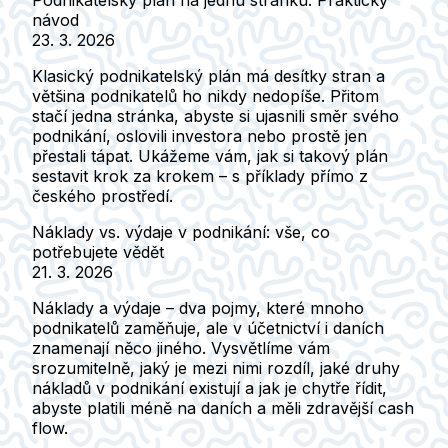
Podnikatelský plán na jednu stránku: Praktický
návod
23. 3. 2026
Klasický podnikatelský plán má desítky stran a
většina podnikatelů ho nikdy nedopíše. Přitom
stačí jedna stránka, abyste si ujasnili směr svého
podnikání, oslovili investora nebo prostě jen
přestali tápat. Ukážeme vám, jak si takový plán
sestavit krok za krokem – s příklady přímo z
českého prostředí.
Náklady vs. výdaje v podnikání: vše, co
potřebujete vědět
21. 3. 2026
Náklady a výdaje – dva pojmy, které mnoho
podnikatelů zaměňuje, ale v účetnictví i daních
znamenají něco jiného. Vysvětlíme vám
srozumitelně, jaký je mezi nimi rozdíl, jaké druhy
nákladů v podnikání existují a jak je chytře řídit,
abyste platili méně na daních a měli zdravější cash
flow.