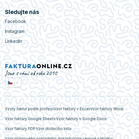
Sledujte nás
Facebook
Instagram
LinkedIn
Jsme s vámi od roku 2010
Vzory faktur podle profesí
Vzor faktury v Excel
Vzor faktury Word
Vzor faktury Google Sheets
Vzor faktury v Google Docs
Vzor faktury PDF
Vzor dodacího listu
Vzor příjmového pokladního dokladu
Vzor cenové nabídky