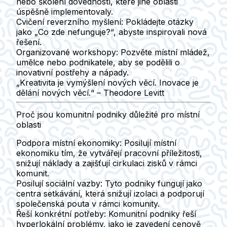
nebo školení dovedností, které jiné oblasti
úspěšně implementovaly.
Cvičení reverzního myšlení:
Pokládejte otázky
jako „Co zde nefunguje?“, abyste inspirovali nová
řešení.
Organizované workshopy:
Pozvěte místní mládež,
umělce nebo podnikatele, aby se podělili o
inovativní postřehy a nápady.
„Kreativita je vymýšlení nových věcí. Inovace je
dělání nových věcí.“ – Theodore Levitt
Proč jsou komunitní podniky důležité pro místní
oblasti
Podpora místní ekonomiky:
Posilují místní
ekonomiku tím, že vytvářejí pracovní příležitosti,
snižují náklady a zajišťují cirkulaci zisků v rámci
komunit.
Posilují sociální vazby:
Tyto podniky fungují jako
centra setkávání, která snižují izolaci a podporují
společenská pouta v rámci komunity.
Řeší konkrétní potřeby:
Komunitní podniky řeší
hyperlokální problémy, jako je zavedení cenově