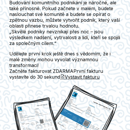
Budování komunitního podnikání je náročné, ale
také přínosné. Pokud začnete v malém, budete
naslouchat své komunitě a budete se opírat o
zpětnou vazbu, můžete vytvořit podnik, který vaší
oblasti přinese trvalou hodnotu.
„Skvělé podniky nevznikají přes noc – jsou
výsledkem nadšení, vytrvalosti a lidí, kteří se spojili
za společným cílem.“
Udělejte první krok ještě dnes s vědomím, že i
malé změny mohou vyvolat významnou
transformaci!
Začněte fakturovat ZDARMA
První fakturu
vystavíte do
30 sekund
Vystavit fakturu