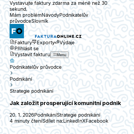
Vystavujte faktury zdarma za méně než 30
sekund.
Mám problém
Návody
Podnikatelův
průvodce
Slovník
Faktury
Exporty
Výdaje
Přihlásit se
Vystavit fakturu
Menu
Podnikatelův průvodce
Podnikání
Strategie podnikání
Jak založit prosperující komunitní podnik
20. 1. 2026
Podnikání
Strategie podnikání
4 minuty čtení
Sdílet na:
LinkedIn
X
Facebook