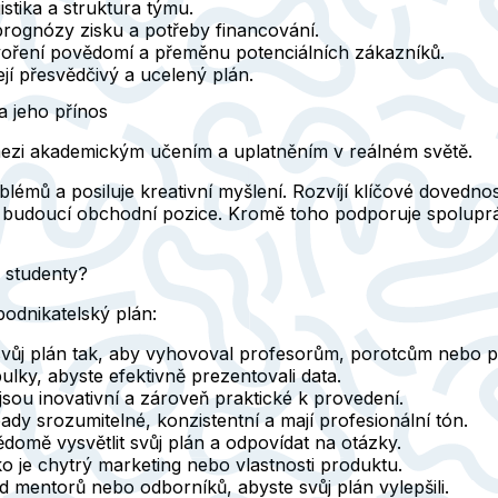
stika a struktura týmu.
rognózy zisku a potřeby financování.
oření povědomí a přeměnu potenciálních zákazníků.
řejí přesvědčivý a ucelený plán.
a jeho přínos
mezi akademickým učením a uplatněním v reálném světě.
émů a posiluje kreativní myšlení. Rozvíjí klíčové dovednost
 budoucí obchodní pozice. Kromě toho podporuje spoluprác
o studenty?
 podnikatelský plán:
vůj plán tak, aby vyhovoval profesorům, porotcům nebo p
bulky, abyste efektivně prezentovali data.
jsou inovativní a zároveň praktické k provedení.
ady srozumitelné, konzistentní a mají profesionální tón.
domě vysvětlit svůj plán a odpovídat na otázky.
o je chytrý marketing nebo vlastnosti produktu.
d mentorů nebo odborníků, abyste svůj plán vylepšili.