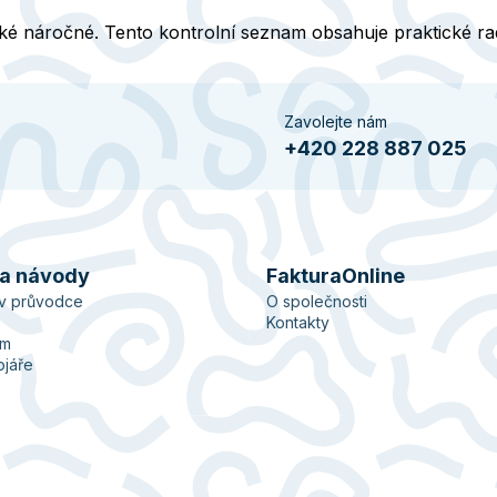
také náročné. Tento kontrolní seznam obsahuje praktické rady
Zavolejte nám
+420 228 887 025
 a návody
FakturaOnline
ův průvodce
O společnosti
Kontakty
ém
ojáře