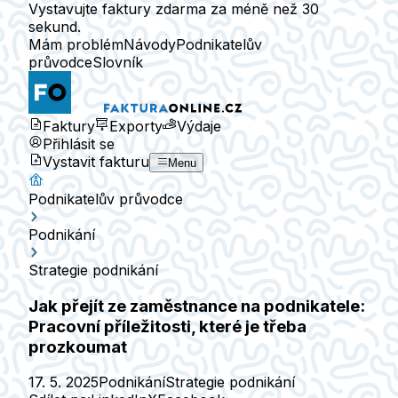
Vystavujte faktury zdarma za méně než 30
sekund.
Mám problém
Návody
Podnikatelův
průvodce
Slovník
Faktury
Exporty
Výdaje
Přihlásit se
Vystavit fakturu
Menu
Podnikatelův průvodce
Podnikání
Strategie podnikání
Jak přejít ze zaměstnance na podnikatele:
Pracovní příležitosti, které je třeba
prozkoumat
17. 5. 2025
Podnikání
Strategie podnikání