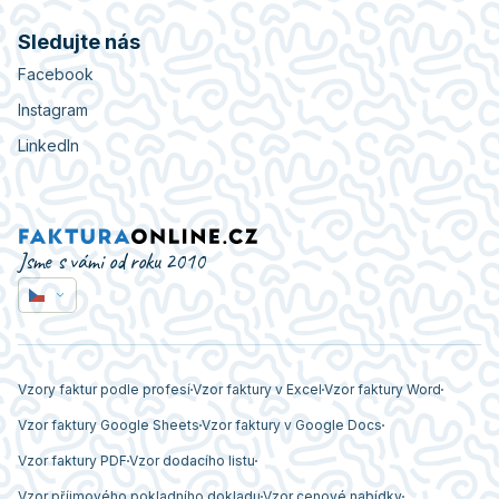
Sledujte nás
Facebook
Instagram
LinkedIn
Jsme s vámi od roku 2010
Vzory faktur podle profesí
Vzor faktury v Excel
Vzor faktury Word
Vzor faktury Google Sheets
Vzor faktury v Google Docs
Vzor faktury PDF
Vzor dodacího listu
Vzor příjmového pokladního dokladu
Vzor cenové nabídky