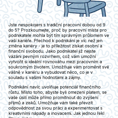
Jste nespokojeni s tradiční pracovní dobou od 9
do 5? Prozkoumejte, proč by pracovní místa pro
podnikatele mohla být tím správným průlomem ve
vaší kariéře. Přechod k podnikání je víc než jen
změna kariéry - je to příležitost získat osobní a
finanční svobodu. Jako podnikatel již nejste
vázáni pevným rozvrhem, což vám umožní
vytvořit si ideální rovnováhu mezi pracovním a
soukromým životem. Umožňuje vám proměnit své
vášně v kariéru a vybudovat něco, co je v
souladu s vašimi hodnotami a zájmy.
Podnikání navíc uvolňuje potenciál finančního
růstu. Místo toho, abyste byli omezeni platem, se
vaše úsilí může přímo promítnout do zvýšení
příjmů a zisků. Umožňuje vám také převzít
odpovědnost za svou práci a experimentovat s
kreativními nápady a inovacemi. Jak jednou řekl