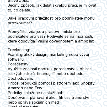
Steve Jobs:
Jediný způsob, jak dělat skvělou práci, je milovat
to, co děláte.
Jaké pracovní příležitosti pro podnikatele mohu
prozkoumat?
Přemýšlíte, zda jsou pracovní místa pro
podnikatele pro vás? Podívejte se na možnosti,
které odpovídají vašim dovednostem a ambicím:
Freelancing
:
Psaní, grafický design, marketing nebo vývoj
softwaru.
Poradenství
:
Využijte znalosti oboru k poradenství v oblasti
lidských zdrojů, financí, IT nebo obchodu.
Obchodování
:
Prodej produktů pomocí platforem jako Shopify,
Amazon nebo Etsy.
Podniky založené na službách
:
Doučování, plánování akcí, fitness trenérství
nebo správa sociálních médií.
Digitální produkty
: