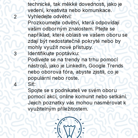
technické, tak měkké dovednosti, jako je
vedení, kreativita nebo komunikace.
Vyhledejte odvětví
:
Prozkoumejte odvětví, která odpovídají
vašim odborným znalostem. Ptejte se
například, které oblasti ve vašem oboru se
zdají být nedostatečně pokryté nebo by
mohly využít nové přístupy.
Identifikujte poptávku
:
Podívejte se na trendy na trhu pomocí
nástrojů, jako je LinkedIn, Google Trends
nebo oborová fóra, abyste zjistili, co je
populární nebo roste.
Síť
:
Spojte se s podnikateli ve svém oboru
pomocí akcí, online komunit nebo setkání.
Jejich poznatky vás mohou nasměrovat k
využitelným příležitostem.