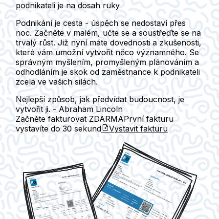
podnikateli je na dosah ruky
Podnikání je cesta - úspěch se nedostaví přes
noc. Začněte v malém, učte se a soustřeďte se na
trvalý růst. Již nyní máte dovednosti a zkušenosti,
které vám umožní vytvořit něco významného. Se
správným myšlením, promyšleným plánováním a
odhodláním je skok od zaměstnance k podnikateli
zcela ve vašich silách.
Nejlepší způsob, jak předvídat budoucnost, je
vytvořit ji. - Abraham Lincoln
Začněte fakturovat ZDARMA
První fakturu
vystavíte do
30 sekund
Vystavit fakturu