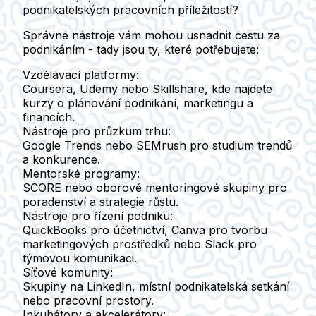
podnikatelských pracovních příležitostí?
Správné nástroje vám mohou usnadnit cestu za
podnikáním - tady jsou ty, které potřebujete:
Vzdělávací platformy
:
Coursera, Udemy nebo Skillshare, kde najdete
kurzy o plánování podnikání, marketingu a
financích.
Nástroje pro průzkum trhu
:
Google Trends nebo SEMrush pro studium trendů
a konkurence.
Mentorské programy
:
SCORE nebo oborové mentoringové skupiny pro
poradenství a strategie růstu.
Nástroje pro řízení podniku
:
QuickBooks pro účetnictví, Canva pro tvorbu
marketingových prostředků nebo Slack pro
týmovou komunikaci.
Síťové komunity
:
Skupiny na LinkedIn, místní podnikatelská setkání
nebo pracovní prostory.
Inkubátory a akcelerátory
: