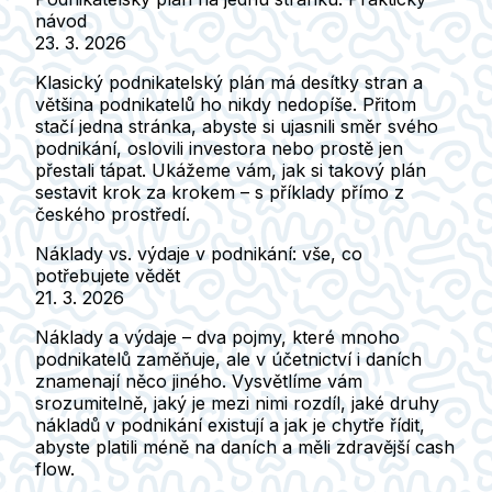
návod
23. 3. 2026
Klasický podnikatelský plán má desítky stran a
většina podnikatelů ho nikdy nedopíše. Přitom
stačí jedna stránka, abyste si ujasnili směr svého
podnikání, oslovili investora nebo prostě jen
přestali tápat. Ukážeme vám, jak si takový plán
sestavit krok za krokem – s příklady přímo z
českého prostředí.
Náklady vs. výdaje v podnikání: vše, co
potřebujete vědět
21. 3. 2026
Náklady a výdaje – dva pojmy, které mnoho
podnikatelů zaměňuje, ale v účetnictví i daních
znamenají něco jiného. Vysvětlíme vám
srozumitelně, jaký je mezi nimi rozdíl, jaké druhy
nákladů v podnikání existují a jak je chytře řídit,
abyste platili méně na daních a měli zdravější cash
flow.