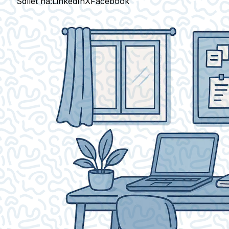
Sdílet na:
LinkedIn
X
Facebook