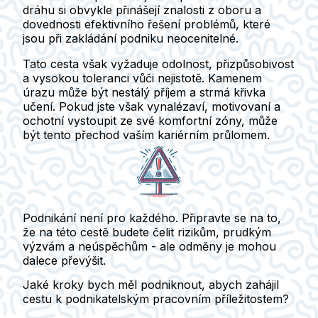
dráhu si obvykle přinášejí znalosti z oboru a
dovednosti efektivního řešení problémů, které
jsou při zakládání podniku neocenitelné.
Tato cesta však vyžaduje odolnost, přizpůsobivost
a vysokou toleranci vůči nejistotě. Kamenem
úrazu může být nestálý příjem a strmá křivka
učení. Pokud jste však vynalézaví, motivovaní a
ochotní vystoupit ze své komfortní zóny, může
být tento přechod vaším kariérním průlomem.
Podnikání není pro každého. Připravte se na to,
že na této cestě budete čelit rizikům, prudkým
výzvám a neúspěchům - ale odměny je mohou
dalece převýšit.
Jaké kroky bych měl podniknout, abych zahájil
cestu k podnikatelským pracovním příležitostem?