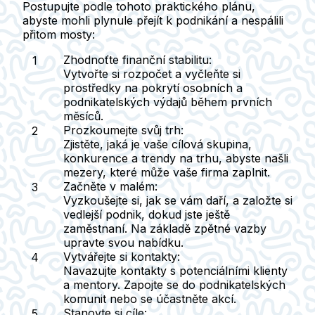
Postupujte podle tohoto praktického plánu,
abyste mohli plynule přejít k podnikání a nespálili
přitom mosty:
Zhodnoťte finanční stabilitu
:
Vytvořte si rozpočet a vyčleňte si
prostředky na pokrytí osobních a
podnikatelských výdajů během prvních
měsíců.
Prozkoumejte svůj trh
:
Zjistěte, jaká je vaše cílová skupina,
konkurence a trendy na trhu, abyste našli
mezery, které může vaše firma zaplnit.
Začněte v malém
:
Vyzkoušejte si, jak se vám daří, a založte si
vedlejší podnik, dokud jste ještě
zaměstnaní. Na základě zpětné vazby
upravte svou nabídku.
Vytvářejte si kontakty
:
Navazujte kontakty s potenciálními klienty
a mentory. Zapojte se do podnikatelských
komunit nebo se účastněte akcí.
Stanovte si cíle
: