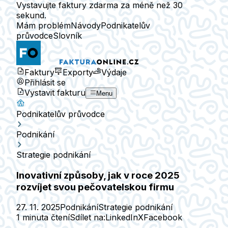
Vystavujte faktury zdarma za méně než 30
sekund.
Mám problém
Návody
Podnikatelův
průvodce
Slovník
Faktury
Exporty
Výdaje
Přihlásit se
Vystavit fakturu
Menu
Podnikatelův průvodce
Podnikání
Strategie podnikání
Inovativní způsoby, jak v roce 2025
rozvíjet svou pečovatelskou firmu
27. 11. 2025
Podnikání
Strategie podnikání
1 minuta čtení
Sdílet na:
LinkedIn
X
Facebook