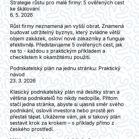
Strategie růstu pro malé firmy: 5 ověřených cest
ke škálování
6. 5. 2026
Růst firmy neznamená jen vyšší obrat. Znamená
budovat udržitelný byznys, který zvládne větší
objem zakázek, osloví nové zákazníky a funguje
efektivněji. Představujeme 5 ověřených cest, jak
na to - každou s praktickým příkladem a
checklistem k okamžitému použití.
Podnikatelský plán na jednu stránku: Praktický
návod
23. 3. 2026
Klasický podnikatelský plán má desítky stran a
většina podnikatelů ho nikdy nedopíše. Přitom
stačí jedna stránka, abyste si ujasnili směr svého
podnikání, oslovili investora nebo prostě jen
přestali tápat. Ukážeme vám, jak si takový plán
sestavit krok za krokem – s příklady přímo z
českého prostředí.