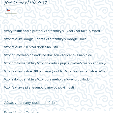
Jsme s vámi od roku 2010
Vzory faktur podle profesí
Vzor faktury v Excel
Vzor faktury Word
Vzor faktury Google Sheets
Vzor faktury v Google Docs
Vzor faktury PDF
Vzor dodacího listu
Vzor příjmového pokladního dokladu
Vzor cenové nabídky
Vzor proforma faktury
Vzor dokladu k přijaté platbě
Vzor objednávky
Vzor faktury plátce DPH - daňový doklad
Vzor faktury neplátce DPH
Vzor zálohové faktury
Vzor opravného daňového dokladu
Vzor faktury s přenesenou daňovou povinností
Zásady ochrany osobních údajů
Prohlášení o Cookies