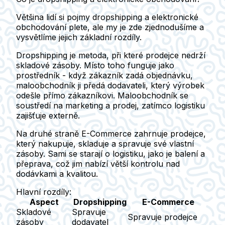
Většina lidí si pojmy dropshipping a elektronické
obchodování plete, ale my je zde zjednodušíme a
vysvětlíme jejich základní rozdíly.
Dropshipping
je metoda, při které prodejce nedrží
skladové zásoby. Místo toho funguje jako
prostředník - když zákazník zadá objednávku,
maloobchodník ji předá dodavateli, který výrobek
odešle přímo zákazníkovi. Maloobchodník se
soustředí na marketing a prodej, zatímco logistiku
zajišťuje externě.
Na druhé straně
E-Commerce
zahrnuje prodejce,
který nakupuje, skladuje a spravuje své vlastní
zásoby. Sami se starají o logistiku, jako je balení a
přeprava, což jim nabízí větší kontrolu nad
dodávkami a kvalitou.
Hlavní rozdíly:
Aspect
Dropshipping
E-Commerce
Skladové
Spravuje
Spravuje prodejce
zásoby
dodavatel