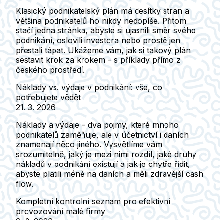
Klasický podnikatelský plán má desítky stran a
většina podnikatelů ho nikdy nedopíše. Přitom
stačí jedna stránka, abyste si ujasnili směr svého
podnikání, oslovili investora nebo prostě jen
přestali tápat. Ukážeme vám, jak si takový plán
sestavit krok za krokem – s příklady přímo z
českého prostředí.
Náklady vs. výdaje v podnikání: vše, co
potřebujete vědět
21. 3. 2026
Náklady a výdaje – dva pojmy, které mnoho
podnikatelů zaměňuje, ale v účetnictví i daních
znamenají něco jiného. Vysvětlíme vám
srozumitelně, jaký je mezi nimi rozdíl, jaké druhy
nákladů v podnikání existují a jak je chytře řídit,
abyste platili méně na daních a měli zdravější cash
flow.
Kompletní kontrolní seznam pro efektivní
provozování malé firmy