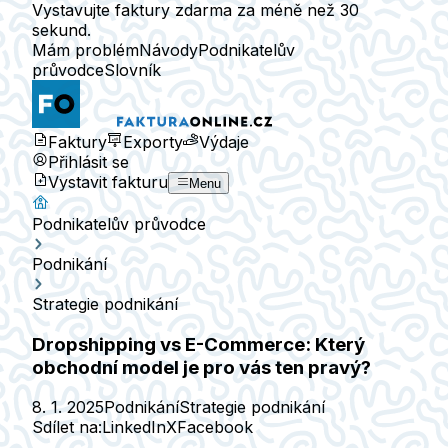
Vystavujte faktury zdarma za méně než 30
sekund.
Mám problém
Návody
Podnikatelův
průvodce
Slovník
Faktury
Exporty
Výdaje
Přihlásit se
Vystavit fakturu
Menu
Podnikatelův průvodce
Podnikání
Strategie podnikání
Dropshipping vs E-Commerce: Který
obchodní model je pro vás ten pravý?
8. 1. 2025
Podnikání
Strategie podnikání
Sdílet na:
LinkedIn
X
Facebook