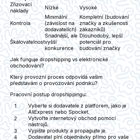
Zřizovací
Nízké
Vysoké
náklady
Minimální
Kompletní (budování
Kontrola
(závislost na
značky a zkušenosti
dodavatelích)
zákazníků)
Snadnější, ale
Dlouhodobý, lepší
Škálovatelnost
vyšší
potenciál pro
konkurence
budování značky
Jak funguje dropshipping vs elektronické
obchodování?
Který provozní proces odpovídá vašim
představám o provozování podniku?
Pracovní postup dropshippingu:
Vyberte si dodavatele z platforem, jako je
AliExpress nebo Spocket.
Vytvořte internetový obchod pomocí
nástrojů.
Vypište produkty a propagujte je.
Dodavatel plní objednávky přímo pro vaše