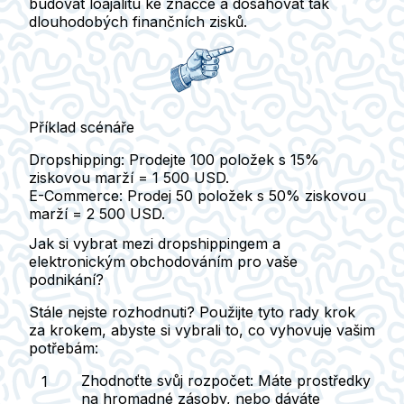
budovat loajalitu ke značce a dosahovat tak
dlouhodobých finančních zisků.
Příklad scénáře
Dropshipping:
Prodejte 100 položek s 15%
ziskovou marží = 1 500 USD.
E-Commerce:
Prodej 50 položek s 50% ziskovou
marží = 2 500 USD.
Jak si vybrat mezi dropshippingem a
elektronickým obchodováním pro vaše
podnikání?
Stále nejste rozhodnuti? Použijte tyto rady krok
za krokem, abyste si vybrali to, co vyhovuje vašim
potřebám:
Zhodnoťte svůj rozpočet
: Máte prostředky
na hromadné zásoby, nebo dáváte