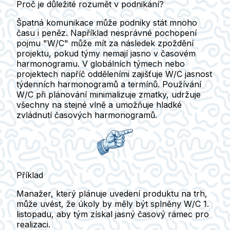
Proč je důležité rozumět v podnikání?
Špatná komunikace může podniky stát mnoho
času i peněz. Například nesprávné pochopení
pojmu "W/C" může mít za následek zpoždění
projektu, pokud týmy nemají jasno v časovém
harmonogramu. V globálních týmech nebo
projektech napříč odděleními zajišťuje W/C jasnost
týdenních harmonogramů a termínů. Používání
W/C při plánování minimalizuje zmatky, udržuje
všechny na stejné vlně a umožňuje hladké
zvládnutí časových harmonogramů.
Příklad
Manažer, který plánuje uvedení produktu na trh,
může uvést, že úkoly by měly být splněny W/C 1.
listopadu, aby tým získal jasný časový rámec pro
realizaci.