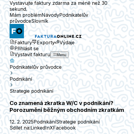
Vystavujte faktury zdarma za méně než 30
sekund.
Mám problém
Návody
Podnikatelův
průvodce
Slovník
Faktury
Exporty
Výdaje
Přihlásit se
Vystavit fakturu
Menu
Podnikatelův průvodce
Podnikání
Strategie podnikání
Co znamená zkratka W/C v podnikání?
Porozumění běžným obchodním zkratkám
12. 2. 2025
Podnikání
Strategie podnikání
Sdílet na:
LinkedIn
X
Facebook