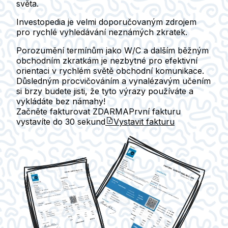
světa.
Investopedia
je velmi doporučovaným zdrojem
pro rychlé vyhledávání neznámých zkratek.
Porozumění termínům jako W/C a dalším běžným
obchodním zkratkám je nezbytné pro efektivní
orientaci v rychlém světě obchodní komunikace.
Důsledným procvičováním a vynalézavým učením
si brzy budete jisti, že tyto výrazy používáte a
vykládáte bez námahy!
Začněte fakturovat ZDARMA
První fakturu
vystavíte do
30 sekund
Vystavit fakturu