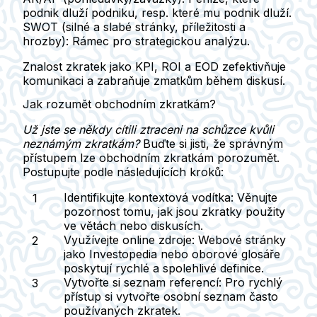
podnik dluží podniku, resp. které mu podnik dluží.
SWOT (silné a slabé stránky, příležitosti a
hrozby)
: Rámec pro strategickou analýzu.
Znalost zkratek jako
KPI, ROI a EOD
zefektivňuje
komunikaci a zabraňuje zmatkům během diskusí.
Jak rozumět obchodním zkratkám?
Už jste se někdy cítili ztraceni na schůzce kvůli
neznámým zkratkám?
Buďte si jisti, že správným
přístupem lze obchodním zkratkám porozumět.
Postupujte podle následujících kroků:
Identifikujte kontextová vodítka
: Věnujte
pozornost tomu, jak jsou zkratky použity
ve větách nebo diskusích.
Využívejte online zdroje
: Webové stránky
jako Investopedia nebo oborové glosáře
poskytují rychlé a spolehlivé definice.
Vytvořte si seznam referencí
: Pro rychlý
přístup si vytvořte osobní seznam často
používaných zkratek.