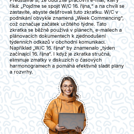
Představte si, že obdržíte pracovní e-mail, který
říká: „Pojďme se spojit W/C 16. října,“ a na chvíli se
zastavíte, abyste dešifrovali tuto zkratku. W/C v
podnikání obvykle znamená „Week Commencing“,
což označuje začátek určitého týdne. Tato
zkratka se běžně používá v plánech, e-mailech a
plánovacích dokumentech k zjednodušení
týdenních odkazů v obchodní komunikaci.
Například „W/C 16. října“ by znamenalo „týden
začínající 16. října“. I když je zkratka stručná,
eliminuje zmatky v diskuzích o časových
harmonogramech a pomáhá efektivně sladit plány
a rozvrhy.