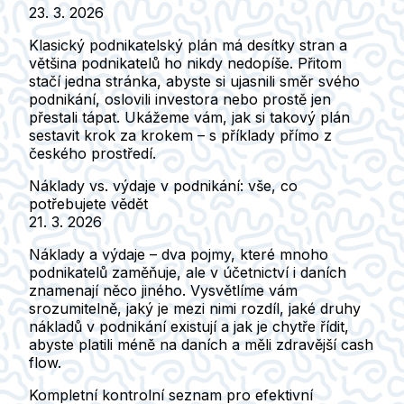
23. 3. 2026
Klasický podnikatelský plán má desítky stran a
většina podnikatelů ho nikdy nedopíše. Přitom
stačí jedna stránka, abyste si ujasnili směr svého
podnikání, oslovili investora nebo prostě jen
přestali tápat. Ukážeme vám, jak si takový plán
sestavit krok za krokem – s příklady přímo z
českého prostředí.
Náklady vs. výdaje v podnikání: vše, co
potřebujete vědět
21. 3. 2026
Náklady a výdaje – dva pojmy, které mnoho
podnikatelů zaměňuje, ale v účetnictví i daních
znamenají něco jiného. Vysvětlíme vám
srozumitelně, jaký je mezi nimi rozdíl, jaké druhy
nákladů v podnikání existují a jak je chytře řídit,
abyste platili méně na daních a měli zdravější cash
flow.
Kompletní kontrolní seznam pro efektivní