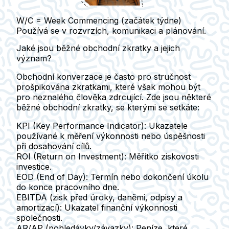
W/C = Week Commencing
(začátek týdne)
Používá se v rozvrzích, komunikaci a plánování.
Jaké jsou běžné obchodní zkratky a jejich
význam?
Obchodní konverzace je často pro stručnost
prošpikována zkratkami, které však mohou být
pro neznalého člověka zdrcující. Zde jsou některé
běžné obchodní zkratky, se kterými se setkáte:
KPI (Key Performance Indicator)
: Ukazatele
používané k měření výkonnosti nebo úspěšnosti
při dosahování cílů.
ROI (Return on Investment)
: Měřítko ziskovosti
investice.
EOD (End of Day)
: Termín nebo dokončení úkolu
do konce pracovního dne.
EBITDA (zisk před úroky, daněmi, odpisy a
amortizací)
: Ukazatel finanční výkonnosti
společnosti.
AR/AP (pohledávky/závazky)
: Peníze, které