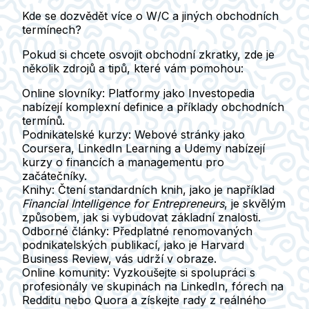
Kde se dozvědět více o W/C a jiných obchodních
termínech?
Pokud si chcete osvojit obchodní zkratky, zde je
několik zdrojů a tipů, které vám pomohou:
Online slovníky
: Platformy jako Investopedia
nabízejí komplexní definice a příklady obchodních
termínů.
Podnikatelské kurzy
: Webové stránky jako
Coursera, LinkedIn Learning a Udemy nabízejí
kurzy o financích a managementu pro
začátečníky.
Knihy
: Čtení standardních knih, jako je například
Financial Intelligence for Entrepreneurs
, je skvělým
způsobem, jak si vybudovat základní znalosti.
Odborné články
: Předplatné renomovaných
podnikatelských publikací, jako je Harvard
Business Review, vás udrží v obraze.
Online komunity
: Vyzkoušejte si spolupráci s
profesionály ve skupinách na LinkedIn, fórech na
Redditu nebo Quora a získejte rady z reálného