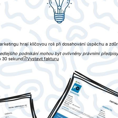
arketingu hrají klíčovou roli při dosahování úspěchu a zdů
 vedlejšího podnikání mohou být ovlivněny právními předpis
do
30 sekund
Vystavit fakturu