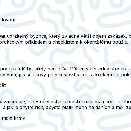
álování
 udržitelný byznys, který zvládne větší objem zakázek, os
praktickým příkladem a checklistem k okamžitému použití.
podnikatelů ho nikdy nedopíše. Přitom stačí jedna stránka, 
eme vám, jak si takový plán sestavit krok za krokem – s pří
dět
 zaměňuje, ale v účetnictví i daních znamenají něco jiného
 a jak je chytře řídit, abyste platili méně na daních a měli z
 malé firmy