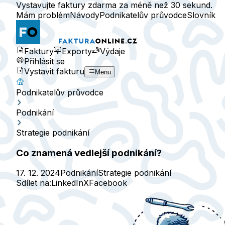
Vystavujte faktury zdarma za méně než 30 sekund.
Mám problém
Návody
Podnikatelův průvodce
Slovník
Faktury
Exporty
Výdaje
Přihlásit se
Vystavit fakturu
Menu
Podnikatelův průvodce
Podnikání
Strategie podnikání
Co znamená vedlejší podnikání?
17. 12. 2024
Podnikání
Strategie podnikání
Sdílet na:
LinkedIn
X
Facebook