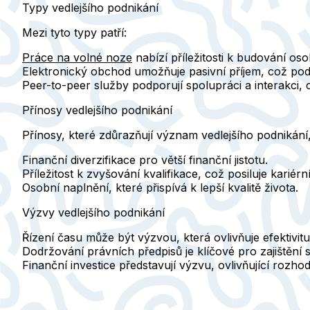
Typy vedlejšího podnikání
Mezi tyto typy
patří:
Práce na volné noze
nabízí příležitosti k budování os
Elektronický obchod umožňuje pasivní příjem, což podt
Peer-to-peer služby podporují spolupráci a interakci, 
Přínosy vedlejšího podnikání
Přínosy, které zdůrazňují význam vedlejšího podnikání
Finanční diverzifikace pro větší finanční jistotu.
Příležitost k zvyšování kvalifikace, což posiluje kariérní
Osobní naplnění, které přispívá k lepší kvalitě života.
Výzvy vedlejšího podnikání
Řízení času může být výzvou, která ovlivňuje efektivitu
Dodržování právních předpisů je klíčové pro zajištění 
Finanční investice představují výzvu, ovlivňující rozhod