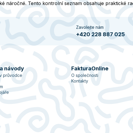
také náročné. Tento kontrolní seznam obsahuje praktické rady
Zavolejte nám
+420 228 887 025
 a návody
FakturaOnline
ův průvodce
O společnosti
Kontakty
ém
ojáře