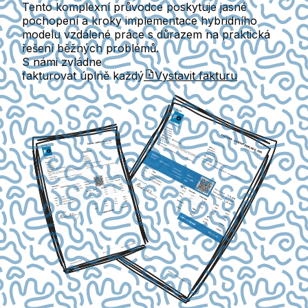
Tento komplexní průvodce poskytuje jasné
pochopení a kroky implementace hybridního
modelu vzdálené práce s důrazem na praktická
řešení běžných problémů.
S námi zvládne
fakturovat úplně každý
Vystavit fakturu