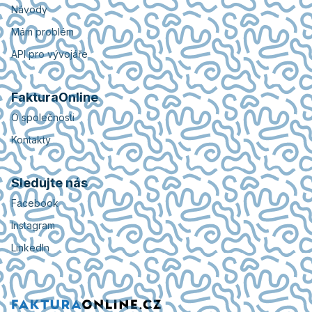
Návody
Mám problém
API pro vývojáře
FakturaOnline
O společnosti
Kontakty
Sledujte nás
Facebook
Instagram
LinkedIn