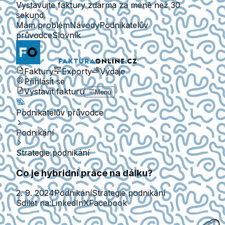
Vystavujte faktury zdarma za méně než 30
sekund.
Mám problém
Návody
Podnikatelův
průvodce
Slovník
Faktury
Exporty
Výdaje
Přihlásit se
Vystavit fakturu
Menu
Podnikatelův průvodce
Podnikání
Strategie podnikání
Co je hybridní práce na dálku?
2. 9. 2024
Podnikání
Strategie podnikání
Sdílet na:
LinkedIn
X
Facebook