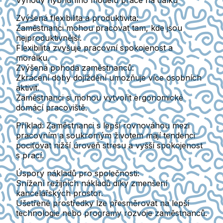
Výhody hybridního modelu práce na dálku
Zvýšená flexibilita a produktivita:
Zaměstnanci mohou pracovat tam, kde jsou
nejproduktivnější.
Flexibilita zvyšuje pracovní spokojenost a
morálku.
Zvýšená pohoda zaměstnanců:
Zkrácení doby dojíždění umožňuje více osobních
aktivit.
Zaměstnanci si mohou vytvořit ergonomické
domácí pracoviště.
Příklad:
Zaměstnanci s lepší rovnováhou mezi
pracovním a soukromým životem mají tendenci
pociťovat nižší úroveň stresu a vyšší spokojenost
s prací.
Úspory nákladů pro společnosti:
Snížení režijních nákladů díky zmenšení
kancelářských prostor.
Ušetřené prostředky lze přesměrovat na lepší
technologie nebo programy rozvoje zaměstnanců.