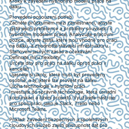
Kroky k zavedení hybridního modelu práce na
dálku
Provedení posouzení potřeb
Začněte průzkumem mezi zaměstnanci, abyste
zjistili jejich preference a problémy související s
hybridním modelem práce. Analyzujte pracovní
pozice, abyste zjistili, které jsou vhodné pro práci
na dálku, a zhodnoťte stávající infrastrukturu.
Stanovení jasných zásad a očekávání
Definujte míru flexibility
Určete dny pro práci na dálku oproti práci v
kanceláři
Ujasněte si úkoly, které musí být provedeny
osobně, a ty, které lze provést na dálku
Úloha technologie v hybridní práci
Investujte do správné technologie, která usnadní
komunikaci a řízení projektů. Využívejte nástroje
pro spolupráci, jako je Slack, Trello nebo
Microsoft Teams.
Příklad:
Zavedení bezpečných a spolehlivých
cloudových služeb zajistí přístupnost dat pro