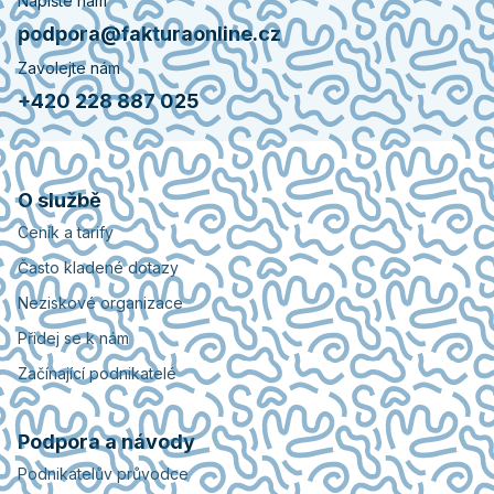
Napište nám
podpora@fakturaonline.cz
Zavolejte nám
+420 228 887 025
O službě
Ceník a tarify
Často kladené dotazy
Neziskové organizace
Přidej se k nám
Začínající podnikatelé
Podpora a návody
Podnikatelův průvodce