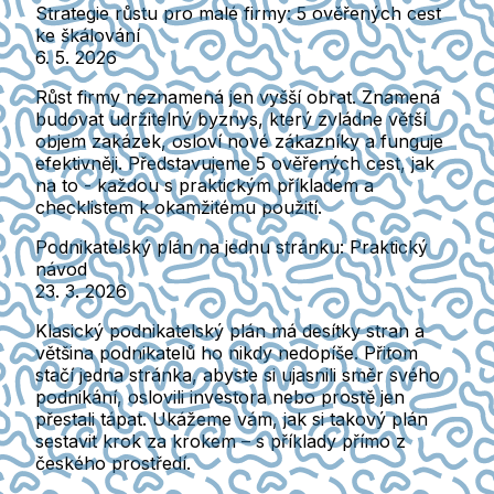
Strategie růstu pro malé firmy: 5 ověřených cest
ke škálování
6. 5. 2026
Růst firmy neznamená jen vyšší obrat. Znamená
budovat udržitelný byznys, který zvládne větší
objem zakázek, osloví nové zákazníky a funguje
efektivněji. Představujeme 5 ověřených cest, jak
na to - každou s praktickým příkladem a
checklistem k okamžitému použití.
Podnikatelský plán na jednu stránku: Praktický
návod
23. 3. 2026
Klasický podnikatelský plán má desítky stran a
většina podnikatelů ho nikdy nedopíše. Přitom
stačí jedna stránka, abyste si ujasnili směr svého
podnikání, oslovili investora nebo prostě jen
přestali tápat. Ukážeme vám, jak si takový plán
sestavit krok za krokem – s příklady přímo z
českého prostředí.