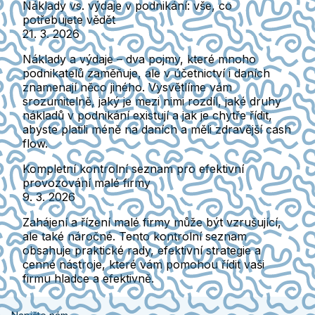
Náklady vs. výdaje v podnikání: vše, co
potřebujete vědět
21. 3. 2026
Náklady a výdaje – dva pojmy, které mnoho
podnikatelů zaměňuje, ale v účetnictví i daních
znamenají něco jiného. Vysvětlíme vám
srozumitelně, jaký je mezi nimi rozdíl, jaké druhy
nákladů v podnikání existují a jak je chytře řídit,
abyste platili méně na daních a měli zdravější cash
flow.
Kompletní kontrolní seznam pro efektivní
provozování malé firmy
9. 3. 2026
Zahájení a řízení malé firmy může být vzrušující,
ale také náročné. Tento kontrolní seznam
obsahuje praktické rady, efektivní strategie a
cenné nástroje, které vám pomohou řídit vaši
firmu hladce a efektivně.