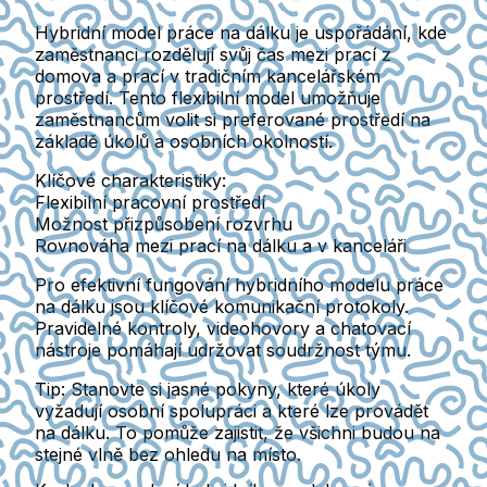
Hybridní model práce na dálku je uspořádání, kde
zaměstnanci rozdělují svůj čas mezi prací z
domova a prací v tradičním kancelářském
prostředí. Tento flexibilní model umožňuje
zaměstnancům volit si preferované prostředí na
základě úkolů a osobních okolností.
Klíčové charakteristiky:
Flexibilní pracovní prostředí
Možnost přizpůsobení rozvrhu
Rovnováha mezi prací na dálku a v kanceláři
Pro efektivní fungování hybridního modelu práce
na dálku jsou klíčové komunikační protokoly.
Pravidelné kontroly, videohovory a chatovací
nástroje pomáhají udržovat soudržnost týmu.
Tip:
Stanovte si jasné pokyny, které úkoly
vyžadují osobní spolupráci a které lze provádět
na dálku. To pomůže zajistit, že všichni budou na
stejné vlně bez ohledu na místo.