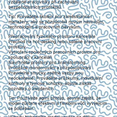
vzdálené pracovníky při zachování
bezpečnostních protokolů.
Tip:
Provádějte školení pro zaměstnance i
manažery, aby se přizpůsobili novým nástrojům,
technologiím a pracovním návykům.
Přepracování fyzického prostoru kanceláře
Přechod na hot-desking nebo sdílené pracovní
prostory
Vytvoření společných pracovních prostor pro
spolupráci v kanceláři
Navrhněte prostory pro brainstorming
Průběžné monitorování a přizpůsobování
Pravidelné smyčky zpětné vazby jsou
neocenitelné. Provádějte průzkumy, individuální
kontroly a týmové schůzky, abyste získali
poznatky o zlepšeních.
Tip:
Používejte agilní přístup, abyste zajistili, že
model zůstane efektivní a flexibilní vůči vyvíjejícím
se potřebám.