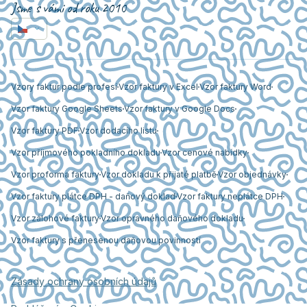
Jsme s vámi od roku 2010
Vzory faktur podle profesí
Vzor faktury v Excel
Vzor faktury Word
Vzor faktury Google Sheets
Vzor faktury v Google Docs
Vzor faktury PDF
Vzor dodacího listu
Vzor příjmového pokladního dokladu
Vzor cenové nabídky
Vzor proforma faktury
Vzor dokladu k přijaté platbě
Vzor objednávky
Vzor faktury plátce DPH - daňový doklad
Vzor faktury neplátce DPH
Vzor zálohové faktury
Vzor opravného daňového dokladu
Vzor faktury s přenesenou daňovou povinností
Zásady ochrany osobních údajů