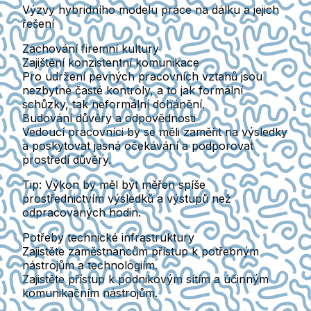
Výzvy hybridního modelu práce na dálku a jejich
řešení
Zachování firemní kultury
Zajištění konzistentní komunikace
Pro udržení pevných pracovních vztahů jsou
nezbytné časté kontroly, a to jak formální
schůzky, tak neformální dohánění.
Budování důvěry a odpovědnosti
Vedoucí pracovníci by se měli zaměřit na výsledky
a poskytovat jasná očekávání a podporovat
prostředí důvěry.
Tip:
Výkon by měl být měřen spíše
prostřednictvím výsledků a výstupů než
odpracovaných hodin.
Potřeby technické infrastruktury
Zajistěte zaměstnancům přístup k potřebným
nástrojům a technologiím.
Zajistěte přístup k podnikovým sítím a účinným
komunikačním nástrojům.