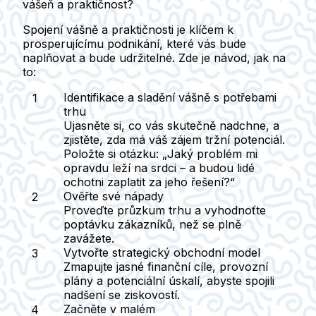
vášeň a praktičnost?
Spojení vášně a praktičnosti je klíčem k
prosperujícímu podnikání, které vás bude
naplňovat a bude udržitelné. Zde je návod, jak na
to:
Identifikace a sladění vášně s potřebami
trhu
Ujasněte si, co vás skutečně nadchne, a
zjistěte, zda má váš zájem tržní potenciál.
Položte si otázku: „Jaký problém mi
opravdu leží na srdci – a budou lidé
ochotni zaplatit za jeho řešení?“
Ověřte své nápady
Proveďte průzkum trhu a vyhodnoťte
poptávku zákazníků, než se plně
zavážete.
Vytvořte strategický obchodní model
Zmapujte jasné finanční cíle, provozní
plány a potenciální úskalí, abyste spojili
nadšení se ziskovostí.
Začněte v malém