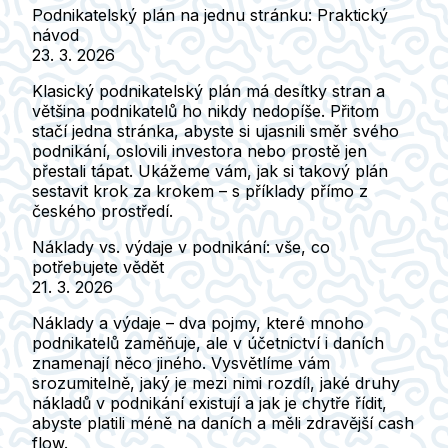
Podnikatelský plán na jednu stránku: Praktický
návod
23. 3. 2026
Klasický podnikatelský plán má desítky stran a
většina podnikatelů ho nikdy nedopíše. Přitom
stačí jedna stránka, abyste si ujasnili směr svého
podnikání, oslovili investora nebo prostě jen
přestali tápat. Ukážeme vám, jak si takový plán
sestavit krok za krokem – s příklady přímo z
českého prostředí.
Náklady vs. výdaje v podnikání: vše, co
potřebujete vědět
21. 3. 2026
Náklady a výdaje – dva pojmy, které mnoho
podnikatelů zaměňuje, ale v účetnictví i daních
znamenají něco jiného. Vysvětlíme vám
srozumitelně, jaký je mezi nimi rozdíl, jaké druhy
nákladů v podnikání existují a jak je chytře řídit,
abyste platili méně na daních a měli zdravější cash
flow.