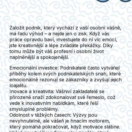
Založit podnik, který vychází z vaší osobní vášně,
má řadu výhod – a nejde jen o zisk. Když vás
práce opravdu baví, investujete do ní víc emocí,
jste kreativnější a lépe zvládáte překážky. Díky
tomu může být váš profesní i osobní život
naplněnější a spokojenější.
Emocionální investice
: Podnikatelé často vytvářejí
příběhy kolem svých podnikatelských snah, které
emocionálně rezonují se zákazníky a zvyšují jejich
loajalitu.
Inovace a kreativita
: Vášniví zakladatelé se
přirozeně snaží zdokonalovat své řemeslo, což
vede k inovativním nabídkám, které řeší
smysluplné problémy.
Odolnost v těžkých časech
: Výzvy jsou
nevyhnutelné, ale vášeň je hnacím motorem,
který pomáhá pokračovat, když motivace slábne.