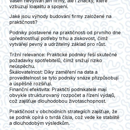
Vášeň nevytváří jen firmy, ale i značky, které
vzbuzují loajalitu a spojení.
Jaké jsou výhody budování firmy založené na
praktičnosti?
Podniky postavené na praktičnosti od prvního dne
upřednostňují potřeby trhu a ziskovost, čímž
vytvářejí pevný a udržitelný základ pro růst.
Tržní relevance
: Praktické podniky řeší skutečné
požadavky spotřebitelů, čímž snižují riziko
neúspěchu.
Škálovatelnost
: Díky zaměření na data a
proveditelnost se tyto podniky snáze přizpůsobují
a úspěšně rozšiřují.
Finanční efektivita
: Praktičtí podnikatelé mají
obvykle strukturovaný rozpočet a řízení výdajů,
což zajišťuje dlouhodobou životaschopnost.
Praktičnost v obchodních strategiích zajišťuje, že
se podnik opírá o tvrdá čísla, což vede ke stabilitě
a dlouhodobým výsledkům.