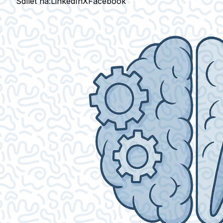
Sdílet na:
LinkedIn
X
Facebook