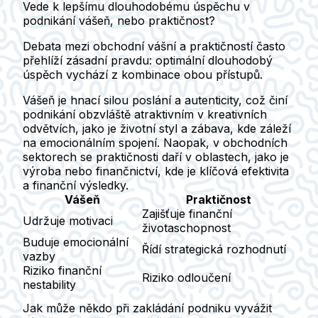
Vede k lepšímu dlouhodobému úspěchu v
podnikání vášeň, nebo praktičnost?
Debata mezi obchodní vášní a praktičností často
přehlíží zásadní pravdu: optimální dlouhodobý
úspěch vychází z kombinace obou přístupů.
Vášeň je hnací silou poslání a autenticity, což činí
podnikání obzvláště atraktivním v kreativních
odvětvích, jako je životní styl a zábava, kde záleží
na emocionálním spojení. Naopak, v obchodních
sektorech se praktičnosti daří v oblastech, jako je
výroba nebo finančnictví, kde je klíčová efektivita
a finanční výsledky.
Vášeň
Praktičnost
Zajišťuje finanční
Udržuje motivaci
životaschopnost
Buduje emocionální
Řídí strategická rozhodnutí
vazby
Riziko finanční
Riziko odloučení
nestability
Jak může někdo při zakládání podniku vyvážit