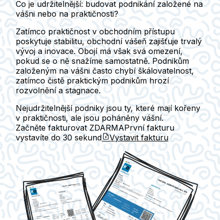
Co je udržitelnější: budovat podnikání založené na
vášni nebo na praktičnosti?
Zatímco praktičnost v obchodním přístupu
poskytuje stabilitu, obchodní vášeň zajišťuje trvalý
vývoj a inovace. Obojí má však svá omezení,
pokud se o ně snažíme samostatně. Podnikům
založeným na vášni často chybí škálovatelnost,
zatímco čistě praktickým podnikům hrozí
rozvolnění a stagnace.
Nejudržitelnější podniky jsou ty, které mají kořeny
v praktičnosti, ale jsou poháněny vášní.
Začněte fakturovat ZDARMA
První fakturu
vystavíte do
30 sekund
Vystavit fakturu