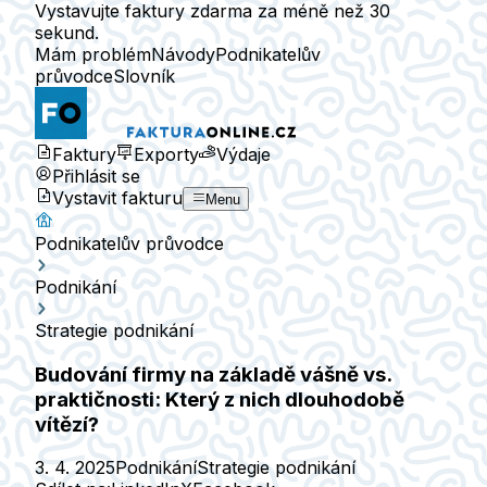
Vystavujte faktury zdarma za méně než 30
sekund.
Mám problém
Návody
Podnikatelův
průvodce
Slovník
Faktury
Exporty
Výdaje
Přihlásit se
Vystavit fakturu
Menu
Podnikatelův průvodce
Podnikání
Strategie podnikání
Budování firmy na základě vášně vs.
praktičnosti: Který z nich dlouhodobě
vítězí?
3. 4. 2025
Podnikání
Strategie podnikání