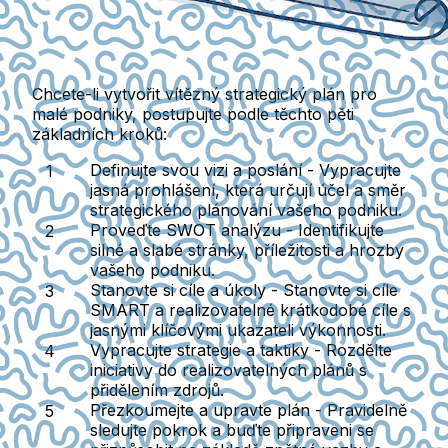
Chcete-li vytvořit vítězný strategický plán pro
malé podniky, postupujte podle těchto pěti
základních kroků:
Definujte svou vizi a poslání
- Vypracujte
jasná prohlášení, která určují účel a směr
strategického plánování vašeho podniku.
Proveďte SWOT analýzu
- Identifikujte
silné a slabé stránky, příležitosti a hrozby
vašeho podniku.
Stanovte si cíle a úkoly
- Stanovte si cíle
SMART a realizovatelné krátkodobé cíle s
jasnými klíčovými ukazateli výkonnosti.
Vypracujte strategie a taktiky
- Rozdělte
iniciativy do realizovatelných plánů s
přidělením zdrojů.
Přezkoumejte a upravte plán
- Pravidelně
sledujte pokrok a buďte připraveni se