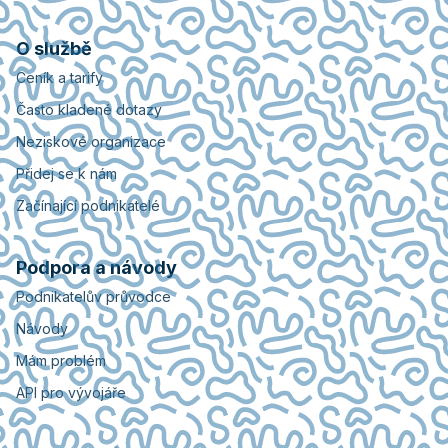
O službě
Ceník a tarify
Často kladené dotazy
Neziskové organizace
Přidej se k nám
Začínající podnikatelé
Podpora a návody
Podnikatelův průvodce
Návody
Mám problém
API pro vývojáře