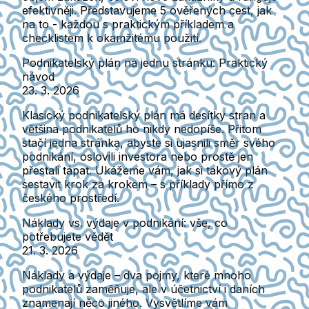
efektivněji. Představujeme 5 ověřených cest, jak
na to - každou s praktickým příkladem a
checklistem k okamžitému použití.
Podnikatelský plán na jednu stránku: Praktický
návod
23. 3. 2026
Klasický podnikatelský plán má desítky stran a
většina podnikatelů ho nikdy nedopíše. Přitom
stačí jedna stránka, abyste si ujasnili směr svého
podnikání, oslovili investora nebo prostě jen
přestali tápat. Ukážeme vám, jak si takový plán
sestavit krok za krokem – s příklady přímo z
českého prostředí.
Náklady vs. výdaje v podnikání: vše, co
potřebujete vědět
21. 3. 2026
Náklady a výdaje – dva pojmy, které mnoho
podnikatelů zaměňuje, ale v účetnictví i daních
znamenají něco jiného. Vysvětlíme vám