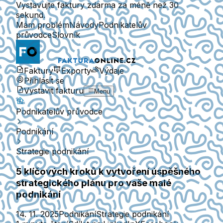
Vystavujte faktury zdarma za méně než 30
sekund.
Mám problém
Návody
Podnikatelův
průvodce
Slovník
Faktury
Exporty
Výdaje
Přihlásit se
Vystavit fakturu
Menu
Podnikatelův průvodce
Podnikání
Strategie podnikání
5 klíčových kroků k vytvoření úspěšného
strategického plánu pro vaše malé
podnikání
14. 11. 2025
Podnikání
Strategie podnikání