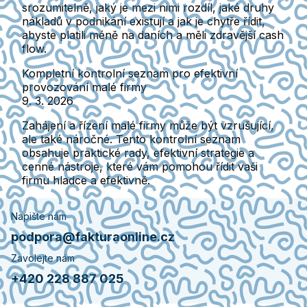
srozumitelně, jaký je mezi nimi rozdíl, jaké druhy
nákladů v podnikání existují a jak je chytře řídit,
abyste platili méně na daních a měli zdravější cash
flow.
Kompletní kontrolní seznam pro efektivní
provozování malé firmy
9. 3. 2026
Zahájení a řízení malé firmy může být vzrušující,
ale také náročné. Tento kontrolní seznam
obsahuje praktické rady, efektivní strategie a
cenné nástroje, které vám pomohou řídit vaši
firmu hladce a efektivně.
Napište nám
podpora@fakturaonline.cz
Zavolejte nám
+420 228 887 025