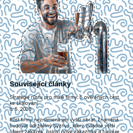
Související články
Strategie růstu pro malé firmy: 5 ověřených cest
ke škálování
6. 5. 2026
Růst firmy neznamená jen vyšší obrat. Znamená
budovat udržitelný byznys, který zvládne větší
objem zakázek, osloví nové zákazníky a funguje