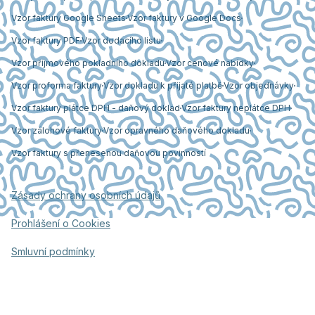
Vzor faktury Google Sheets
Vzor faktury v Google Docs
Vzor faktury PDF
Vzor dodacího listu
Vzor příjmového pokladního dokladu
Vzor cenové nabídky
Vzor proforma faktury
Vzor dokladu k přijaté platbě
Vzor objednávky
Vzor faktury plátce DPH - daňový doklad
Vzor faktury neplátce DPH
Vzor zálohové faktury
Vzor opravného daňového dokladu
Vzor faktury s přenesenou daňovou povinností
Zásady ochrany osobních údajů
Prohlášení o Cookies
Smluvní podmínky