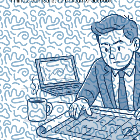
1 minuta čtení
Sdílet na:
LinkedIn
X
Facebook