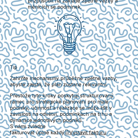
přizpůsobit na základě zpětné vazby a
měnících se podmínek.
Tip
Zahrňte mechanismy průběžné zpětné vazby,
abyste zajistili, že plán zůstane relevantní.
Přestože tyto kroky poskytují strukturovaný
rámec pro strategické plánování pro malé
podniky, účinnost a realizace se může lišit v
závislosti na odvětví, podmínkách na trhu a
dynamice jednotlivých podniků.
S námi zvládne
fakturovat úplně každý
Vystavit fakturu