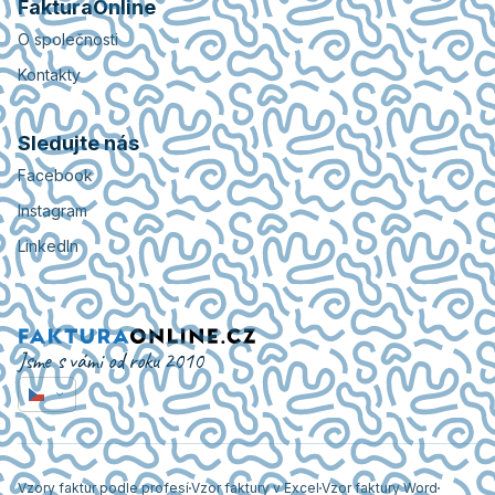
FakturaOnline
O společnosti
Kontakty
Sledujte nás
Facebook
Instagram
LinkedIn
Jsme s vámi od roku 2010
Vzory faktur podle profesí
Vzor faktury v Excel
Vzor faktury Word