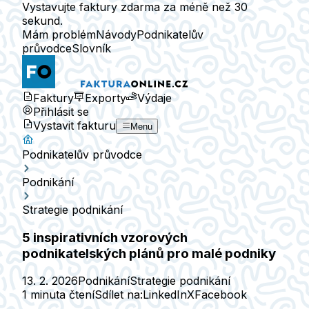
Vystavujte faktury zdarma za méně než 30
sekund.
Mám problém
Návody
Podnikatelův
průvodce
Slovník
Faktury
Exporty
Výdaje
Přihlásit se
Vystavit fakturu
Menu
Podnikatelův průvodce
Podnikání
Strategie podnikání
5 inspirativních vzorových
podnikatelských plánů pro malé podniky
13. 2. 2026
Podnikání
Strategie podnikání
1 minuta čtení
Sdílet na:
LinkedIn
X
Facebook