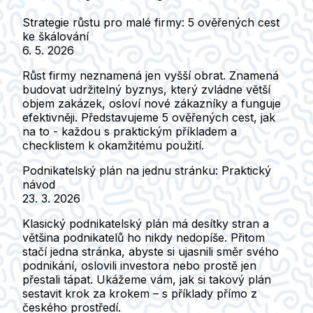
Strategie růstu pro malé firmy: 5 ověřených cest
ke škálování
6. 5. 2026
Růst firmy neznamená jen vyšší obrat. Znamená
budovat udržitelný byznys, který zvládne větší
objem zakázek, osloví nové zákazníky a funguje
efektivněji. Představujeme 5 ověřených cest, jak
na to - každou s praktickým příkladem a
checklistem k okamžitému použití.
Podnikatelský plán na jednu stránku: Praktický
návod
23. 3. 2026
Klasický podnikatelský plán má desítky stran a
většina podnikatelů ho nikdy nedopíše. Přitom
stačí jedna stránka, abyste si ujasnili směr svého
podnikání, oslovili investora nebo prostě jen
přestali tápat. Ukážeme vám, jak si takový plán
sestavit krok za krokem – s příklady přímo z
českého prostředí.