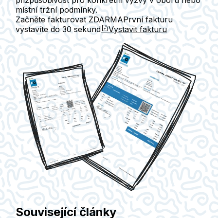
přizpůsobivost pro konkrétní výzvy v oboru nebo
místní tržní podmínky.
Začněte fakturovat ZDARMA
První fakturu
vystavíte do
30 sekund
Vystavit fakturu
Související články