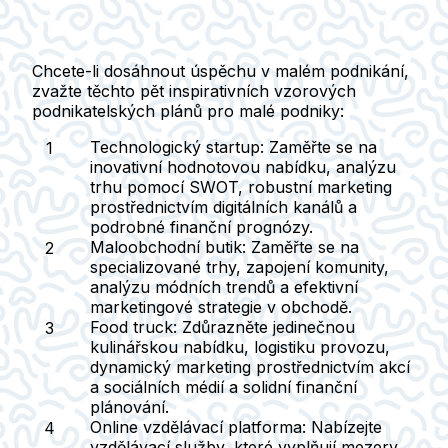
Chcete-li dosáhnout úspěchu v malém podnikání,
zvažte těchto pět inspirativních vzorových
podnikatelských plánů pro malé podniky:
Technologický startup
: Zaměřte se na
inovativní hodnotovou nabídku, analýzu
trhu pomocí SWOT, robustní marketing
prostřednictvím digitálních kanálů a
podrobné finanční prognózy.
Maloobchodní butik
: Zaměřte se na
specializované trhy, zapojení komunity,
analýzu módních trendů a efektivní
marketingové strategie v obchodě.
Food truck
: Zdůrazněte jedinečnou
kulinářskou nabídku, logistiku provozu,
dynamický marketing prostřednictvím akcí
a sociálních médií a solidní finanční
plánování.
Online vzdělávací platforma
: Nabízejte
vzdělávací služby, které vyplňují mezery