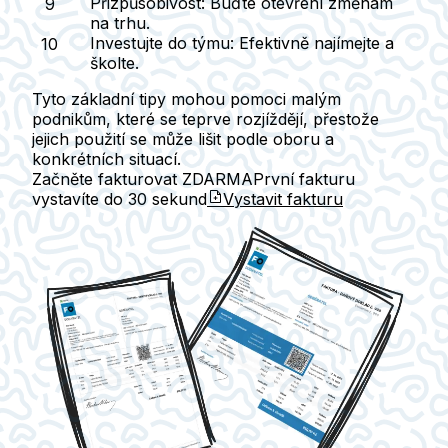
Přizpůsobivost:
Buďte otevření změnám
na trhu.
Investujte do týmu:
Efektivně najímejte a
školte.
Tyto základní tipy mohou pomoci malým
podnikům, které se teprve rozjíždějí, přestože
jejich použití se může lišit podle oboru a
konkrétních situací.
Začněte fakturovat ZDARMA
První fakturu
vystavíte do
30 sekund
Vystavit fakturu