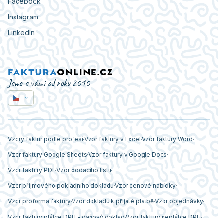
Facebook
Instagram
LinkedIn
Jsme s vámi od roku 2010
Vzory faktur podle profesí
Vzor faktury v Excel
Vzor faktury Word
Vzor faktury Google Sheets
Vzor faktury v Google Docs
Vzor faktury PDF
Vzor dodacího listu
Vzor příjmového pokladního dokladu
Vzor cenové nabídky
Vzor proforma faktury
Vzor dokladu k přijaté platbě
Vzor objednávky
Vzor faktury plátce DPH - daňový doklad
Vzor faktury neplátce DPH