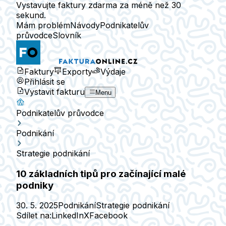
Vystavujte faktury zdarma za méně než 30
sekund.
Mám problém
Návody
Podnikatelův
průvodce
Slovník
Faktury
Exporty
Výdaje
Přihlásit se
Vystavit fakturu
Menu
Podnikatelův průvodce
Podnikání
Strategie podnikání
10 základních tipů pro začínající malé
podniky
30. 5. 2025
Podnikání
Strategie podnikání
Sdílet na:
LinkedIn
X
Facebook