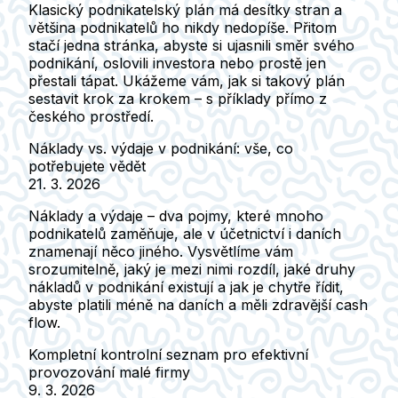
Klasický podnikatelský plán má desítky stran a
většina podnikatelů ho nikdy nedopíše. Přitom
stačí jedna stránka, abyste si ujasnili směr svého
podnikání, oslovili investora nebo prostě jen
přestali tápat. Ukážeme vám, jak si takový plán
sestavit krok za krokem – s příklady přímo z
českého prostředí.
Náklady vs. výdaje v podnikání: vše, co
potřebujete vědět
21. 3. 2026
Náklady a výdaje – dva pojmy, které mnoho
podnikatelů zaměňuje, ale v účetnictví i daních
znamenají něco jiného. Vysvětlíme vám
srozumitelně, jaký je mezi nimi rozdíl, jaké druhy
nákladů v podnikání existují a jak je chytře řídit,
abyste platili méně na daních a měli zdravější cash
flow.
Kompletní kontrolní seznam pro efektivní
provozování malé firmy
9. 3. 2026