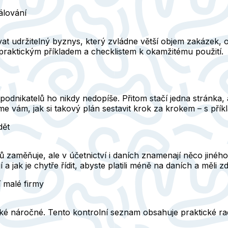
álování
 udržitelný byznys, který zvládne větší objem zakázek, os
praktickým příkladem a checklistem k okamžitému použití.
podnikatelů ho nikdy nedopíše. Přitom stačí jedna stránka, 
eme vám, jak si takový plán sestavit krok za krokem – s pří
dět
 zaměňuje, ale v účetnictví i daních znamenají něco jiného
 a jak je chytře řídit, abyste platili méně na daních a měli z
 malé firmy
také náročné. Tento kontrolní seznam obsahuje praktické rady