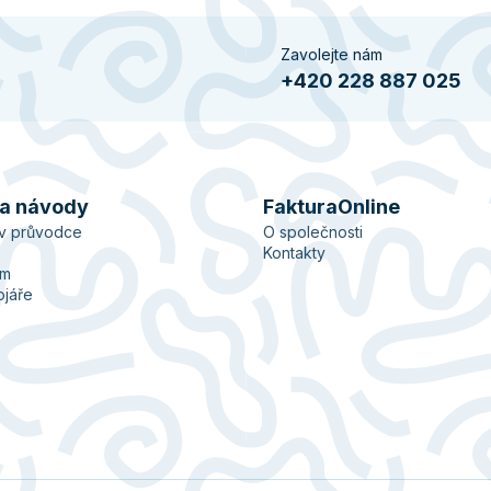
Zavolejte nám
+420 228 887 025
 a návody
FakturaOnline
ův průvodce
O společnosti
Kontakty
ém
ojáře