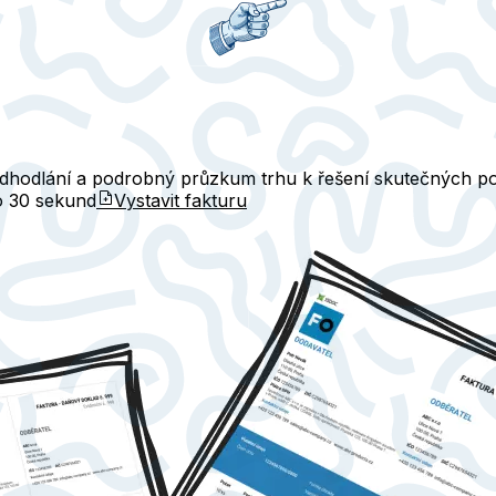
odhodlání a podrobný průzkum trhu k řešení skutečných p
do
30 sekund
Vystavit fakturu