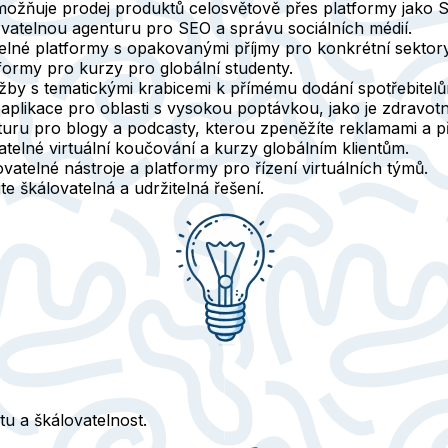
možňuje prodej produktů celosvětově přes platformy jako S
vatelnou agenturu pro SEO a správu sociálních médií.
telné platformy s opakovanými příjmy pro konkrétní sektory
formy pro kurzy pro globální studenty.
užby s tematickými krabicemi k přímému dodání spotřebitel
 aplikace pro oblasti s vysokou poptávkou, jako je zdravotn
uru pro blogy a podcasty, kterou zpeněžíte reklamami a p
telné virtuální koučování a kurzy globálním klientům.
ovatelné nástroje a platformy pro řízení virtuálních týmů.
te škálovatelná a udržitelná řešení.
tu a škálovatelnost.