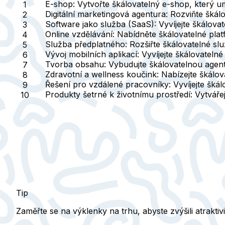
E-shop:
Vytvořte škálovatelný e-shop, který u
Digitální marketingová agentura:
Rozviňte škálo
Software jako služba (SaaS):
Vyvíjejte škálova
Online vzdělávání:
Nabídněte škálovatelné plat
Služba předplatného:
Rozšiřte škálovatelné sl
Vývoj mobilních aplikací:
Vyvíjejte škálovatelné
Tvorba obsahu:
Vybudujte škálovatelnou agent
Zdravotní a wellness koučink:
Nabízejte škálova
Řešení pro vzdálené pracovníky:
Vyvíjejte škál
Produkty šetrné k životnímu prostředí:
Vytvářej
Tip
Zaměřte se na výklenky na trhu, abyste zvýšili atraktivi