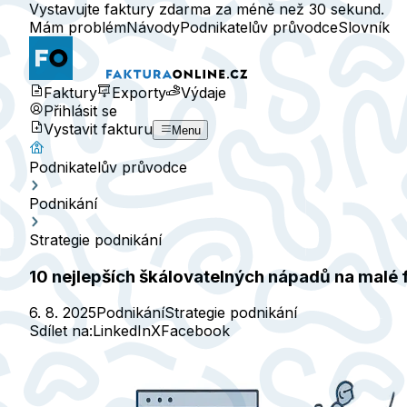
Vystavujte faktury zdarma za méně než 30 sekund.
Mám problém
Návody
Podnikatelův průvodce
Slovník
Faktury
Exporty
Výdaje
Přihlásit se
Vystavit fakturu
Menu
Podnikatelův průvodce
Podnikání
Strategie podnikání
10 nejlepších škálovatelných nápadů na malé f
6. 8. 2025
Podnikání
Strategie podnikání
Sdílet na:
LinkedIn
X
Facebook