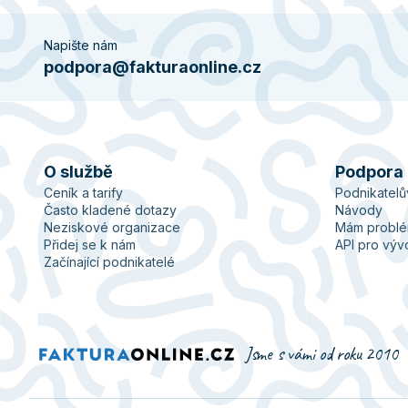
Napište nám
podpora@fakturaonline.cz
O službě
Podpora
Ceník a tarify
Podnikatel
Často kladené dotazy
Návody
Neziskové organizace
Mám probl
Přidej se k nám
API pro výv
Začínající podnikatelé
Jsme s vámi od roku 2010