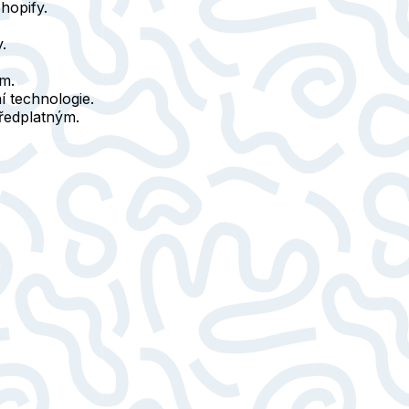
hopify.
.
ům.
í technologie.
ředplatným.