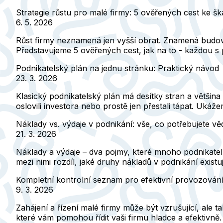
Strategie růstu pro malé firmy: 5 ověřených cest ke šk
6. 5. 2026
Růst firmy neznamená jen vyšší obrat. Znamená budovat
Představujeme 5 ověřených cest, jak na to - každou s 
Podnikatelský plán na jednu stránku: Praktický návod
23. 3. 2026
Klasický podnikatelský plán má desítky stran a většina 
oslovili investora nebo prostě jen přestali tápat. Ukáž
Náklady vs. výdaje v podnikání: vše, co potřebujete vě
21. 3. 2026
Náklady a výdaje – dva pojmy, které mnoho podnikatelů
mezi nimi rozdíl, jaké druhy nákladů v podnikání existují
Kompletní kontrolní seznam pro efektivní provozování
9. 3. 2026
Zahájení a řízení malé firmy může být vzrušující, ale 
které vám pomohou řídit vaši firmu hladce a efektivně.