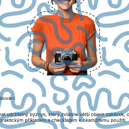
álování
 udržitelný byznys, který zvládne větší objem zakázek, os
praktickým příkladem a checklistem k okamžitému použití.