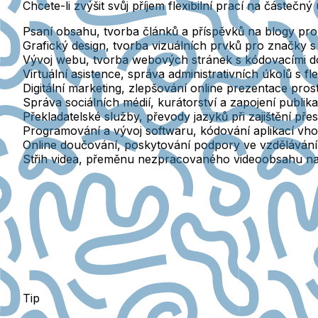
Chcete-li zvýšit svůj příjem flexibilní prací na částeč
Psaní obsahu
, tvorba článků a příspěvků na blogy pro
Grafický design
, tvorba vizuálních prvků pro značky 
Vývoj webu
, tvorba webových stránek s kódovacími do
Virtuální asistence
, správa administrativních úkolů s f
Digitální marketing
, zlepšování online prezentace pros
Správa sociálních médií
, kurátorství a zapojení publik
Překladatelské služby
, převody jazyků při zajištění p
Programování a vývoj softwaru
, kódování aplikací vh
Online doučování
, poskytování podpory ve vzdělávání 
Střih videa
, přeměnu nezpracovaného videoobsahu na v
Tip