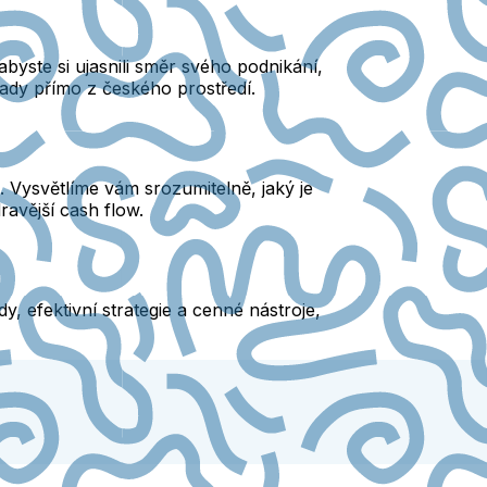
abyste si ujasnili směr svého podnikání,
klady přímo z českého prostředí.
. Vysvětlíme vám srozumitelně, jaký je
dravější cash flow.
, efektivní strategie a cenné nástroje,