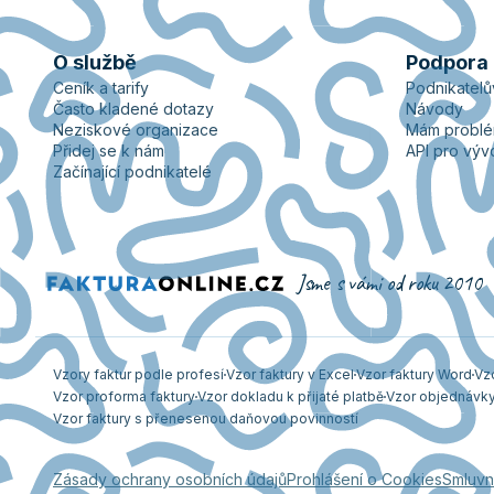
O službě
Podpora
Ceník a tarify
Podnikatel
Často kladené dotazy
Návody
Neziskové organizace
Mám probl
Přidej se k nám
API pro výv
Začínající podnikatelé
Jsme s vámi od roku 2010
Vzory faktur podle profesí
Vzor faktury v Excel
Vzor faktury Word
Vz
Vzor proforma faktury
Vzor dokladu k přijaté platbě
Vzor objednávk
Vzor faktury s přenesenou daňovou povinností
Zásady ochrany osobních údajů
Prohlášení o Cookies
Smluvn