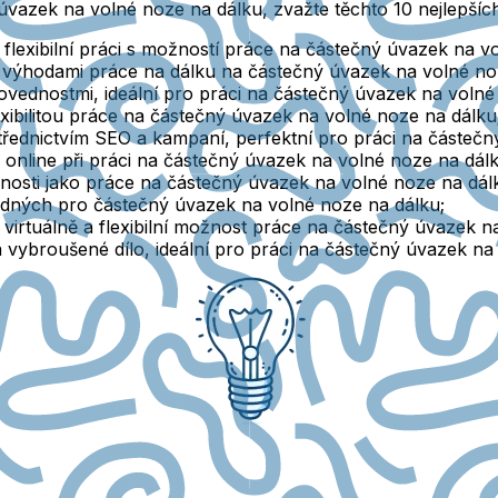
ný úvazek na volné noze na dálku, zvažte těchto 10 nejlepší
 flexibilní práci s možností práce na částečný úvazek na v
s výhodami práce na dálku na částečný úvazek na volné no
vednostmi, ideální pro práci na částečný úvazek na volné
lexibilitou práce na částečný úvazek na volné noze na dálku
třednictvím SEO a kampaní, perfektní pro práci na částeč
a online při práci na částečný úvazek na volné noze na dálk
řesnosti jako práce na částečný úvazek na volné noze na dál
odných pro částečný úvazek na volné noze na dálku;
virtuálně a flexibilní možnost práce na částečný úvazek n
ybroušené dílo, ideální pro práci na částečný úvazek na 