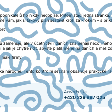
podnikatelů ho nikdy nedopíše. Přitom stačí jedna stránka, 
eme vám, jak si takový plán sestavit krok za krokem – s pří
dět
 zaměňuje, ale v účetnictví i daních znamenají něco jiného
 a jak je chytře řídit, abyste platili méně na daních a měli z
 malé firmy
také náročné. Tento kontrolní seznam obsahuje praktické rady
Zavolejte nám
+420 228 887 025