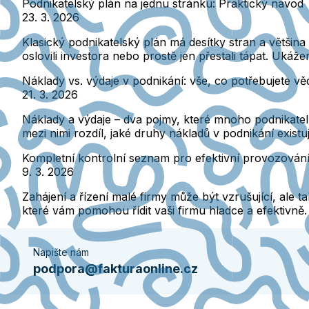
Podnikatelský plán na jednu stránku: Praktický návod
23. 3. 2026
Klasický podnikatelský plán má desítky stran a většina 
oslovili investora nebo prostě jen přestali tápat. Ukáž
Náklady vs. výdaje v podnikání: vše, co potřebujete vě
21. 3. 2026
Náklady a výdaje – dva pojmy, které mnoho podnikatelů
mezi nimi rozdíl, jaké druhy nákladů v podnikání existují
Kompletní kontrolní seznam pro efektivní provozování
9. 3. 2026
Zahájení a řízení malé firmy může být vzrušující, ale 
které vám pomohou řídit vaši firmu hladce a efektivně.
Napište nám
podpora@fakturaonline.cz