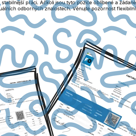
tabilnější práci. Ačkoli jsou tyto pozice oblíbené a žádané
iduálních odborných znalostech. Věnujte pozornost flexib