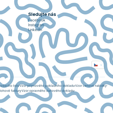
Sledujte nás
Facebook
Instagram
LinkedIn
odacího listu
Vzor příjmového pokladního dokladu
Vzor cenové nabídky
lohové faktury
Vzor opravného daňového dokladu