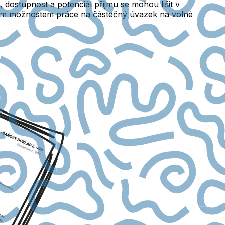
, dostupnost a potenciál příjmu se mohou lišit v
ilním možnostem práce na částečný úvazek na volné