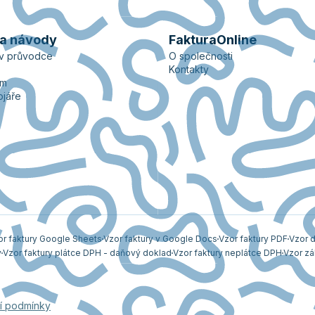
 a návody
FakturaOnline
ův průvodce
O společnosti
Kontakty
ém
ojáře
or faktury Google Sheets
Vzor faktury v Google Docs
Vzor faktury PDF
Vzor d
y
Vzor faktury plátce DPH - daňový doklad
Vzor faktury neplátce DPH
Vzor zá
í podmínky