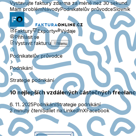
Vystavujte faktury zdarma za méně než 30 sekund.
Mám problém
Návody
Podnikatelův průvodce
Slovník
Faktury
Exporty
Výdaje
Přihlásit se
Vystavit fakturu
Menu
Podnikatelův průvodce
Podnikání
Strategie podnikání
10 nejlepších vzdálených částečných freelanc
6. 11. 2025
Podnikání
Strategie podnikání
2 minuty čtení
Sdílet na:
LinkedIn
X
Facebook