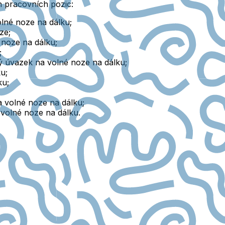
ch pracovních pozic:
olné noze na dálku;
ze;
 noze na dálku;
;
ný úvazek na volné noze na dálku;
u;
ku;
a volné noze na dálku;
volné noze na dálku.