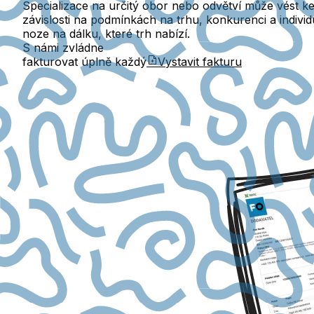
Specializace na určitý obor nebo odvětví může vést ke s
závislosti na podmínkách na trhu, konkurenci a indiv
noze na dálku, které trh nabízí.
S námi zvládne
fakturovat úplně každý
Vystavit fakturu