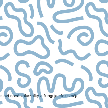
loví nové zákazníky a funguje efektivněji.