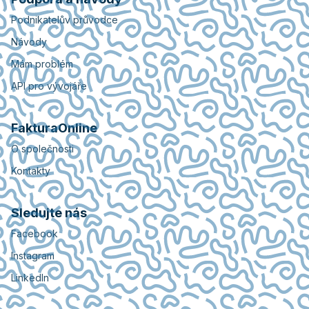
Podnikatelův průvodce
Návody
Mám problém
API pro vývojáře
FakturaOnline
O společnosti
Kontakty
Sledujte nás
Facebook
Instagram
LinkedIn