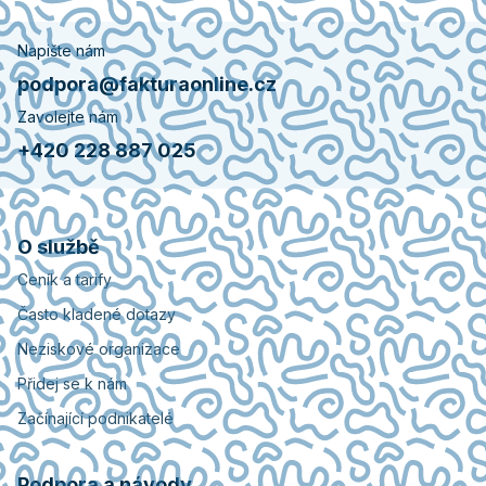
Napište nám
podpora@fakturaonline.cz
Zavolejte nám
+420 228 887 025
O službě
Ceník a tarify
Často kladené dotazy
Neziskové organizace
Přidej se k nám
Začínající podnikatelé
Podpora a návody