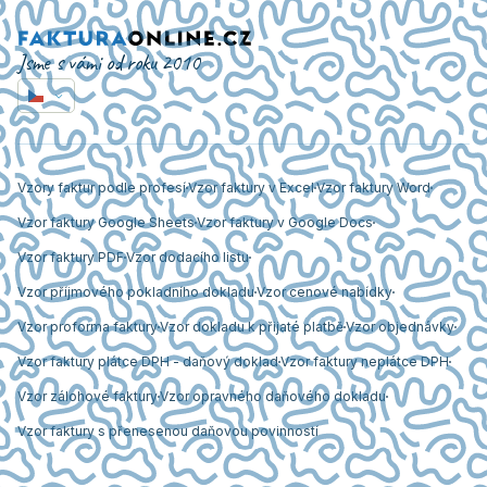
Jsme s vámi od roku 2010
Vzory faktur podle profesí
Vzor faktury v Excel
Vzor faktury Word
Vzor faktury Google Sheets
Vzor faktury v Google Docs
Vzor faktury PDF
Vzor dodacího listu
Vzor příjmového pokladního dokladu
Vzor cenové nabídky
Vzor proforma faktury
Vzor dokladu k přijaté platbě
Vzor objednávky
Vzor faktury plátce DPH - daňový doklad
Vzor faktury neplátce DPH
Vzor zálohové faktury
Vzor opravného daňového dokladu
Vzor faktury s přenesenou daňovou povinností