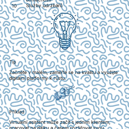
Služby údržbářů
Tip
Začněte v malém, zaměřte se na kvalitu a využijte
digitální platformy k růstu.
Příklad
Virtuální asistent může začít s jedním klientem,
pracovat na dálku a časem rozšiřovat svou