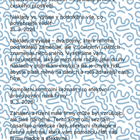
českého prostředí.
Náklady vs. výdaje v podnikání: vše, co
potřebujete vědět
21. 3. 2026
Náklady a výdaje – dva pojmy, které mnoho
podnikatelů zaměňuje, ale v účetnictví i daních
znamenají něco jiného. Vysvětlíme vám
srozumitelně, jaký je mezi nimi rozdíl, jaké druhy
nákladů v podnikání existují a jak je chytře řídit,
abyste platili méně na daních a měli zdravější cash
flow.
Kompletní kontrolní seznam pro efektivní
provozování malé firmy
9. 3. 2026
Zahájení a řízení malé firmy může být vzrušující,
ale také náročné. Tento kontrolní seznam
obsahuje praktické rady, efektivní strategie a
cenné nástroje, které vám pomohou řídit vaši
firmu hladce a efektivně.