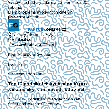
Vystavujte faktury zdarma za méně než 30
sekund.
Mám problém
Návody
Podnikatelův
průvodce
Slovník
Faktury
Exporty
Výdaje
Přihlásit se
Vystavit fakturu
Menu
Podnikatelův průvodce
Podnikání
Strategie podnikání
Top 10 podnikatelských nápadů pro
začátečníky, kteří nevědí, kde začít
22. 7. 2025
Podnikání
Strategie podnikání
Sdílet na:
LinkedIn
X
Facebook