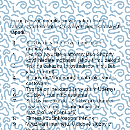
Pokud jste začátečník a nevíte, jakou firmu
založit, zvažte těchto 10 skvělých podnikatelských
nápadů:
Služby na volné noze
(např. psaní,
grafický design)
E-shop
(využijte platformy jako Shopify,
když hledáte možnosti, jakou firmu založit)
Tisk na zakázku
(prostřednictvím služeb
jako Printful)
Blogování/Vlogování
(témata jako vaření,
cestování)
Tvorba online kurzů
(s využitím Udemy)
Služby virtuálního asistenta
Služby na zakázku. Služby pro domácí
mazlíčky
(např. hlídání domácích
mazlíčků, venčení psů)
Fitness koučink/osobní trénink
Využívání internetu. Úklidové služby v
domácnosti