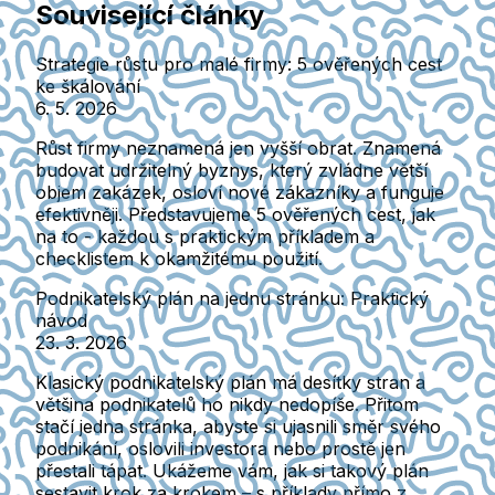
Související články
Strategie růstu pro malé firmy: 5 ověřených cest
ke škálování
6. 5. 2026
Růst firmy neznamená jen vyšší obrat. Znamená
budovat udržitelný byznys, který zvládne větší
objem zakázek, osloví nové zákazníky a funguje
efektivněji. Představujeme 5 ověřených cest, jak
na to - každou s praktickým příkladem a
checklistem k okamžitému použití.
Podnikatelský plán na jednu stránku: Praktický
návod
23. 3. 2026
Klasický podnikatelský plán má desítky stran a
většina podnikatelů ho nikdy nedopíše. Přitom
stačí jedna stránka, abyste si ujasnili směr svého
podnikání, oslovili investora nebo prostě jen
přestali tápat. Ukážeme vám, jak si takový plán
sestavit krok za krokem – s příklady přímo z