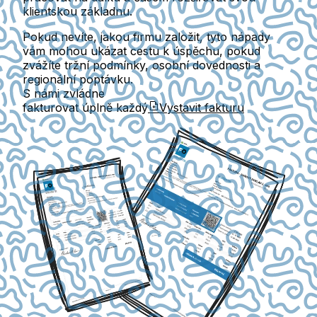
klientskou základnu.
Pokud nevíte, jakou firmu založit, tyto nápady
vám mohou ukázat cestu k úspěchu, pokud
zvážíte tržní podmínky, osobní dovednosti a
regionální poptávku.
S námi zvládne
fakturovat úplně každý
Vystavit fakturu