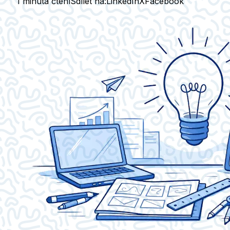
1 minuta čtení
Sdílet na:
LinkedIn
X
Facebook