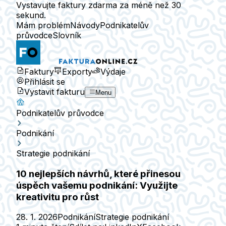
Vystavujte faktury zdarma za méně než 30
sekund.
Mám problém
Návody
Podnikatelův
průvodce
Slovník
Faktury
Exporty
Výdaje
Přihlásit se
Vystavit fakturu
Menu
Podnikatelův průvodce
Podnikání
Strategie podnikání
10 nejlepších návrhů, které přinesou
úspěch vašemu podnikání: Využijte
kreativitu pro růst
28. 1. 2026
Podnikání
Strategie podnikání