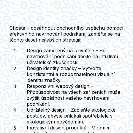
Chcete-li dosáhnout obchodního úspěchu pomocí
efektivního navrhování podnikání, zaměřte se na
těchto deset nejlepších strategií:
Design zaměřený na uživatele
– Při
navrhování podnikání dbejte na intuitivní
uživatelské zkušenosti.
Design identity značky
– Vytvořte
konzistentní a rozpoznatelnou vizuální
identitu značky.
Responzivní webový design
–
Přizpůsobivost na všech zařízeních může
zvýšit úspěšnost vašeho navrhování
podnikání.
Udržitelný design
– Začleňte ekologické
postupy, abyste přilákali spotřebitele s
ekologickým povědomím.
Inovativní design produktů
– V rámci