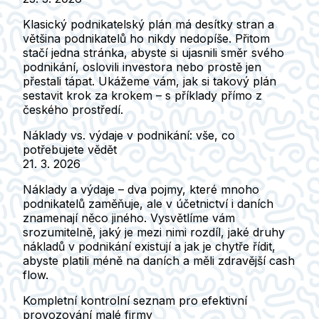
Klasický podnikatelský plán má desítky stran a
většina podnikatelů ho nikdy nedopíše. Přitom
stačí jedna stránka, abyste si ujasnili směr svého
podnikání, oslovili investora nebo prostě jen
přestali tápat. Ukážeme vám, jak si takový plán
sestavit krok za krokem – s příklady přímo z
českého prostředí.
Náklady vs. výdaje v podnikání: vše, co
potřebujete vědět
21. 3. 2026
Náklady a výdaje – dva pojmy, které mnoho
podnikatelů zaměňuje, ale v účetnictví i daních
znamenají něco jiného. Vysvětlíme vám
srozumitelně, jaký je mezi nimi rozdíl, jaké druhy
nákladů v podnikání existují a jak je chytře řídit,
abyste platili méně na daních a měli zdravější cash
flow.
Kompletní kontrolní seznam pro efektivní
provozování malé firmy