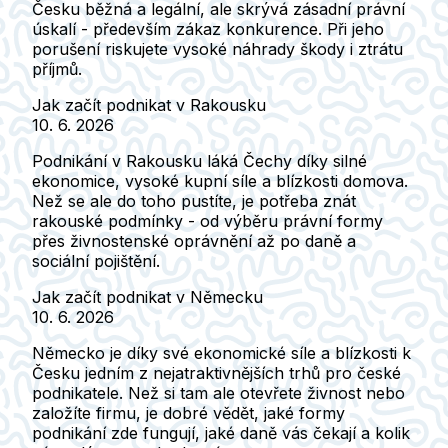
Česku běžná a legální, ale skrývá zásadní právní
úskalí - především zákaz konkurence. Při jeho
porušení riskujete vysoké náhrady škody i ztrátu
příjmů.
Jak začít podnikat v Rakousku
10. 6. 2026
Podnikání v Rakousku láká Čechy díky silné
ekonomice, vysoké kupní síle a blízkosti domova.
Než se ale do toho pustíte, je potřeba znát
rakouské podmínky - od výběru právní formy
přes živnostenské oprávnění až po daně a
sociální pojištění.
Jak začít podnikat v Německu
10. 6. 2026
Německo je díky své ekonomické síle a blízkosti k
Česku jedním z nejatraktivnějších trhů pro české
podnikatele. Než si tam ale otevřete živnost nebo
založíte firmu, je dobré vědět, jaké formy
podnikání zde fungují, jaké daně vás čekají a kolik