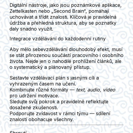
Digitální nástroje, jako jsou
poznámkové aplikace
,
Zettelkasten nebo „Second Brain“, pomáhají
uchovávat a třídit znalosti.
Klíčová je pravidelná
údržba
a přehledná struktura, aby se poznatky
daly snadno využít.
Integrace vzdělávání do každodenní rutiny
Aby mělo sebevzdělávání dlouhodobý efekt, musí
se stát přirozenou součástí pracovního i osobního
života. Nejde jen o nahodilé prohlížení článků, ale
o
systematický a plánovaný přístup
.
Sestavte vzdělávací plán s jasnými cíli a
vyhrazeným časem na učení.
Kombinujte různé formáty —
text, audio, video
pro udržení motivace.
Sledujte svůj pokrok a pravidelně reflektujte
dosažené zkušenosti.
Podporujte zvídavost v rámci týmu — sdílení
znalostí obohacuje všechny.