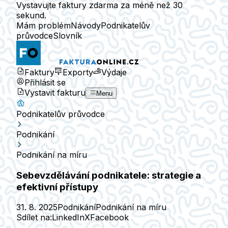
Vystavujte faktury zdarma za méně než 30
sekund.
Mám problém
Návody
Podnikatelův
průvodce
Slovník
Faktury
Exporty
Výdaje
Přihlásit se
Vystavit fakturu
Menu
Podnikatelův průvodce
Podnikání
Podnikání na míru
Sebevzdělávání podnikatele: strategie a
efektivní přístupy
31. 8. 2025
Podnikání
Podnikání na míru
Sdílet na:
LinkedIn
X
Facebook