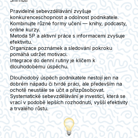
Shrnutí
Pravidelné sebevzdělávání
zvyšuje
konkurenceschopnost a odolnost podnikatele.
Kombinujte různé formy
učení — knihy, podcasty,
online kurzy.
Metoda 5P
a aktivní práce s informacemi zvyšuje
efektivitu.
Organizace poznámek
a sledování pokroku
pomáhá udržet motivaci.
Integrace do denní rutiny
je klíčem k
dlouhodobému úspěchu.
Dlouhodobý úspěch podnikatele nestojí jen na
dobrém nápadu či tvrdé práci, ale především na
ochotě neustále se učit a přizpůsobovat.
Systematické sebevzdělávání je investicí
, která se
vrací v podobě lepších rozhodnutí, vyšší efektivity
a trvalého růstu.