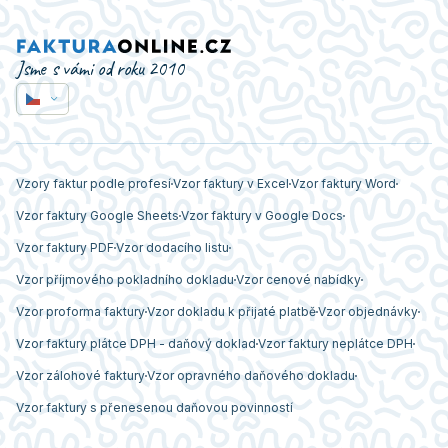
Jsme s vámi od roku 2010
Vzory faktur podle profesí
Vzor faktury v Excel
Vzor faktury Word
Vzor faktury Google Sheets
Vzor faktury v Google Docs
Vzor faktury PDF
Vzor dodacího listu
Vzor příjmového pokladního dokladu
Vzor cenové nabídky
Vzor proforma faktury
Vzor dokladu k přijaté platbě
Vzor objednávky
Vzor faktury plátce DPH - daňový doklad
Vzor faktury neplátce DPH
Vzor zálohové faktury
Vzor opravného daňového dokladu
Vzor faktury s přenesenou daňovou povinností