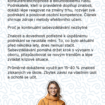
konkurenceschopnosti a dlouhodobému růstu.
Podnikatelé, kteří si pravidelně doplňují znalosti,
dokáží lépe reagovat na změny trhu, rozvíjet své
podnikání a posilovat osobní kompetence. Článek
shrnuje zdroje i metody efektivního učení.
Proč je kontinuální sebevzdělávání nezbytné
Znalosti a dovednosti
potřebné k úspěšnému
podnikání se
neustále mění
. To, co bylo aktuální
před několika lety, dnes nemusí stačit.
Sebevzdělávání
pomáhá držet krok s vývojem v
oboru, přizpůsobovat se
novým trendům
a lépe
zvládat
krizové situace
.
Průměrně dokážeme využít jen
15–40 % znalostí
získaných ve škole. Zbytek závisí na
vlastním úsilí
a ochotě se učit.