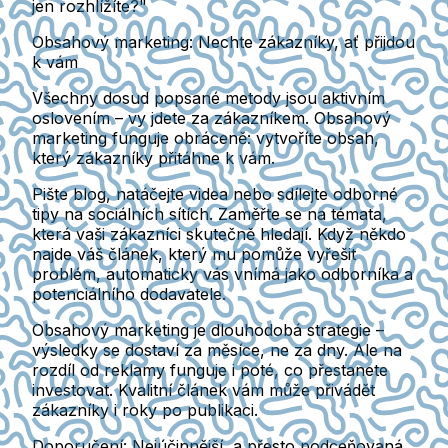
jen rozhlížíte?"
Obsahový marketing: Nechte zákazníky, ať přijdou
k vám
Všechny dosud popsané metody jsou aktivním
oslovením – vy jdete za zákazníkem. Obsahový
marketing funguje obráceně: vytvoříte obsah,
který zákazníky přitáhne k vám.
Pište blog, natáčejte videa nebo sdílejte odborné
tipy na sociálních sítích. Zaměřte se na témata,
která vaši zákazníci skutečně hledají. Když někdo
najde váš článek, který mu pomůže vyřešit
problém, automaticky vás vnímá jako odborníka a
potenciálního dodavatele.
Obsahový marketing je dlouhodobá strategie –
výsledky se dostaví za měsíce, ne za dny. Ale na
rozdíl od reklamy funguje i poté, co přestanete
investovat. Kvalitní článek vám může přivádět
zákazníky i roky po publikaci.
Doporučení: Nejúčinnější, a přesto podceňovaná