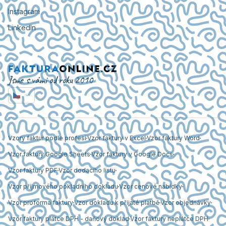
Instagram
LinkedIn
Jsme s vámi od roku 2010
Vzory faktur podle profesí
Vzor faktury v Excel
Vzor faktury Word
Vzor faktury Google Sheets
Vzor faktury v Google Docs
Vzor faktury PDF
Vzor dodacího listu
Vzor příjmového pokladního dokladu
Vzor cenové nabídky
Vzor proforma faktury
Vzor dokladu k přijaté platbě
Vzor objednávky
Vzor faktury plátce DPH - daňový doklad
Vzor faktury neplátce DPH