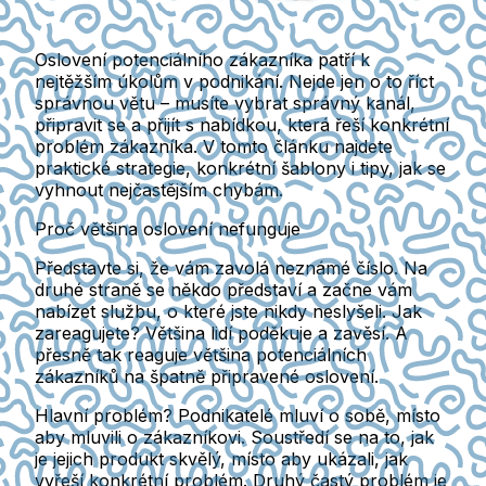
Oslovení potenciálního zákazníka patří k
nejtěžším úkolům v podnikání. Nejde jen o to říct
správnou větu – musíte vybrat správný kanál,
připravit se a přijít s nabídkou, která řeší konkrétní
problém zákazníka. V tomto článku najdete
praktické strategie, konkrétní šablony i tipy, jak se
vyhnout nejčastějším chybám.
Proč většina oslovení nefunguje
Představte si, že vám zavolá neznámé číslo. Na
druhé straně se někdo představí a začne vám
nabízet službu, o které jste nikdy neslyšeli. Jak
zareagujete? Většina lidí poděkuje a zavěsí. A
přesně tak reaguje většina potenciálních
zákazníků na špatně připravené oslovení.
Hlavní problém? Podnikatelé mluví o sobě, místo
aby mluvili o zákazníkovi. Soustředí se na to, jak
je jejich produkt skvělý, místo aby ukázali, jak
vyřeší konkrétní problém. Druhý častý problém je