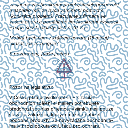
zaujal mě váš [konkrétní projekt/článek/příspěvek]
a napadlo mě, že bych vám mohl pomoct s
[konkrétní problém]. Pracujeme s firmami ve
vašem oboru a pomáháme jim [konkrétní výsledek
– např. snížit náklady na X o 20 %].
Mohl/a bych vám v krátkém hovoru (15 minut)
ukázat, jak to funguje?
S pozdravem, [vaše jméno]
Pozor na legislativu:
V Česku platí pravidlo opt-in – k zasílání
obchodních sdělení e-mailem potřebujete
předchozí souhlas příjemce. Výjimku mají pouze
stávající zákazníci, kterým můžete nabízet
podobné produkty. Za nevyžádané obchodní e-
maily hrozí pokuta od Úřadu pro ochranu