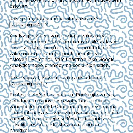
personalizovanou zprávu s konkrétním důvodem
oslovení.
Jak zjistím, kdo je můj ideální zákazník?
Zobrazit odpověď
Analyzujte své stávající nejlepší zákazníky – co
mají společného? Jaké problémy řešili? Jak vás
našli? Z těchto údajů si vytvořte profil ideálního
zákazníka (personu) a podle něj cílte své
oslovení. Pomohou vám i nástroje jako Google
Analytics nebo přehledy na sociálních sítích.
Jak reagovat, když mě zákazník odmítne?
Zobrazit odpověď
Profesionálně a bez nátlaku. Poděkujte za čas,
nabídněte možnost se ozvat v budoucnu a
zanechejte kontakt. Odmítnutí dnes neznamená
odmítnutí navždy – zákazníkova situace se může
změnit. Poznamenejte si důvod odmítnutí a za
několik měsíců to zkuste znovu s novou
nabídkou.