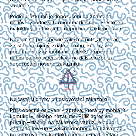
strategie
Podle průzkumů je doporučení od známého
nejdůvěryhodnější formou marketingu. Přesto jen
málokterý podnikatel o doporučení aktivně žádá.
Nebojte se po úspěšné zakázce říct: „Jsem rád,
že jste spokojený. Znáte někoho, kdo by z
podobné služby mohl mít užitek?" Případně
nabídněte motivaci – slevu na další službu za
doporučení nového zákazníka.
Nejčastější chyby při oslovování zákazníků
Příliš obecné oslovení – zpráva, která by mohla jít
komukoliv, nikoho nezaujme. Příliš agresivní
přístup – tlačení na zákazníka vzbuzuje odpor.
Žádný follow-up – většina obchodů se uzavře až
po opakovaném kontaktu, jeden e-mail nestačí.