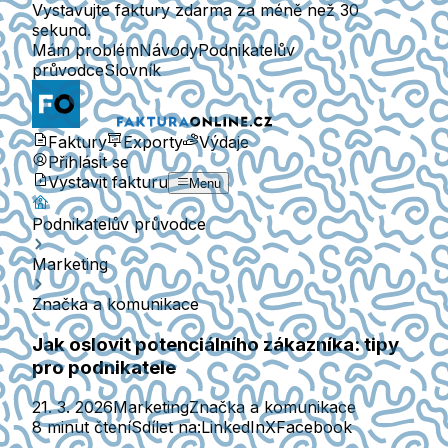
Vystavujte faktury zdarma za méně než 30
sekund.
Mám problém
Návody
Podnikatelův
průvodce
Slovník
Faktury
Exporty
Výdaje
Přihlásit se
Vystavit fakturu
Menu
Podnikatelův průvodce
Marketing
Značka a komunikace
Jak oslovit potenciálního zákazníka: tipy
pro podnikatele
21. 3. 2026
Marketing
Značka a komunikace
8 minut čtení
Sdílet na:
LinkedIn
X
Facebook