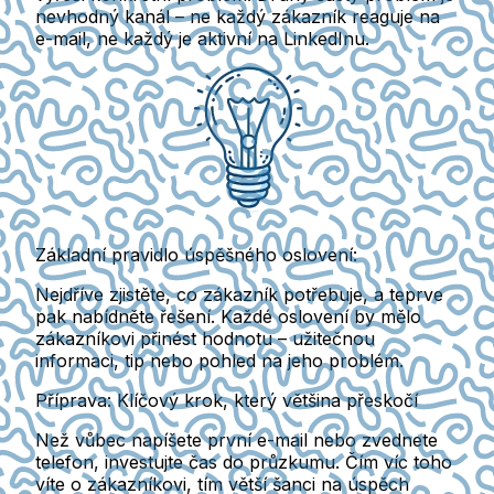
nevhodný kanál – ne každý zákazník reaguje na
e-mail, ne každý je aktivní na LinkedInu.
Základní pravidlo úspěšného oslovení:
Nejdříve zjistěte, co zákazník potřebuje, a teprve
pak nabídněte řešení. Každé oslovení by mělo
zákazníkovi přinést hodnotu – užitečnou
informaci, tip nebo pohled na jeho problém.
Příprava: Klíčový krok, který většina přeskočí
Než vůbec napíšete první e-mail nebo zvednete
telefon, investujte čas do průzkumu. Čím víc toho
víte o zákazníkovi, tím větší šanci na úspěch