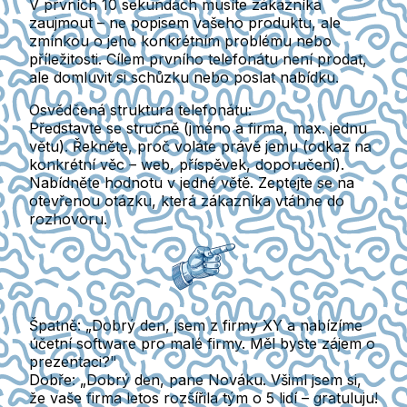
V prvních 10 sekundách musíte zákazníka
zaujmout – ne popisem vašeho produktu, ale
zmínkou o jeho konkrétním problému nebo
příležitosti. Cílem prvního telefonátu není prodat,
ale domluvit si schůzku nebo poslat nabídku.
Osvědčená struktura telefonátu:
Představte se stručně (jméno a firma, max. jednu
větu). Řekněte, proč voláte právě jemu (odkaz na
konkrétní věc – web, příspěvek, doporučení).
Nabídněte hodnotu v jedné větě. Zeptejte se na
otevřenou otázku, která zákazníka vtáhne do
rozhovoru.
Špatně:
„Dobrý den, jsem z firmy XY a nabízíme
účetní software pro malé firmy. Měl byste zájem o
prezentaci?"
Dobře:
„Dobrý den, pane Nováku. Všiml jsem si,
že vaše firma letos rozšířila tým o 5 lidí – gratuluju!