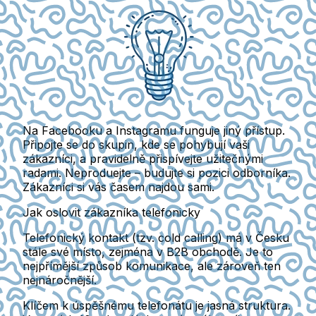
Na Facebooku a Instagramu funguje jiný přístup.
Připojte se do skupin, kde se pohybují vaši
zákazníci, a pravidelně přispívejte užitečnými
radami. Neproduejte – budujte si pozici odborníka.
Zákazníci si vás časem najdou sami.
Jak oslovit zákazníka telefonicky
Telefonický kontakt (tzv. cold calling) má v Česku
stále své místo, zejména v B2B obchodě. Je to
nejpřímější způsob komunikace, ale zároveň ten
nejnáročnější.
Klíčem k úspěšnému telefonátu je jasná struktura.