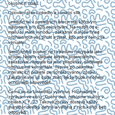
osobních údajů.
Oslovení přes LinkedIn a sociální sítě
LinkedIn se v posledních letech stal klíčovým
nástrojem pro B2B oslovování. Na rozdíl od e-
mailu tu máte výhodu – zákazník si může hned
prohlédnout váš profil a zjistit, kdo jste a čemu se
věnujete.
Nejúčinnější postup na LinkedInu nevypadá jako
prodej. Nejdřív sledujte aktivitu potenciálního
zákazníka: reagujte na jeho příspěvky, přidávejte
smysluplné komentáře. Teprve po několika
interakcích pošlete personalizovanou zprávu.
Zákazník vás už bude znát, takže bude mnohem
ochotnější odpovědět.
Čemu se na LinkedInu vyhnout:
Hromadným
zprávám ve stylu „Dobrý den, nabízíme služby v
oblasti X, Y, Z." Takové zprávy dostává každý
manažer desítky denně a většina z nich končí bez
odpovědi.