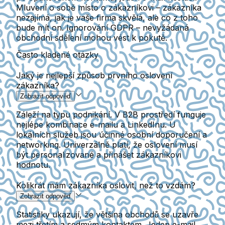
Mluvení o sobě místo o zákazníkovi – zákazníka
nezajímá, jak je vaše firma skvělá, ale co z toho
bude mít on. Ignorování GDPR – nevyžádaná
obchodní sdělení mohou vést k pokutě.
Často kladené otázky
Jaký je nejlepší způsob prvního oslovení
zákazníka?
Zobrazit odpověď
Záleží na typu podnikání. V B2B prostředí funguje
nejlépe kombinace e-mailu a LinkedInu. U
lokálních služeb jsou účinné osobní doporučení a
networking. Univerzálně platí, že oslovení musí
být personalizované a přinášet zákazníkovi
hodnotu.
Kolikrát mám zákazníka oslovit, než to vzdám?
Zobrazit odpověď
Statistiky ukazují, že většina obchodů se uzavře
mezi třetím a sedmým kontaktem. Jeden e-mail