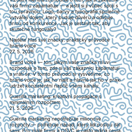
vaši firmu zapamatuje — a jestli si ji vůbec spojí s
tou správnou. Logo, barvy a typografie společně
vytvářejí dojem, který buduje důvěru a odlišuje
firmu od konkurence. Jak je sestavit tak, aby
skutečně fungovaly?
Najděte hlas své značky: praktický průvodce
brand voice
27. 5. 2026
Brand voice — tón, jakým vaše značka mluví —
rozhoduje o tom, zda si vás zákazníci zapamatují
a vrátí se. V tomto průvodci si vysvětlíme, co
brand voice je, jak ho najít a hlavně jak ho v praxi
udržet konzistentní napříč všemi kanály.
Guerilla marketing: kreativní propagace s
minimálním rozpočtem
21. 5. 2026
Guerilla marketing nepotřebuje milionové
rozpočty — potřebuje nápad, který lidi pošlou dál
sami. Pro malé firmy a OSVČ je často jediná cesta,