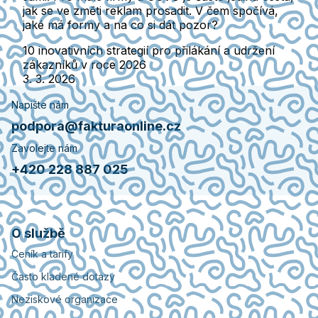
jak se ve změti reklam prosadit. V čem spočívá,
jaké má formy a na co si dát pozor?
10 inovativních strategií pro přilákání a udržení
zákazníků v roce 2026
3. 3. 2026
Napište nám
podpora@fakturaonline.cz
Zavolejte nám
+420 228 887 025
O službě
Ceník a tarify
Často kladené dotazy
Neziskové organizace