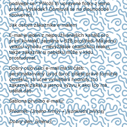
podívejte se." Přiložil tři upravené fotky z jejího
profilu. Výsledek? Domluvili se na dlouhodobé
spolupráci.
Jak oslovit zákazníka e-mailem
E-mail je jeden z nejpoužívanějších kanálů pro
první kontakt, zejména v B2B prostředí. Má jednu
velkou výhodu – nevyžaduje okamžitou reakci,
takže zákazník si nabídku může v klidu
prostudovat.
Dobrý oslovující e-mail má tři části:
personalizovaný úvod (proč píšete právě tomuhle
člověku), stručné vysvětlení hodnoty (co
zákazník získá) a jasnou výzvu k akci (co má
udělat dál).
Šablona prvního e-mailu:
Předmět: [Jméno firmy] + [konkrétní přínos]
Dobrý den, [jméno],