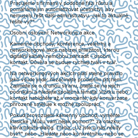
Pracujeme s firmami v podobné fázi růstu a
pomáháme jim automatizovat účetnictví, aby
nemusely řešit další administrativu. Jak to aktuálně
řešíte vy?"
Osobní oslovení: Networking a akce
Kamenné obchody, konference, veletrhy a
networkingové akce nabízejí příležitost, kterou
digitální kanály nemohou nahradit – osobní
kontakt. Důvěra se buduje rychleji tváří v tvář.
Na networkingových akcích platí stejné pravidlo
jako všude jinde: nezačínejte prodejním pitchem.
Zajímejte se o druhou stranu, ptejte se na jejich
podnikání a hledejte společná témata. Vizitku nebo
kontakt nabídněte až v momentě, kdy konverzace
přirozeně směřuje k možné spolupráci.
Pokud provozujete kamenný obchod, vyměňte
klasické „Můžu vám nějak pomoci?" za otázku,
která otevře dialog. Třeba: „Už jste u nás někdy
byli?" nebo „Hledáte něco konkrétního, nebo se