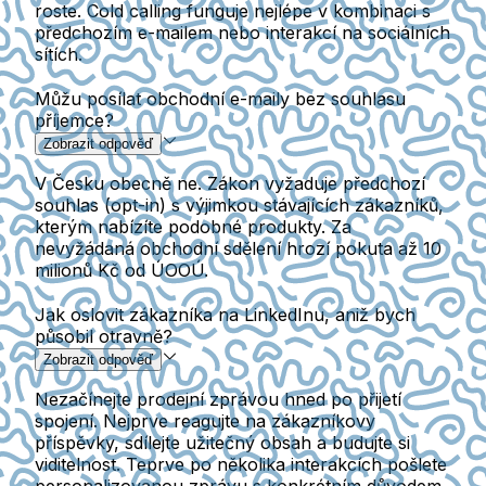
roste. Cold calling funguje nejlépe v kombinaci s
předchozím e-mailem nebo interakcí na sociálních
sítích.
Můžu posílat obchodní e-maily bez souhlasu
příjemce?
Zobrazit odpověď
V Česku obecně ne. Zákon vyžaduje předchozí
souhlas (opt-in) s výjimkou stávajících zákazníků,
kterým nabízíte podobné produkty. Za
nevyžádaná obchodní sdělení hrozí pokuta až 10
milionů Kč od ÚOOÚ.
Jak oslovit zákazníka na LinkedInu, aniž bych
působil otravně?
Zobrazit odpověď
Nezačínejte prodejní zprávou hned po přijetí
spojení. Nejprve reagujte na zákazníkovy
příspěvky, sdílejte užitečný obsah a budujte si
viditelnost. Teprve po několika interakcích pošlete