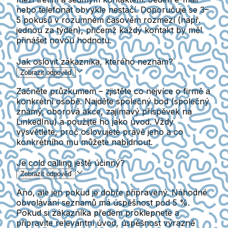
nebo telefonát obvykle nestačí. Doporučuje se 3–
5 pokusů v rozumném časovém rozmezí (např.
jednou za týden), přičemž každý kontakt by měl
přinášet novou hodnotu.
Jak oslovit zákazníka, kterého neznám?
Zobrazit odpověď
Začněte průzkumem – zjistěte co nejvíce o firmě a
konkrétní osobě. Najděte společný bod (společný
známý, oborová akce, zajímavý příspěvek na
LinkedInu) a použijte ho jako úvod. Vždy
vysvětlete, proč oslovujete právě jeho a co
konkrétního mu můžete nabídnout.
Je cold calling ještě účinný?
Zobrazit odpověď
Ano, ale jen pokud je dobře připravený. Náhodné
obvolávání seznamů má úspěšnost pod 5 %.
Pokud si zákazníka předem proklepnete a
připravíte relevantní úvod, úspěšnost výrazně