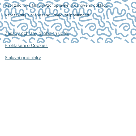
Vzor zálohové faktury
Vzor opravného daňového dokladu
Vzor faktury s přenesenou daňovou povinností
Zásady ochrany osobních údajů
Prohlášení o Cookies
Smluvní podmínky