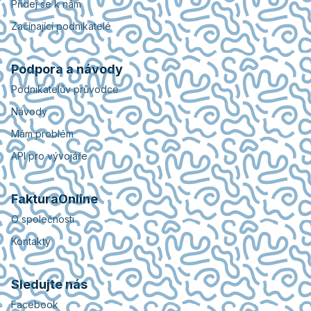
Přidej se k nám
Začínající podnikatelé
Podpora a návody
Podnikatelův průvodce
Návody
Mám problém
API pro vývojáře
FakturaOnline
O společnosti
Kontakty
Sledujte nás
Facebook