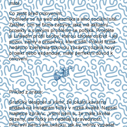
máte.
Co zjistit před oslovením:
Podívejte se na web zákazníka a jeho sociální sítě.
Zjistěte, čím se firma zabývá, jaké má aktuální
projekty a s jakými problémy se potýká. Projděte
si LinkedIn profil osoby, kterou chcete oslovit – její
pozici, zájmy a příspěvky, které sdílí. Pokud firma
nedávno zveřejnila tiskovou zprávu, rozjela nový
projekt nebo expanduje, máte perfektní důvod k
oslovení.
Příklad z praxe:
Grafický designér si všiml, že lokální kavárna
přidává na Instagram fotky v nízké kvalitě. Napsal
majitelce zprávu: „Všiml jsem si, že máte skvělé
dezerty, ale fotky jim nedělají spravedlnost.
Připravil jsem vám ukázku, jak by mohly vypadat –