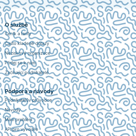
O službě
Ceník a tarify
Často kladené dotazy
Neziskové organizace
Přidej se k nám
Začínající podnikatelé
Podpora a návody
Podnikatelův průvodce
Návody
Mám problém
API pro vývojáře