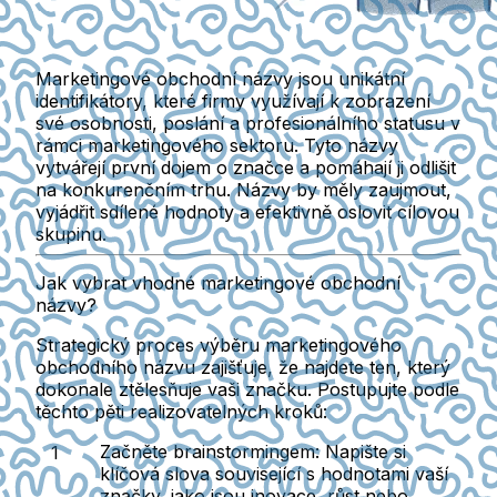
Marketingové obchodní názvy jsou
unikátní
identifikátory
, které firmy využívají k zobrazení
své osobnosti, poslání a profesionálního statusu v
rámci marketingového sektoru. Tyto názvy
vytvářejí
první dojem
o značce a pomáhají ji odlišit
na konkurenčním trhu. Názvy by měly zaujmout,
vyjádřit sdílené hodnoty a efektivně oslovit cílovou
skupinu.
Jak vybrat vhodné marketingové obchodní
názvy?
Strategický proces výběru marketingového
obchodního názvu zajišťuje, že najdete ten, který
dokonale ztělesňuje vaši značku. Postupujte podle
těchto pěti realizovatelných kroků:
Začněte brainstormingem:
Napište si
klíčová slova související s hodnotami vaší
značky, jako jsou inovace, růst nebo