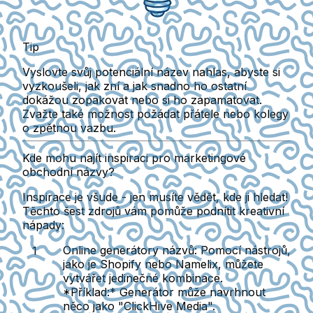
Tip
Vyslovte svůj potenciální název nahlas, abyste si
vyzkoušeli, jak zní a jak snadno ho ostatní
dokážou zopakovat nebo si ho zapamatovat.
Zvažte také možnost požádat přátele nebo kolegy
o zpětnou vazbu.
Kde mohu najít inspiraci pro marketingové
obchodní názvy?
Inspirace je všude - jen musíte vědět, kde ji hledat!
Těchto šest zdrojů vám pomůže podnítit kreativní
nápady:
Online generátory názvů:
Pomocí nástrojů,
jako je Shopify nebo Namelix, můžete
vytvářet jedinečné kombinace.
*Příklad:* Generátor může navrhnout
něco jako "ClickHive Media".