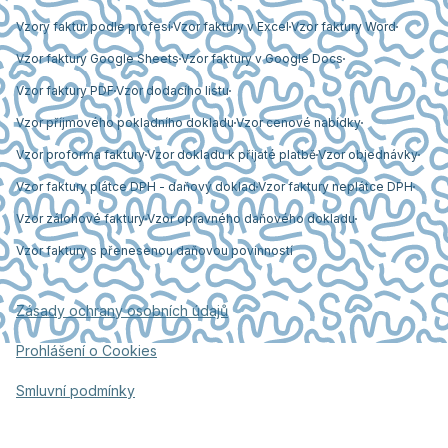
Vzory faktur podle profesí
Vzor faktury v Excel
Vzor faktury Word
Vzor faktury Google Sheets
Vzor faktury v Google Docs
Vzor faktury PDF
Vzor dodacího listu
Vzor příjmového pokladního dokladu
Vzor cenové nabídky
Vzor proforma faktury
Vzor dokladu k přijaté platbě
Vzor objednávky
Vzor faktury plátce DPH - daňový doklad
Vzor faktury neplátce DPH
Vzor zálohové faktury
Vzor opravného daňového dokladu
Vzor faktury s přenesenou daňovou povinností
Zásady ochrany osobních údajů
Prohlášení o Cookies
Smluvní podmínky