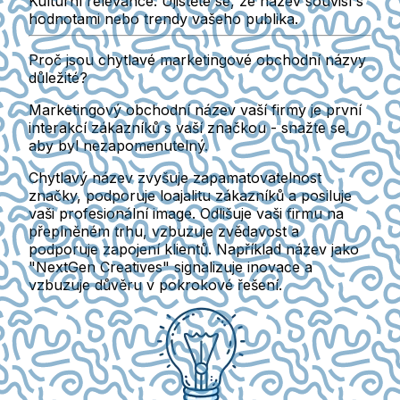
Kulturní relevance:
Ujistěte se, že název souvisí s
hodnotami nebo trendy vašeho publika.
Proč jsou chytlavé marketingové obchodní názvy
důležité?
Marketingový obchodní název vaší firmy je
první
interakcí
zákazníků s vaší značkou - snažte se,
aby byl nezapomenutelný.
Chytlavý název zvyšuje zapamatovatelnost
značky, podporuje loajalitu zákazníků a posiluje
vaši profesionální image. Odlišuje vaši firmu na
přeplněném trhu, vzbuzuje zvědavost a
podporuje zapojení klientů. Například název jako
"NextGen Creatives" signalizuje inovace a
vzbuzuje důvěru v pokrokové řešení.