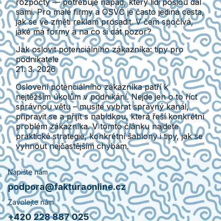
rozpočty — potřebuje nápad, který lidi pošlou dál
sami. Pro malé firmy a OSVČ je často jediná cesta,
jak se ve změti reklam prosadit. V čem spočívá,
jaké má formy a na co si dát pozor?
Jak oslovit potenciálního zákazníka: tipy pro
podnikatele
21. 3. 2026
Oslovení potenciálního zákazníka patří k
nejtěžším úkolům v podnikání. Nejde jen o to říct
správnou větu – musíte vybrat správný kanál,
připravit se a přijít s nabídkou, která řeší konkrétní
problém zákazníka. V tomto článku najdete
praktické strategie, konkrétní šablony i tipy, jak se
vyhnout nejčastějším chybám.
Napište nám
podpora@fakturaonline.cz
Zavolejte nám
+420 228 887 025