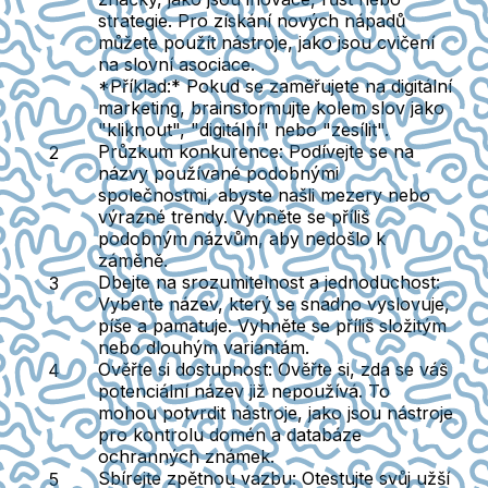
strategie. Pro získání nových nápadů
můžete použít nástroje, jako jsou cvičení
na slovní asociace.
*Příklad:* Pokud se zaměřujete na digitální
marketing, brainstormujte kolem slov jako
"kliknout", "digitální" nebo "zesílit".
Průzkum konkurence:
Podívejte se na
názvy používané podobnými
společnostmi, abyste našli mezery nebo
výrazné trendy. Vyhněte se příliš
podobným názvům, aby nedošlo k
záměně.
Dbejte na srozumitelnost a jednoduchost:
Vyberte název, který se snadno vyslovuje,
píše a pamatuje. Vyhněte se příliš složitým
nebo dlouhým variantám.
Ověřte si dostupnost:
Ověřte si, zda se váš
potenciální název již nepoužívá. To
mohou potvrdit nástroje, jako jsou nástroje
pro kontrolu domén a databáze
ochranných známek.
Sbírejte zpětnou vazbu:
Otestujte svůj užší