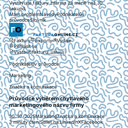
Vystavujte faktury zdarma za méně než 30
sekund.
Mám problém
Návody
Podnikatelův
průvodce
Slovník
Faktury
Exporty
Výdaje
Přihlásit se
Vystavit fakturu
Menu
Podnikatelův průvodce
Marketing
Značka a komunikace
Průvodce výběrem chytlavého
marketingového názvu firmy
30. 10. 2025
Marketing
Značka a komunikace
3 minuty čtení
Sdílet na:
LinkedIn
X
Facebook