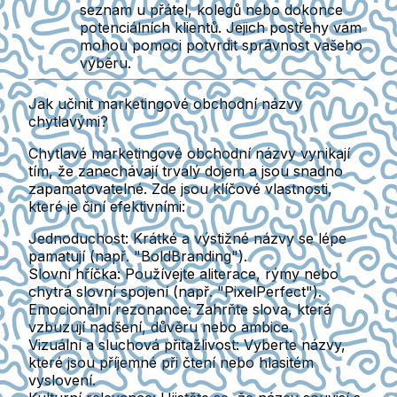
seznam u přátel, kolegů nebo dokonce
potenciálních klientů. Jejich postřehy vám
mohou pomoci potvrdit správnost vašeho
výběru.
Jak učinit marketingové obchodní názvy
chytlavými?
Chytlavé marketingové obchodní názvy vynikají
tím, že zanechávají trvalý dojem a jsou snadno
zapamatovatelné. Zde jsou klíčové vlastnosti,
které je činí efektivními:
Jednoduchost:
Krátké a výstižné názvy se lépe
pamatují (např. "BoldBranding").
Slovní hříčka:
Používejte aliterace, rýmy nebo
chytrá slovní spojení (např. "PixelPerfect").
Emocionální rezonance:
Zahrňte slova, která
vzbuzují nadšení, důvěru nebo ambice.
Vizuální a sluchová přitažlivost:
Vyberte názvy,
které jsou příjemné při čtení nebo hlasitém
vyslovení.