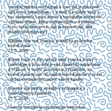
Vizuální identita rozhoduje o tom, jak si zákazník
vaši firmu zapamatuje — a jestli si ji vůbec spojí s
tou správnou. Logo, barvy a typografie společně
vytvářejí dojem, který buduje důvěru a odlišuje
firmu od konkurence. Jak je sestavit tak, aby
skutečně fungovaly?
Najděte hlas své značky: praktický průvodce
brand voice
27. 5. 2026
Brand voice — tón, jakým vaše značka mluví —
rozhoduje o tom, zda si vás zákazníci zapamatují
a vrátí se. V tomto průvodci si vysvětlíme, co
brand voice je, jak ho najít a hlavně jak ho v praxi
udržet konzistentní napříč všemi kanály.
Guerilla marketing: kreativní propagace s
minimálním rozpočtem
21. 5. 2026
Guerilla marketing nepotřebuje milionové