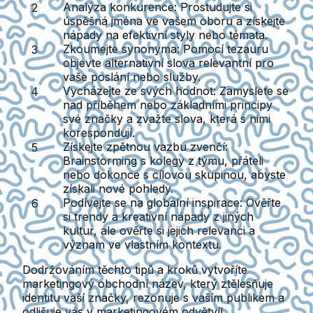
Analýza konkurence:
Prostudujte si
úspěšná jména ve vašem oboru a získejte
nápady na efektivní styly nebo témata.
Zkoumejte synonyma:
Pomocí tezauru
objevte alternativní slova relevantní pro
vaše poslání nebo služby.
Vycházejte ze svých hodnot:
Zamyslete se
nad příběhem nebo základními principy
své značky a zvažte slova, která s nimi
korespondují.
Získejte zpětnou vazbu zvenčí:
Brainstorming s kolegy z týmu, přáteli
nebo dokonce s cílovou skupinou, abyste
získali nové pohledy.
Podívejte se na globální inspirace:
Ověřte
si trendy a kreativní nápady z jiných
kultur, ale ověřte si jejich relevanci a
význam ve vlastním kontextu.
Dodržováním těchto tipů a kroků vytvoříte
marketingový obchodní název, který ztělesňuje
identitu vaší značky, rezonuje s vaším publikem a
odlišuje vás v marketingovém odvětví!