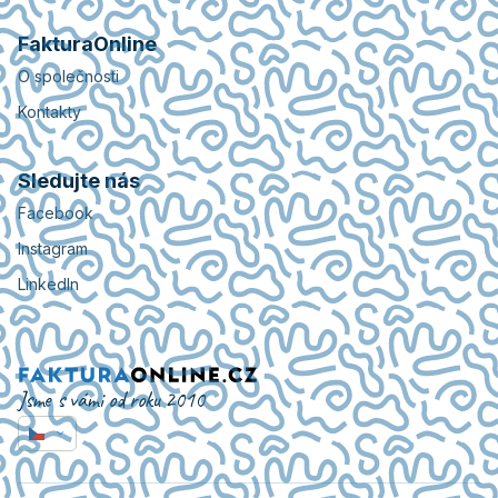
FakturaOnline
O společnosti
Kontakty
Sledujte nás
Facebook
Instagram
LinkedIn
Jsme s vámi od roku 2010