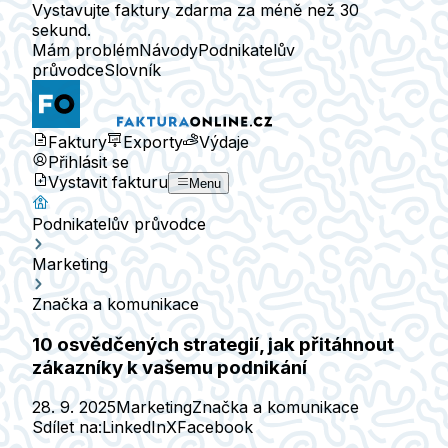
Vystavujte faktury zdarma za méně než 30
sekund.
Mám problém
Návody
Podnikatelův
průvodce
Slovník
Faktury
Exporty
Výdaje
Přihlásit se
Vystavit fakturu
Menu
Podnikatelův průvodce
Marketing
Značka a komunikace
10 osvědčených strategií, jak přitáhnout
zákazníky k vašemu podnikání
28. 9. 2025
Marketing
Značka a komunikace
Sdílet na:
LinkedIn
X
Facebook