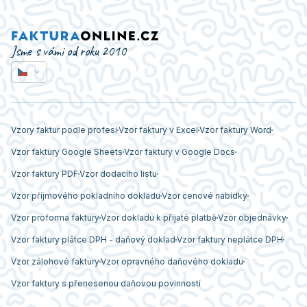
Jsme s vámi od roku 2010
Vzory faktur podle profesí
Vzor faktury v Excel
Vzor faktury Word
Vzor faktury Google Sheets
Vzor faktury v Google Docs
Vzor faktury PDF
Vzor dodacího listu
Vzor příjmového pokladního dokladu
Vzor cenové nabídky
Vzor proforma faktury
Vzor dokladu k přijaté platbě
Vzor objednávky
Vzor faktury plátce DPH - daňový doklad
Vzor faktury neplátce DPH
Vzor zálohové faktury
Vzor opravného daňového dokladu
Vzor faktury s přenesenou daňovou povinností