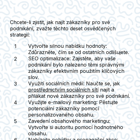
Chcete-li zjistit, jak najít zákazníky pro své
podnikání, zvažte těchto
deset osvědčených
strategií
:
Vytvořte silnou nabídku hodnoty
:
Zdůrazněte, čím se od ostatních odlišujete.
SEO optimalizace
: Zajistěte, aby vaše
podnikání bylo nalezeno těmi správnými
zákazníky efektivním použitím klíčových
slov.
Využití sociálních médií
: Naučte se, jak
prostřednictvím sociálních sítí
najít a
přilákat nové zákazníky pro své podnikání.
Využijte e-mailový marketing
: Pěstujte
potenciální zákazníky pomocí
personalizovaného obsahu.
Zavedení obsahového marketingu
:
Vytvořte si autoritu pomocí hodnotného
obsahu.
Nabízejte pobídky a propagační akce
: