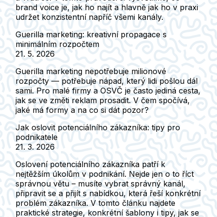
brand voice je, jak ho najít a hlavně jak ho v praxi
udržet konzistentní napříč všemi kanály.
Guerilla marketing: kreativní propagace s
minimálním rozpočtem
21. 5. 2026
Guerilla marketing nepotřebuje milionové
rozpočty — potřebuje nápad, který lidi pošlou dál
sami. Pro malé firmy a OSVČ je často jediná cesta,
jak se ve změti reklam prosadit. V čem spočívá,
jaké má formy a na co si dát pozor?
Jak oslovit potenciálního zákazníka: tipy pro
podnikatele
21. 3. 2026
Oslovení potenciálního zákazníka patří k
nejtěžším úkolům v podnikání. Nejde jen o to říct
správnou větu – musíte vybrat správný kanál,
připravit se a přijít s nabídkou, která řeší konkrétní
problém zákazníka. V tomto článku najdete
praktické strategie, konkrétní šablony i tipy, jak se