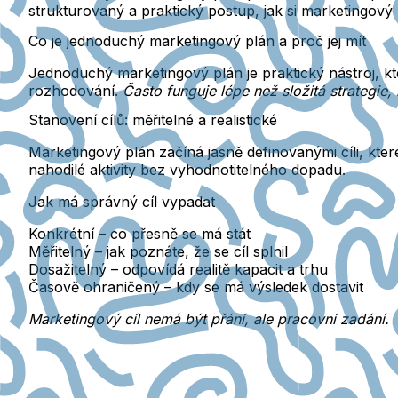
strukturovaný a praktický postup, jak si marketingový p
Co je jednoduchý marketingový plán a proč jej mít
Jednoduchý marketingový plán
je praktický nástroj, k
rozhodování.
Často funguje lépe než složitá strategie
Stanovení cílů: měřitelné a realistické
Marketingový plán začíná
jasně definovanými cíli
, kte
nahodilé aktivity bez vyhodnotitelného dopadu.
Jak má správný cíl vypadat
Konkrétní
– co přesně se má stát
Měřitelný
– jak poznáte, že se cíl splnil
Dosažitelný
– odpovídá realitě kapacit a trhu
Časově ohraničený
– kdy se má výsledek dostavit
Marketingový cíl nemá být přání, ale pracovní zadání.