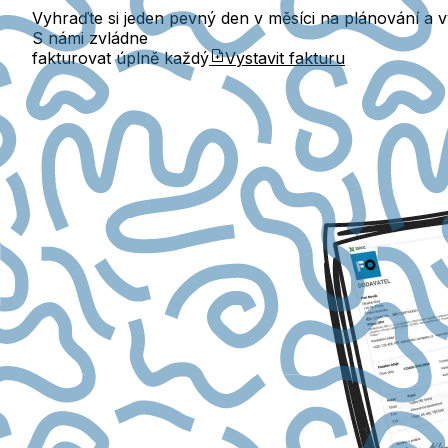
Vyhraďte si jeden pevný den v měsíci na plánování a vy
S námi zvládne
fakturovat úplně každý
Vystavit fakturu