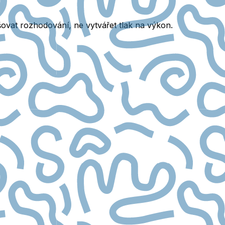
vat rozhodování, ne vytvářet tlak na výkon.