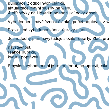
publikace 2 odborných článků,
aktualizace hlavní služby na webu,
4 příspěvky na LinkedIn podporující nový obsah.
Vyhodnocení:
návštěvnost článků, počet poptávek z 
Pravidelné vyhodnocování a úpravy plánu
Jednoduchý plán nevyžaduje složité reporty. Stačí pra
návštěvnost,
reakce publika,
kvalitu poptávek.
Smyslem vyhodnocení je
rozhodnout, co upravit
, niko