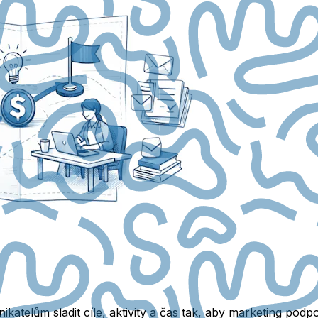
telům sladit cíle, aktivity a čas tak, aby marketing podp