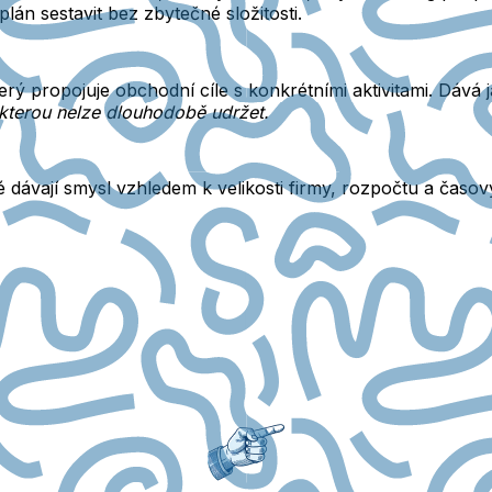
lán sestavit bez zbytečné složitosti.
terý propojuje obchodní cíle s konkrétními aktivitami. Dává
, kterou nelze dlouhodobě udržet.
ré dávají smysl vzhledem k velikosti firmy, rozpočtu a ča