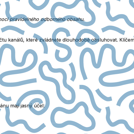
mocí pravidelného odborného obsahu.
tu kanálů
, které zvládnete dlouhodobě obsluhovat. Klíčem 
ánu mají jasný účel: