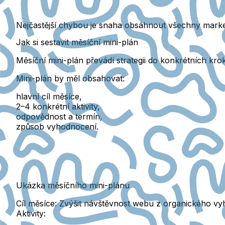
Nejčastější chybou je snaha obsáhnout všechny marke
Jak si sestavit měsíční mini-plán
Měsíční mini-plán převádí strategii do
konkrétních kro
Mini-plán by měl obsahovat:
hlavní cíl měsíce
,
2–4 konkrétní aktivity
,
odpovědnost a termín
,
způsob vyhodnocení
.
Ukázka měsíčního mini-plánu
Cíl měsíce:
Zvýšit návštěvnost webu z organického vy
Aktivity: