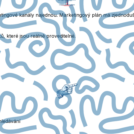
tingové kanály najednou. Marketingový plán má zjednodušo
ků
, které jsou reálně proveditelné.
hledávání