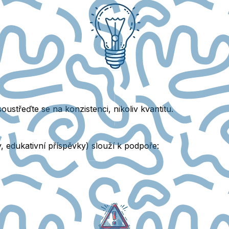
soustřeďte se na konzistenci, nikoliv kvantitu.
, edukativní příspěvky) slouží k podpoře: