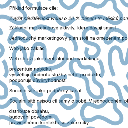
Příklad formulace cíle:
Zvýšit návštěvnost webu o 20 % během tří měsíců po
Základní marketingové aktivity, které dávají smysl
Jednoduchý marketingový plán stojí na
omezeném poč
Web jako základ
Web slouží jako
centrální bod marketingu
:
prezentuje nabídku,
vysvětluje hodnotu služby nebo produktu,
podporuje důvěryhodnost.
Sociální sítě jako podpůrný kanál
Sociální sítě nejsou cíl samy o sobě. V jednoduchém pl
distribuce obsahu,
budování povědomí,
pravidelnému kontaktu se zákazníky.