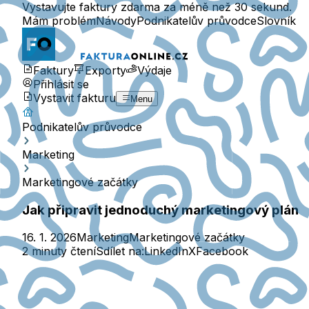
Vystavujte faktury zdarma za méně než 30 sekund.
Mám problém
Návody
Podnikatelův průvodce
Slovník
Faktury
Exporty
Výdaje
Přihlásit se
Vystavit fakturu
Menu
Podnikatelův průvodce
Marketing
Marketingové začátky
Jak připravit jednoduchý marketingový plán
16. 1. 2026
Marketing
Marketingové začátky
2 minuty čtení
Sdílet na:
LinkedIn
X
Facebook