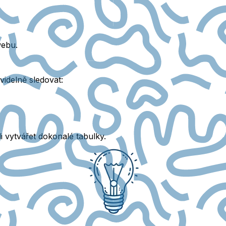
webu.
videlně sledovat:
li vytvářet dokonalé tabulky.