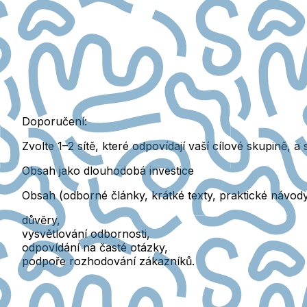
Doporučení:
Zvolte
1–2 sítě
, které odpovídají vaší cílové skupině, a 
Obsah jako dlouhodobá investice
Obsah (odborné články, krátké texty, praktické návody
důvěry,
vysvětlování odbornosti,
odpovídání na časté otázky,
podpoře rozhodování zákazníků.