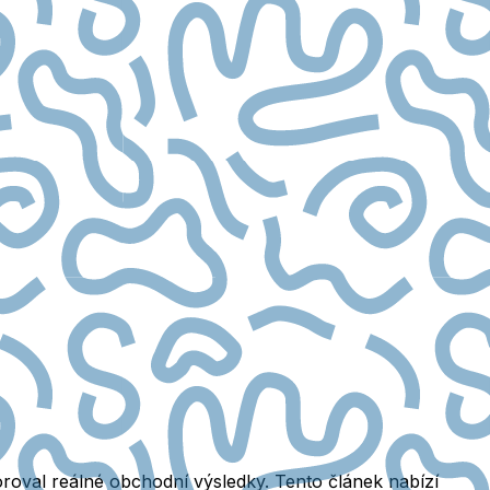
oroval reálné obchodní výsledky. Tento článek nabízí