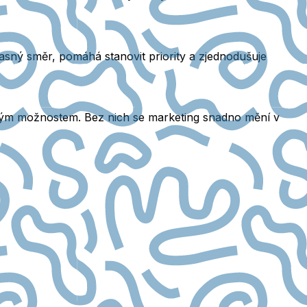
 jasný směr, pomáhá stanovit priority a zjednodušuje
sovým možnostem. Bez nich se marketing snadno mění v