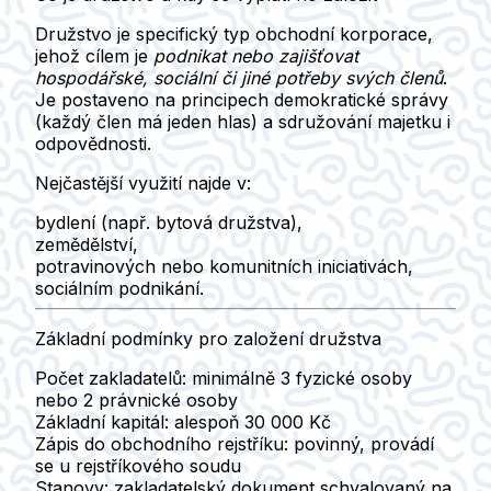
Družstvo
je specifický typ obchodní korporace,
jehož cílem je
podnikat nebo zajišťovat
hospodářské, sociální či jiné potřeby svých členů
.
Je postaveno na principech demokratické správy
(
každý člen má jeden hlas
) a sdružování majetku i
odpovědnosti.
Nejčastější využití najde v:
bydlení
(např. bytová družstva),
zemědělství
,
potravinových nebo komunitních iniciativách
,
sociálním podnikání
.
Základní podmínky pro založení družstva
Počet zakladatelů:
minimálně
3 fyzické osoby
nebo
2 právnické osoby
Základní kapitál:
alespoň
30 000 Kč
Zápis do obchodního rejstříku:
povinný
, provádí
se u rejstříkového soudu
Stanovy:
zakladatelský dokument
schvalovaný na