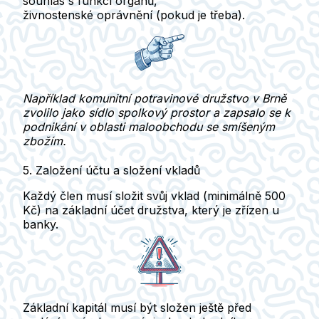
souhlas s funkcí orgánů
,
živnostenské oprávnění
(pokud je třeba).
Například komunitní potravinové družstvo v Brně
zvolilo jako sídlo spolkový prostor a zapsalo se k
podnikání v oblasti maloobchodu se smíšeným
zbožím.
5. Založení účtu a složení vkladů
Každý člen musí
složit svůj vklad
(minimálně
500
Kč
) na
základní účet družstva
, který je zřízen u
banky.
Základní kapitál musí být složen ještě před