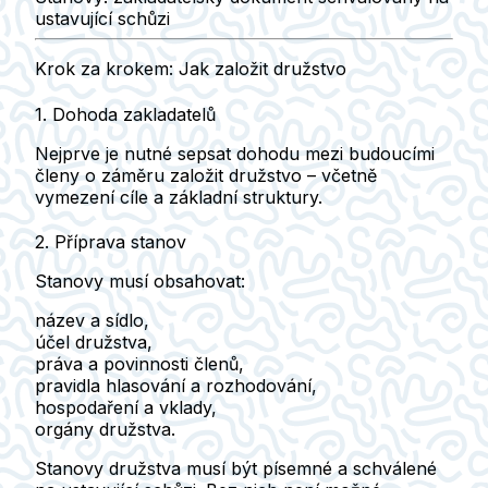
ustavující schůzi
Krok za krokem: Jak založit družstvo
1. Dohoda zakladatelů
Nejprve je nutné
sepsat dohodu
mezi budoucími
členy o záměru založit družstvo – včetně
vymezení cíle a základní struktury.
2. Příprava stanov
Stanovy musí obsahovat:
název a sídlo
,
účel družstva
,
práva a povinnosti členů
,
pravidla hlasování a rozhodování
,
hospodaření a vklady
,
orgány družstva
.
Stanovy družstva musí být písemné a schválené