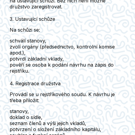
na ustavující schůzi. Bez nich není možné
družstvo zaregistrovat.
3. Ustavující schůze
Na schůzi se:
schválí stanovy
,
zvolí orgány
(předsednictvo, kontrolní komise
apod.),
potvrdí základní vklady
,
pověří se osoba k podání návrhu na zápis do
rejstříku
.
4. Registrace družstva
Provádí se u
rejstříkového soudu
. K návrhu je
třeba přiložit:
stanovy
,
doklad o sídle
,
seznam členů a výši jejich vkladů
,
potvrzení o složení základního kapitálu
,