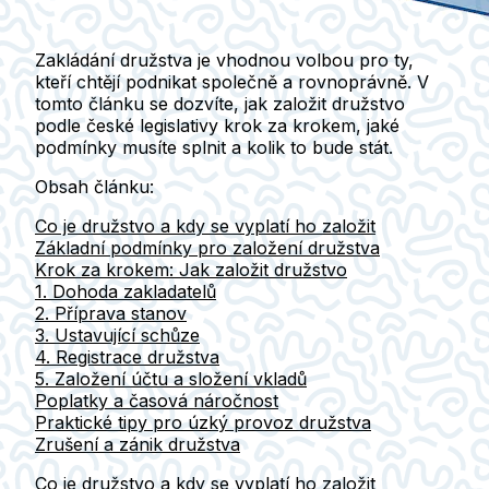
Zakládání družstva je vhodnou volbou pro ty,
kteří chtějí podnikat společně a rovnoprávně. V
tomto článku se dozvíte, jak založit družstvo
podle české legislativy krok za krokem, jaké
podmínky musíte splnit a kolik to bude stát.
Obsah článku:
Co je družstvo a kdy se vyplatí ho založit
Základní podmínky pro založení družstva
Krok za krokem: Jak založit družstvo
1. Dohoda zakladatelů
2. Příprava stanov
3. Ustavující schůze
4. Registrace družstva
5. Založení účtu a složení vkladů
Poplatky a časová náročnost
Praktické tipy pro úzký provoz družstva
Zrušení a zánik družstva
Co je družstvo a kdy se vyplatí ho založit