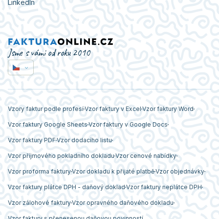
LinkedIn
Jsme s vámi od roku 2010
Vzory faktur podle profesí
Vzor faktury v Excel
Vzor faktury Word
Vzor faktury Google Sheets
Vzor faktury v Google Docs
Vzor faktury PDF
Vzor dodacího listu
Vzor příjmového pokladního dokladu
Vzor cenové nabídky
Vzor proforma faktury
Vzor dokladu k přijaté platbě
Vzor objednávky
Vzor faktury plátce DPH - daňový doklad
Vzor faktury neplátce DPH
Vzor zálohové faktury
Vzor opravného daňového dokladu
Vzor faktury s přenesenou daňovou povinností