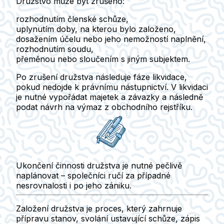
Družstvo může být zrušeno:
rozhodnutím členské schůze,
uplynutím doby, na kterou bylo založeno,
dosažením účelu nebo jeho nemožností naplnění,
rozhodnutím soudu,
přeměnou nebo sloučením s jiným subjektem.
Po zrušení družstva následuje fáze
likvidace
,
pokud nedojde k právnímu nástupnictví. V likvidaci
je nutné vypořádat majetek a závazky a následně
podat návrh na výmaz z obchodního rejstříku.
Ukončení činnosti družstva je nutné pečlivě
naplánovat – společníci ručí za případné
nesrovnalosti i po jeho zániku.
Založení družstva je proces, který zahrnuje
přípravu stanov
, svolání
ustavující schůze
,
zápis