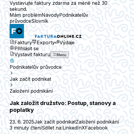
Vystavujte faktury zdarma za méně než 30
sekund.
Mám problém
Návody
Podnikatelův
průvodce
Slovník
Faktury
Exporty
Výdaje
Přihlásit se
Vystavit fakturu
Menu
Podnikatelův průvodce
Jak začít podnikat
Založení podnikání
Jak založit družstvo: Postup, stanovy a
poplatky
23. 6. 2025
Jak začít podnikat
Založení podnikání
3 minuty čtení
Sdílet na:
LinkedIn
X
Facebook