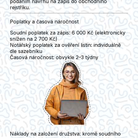
podáním návrhu na zápis do obchodního
rejstříku.
Poplatky a časová náročnost
Soudní poplatek za zápis:
6 000 Kč
(
elektronicky
snížen na 2 700 Kč
)
Notářský poplatek
za ověření listin: individuálně
dle sazebníku
Časová náročnost:
obvykle
2–3 týdny
Náklady na založení družstva:
kromě soudního