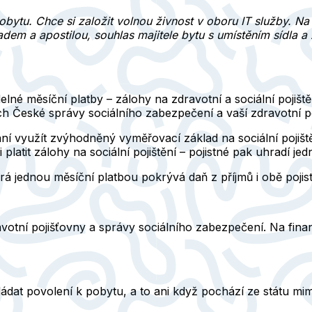
obytu. Chce si založit volnou živnost v oboru IT služby. N
kladem a apostilou, souhlas majitele bytu s umístěním sídla 
delné měsíční platby –
zálohy na zdravotní a sociální pojiště
h České správy sociálního zabezpečení a vaší zdravotní po
ní využít
zvýhodněný vyměřovací základ
na sociální pojiš
atit zálohy na sociální pojištění – pojistné pak uhradí j
erá jednou měsíční platbou pokrývá daň z příjmů i obě pojis
ravotní pojišťovny a správy sociálního zabezpečení. Na finan
kládat povolení k pobytu, a to ani když pochází ze státu mi