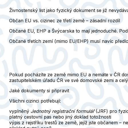
Živnostenský list jako fyzický dokument se již nevydáv
Občan EU vs. cizinec ze třetí země – zásadní rozdíl
Občané EU, EHP a Švýcarska
to mají jednoduché. Pod
Občané třetích zemí
(mimo EU/EHP) musí navíc předlož
Pokud pocházíte ze země mimo EU a nemáte v ČR dosu
zastupitelském úřadu ČR ve své domovské zemi a celý 
Jaké dokumenty si připravit
Všichni cizinci potřebují:
vyplněný
Jednotný registrační formulář
(JRF) pro fyzi
platný cestovní pas nebo jiný doklad totožnosti
výpis z rejstříku trestů ze země, jejíž jste občanem –
ne