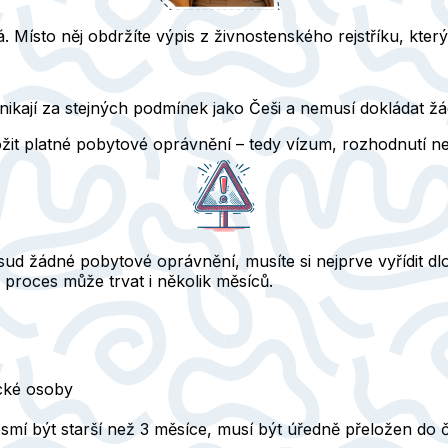
á. Místo něj obdržíte
výpis z živnostenského rejstříku
, kter
nikají za stejných podmínek jako Češi a
nemusí dokládat žá
it platné pobytové oprávnění – tedy vízum, rozhodnutí n
d žádné pobytové oprávnění, musíte si nejprve vyřídit
dl
proces může trvat i několik měsíců.
cké osoby
smí být starší než 3 měsíce
, musí být úředně přeložen do č