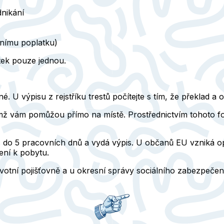
dnikání
vnímu poplatku)
atek pouze jednou.
U výpisu z rejstříku trestů počítejte s tím, že překlad a o
mž vám pomůžou přímo na místě. Prostřednictvím tohoto for
 do 5 pracovních dnů a vydá výpis. U občanů EU vzniká op
ení k pobytu.
avotní pojišťovně a u okresní správy sociálního zabezpečen