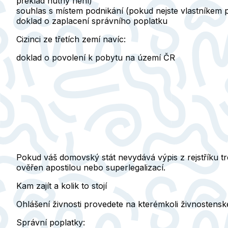
překlad nutný není)
souhlas s místem podnikání (pokud nejste vlastníkem 
doklad o zaplacení správního poplatku
Cizinci ze třetích zemí navíc:
doklad o povolení k pobytu na území ČR
Pokud váš domovský stát nevydává výpis z rejstříku t
ověřen apostilou nebo superlegalizací.
Kam zajít a kolik to stojí
Ohlášení živnosti provedete na
kterémkoli živnostens
Správní poplatky: