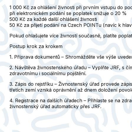
1 000 Kč
za ohlášení živnosti při prvním vstupu do po
při elektronickém podání se poplatek snižuje o 20 %
500 Kč za každé další ohlášení živnosti
50 Kč za přijetí podání na Czech POINTu (navíc k hla
Pokud ohlašujete více živností současně, platíte popl
Postup krok za krokem
1. Příprava dokumentů
– Shromážděte vše výše uvedené. 
2. Návštěva živnostenského úřadu
– Vyplňte JRF, s čí
zdravotnímu i sociálnímu pojištění.
3. Zápis do rejstříku
– Živnostenský úřad provede zápis
třetích zemí vzniká oprávnění až dnem doložení povol
4. Registrace na dalších úřadech
– Přihlaste se na zdr
živnostenský úřad automaticky přes JRF.