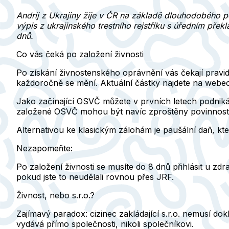
Andrij z Ukrajiny žije v ČR na základě dlouhodobého p
výpis z ukrajinského trestního rejstříku s úředním pře
dnů.
Co vás čeká po založení živnosti
Po získání živnostenského oprávnění vás čekají pravi
každoročně se mění. Aktuální částky najdete na webec
Jako začínající OSVČ můžete v prvních letech podniká
založené OSVČ mohou být navíc zproštěny povinnosti pl
Alternativou ke klasickým zálohám je
paušální daň
, kt
Nezapomeňte:
Po založení živnosti se musíte do 8 dnů přihlásit u zd
pokud jste to neudělali rovnou přes JRF.
Živnost, nebo s.r.o.?
Zajímavý paradox: cizinec zakládající s.r.o. nemusí do
vydává přímo společnosti, nikoli společníkovi.