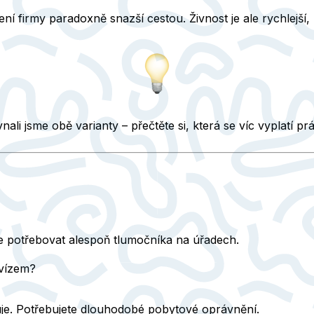
ení firmy paradoxně snazší cestou. Živnost je ale
rychlejší,
ovnali jsme obě varianty – přečtěte si, která se víc vyplatí p
te potřebovat alespoň tlumočníka na úřadech.
 vízem?
e. Potřebujete dlouhodobé pobytové oprávnění.