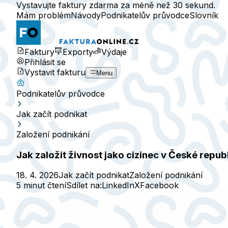
Vystavujte faktury zdarma za méně než 30 sekund.
Mám problém
Návody
Podnikatelův průvodce
Slovník
Faktury
Exporty
Výdaje
Přihlásit se
Vystavit fakturu
Menu
Podnikatelův průvodce
Jak začít podnikat
Založení podnikání
Jak založit živnost jako cizinec v České repub
18. 4. 2026
Jak začít podnikat
Založení podnikání
5 minut čtení
Sdílet na:
LinkedIn
X
Facebook