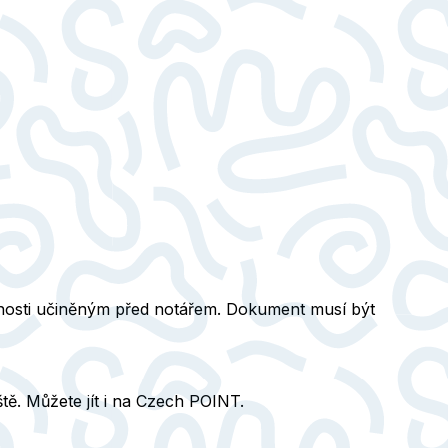
osti
učiněným před notářem. Dokument musí být
tě. Můžete jít i na Czech POINT.