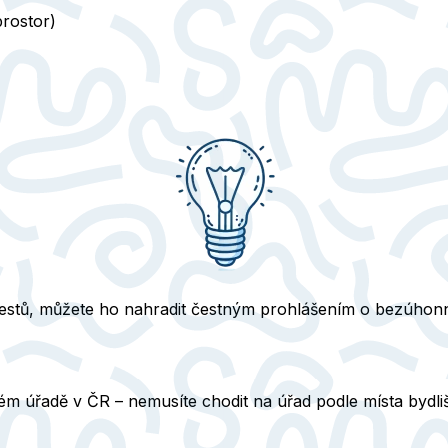
prostor)
restů, můžete ho nahradit
čestným prohlášením o bezúhonn
kém úřadě
v ČR – nemusíte chodit na úřad podle místa bydliš