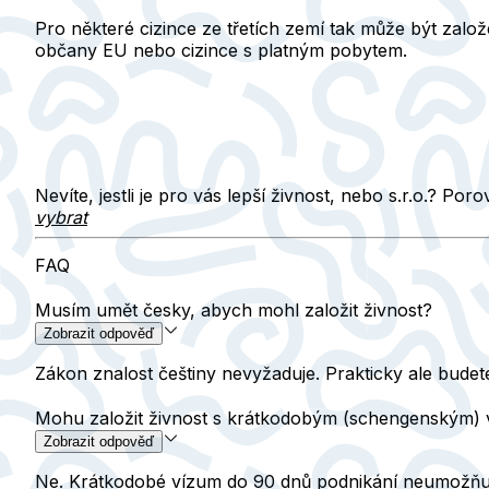
Pro některé cizince ze třetích zemí tak může být založ
občany EU nebo cizince s platným pobytem.
Nevíte, jestli je pro vás lepší živnost, nebo s.r.o.? Por
vybrat
FAQ
Musím umět česky, abych mohl založit živnost?
Zobrazit odpověď
Zákon znalost češtiny nevyžaduje. Prakticky ale bude
Mohu založit živnost s krátkodobým (schengenským)
Zobrazit odpověď
Ne. Krátkodobé vízum do 90 dnů podnikání neumožňuj