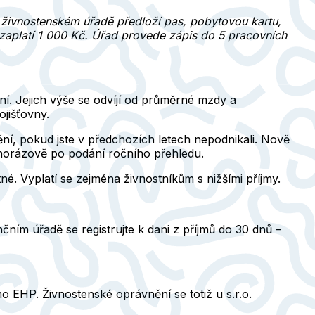
a živnostenském úřadě předloží pas, pobytovou kartu,
a zaplatí 1 000 Kč. Úřad provede zápis do 5 pracovních
ní
. Jejich výše se odvíjí od průměrné mzdy a
jišťovny.
tění, pokud jste v předchozích letech nepodnikali. Nově
ednorázově po podání ročního přehledu.
tné. Vyplatí se zejména živnostníkům s nižšími příjmy.
čním úřadě se registrujte k dani z příjmů do 30 dnů –
mo EHP. Živnostenské oprávnění se totiž u s.r.o.