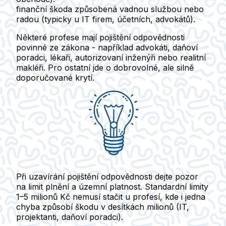
finanční škoda způsobená vadnou službou nebo
radou
(typicky u IT firem, účetních, advokátů).
Některé profese mají pojištění odpovědnosti
povinné ze zákona
- například advokáti, daňoví
poradci, lékaři, autorizovaní inženýři nebo realitní
makléři. Pro ostatní jde o dobrovolné, ale silně
doporučované krytí.
Při uzavírání pojištění odpovědnosti dejte pozor
na limit plnění a územní platnost.
Standardní limity
1–5 milionů Kč nemusí stačit u profesí, kde i jedna
chyba způsobí škodu v desítkách milionů (IT,
projektanti, daňoví poradci).