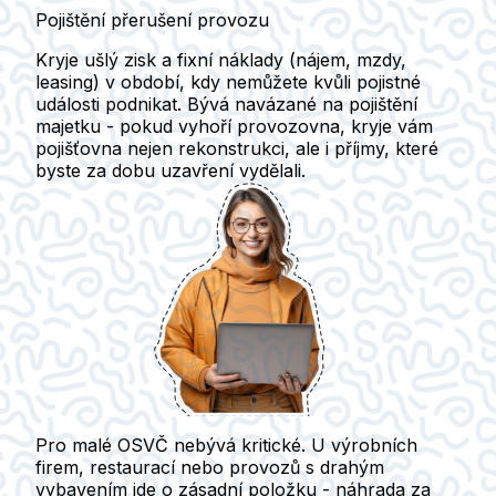
Pojištění přerušení provozu
Kryje ušlý zisk a fixní náklady (nájem, mzdy,
leasing) v období, kdy nemůžete kvůli pojistné
události podnikat.
Bývá navázané na pojištění
majetku - pokud vyhoří provozovna, kryje vám
pojišťovna nejen rekonstrukci, ale i příjmy, které
byste za dobu uzavření vydělali.
Pro malé OSVČ nebývá kritické.
U výrobních
firem, restaurací nebo provozů s drahým
vybavením jde o zásadní položku - náhrada za