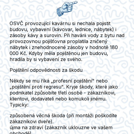
OSVČ provozující kavárnu si nechala pojistit
budovu, vybavení (kávovar, lednice, nábytek) i
zásoby kávy a surovin. Při havárii vody z bytu nad
provozovnou pojišťovna proplatila zničený
nábytek i znehodnocené zásoby v hodnotě 180
000 Kč. Kdyby měla pojištěnou jen budovu,
hradila by si vybavení ze svého.
Pojištění odpovědnosti za škodu
Někdy se mu říká „profesní pojištění" nebo
„pojištění proti regresu". Kryje škody, které jako
podnikatel způsobíte třetí osobě - zákazníkovi,
klientovi, dodavateli nebo komukoli jinému.
Typicky:
způsobená věcná škoda
(při montáži poškodíte
zákazníkovi dveře).
újma na zdraví
(zákazník uklouzne ve vašem
obchodě).