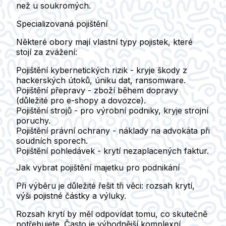
než u soukromých.
Specializovaná pojištění
Některé obory mají vlastní typy pojistek, které
stojí za zvážení:
Pojištění kybernetických rizik
- kryje škody z
hackerských útoků, úniku dat, ransomware.
Pojištění přepravy
- zboží během dopravy
(důležité pro e-shopy a dovozce).
Pojištění strojů
- pro výrobní podniky, kryje strojní
poruchy.
Pojištění právní ochrany
- náklady na advokáta při
soudních sporech.
Pojištění pohledávek
- krytí nezaplacených faktur.
Jak vybrat pojištění majetku pro podnikání
Při výběru je důležité řešit tři věci: rozsah krytí,
výši pojistné částky a výluky.
Rozsah krytí
by měl odpovídat tomu, co skutečně
potřebujete. Často je výhodnější komplexní