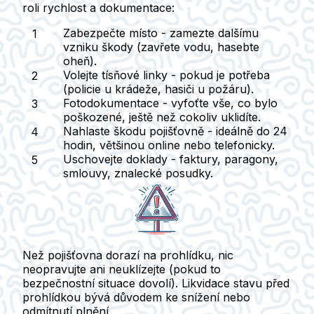
roli rychlost a dokumentace:
Zabezpečte místo
- zamezte dalšímu
vzniku škody (zavřete vodu, hasebte
oheň).
Volejte tísňové linky
- pokud je potřeba
(policie u krádeže, hasiči u požáru).
Fotodokumentace
- vyfoťte vše, co bylo
poškozené, ještě než cokoliv uklidíte.
Nahlaste škodu pojišťovně
- ideálně do 24
hodin, většinou online nebo telefonicky.
Uschovejte doklady
- faktury, paragony,
smlouvy, znalecké posudky.
Než pojišťovna dorazí na prohlídku, nic
neopravujte ani neuklízejte
(pokud to
bezpečnostní situace dovolí). Likvidace stavu před
prohlídkou bývá důvodem ke snížení nebo
odmítnutí plnění.