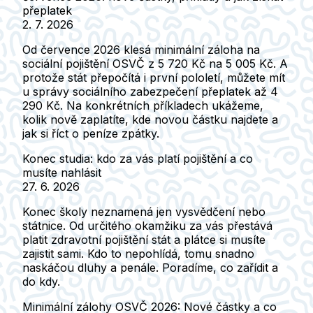
přeplatek
2. 7. 2026
Od července 2026 klesá minimální záloha na
sociální pojištění OSVČ z 5 720 Kč na 5 005 Kč. A
protože stát přepočítá i první pololetí, můžete mít
u správy sociálního zabezpečení přeplatek až 4
290 Kč. Na konkrétních příkladech ukážeme,
kolik nově zaplatíte, kde novou částku najdete a
jak si říct o peníze zpátky.
Konec studia: kdo za vás platí pojištění a co
musíte nahlásit
27. 6. 2026
Konec školy neznamená jen vysvědčení nebo
státnice. Od určitého okamžiku za vás přestává
platit zdravotní pojištění stát a plátce si musíte
zajistit sami. Kdo to nepohlídá, tomu snadno
naskáčou dluhy a penále. Poradíme, co zařídit a
do kdy.
Minimální zálohy OSVČ 2026: Nové částky a co