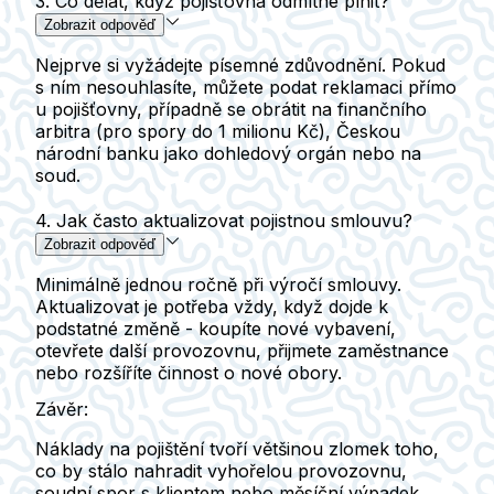
3. Co dělat, když pojišťovna odmítne plnit?
Zobrazit odpověď
Nejprve si vyžádejte písemné zdůvodnění. Pokud
s ním nesouhlasíte, můžete podat reklamaci přímo
u pojišťovny, případně se obrátit na finančního
arbitra (pro spory do 1 milionu Kč), Českou
národní banku jako dohledový orgán nebo na
soud.
4. Jak často aktualizovat pojistnou smlouvu?
Zobrazit odpověď
Minimálně jednou ročně při výročí smlouvy.
Aktualizovat je potřeba vždy, když dojde k
podstatné změně - koupíte nové vybavení,
otevřete další provozovnu, přijmete zaměstnance
nebo rozšíříte činnost o nové obory.
Závěr:
Náklady na pojištění tvoří většinou zlomek toho,
co by stálo nahradit vyhořelou provozovnu,
soudní spor s klientem nebo měsíční výpadek