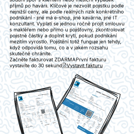
příjmů po havárii. Klíčové je nezvolit pojistku podle
nejnižší ceny, ale podle reálných rizik konkrétního
podnikání - jiné má e-shop, jiné kavárna, jiné IT
konzultant. Vyplatí se jednou ročně projít smlouvu
s makléřem nebo přímo u pojišťovny, zkontrolovat
pojistné částky a doplnit krytí, pokud podnikání
mezitím vyrostlo. Pojištění totiž funguje jen tehdy,
když odpovídá tomu, co a v jakém rozsahu
skutečně chráníte.
Začněte fakturovat ZDARMA
První fakturu
vystavíte do
30 sekund
Vystavit fakturu