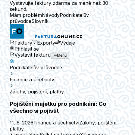
Vystavujte faktury zdarma za méně než 30
sekund.
Mám problém
Návody
Podnikatelův
průvodce
Slovník
Faktury
Exporty
Výdaje
Přihlásit se
Vystavit fakturu
Menu
Podnikatelův průvodce
Finance a účetnictví
Zálohy, pojištění, platby
Pojištění majetku pro podnikání: Co
všechno si pojistit
11. 6. 2026
Finance a účetnictví
Zálohy, pojištění,
platby
7 minut čtení
Sdílet na:
LinkedIn
X
Facebook