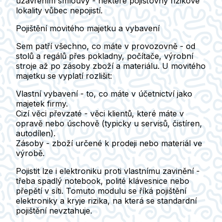
uzavřením smlouvy -
některé pojišťovny rizikové
lokality vůbec nepojistí.
Pojištění movitého majetku a vybavení
Sem patří všechno, co máte v provozovně - od
stolů a regálů přes pokladny, počítače, výrobní
stroje až po zásoby zboží a materiálu.
U movitého
majetku se vyplatí rozlišit
:
Vlastní vybavení
- to, co máte v účetnictví jako
majetek firmy.
Cizí věci převzaté
- věci klientů, které máte v
opravě nebo úschově (typicky u servisů, čistíren,
autodílen).
Zásoby
- zboží určené k prodeji nebo materiál ve
výrobě.
Pojistit lze i elektroniku proti vlastnímu zavinění -
třeba spadlý notebook, polité klávesnice nebo
přepětí v síti.
Tomuto modulu se říká pojištění
elektroniky a kryje rizika, na která se standardní
pojištění nevztahuje.