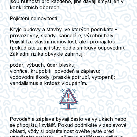
jsou nutností pro každého, jiné dávají smysl jen v
konkrétních oborech.
Pojištění nemovitosti
Kryje budovy a stavby, ve kterých podnikáte -
provozovny, sklady, kanceláře, výrobní haly.
Pojistit lze vlastní nemovitost, ale i pronajatou
(pokud jste za její stav podle smlouvy odpovědní).
Základní rizika obvykle zahrnují:
požár, výbuch, úder blesku;
vichřice, krupobití, povodeň a záplavu;
vodovodní škody (prasklé potrubí, vytopení);
vandalismus a krádež vloupáním.
Povodeň a záplava bývají často ve výlukách nebo
se připojišťují zvlášť.
Pokud podnikáte v záplavové
oblasti, vždy si pojistitelnost ověřte ještě před