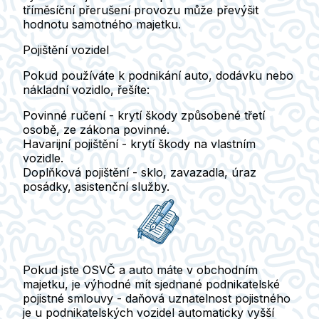
tříměsíční přerušení provozu může převýšit
hodnotu samotného majetku.
Pojištění vozidel
Pokud používáte k podnikání auto, dodávku nebo
nákladní vozidlo, řešíte:
Povinné ručení
- krytí škody způsobené třetí
osobě, ze zákona povinné.
Havarijní pojištění
- krytí škody na vlastním
vozidle.
Doplňková pojištění
- sklo, zavazadla, úraz
posádky, asistenční služby.
Pokud jste OSVČ a auto máte v obchodním
majetku, je výhodné mít sjednané podnikatelské
pojistné smlouvy
- daňová uznatelnost pojistného
je u podnikatelských vozidel automaticky vyšší