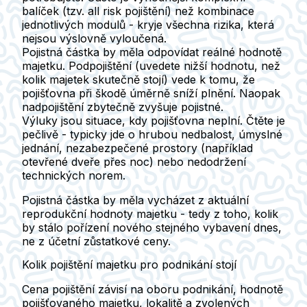
balíček (tzv. all risk pojištění) než kombinace
jednotlivých modulů - kryje všechna rizika, která
nejsou výslovně vyloučená.
Pojistná částka
by měla odpovídat reálné hodnotě
majetku. Podpojištění (uvedete nižší hodnotu, než
kolik majetek skutečně stojí) vede k tomu, že
pojišťovna při škodě úměrně sníží plnění. Naopak
nadpojištění zbytečně zvyšuje pojistné.
Výluky
jsou situace, kdy pojišťovna neplní. Čtěte je
pečlivě - typicky jde o hrubou nedbalost, úmyslné
jednání, nezabezpečené prostory (například
otevřené dveře přes noc) nebo nedodržení
technických norem.
Pojistná částka by měla vycházet z aktuální
reprodukční hodnoty majetku
- tedy z toho, kolik
by stálo pořízení nového stejného vybavení dnes,
ne z účetní zůstatkové ceny.
Kolik pojištění majetku pro podnikání stojí
Cena pojištění závisí na oboru podnikání, hodnotě
pojišťovaného majetku, lokalitě a zvolených