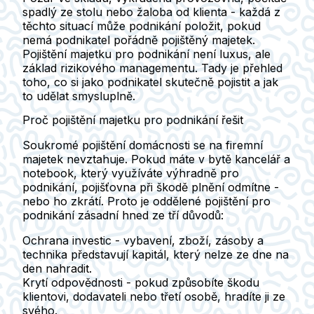
spadlý ze stolu nebo žaloba od klienta - každá z
těchto situací může podnikání položit, pokud
nemá podnikatel pořádně pojištěný majetek.
Pojištění majetku pro podnikání není luxus, ale
základ rizikového managementu. Tady je přehled
toho, co si jako podnikatel skutečně pojistit a jak
to udělat smysluplně.
Proč pojištění majetku pro podnikání řešit
Soukromé pojištění domácnosti se na firemní
majetek nevztahuje.
Pokud máte v bytě kancelář a
notebook, který využíváte výhradně pro
podnikání, pojišťovna při škodě plnění odmítne -
nebo ho zkrátí. Proto je oddělené pojištění pro
podnikání zásadní hned ze tří důvodů:
Ochrana investic
- vybavení, zboží, zásoby a
technika představují kapitál, který nelze ze dne na
den nahradit.
Krytí odpovědnosti
- pokud způsobíte škodu
klientovi, dodavateli nebo třetí osobě, hradíte ji ze
svého.